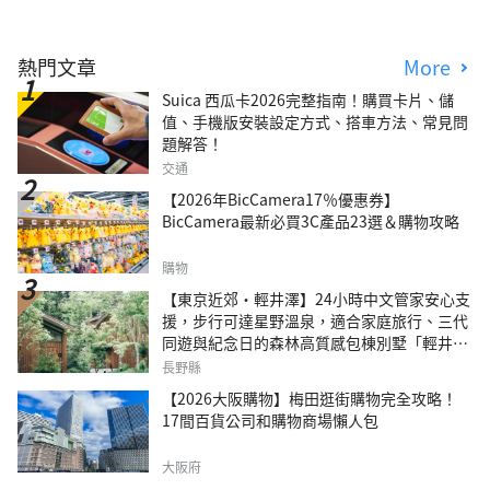
熱門文章
More
Suica 西瓜卡2026完整指南！購買卡片、儲
值、手機版安裝設定方式、搭車方法、常見問
題解答！
交通
【2026年BicCamera17％優惠券】
BicCamera最新必買3C產品23選＆購物攻略
購物
【東京近郊・輕井澤】24小時中文管家安心支
援，步行可達星野溫泉，適合家庭旅行、三代
同遊與紀念日的森林高質感包棟別墅「輕井澤
森四季VILLA」
長野縣
【2026大阪購物】梅田逛街購物完全攻略！
17間百貨公司和購物商場懶人包
大阪府