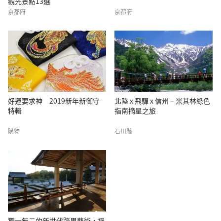
觀光景點13選
京都府
京都府
好運要求神 2019新年新御守
北陸 x 飛驒 x 信州 – 米其林綠色
特輯
指南摘星之旅
購物
石川縣
獨一無二的新世代跨界藝術，禪