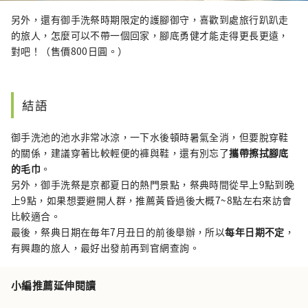
另外，還有御手洗祭時期限定的護腳御守，喜歡到處旅行趴趴走
的旅人，怎麼可以不帶一個回家，腳底勇健才能走得更長更遠，
對吧！（售價800日圓。）
結語
御手洗池的池水非常冰涼，一下水後頓時暑氣全消，但要脫穿鞋
的關係，建議穿著比較輕便的褲與鞋，還有別忘了
攜帶擦拭腳底
的毛巾
。
另外，御手洗祭是京都夏日的熱門景點，祭典時間從早上9點到晚
上9點，如果想要避開人群，推薦黃昏過後大概7~8點左右來訪會
比較適合。
最後，祭典日期在毎年7月丑日的前後舉辦，所以
每年日期不定
，
有興趣的旅人，最好出發前再到官網查詢。
小編推薦延伸閱讀