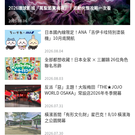
2026環球影城「萬聖節驚魂夜」！活動完整攻略一次看
2026.08.06
日本國內線限定！ANA「吉伊卡哇特別塗裝
機」10月底開航
2026.08.04
全部都想收藏！日本全家 × 三麗鷗 26位角色
聯名吊飾
2026.08.03
反派「惡」主題！大阪梅田「THE★JOJO
WORLD OSAKA」常設店2026年冬季開幕
2026.07.31
橫濱首間「有形文化財」星巴克！8/10 橫濱海
之公園開幕
2026.07.30