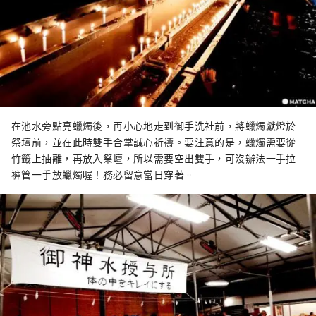
在池水旁點亮蠟燭後，再小心地走到御手洗社前，將蠟燭獻燈於
祭壇前，並在此時雙手合掌誠心祈禱。要注意的是，蠟燭需要從
竹籤上抽離，再放入祭壇，所以需要空出雙手，可沒辦法一手拉
褲管一手放蠟燭喔！務必留意當日穿著。