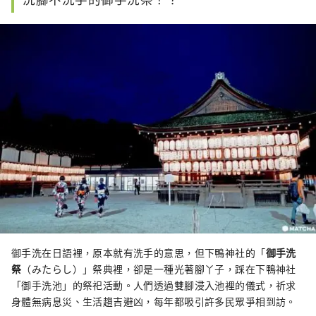
御手洗在日語裡，原本就有洗手的意思，但下鴨神社的「
御手洗
祭
（みたらし）」祭典裡，卻是一種光著腳丫子，踩在下鴨神社
「御手洗池」的祭祀活動。人們透過雙腳浸入池裡的儀式，祈求
身體無病息災、生活趨吉避凶，每年都吸引許多民眾爭相到訪。