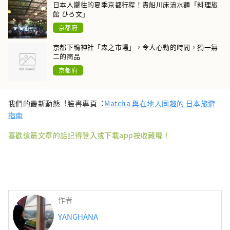
日本人嚮往的夏季京都行程！貴船川床流水麵「料理旅
館 ひろ文」
京都府
京都下鴨神社「森之市場」，令人心動的時間，獨一無
二的商品
京都府
我們的最新動態︕臉書專⾴︓
Matcha 與在地⼈同趣的 ⽇本旅遊
指南
喜歡這篇文章的話記得登入或下載app按收藏喔！
作者
YANGHANA