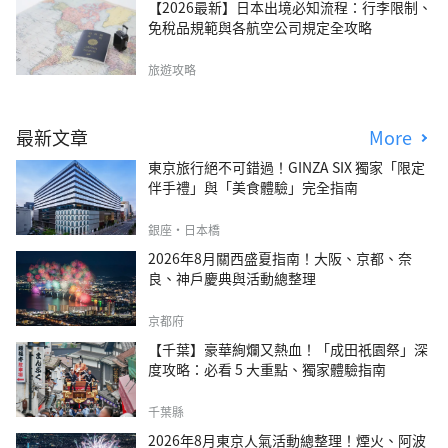
【2026最新】日本出境必知流程：行李限制、
免稅品規範與各航空公司規定全攻略
旅遊攻略
最新文章
More
東京旅行絕不可錯過！GINZA SIX 獨家「限定
伴手禮」與「美食體驗」完全指南
銀座・日本橋
2026年8月關西盛夏指南！大阪、京都、奈
良、神戶慶典與活動總整理
京都府
【千葉】豪華絢爛又熱血！「成田祇園祭」深
度攻略：必看 5 大重點、獨家體驗指南
千葉縣
2026年8月東京人氣活動總整理！煙火、阿波