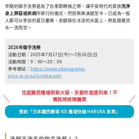
早期的御手洗祭是為了在季節轉換之際，讓平安時代的貴族
洗淨
身上罪惡或疾病
所舉行的儀式，然而祭典演變至今，已成為一般
人都可以參加的夏日慶典，赤腳踩在冰涼的水面上，熱氣跟著流
水一洗而空。
2026年御手洗祭
活動日期：2025年7月17日(午)〜7月26日(日
活動時間：9：00～20：00
參考網站：
https://www.shimogamo-
jinja.or.jp/saiji/mitarashi
往返關西機場到新大阪、京都的直達列車！不
需耗時排隊購票
預約「日本關西機場 KIX 機場快線 HARUKA 車票」
洗腳不洗手的御手洗祭！？