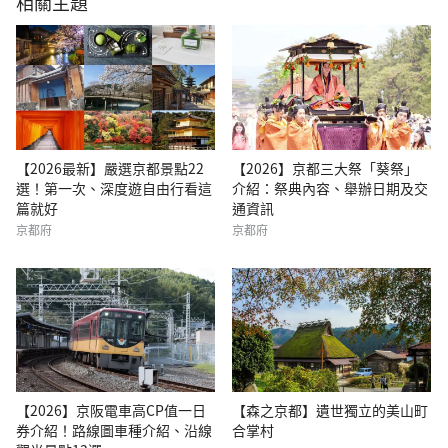
相關主題
【2026最新】嚴選京都景點22
【2026】京都三大祭「葵祭」
選！第一次、深度遊自由行看這
介紹：祭典內容、舉辦日期及交
篇就好
通資訊
京都府
京都府
【2026】京阪電車高CP值一日
【森之京都】遺世獨立的美山町
券介紹！路線圖車種介紹、沿線
合掌村