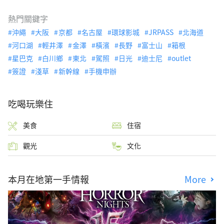
熱門關鍵字
沖繩
大阪
京都
名古屋
環球影城
JRPASS
北海道
河口湖
輕井澤
金澤
橫濱
長野
富士山
箱根
星巴克
白川鄉
東北
駕照
日光
迪士尼
outlet
簽證
淺草
新幹線
手機申辦
吃喝玩樂住
美食
住宿
觀光
文化
本月在地第一手情報
More