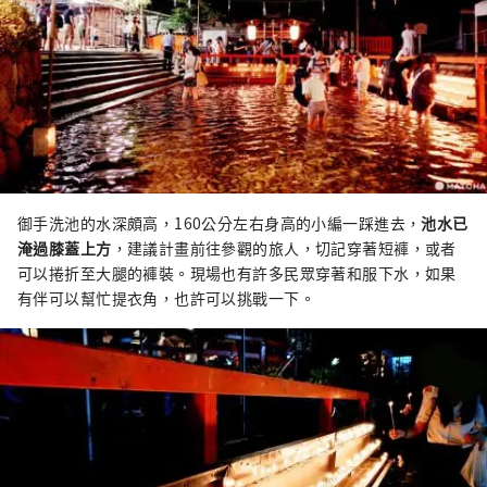
御手洗池的水深頗高，160公分左右身高的小編一踩進去，
池水已
淹過膝蓋上方
，建議計畫前往參觀的旅人，切記穿著短褲，或者
可以捲折至大腿的褲裝。現場也有許多民眾穿著和服下水，如果
有伴可以幫忙提衣角，也許可以挑戰一下。