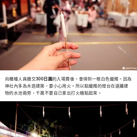
向櫃檯人員繳交
300日圓
的入場費後，會得到一根白色蠟燭。因為
神社內多為木造建築，要小心用火。所以點蠟燭的燈台在遠離建
物的水池兩旁，千萬不要自己拿出打火機點起來。