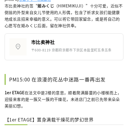
市比卖神社的签“
姫みくじ
（HIMEMIKUJI）”十分可爱，近似不
倒翁的外型来自女儿节使用的人形偶，包含了祈求女孩们能健康
地成长且招来幸福的意义。可以将它带回家留念，或是将自己的
心愿写在姫みくじ后面，留在神社供奉。
市比卖神社
location_on
〒600-8119 京都府京都市下京区本盐釜町五条五条
PM15:00 在浪漫的花丛中迷路一番再出发
1er ETAGE
在法文中是2楼的意思，顺着爬满藤蔓的小楼梯而上，
迎接来客的是一簇又一簇的干燥花，未进店门之前已先带来朵朵
美丽幻想。
【1er ETAGE】置身满载干燥花的梦幻世界