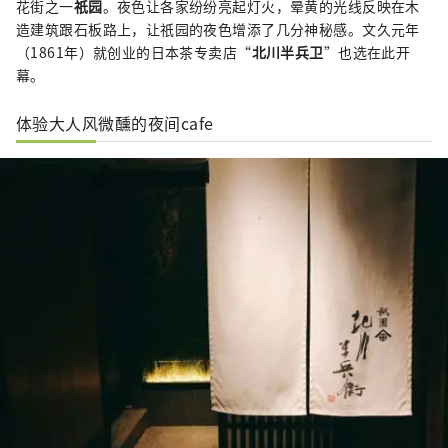
花街之一
祇园
。夜色让各家纷纷亮起灯火，晕黄的光线反映在木
造建筑跟石板路上，让祇园的夜色增添了几分神秘感。文久元年
（1861年）就创业的日本茶专卖店“
北川半兵卫
”也选在此开
幕。
体验大人风微醺的夜间cafe