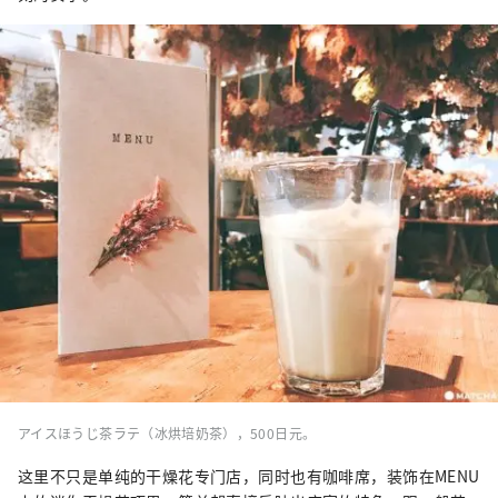
アイスほうじ茶ラテ（冰烘培奶茶），500日元。
这里不只是单纯的干燥花专门店，同时也有咖啡席，装饰在MENU