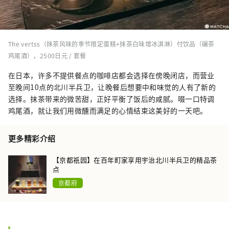
The vertss（抹茶风味的季节限定蛋糕+抹茶白味增冰淇淋）付饮品（碾茶
鸡尾酒），2500日元 / 套餐
在日本，许多不提供餐点的咖啡店都会选择在傍晚闭店，而营业
至晚间10点的北川半兵卫，让晚餐后想要中和味觉的人有了新的
选择。抹茶带来的微苦甜，正好平衡了饭后的咸腻。啜一口特调
鸡尾酒，就让我们用微醺而满足的心情结束这美好的一天吧。
更多精彩介绍
【京都祇园】在百年町家享用宇治北川半兵卫的精品茶
点
京都府