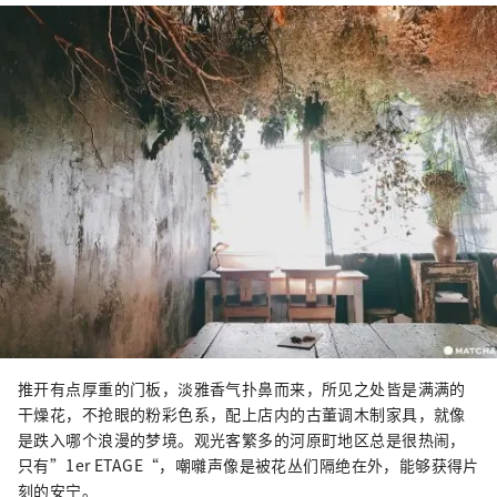
推开有点厚重的门板，淡雅香气扑鼻而来，所见之处皆是满满的
干燥花，不抢眼的粉彩色系，配上店内的古董调木制家具，就像
是跌入哪个浪漫的梦境。观光客繁多的河原町地区总是很热闹，
只有”1er ETAGE“，嘲囃声像是被花丛们隔绝在外，能够获得片
刻的安宁。