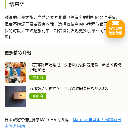
结束语
难得的京都之旅，当然想要去看看那些有名的神社跟名胜美景，
但若不拘泥于著名景点的话，选择较偏离的小巷弄与错开人潮较
药妆家电
多的时段，在这趟旅行中，相信将会发现更多京都不同的风貌
免税优惠
喔！
更多精彩介绍
【京都锦市场笔记】没吃过别说你是吃货！新意Ｘ传统
小吃10选
京都府
京都绝品甜食推荐！不容错过的隐秘咖啡店3选
京都府
日本旅游杂志_抹茶MATCHA的微博：
Matcha 与当地人同趣的日
本旅游指南