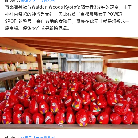
市比卖神社
与Walden Woods Kyoto仅隔步行3分钟的距离，由于
神社内祭祀的神皆为女神，因此有着“京都最强女子POWER
SPOT"的称号。来自各地的女孩们，聚集在此无非就是想祈求一
段良缘、保佑安产或是斩除厄运。
photo by
京都フリー写真素材