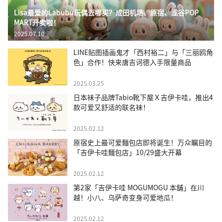
Lisa最爱的Labubu玩偶去哪买？成田机场、原宿、涩谷POP
MART开卖啦！
2025.07.10
LINE贴图插画鬼才「西村裕二」与「三丽鸥角
色」合作！快来唐吉诃德入手限量商品
2025.03.25
日本袜子品牌Tabio靴下屋Ｘ吉伊卡哇，推出4
款可爱又舒适的联名袜！
2025.02.12
原宿史上最可爱麵包店即将诞生！万众瞩目的
「吉伊卡哇麵包店」10/29盛大开幕
2025.02.12
第2家「吉伊卡哇 MOGUMOGU 本舖」在川
越！小八、乌萨奇变身可爱地瓜！
2025.02.12