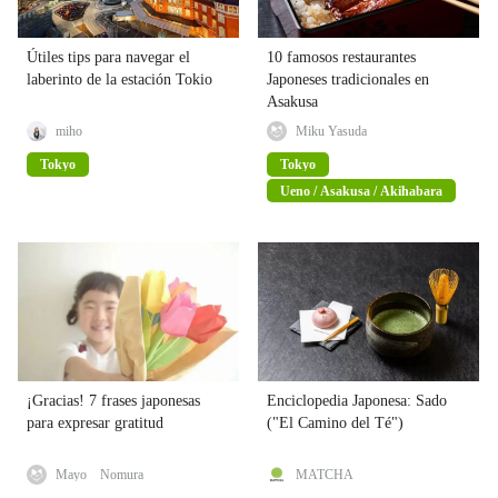
Útiles tips para navegar el
10 famosos restaurantes
laberinto de la estación Tokio
Japoneses tradicionales en
Asakusa
miho
Miku Yasuda
Tokyo
Tokyo
Ueno / Asakusa / Akihabara
¡Gracias! 7 frases japonesas
Enciclopedia Japonesa: Sado
para expresar gratitud
("El Camino del Té")
Mayo Nomura
MATCHA