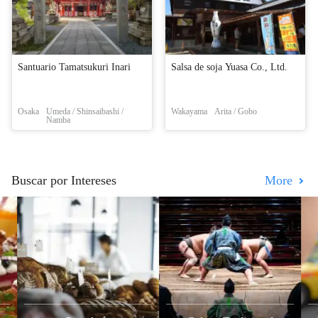
Santuario Tamatsukuri Inari
Salsa de soja Yuasa Co., Ltd.
Osaka
Umeda / Shinsaibashi /
Wakayama
Arita / Gobo
Namba
Buscar por Intereses
More