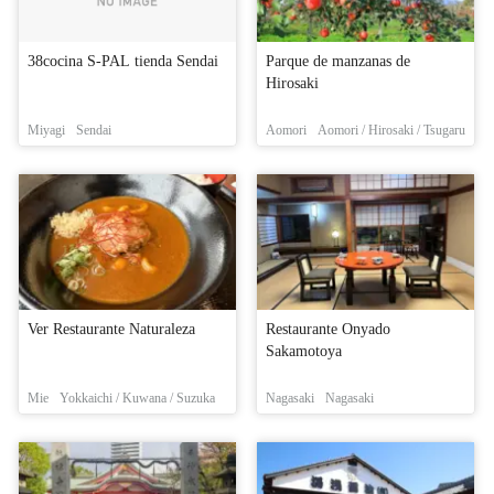
38cocina S-PAL tienda Sendai
Parque de manzanas de
Hirosaki
Miyagi
Sendai
Aomori
Aomori / Hirosaki / Tsugaru
Ver Restaurante Naturaleza
Restaurante Onyado
Sakamotoya
Mie
Yokkaichi / Kuwana / Suzuka
Nagasaki
Nagasaki