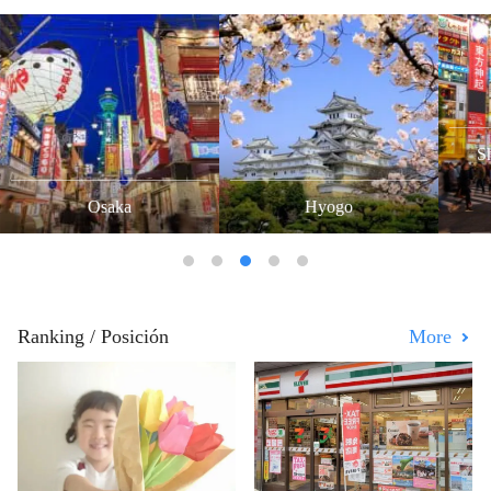
Sh
Osaka
Hyogo
Ranking / Posición
More