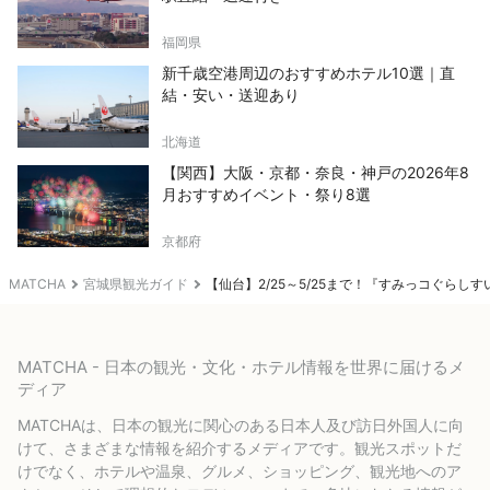
福岡県
新千歳空港周辺のおすすめホテル10選｜直
結・安い・送迎あり
北海道
【関西】大阪・京都・奈良・神戸の2026年8
月おすすめイベント・祭り8選
京都府
MATCHA
宮城県観光ガイド
【仙台】2/25～5/25まで！『すみっコぐらしす
MATCHA - 日本の観光・文化・ホテル情報を世界に届けるメ
ディア
MATCHAは、日本の観光に関心のある日本人及び訪日外国人に向
けて、さまざまな情報を紹介するメディアです。観光スポットだ
けでなく、ホテルや温泉、グルメ、ショッピング、観光地へのア