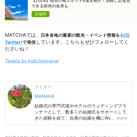
【2026】仙台の桜スポット8選を紹介！気軽にお花見
できる郊外の名所も
宮城県
MATCHAでは、
日本各地の最新の観光・イベント情報を
X(旧
しています。こちらもぜひフォローしてく
Twitter)
で発信
ださいね！
Tweets by matchantravel
ライター
MANAHA
結婚式の専門式場やホテルのウェディングプラ
ンナーとして、数多くの結婚式をサポートして
きた経験を経て、自身の結婚を機にWebライ
more
ターに転身。2012年に沖縄に移住し、子育て
に奮闘中です。現在は、沖縄の観光情報や結婚
式、エステなどの記事を書いています。