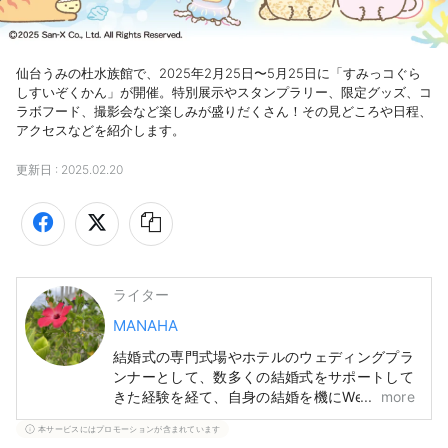
仙台うみの杜水族館で、2025年2月25日〜5月25日に「すみっコぐら
しすいぞくかん」が開催。特別展示やスタンプラリー、限定グッズ、コ
ラボフード、撮影会など楽しみが盛りだくさん！その見どころや日程、
アクセスなどを紹介します。
更新日 :
2025.02.20
ライター
MANAHA
結婚式の専門式場やホテルのウェディングプラ
ンナーとして、数多くの結婚式をサポートして
きた経験を経て、自身の結婚を機にWebライ
more
ターに転身。2012年に沖縄に移住し、子育て
本サービスにはプロモーションが含まれています
に奮闘中です。現在は、沖縄の観光情報や結婚