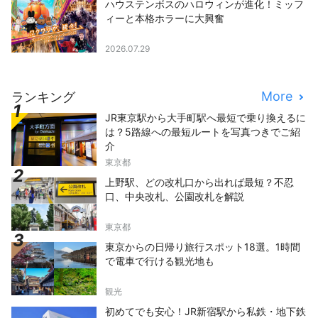
ハウステンボスのハロウィンが進化！ミッフ
ィーと本格ホラーに大興奮
2026.07.29
More
ランキング
JR東京駅から大手町駅へ最短で乗り換えるに
は？5路線への最短ルートを写真つきでご紹
介
東京都
上野駅、どの改札口から出れば最短？不忍
口、中央改札、公園改札を解説
東京都
東京からの日帰り旅行スポット18選。1時間
で電車で行ける観光地も
観光
初めてでも安心！JR新宿駅から私鉄・地下鉄