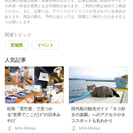
本記事の情報は取材・執筆当時のものです。記事公開後に商品やサービス
の内容・料金が変更となる可能性があります。ご利用の際は改めてご確認
ください。また、記事には、アフィリエイトリンクが含まれている場合が
あります。商品の購入、予約にあたっては、慎重にご検討いただきますよ
うお願いします。
関連トピック
宮城県
イベント
人気記事
松島「雪竹屋」で見つか
田代島の観光ガイド『ネコ好
る"世界でここだけ"の日本み
きの楽園』へのアクセスやネ
やげ
コスポットも丸わかり
Miho Moriya
Miho Moriya