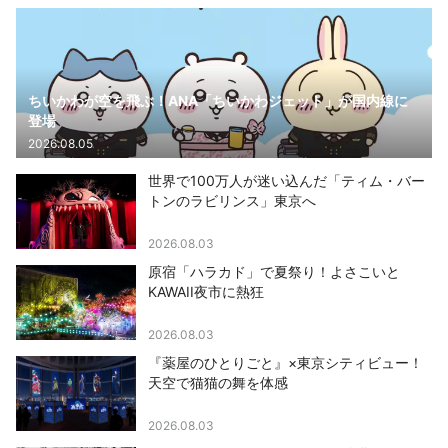
ちいかわが空を飛ぶ！ANA「ちいかわジェット」が国内線に
登場
2026.08.05
世界で100万人が迷い込んだ「ティム・バー
トンのラビリンス」東京へ
2026.08.03
原宿「ハラカド」で夏祭り！よさこいと
KAWAII夜市に熱狂
2026.08.03
『薬屋のひとりごと』×東京シティビュー！
天空で猫猫の舞を体感
2026.08.03