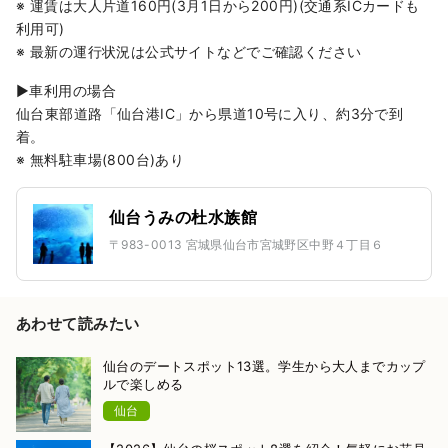
※ 運賃は大人片道160円(3月1日から200円)(交通系ICカードも
利用可)
※ 最新の運行状況は公式サイトなどでご確認ください
▶︎車利用の場合
仙台東部道路「仙台港IC」から県道10号に入り、約3分で到
着。
※ 無料駐車場(800台)あり
仙台うみの杜水族館
〒983-0013 宮城県仙台市宮城野区中野４丁目６
あわせて読みたい
仙台のデートスポット13選。学生から大人までカップ
ルで楽しめる
仙台