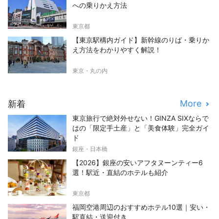
への乗りかえ方法
東京都
【東京駅構内ガイド】新幹線のりば・乗りか
え方法をわかりやすく解説！
東京・丸の内
More
新着
東京旅行で絶対外せない！GINZA SIXならで
はの「限定手土産」と「美食体験」完全ガイ
ド
銀座・日本橋
【2026】銀座の安いアフタヌーンティー6
選！駅近・直結のホテルも紹介
東京都
福岡空港周辺のおすすめホテル10選｜安い・
駅直結・送迎付き