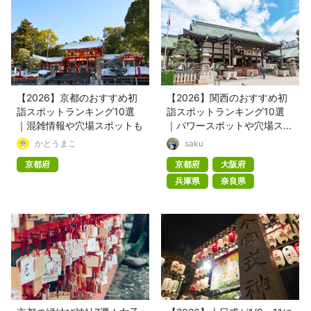
【2026】京都のおすすめ初
【2026】関西のおすすめ初
詣スポットランキング10選
詣スポットランキング10選
｜混雑情報や穴場スポットも
｜パワースポットや穴場スポ
ットも
かとうまこ
saku
京都府
京都府
大阪府
兵庫県
奈良県