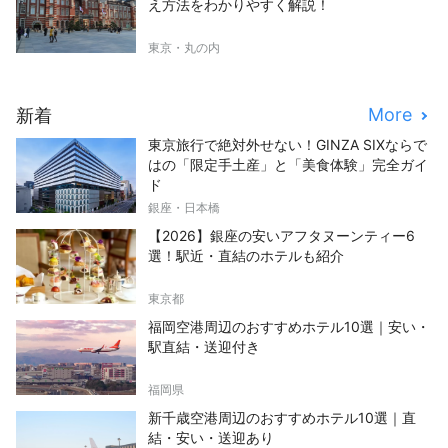
え方法をわかりやすく解説！
東京・丸の内
More
新着
東京旅行で絶対外せない！GINZA SIXならで
はの「限定手土産」と「美食体験」完全ガイ
ド
銀座・日本橋
【2026】銀座の安いアフタヌーンティー6
選！駅近・直結のホテルも紹介
東京都
福岡空港周辺のおすすめホテル10選｜安い・
駅直結・送迎付き
福岡県
新千歳空港周辺のおすすめホテル10選｜直
結・安い・送迎あり