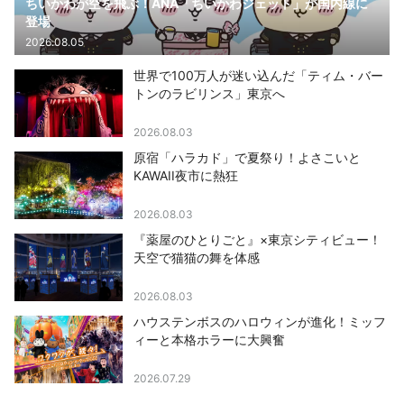
ちいかわが空を飛ぶ！ANA「ちいかわジェット」が国内線に
登場
2026.08.05
世界で100万人が迷い込んだ「ティム・バー
トンのラビリンス」東京へ
2026.08.03
原宿「ハラカド」で夏祭り！よさこいと
KAWAII夜市に熱狂
2026.08.03
『薬屋のひとりごと』×東京シティビュー！
天空で猫猫の舞を体感
2026.08.03
ハウステンボスのハロウィンが進化！ミッフ
ィーと本格ホラーに大興奮
2026.07.29