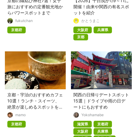
京都の縁結び神社7選！女子
【2026】十日戎が1/9～11に
旅におすすめの定番観光地か
開催！由来や関西の有名スポ
らパワースポットまで
ットを紹介
fukutchan
かとうまこ
京都府
大阪府
兵庫県
京都
京都・宇治のおすすめカフェ
関西の日帰りデートスポット
10選！ランチ・スイーツ、
15選｜ドライブや雨の日デ
絶景が楽しめるスポットを紹
ートにもおすすめ
介
mamo
Yokohamabe
京都府
滋賀県
京都府
大阪府
兵庫県