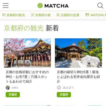
京都府の観光
京都府の食
京都府の交通
MATCHA
京都府の観光
新着
京都の合格祈願におすすめの
京都の縁切り神社6選！最強
神社・お寺7選｜穴場スポッ
とよばれる安井金比羅宮も紹
トもあわせて紹介
介
saku
あおまり
京都府
京都府