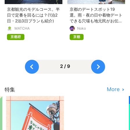
京都観光のモデルコース。半
京都のデートスポット19
日で定番を回るには？(1泊2
選。雨・夜の日や着物デート
日・2泊3日プランも紹介)
できる穴場も地元民がお伝
え！
MATCHA
Noko
京都府
京都
2 / 9
More
特集