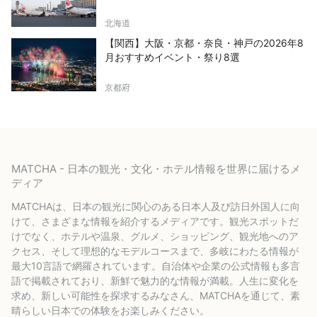
北海道
【関西】大阪・京都・奈良・神戸の2026年8
月おすすめイベント・祭り8選
京都府
MATCHA - 日本の観光・文化・ホテル情報を世界に届けるメ
ディア
MATCHAは、日本の観光に関心のある日本人及び訪日外国人に向
けて、さまざまな情報を紹介するメディアです。観光スポットだ
けでなく、ホテルや温泉、グルメ、ショッピング、観光地へのア
クセス、そして理想的なモデルコースまで、多岐にわたる情報が
最大10言語で網羅されています。自治体や企業の公式情報も多言
語で掲載されており、新鮮で魅力的な情報が満載。人生に変化を
求め、新しい可能性を探求するみなさん、MATCHAを通じて、素
晴らしい日本での体験をお楽しみください。