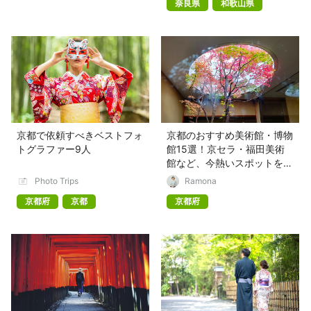
奈良県
和歌山県
京都で依頼すべきベストフォ
京都のおすすめ美術館・博物
トグラファー9人
館15選！京セラ・福田美術
館など、今熱いスポットを紹
介
Photo Trips
Ramona
京都府
京都
京都府