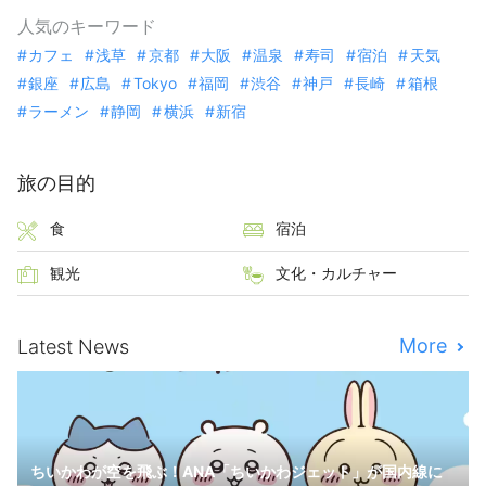
人気のキーワード
カフェ
浅草
京都
大阪
温泉
寿司
宿泊
天気
銀座
広島
Tokyo
福岡
渋谷
神戸
長崎
箱根
ラーメン
静岡
横浜
新宿
旅の目的
食
宿泊
観光
文化・カルチャー
More
Latest News
ちいかわが空を飛ぶ！ANA「ちいかわジェット」が国内線に