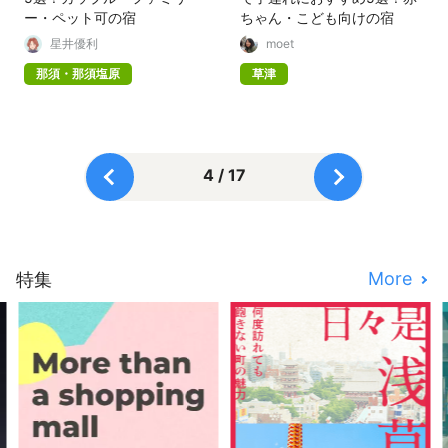
ー・ペット可の宿
ちゃん・こども向けの宿
星井優利
moet
那須・那須塩原
草津
4 / 17
More
特集