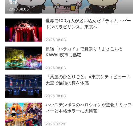
登場
2026.08.05
世界で100万人が迷い込んだ「ティム・バー
トンのラビリンス」東京へ
2026.08.03
原宿「ハラカド」で夏祭り！よさこいと
KAWAII夜市に熱狂
2026.08.03
『薬屋のひとりごと』×東京シティビュー！
天空で猫猫の舞を体感
2026.08.03
ハウステンボスのハロウィンが進化！ミッフ
ィーと本格ホラーに大興奮
2026.07.29