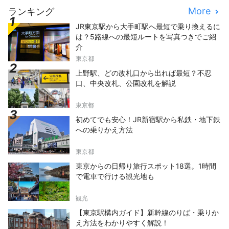
More
ランキング
JR東京駅から大手町駅へ最短で乗り換えるに
は？5路線への最短ルートを写真つきでご紹
介
東京都
上野駅、どの改札口から出れば最短？不忍
口、中央改札、公園改札を解説
東京都
初めてでも安心！JR新宿駅から私鉄・地下鉄
への乗りかえ方法
東京都
東京からの日帰り旅行スポット18選。1時間
で電車で行ける観光地も
観光
【東京駅構内ガイド】新幹線のりば・乗りか
え方法をわかりやすく解説！