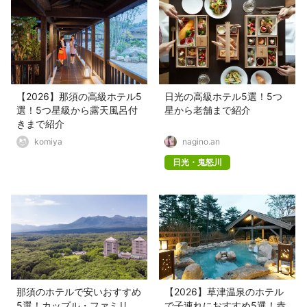
【2026】那須の高級ホテル5
日光の高級ホテル5選！5つ
選！5つ星級から露天風呂付
星から老舗まで紹介
きまで紹介
komiya
nagino.an
日光・鬼怒川
那須のホテルで安いおすすめ
【2026】草津温泉のホテル
5選！カップル・ファミリ
で子連れにおすすめ5選！赤