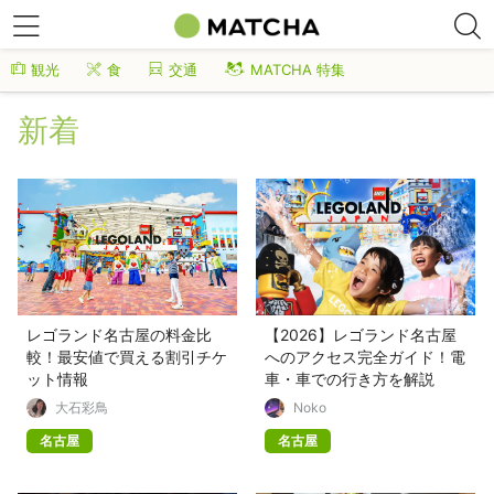
観光
食
交通
MATCHA 特集
新着
レゴランド名古屋の料金比
【2026】レゴランド名古屋
較！最安値で買える割引チケ
へのアクセス完全ガイド！電
ット情報
車・車での行き方を解説
大石彩鳥
Noko
名古屋
名古屋