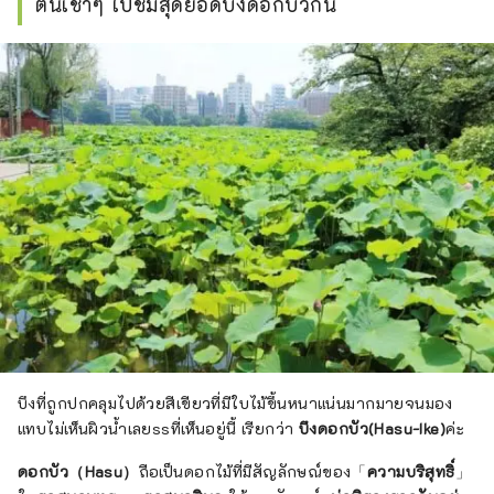
ตื่นเช้าๆ ไปชมสุดยอดบึงดอกบัวกัน
บึงที่ถูกปกคลุมไปด้วยสีเขียวที่มีใบไม้ขึ้นหนาแน่นมากมายจนมอง
แทบไม่เห็นผิวน้ำเลยssที่เห็นอยู่นี้ เรียกว่า
บึงดอกบัว(Hasu-Ike)
ค่ะ
ดอกบัว（Hasu）
ถือเป็นดอกไม้ที่มีสัญลักษณ์ของ「
ความบริสุทธิ์
」