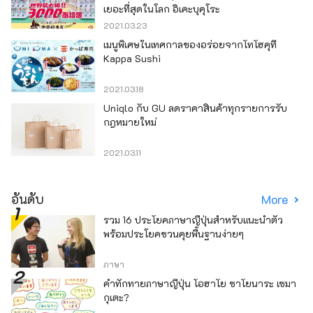
เยอะที่สุดในโลก อิเคะบุคุโระ
2021.03.23
เมนูพิเศษในเทศกาลของอร่อยจากโทโฮคุที่
Kappa Sushi
2021.03.18
Uniqlo กับ GU ลดราคาสินค้าทุกรายการรับ
กฎหมายใหม่
2021.03.11
อันดับ
More
รวม 16 ประโยคภาษาญี่ปุ่นสำหรับแนะนำตัว
พร้อมประโยคชวนคุยพื้นฐานง่ายๆ
ภาษา
คำทักทายภาษาญี่ปุ่น โอฮาโย ซาโยนาระ เซมา
กุเตะ?