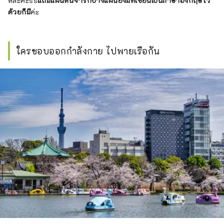
หล่ะคะss
แถมแผ่นหินจารึกบางแผ่นยังมีที่เขียนเป็นภาษาอังกฤษไว้
ด้วยก็มี
ค่ะ
ใครชอบออกกำลังกาย ไปพายเรือกัน