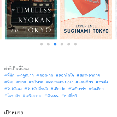
คำที่เป็นที่นิยม
ที่พัก
ฤดูหนาว
ของฝาก
ฮอกไกโด
สภาพอากาศ
หิมะ
พาส
ฟรีพาส
onitsuka tiger
แผนเที่ยว
ราเม็ง
ใบไม้แดง
ใบไม้เปลี่ยนสี
เกียวโต
โอกินาว่า
โตเกียว
โอซาก้า
เครื่องราง
เงินเยน
คามิโคจิ
เป้าหมาย