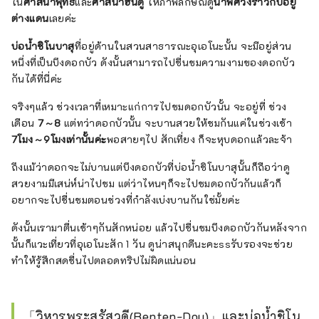
ใน
ศาสนาพุทธ
และ
ศาสนาฮินดู
ให้ภาพลักษณ์ดู
น่าพิศวงราวกับอยู่
ต่างแดน
เลยค่ะ
บ่อน้ำชิโนบาสุ
ที่อยู่ด้านในสวนสาธารณะอุเอโนะนั้น จะมีอยู่ส่วน
หนึ่งที่เป็นบึงดอกบัว ดังนั้นสามารถไปชื่นชมความงามของดอกบัว
กันได้ที่นี่ค่ะ
จริงๆแล้ว ช่วงเวลาที่เหมาะแก่การไปชมดอกบัวนั้น จะอยู่ที่ ช่วง
เดือน
7～8
แต่ทว่าดอกบัวนั้น จะบานสวยให้ชมกันแค่ในช่วงเช้า
7โมง～9โมงเท่านั้นค่ะ
พอสายๆไป สักเที่ยง ก็จะหุบดอกแล้วละจ้า
ถึงแม้ว่าดอกจะไม่บานแต่บึงดอกบัวที่บ่อน้ำชิโนบาสุนั้นก็ถือว่าดู
สวยงามมีเสน่ห์น่าไปชม แต่ว่าไหนๆก็จะไปชมดอกบัวกันแล้วก็
อยากจะไปชื่นชมตอนช่วงที่กำลังเบ่งบานกันใช่มั้ยค่ะ
ดังนั้นเรามาตื่นเช้าๆกันสักหน่อย แล้วไปชื่นชมบึงดอกบัวกันหลังจาก
นั้นก็แวะเที่ยวที่อุเอโนะสัก 1 วัน ดูน่าสนุกดีนะคะssรับรองจะช่วย
ทำให้รู้สึกสดชื่นไปตลอดทริปไม่ผิดแน่นอน
「วิหารพระสุรัสวดี(Benten-Dou)」และบ่อน้ำชิโน