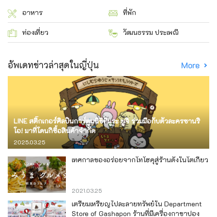
อาหาร
ที่พัก
ท่องเที่ยว
วัฒนธรรม ประเพณี
อัพเดทข่าวล่าสุดในญี่ปุ่น
More
LINE สติ๊กเกอร์ศิลปินการ์ตูนนิชิทีมูระ ยูจิ ร่วมมือกับตัวละครซานริ
โอ! มาที่โดนกิซื้อสินค้าจำกัด
2025.03.25
เทศกาลของอร่อยจากโทโฮคุสู่ร้านดังในโตเกียว
2021.03.25
เตรียมเหรียญไปละลายทรัพย์ใน Department
Store of Gashapon ร้านที่มีเครื่องกาชาปอง