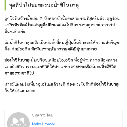
จุดที่น่าไปชมของบ่อน้ำชิโนบาสุ
ถูกใจกันบ้างมั้ยเอ่ย？ บึงดอกบัวนั้นจะสวยงามที่สุดในช่วงฤดูร้อน
แต่
วิวทิวทัศน์ในแต่ฤดูที่เปลี่ยนแปลงไป
ก็สวยงามคู่ควรแก่การไป
ชื่นชมกันค่ะ
บ่อน้ำชิโนบาสุssถือเป็นบ่อน้ำที่คนญี่ปุ่นนั้นรักและให้ความสำคัญมา
ตั้งแต่สมัยอดีต
มักมีปรากฏในวรรณคดีญี่ปุ่นมากมาย
บ่อน้ำชิโนบาสุ
นั้นเปรียบเสมือนโอเอซิส ที่อยู่ท่ามกลางเมืองหลวง
แถมยังมีกิจกรรมแอคทิวิตี้ให้ทำ อย่าง
การพายเรือ
ไปชม
สิ่งมีชีวิต
ตามธรรมชาติ
ไป
หากมีแพลนไปเที่ยวอุเอโนะแล้วละก็ ต้องแวะไปกันที่
บ่อน้ำชิโนบาสุ
กันให้ได้เลยนะคะ
บทความโดย
Mako Hayashi