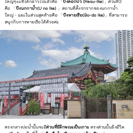
ใหญ่ๆssที่ได้กล่าวไปแล้วคือ 「
บึงดอกบัว (Hasu-Ike
)」ส่วนที่2
คือ 「
บึงนกกาน้ำ(U no Ike)
」สถานที่ตั้งรกรากของนกกาน้ำ
ใหญ่・และในส่วนสุดท้ายคือ 「
บึงพายเรือ(Bo-do Ike)
」ที่สามารถ
สนุกกับการพายเรือได้ด้วยค่ะ
ตรงกลางบ่อน้ำนั้นจะมี
ส่วนที่มีลักษณะเป็นเกาะ
ตรงส่วนนั้นยังมีวัด