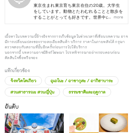
東京生まれ東京育ち東京在住の20歳。大学生
をしています。動物とたわむれることと散歩を
more
することがとっても好きです。世界中の野生の
動物に会いに行ったり、世界中の街を散歩しに
行ったり、いつかできたらいいなぁ、なーんて
思ってます。
เนื้อหาในบทความนี้อ้างอิงจากการเก็บข้อมูลในช่วงเวลาที่เขียนบทความ อาจ
มีการเปลี่ยนแปลงของรายละเอียดสินค้า บริการ ราคาในภายหลังได้ กรุณา
ตรวจสอบกับสถานที่นั้นอีกครั้งก่อนการไปใช้บริการ
นอกจากนี้ บทความอาจมีลิงก์โฆษณา โปรดพิจารณาอย่างรอบคอบก่อน
ตัดสินใจซื้อหรือจอง
แท๊กเกี่ยวข้อง
จังหวัดโตเกียว
อุเอโนะ / อาซากุสะ / อากิฮาบาระ
สวนสาธารณะ สวนญี่ปุ่น
ธรรมชาติและฤดูกาล
อันดับ