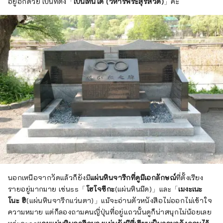
อยู่อีกด้วย เป็นที่ตั้ง「
เบ็นเท็นโด (วิหารพระสุรัสวดี)
」ค่ะ
นอกเหนือจากวัดแล้วก็ยังมี
แผ่นหินจารึกที่ดูมีเอกลักษณ์
ที่ตั้งเรียง
รายอยู่มากมาย เช่นss「
โฮโจซึกะ
(แผ่นหินมีด)」และ「
เมงะเนะ
โนะ ฮิ
(แผ่นหินจารึกแว่นตา)」แม้จะอ่านตัวหนังสือไม่ออกไม่เข้าใจ
ความหมาย แต่ก็ลองถามคนญี่ปุ่นที่อยู่แถวนั้นดูก็น่าสนุกไม่น้อยเลย