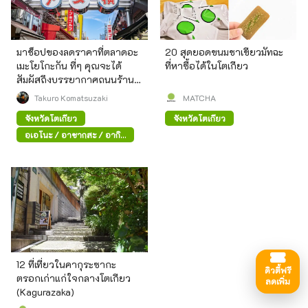
มาช็อปของลดราคาที่ตลาดอะ
20 สุดยอดขนมชาเขียวมัทฉะ
เมะโยโกะกัน ที่ๆ คุณจะได้
ที่หาซื้อได้ในโตเกียว
สัมผัสถึงบรรยากาศถนนร้าน
ค้าสมัยก่อน
Takuro Komatsuzaki
MATCHA
จังหวัดโตเกียว
จังหวัดโตเกียว
อุเอโนะ / อาซากุสะ / อากิ
ฮาบาระ
12 ที่เที่ยวในคากุระซากะ
ดิวตี้ฟรี
ตรอกเก่าแก่ใจกลางโตเกียว
ลดเพิ่ม
(Kagurazaka)