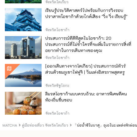
จังหวัดโตเกียว
เรียนรู้ประวัติศาสตร์ไปพร้อมกับการวิ่งรอบ
ปราสาทโอซาก้าด้วยไกด์เสียง "วิ่ง วิ่ง เรียนรู้"
จังหวัดโอซาก้า
ประสบการณ์ที่ดีที่สุดในโอซาก้า: 20
ประสบการณ์ที่ไม่ซ้ำใครที่จะเพิ่มในรายการสิ่งที่
อยากทำในการเดินทางของคุณ
จังหวัดโอซาก้า
[ออกเดินทางจากโตเกียว] ประสบการณ์ทัวร์
ส่วนตัวชมภูเขาไฟฟูจิ | วันแห่งอิสรภาพสุดหรู
จังหวัดชิซูโอกะ
ลิ้มรสโอซาก้าแบบครบถ้วน: อาหารพิเศษที่คน
ท้องถิ่นชื่นชอบ
จังหวัดโอซาก้า
MATCHA
คู่มือท่องเที่ยว จังหวัดโตเกียว
「บ่อน้ำชิโนบาสุ」อุเอโนะ แหล่งพักผ่อ