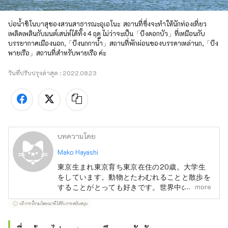
บ่อน้ำชิโนบาสุของสวนสาธารณะอุเอโนะ  สถานที่ซึ่งจะทำให้นักท่องเที่ยว
เพลิดเพลินกับมนต์เสน่ห์ได้ทั้ง 4 ฤดู ไม่ว่าจะเป็น「บึงดอกบัว」ที่เหมือนกับ
บรรยากาศเมืองนอก,「บึงนกกาน้ำ」สถานที่พักผ่อนของบรรดาเหล่านก,「บึง
พายเรือ」สถานที่สำหรับพายเรือ ค่ะ
วันที่ปรับปรุงล่าสุด :
2022.08.23
บทความโดย
Mako Hayashi
東京生まれ東京育ち東京在住の20歳。大学生
をしています。動物とたわむれることと散歩を
more
することがとっても好きです。世界中の野生の
動物に会いに行ったり、世界中の街を散歩しに
บริการนี้รวมโฆษณาที่ได้รับการสนับสนุน
行ったり、いつかできたらいいなぁ、なーんて
思ってます。