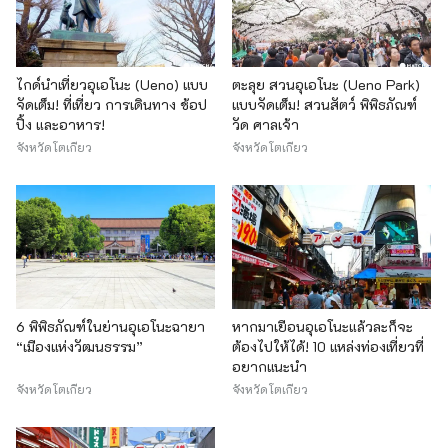
ไกด์นำเที่ยวอุเอโนะ (Ueno) แบบ
ตะลุย สวนอุเอโนะ (Ueno Park)
จัดเต็ม! ที่เที่ยว การเดินทาง ช้อป
แบบจัดเต็ม! สวนสัตว์ พิพิธภัณฑ์
ปิ้ง และอาหาร!
วัด ศาลเจ้า
จังหวัดโตเกียว
จังหวัดโตเกียว
6 พิพิธภัณฑ์ในย่านอุเอโนะฉายา
หากมาเยือนอุเอโนะแล้วละก็จะ
“เมืองแห่งวัฒนธรรม”
ต้องไปให้ได้! 10 แหล่งท่องเที่ยวที่
อยากแนะนำ
จังหวัดโตเกียว
จังหวัดโตเกียว