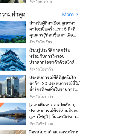
วิธีไหนถูก
จังหวัดเกียวโต
วามล่าสุด
More
สำหรับผู้ที่มาเยือนภูเขาทา
คาโอะเป็นครั้งแรก: 5 สิ่งที่
คุณควรรู้ก่อนขึ้นเขา เพื่อ
ให้การปีนเขาเป็นไปอย่าง
จังหวัดโตเกียว
สนุกสนาน
เรียนรู้ประวัติศาสตร์ไป
พร้อมกับการวิ่งรอบ
ปราสาทโอซาก้าด้วยไกด์
เสียง "วิ่ง วิ่ง เรียนรู้"
จังหวัดโอซาก้า
ประสบการณ์ที่ดีที่สุดในโอ
ซาก้า: 20 ประสบการณ์ที่ไม่
ซ้ำใครที่จะเพิ่มในรายการสิ่ง
ที่อยากทำในการเดินทาง
จังหวัดโอซาก้า
ของคุณ
[ออกเดินทางจากโตเกียว]
ประสบการณ์ทัวร์ส่วนตัวชม
ภูเขาไฟฟูจิ | วันแห่งอิสรภาพ
สุดหรู
จังหวัดชิซูโอกะ
ลิ้มรสโอซาก้าแบบครบถ้วน: