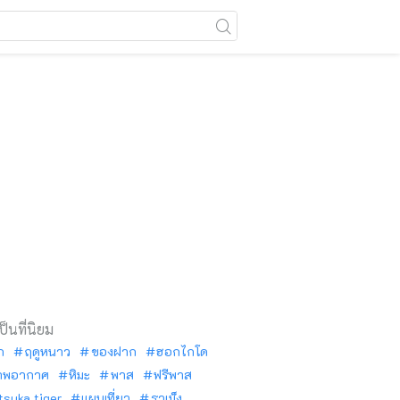
เป็นที่นิยม
ัก
ฤดูหนาว
ของฝาก
ฮอกไกโด
าพอากาศ
หิมะ
พาส
ฟรีพาส
tsuka tiger
แผนเที่ยว
ราเม็ง