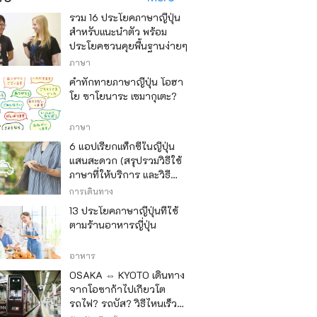
รวม 16 ประโยคภาษาญี่ปุ่น
สำหรับแนะนำตัว พร้อม
ประโยคชวนคุยพื้นฐานง่ายๆ
ภาษา
คำทักทายภาษาญี่ปุ่น โอฮา
โย ซาโยนาระ เซมากุเตะ?
ภาษา
6 แอปเรียกแท็กซี่ในญี่ปุ่น
แสนสะดวก (สรุปรวมวิธีใช้
ภาษาที่ให้บริการ และวิธี
ชำระเงิน)
การเดินทาง
13 ประโยคภาษาญี่ปุ่นที่ใช้
ตามร้านอาหารญี่ปุ่น
อาหาร
OSAKA ⇔ KYOTO เดินทาง
จากโอซาก้าไปเกียวโต
รถไฟ? รถบัส? วิธีไหนเร็ว