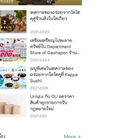
5.03.25
เทศกาลของอร่อยจากโทโฮ
คุสู่ร้านดังในโตเกียว
2021.03.25
เตรียมเหรียญไปละลาย
ทรัพย์ใน Department
Store of Gashapon ร้านที่มี
เครื่องกาชาปองเยอะที่สุดใน
2021.03.23
โลก อิเคะบุคุโระ
เมนูพิเศษในเทศกาลของ
อร่อยจากโทโฮคุที่ Kappa
Sushi
2021.03.18
Uniqlo กับ GU ลดราคา
สินค้าทุกรายการรับ
กฎหมายใหม่
2021.03.11
ับ
More