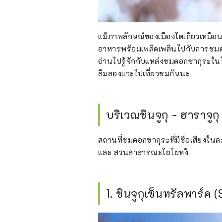
แม้ภาพลักษณ์ของเมืองโตเกียวเหมือนจะ
อาหารพร้อมเพลิดเพลินไปกับการชมดอก
อ่านไปรู้จักกับแหล่งชมดอกซากุระในโตเ
ลืมลองแวะไปเที่ยวชมกันนะ
บริเวณชินจูกุ - ฮาราจูกุ
สถานที่ชมดอกซากุระที่มีชื่อเสียงในล
และ สวนสาธารณะโยโยหงิ
1. ชินจูกุเซ็นทรัลพาร์ค