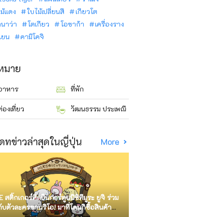
ม้แดง
ใบไม้เปลี่ยนสี
เกียวโต
ินาว่า
โตเกียว
โอซาก้า
เครื่องราง
นเยน
คามิโคจิ
าหมาย
อาหาร
ที่พัก
ท่องเที่ยว
วัฒนธรรม ประเพณี
ดทข่าวล่าสุดในญี่ปุ่น
More
E สติ๊กเกอร์ศิลปินการ์ตูนนิชิทีมูระ ยูจิ ร่วม
กับตัวละครซานริโอ! มาที่โดนกิซื้อสินค้า
ัด