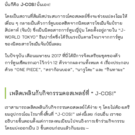
นั่นก็คือ
J-COS!
นั่นเอง!
โดยเป็นสถานที่สัมผัสประสบการณ์คอสเพลย์ซึ่งจะช่วยแปลงโฉมให้
เพื่อน ๆ กลายเป็นตัวการ์ตูนยอดฮิตจากนิตยสารโชเน็นจัมป์ราย
สัปดาห์ (จัมป์) ซึ่งเป็นนิตยสารการ์ตูนญี่ปุ่น โดยตั้งอยู่ภายใน “J-
WORLD TOKYO” ธีมปาร์คซึ่งได้รับแรงบันดาลใจมาจากการ์ตูน
ของนิตยสารโชเน็นจัมป์นี่แหละ
ในปัจจุบัน เดือนเมษายน 2017 ที่นี่ได้มีการจัดเตรียมชุดของตัว
การ์ตูนเซ็ตแรกเอาไว้กว่า 12 ตัวจากผลงานทั้งหมด 4 เรื่องประกอบ
ด้วย “ONE PIECE”, “ดราก้อนบอล”, “นารูโตะ” และ “กินทามะ”
เพลิดเพลินกับกิจกรรมคอสเพลย์ที่ “ J-COS!”
เราสามารถเพลิดเพลินกับกิจกรรมคอสเพลย์ได้ง่าย ๆ โดยไม่ต้องเตรี
ยมอุปกรณ์อะไรมาทิ้งสิ้นที่ “J-COS!” แห่งนี้เลย ก่อนอื่น เราขอ
อธิบายขั้นตอนตั้งแต่การลงทะเบียนไปจนถึงการเข้าร่วมกิจกรรม
โดยแบ่งออกเป็น 3 ขั้นตอนก่อนแล้วกันเนอะ～