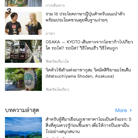
การเดินทาง
รวม 16 ประโยคภาษาญี่ปุ่นสำหรับแนะนำตัว
พร้อมประโยคชวนคุยพื้นฐานง่ายๆ
ภาษา
OSAKA ⇔ KYOTO เดินทางจากโอซาก้าไปเกียว
โต รถไฟ? รถบัส? วิธีไหนเร็ว วิธีไหนถูก
จังหวัดเกียวโต
วัดหัวไช้เท้าแห่งอาซากุสะ วัดมัตสึจิยามะโชเด็น
(Matsuchiyama Shoden, Asakusa)
จังหวัดโตเกียว
บทความล่าสุด
More
สำหรับผู้ที่มาเยือนภูเขาทาคาโอะเป็นครั้งแรก: 5
สิ่งที่คุณควรรู้ก่อนขึ้นเขา เพื่อให้การปีนเขาเป็น
ไปอย่างสนุกสนาน