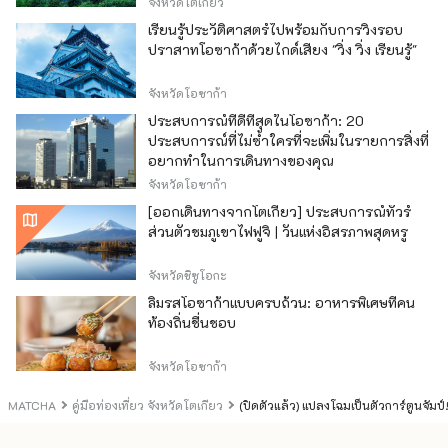
จังหวัดโตเกียว
เรียนรู้ประวัติศาสตร์ไปพร้อมกับการวิ่งรอบ
ปราสาทโอซาก้าด้วยไกด์เสียง "วิ่ง วิ่ง เรียนรู้"
จังหวัดโอซาก้า
ประสบการณ์ที่ดีที่สุดในโอซาก้า: 20
ประสบการณ์ที่ไม่ซ้ำใครที่จะเพิ่มในรายการสิ่งที่
อยากทำในการเดินทางของคุณ
จังหวัดโอซาก้า
[ออกเดินทางจากโตเกียว] ประสบการณ์ทัวร์
ส่วนตัวชมภูเขาไฟฟูจิ | วันแห่งอิสรภาพสุดหรู
จังหวัดชิซูโอกะ
ลิ้มรสโอซาก้าแบบครบถ้วน: อาหารพิเศษที่คน
ท้องถิ่นชื่นชอบ
จังหวัดโอซาก้า
MATCHA
คู่มือท่องเที่ยว จังหวัดโตเกียว
(ปิดตัวแล้ว) แปลงโฉมเป็นตัวการ์ตูนจั