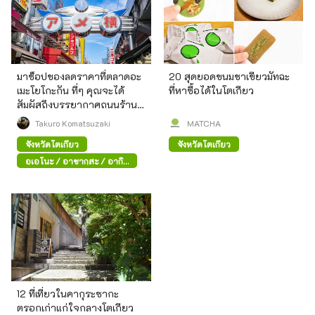
มาช็อปของลดราคาที่ตลาดอะ
20 สุดยอดขนมชาเขียวมัทฉะ
เมะโยโกะกัน ที่ๆ คุณจะได้
ที่หาซื้อได้ในโตเกียว
สัมผัสถึงบรรยากาศถนนร้าน
ค้าสมัยก่อน
Takuro Komatsuzaki
MATCHA
จังหวัดโตเกียว
จังหวัดโตเกียว
อุเอโนะ / อาซากุสะ / อากิ
ฮาบาระ
12 ที่เที่ยวในคากุระซากะ
ตรอกเก่าแก่ใจกลางโตเกียว