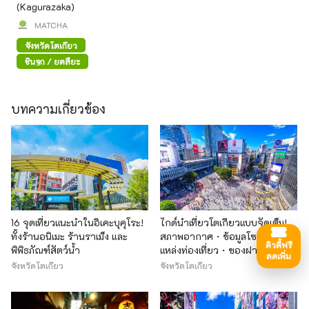
(Kagurazaka)
MATCHA
จังหวัดโตเกียว
ชินจูกุ / ยตสึยะ
บทความเกี่ยวข้อง
16 จุดเที่ยวแนะนำในอิเคะบุคุโระ!
ไกด์นำเที่ยวโตเกียวแบบจัดเต็ม!
ทั้งร้านอนิเมะ ร้านราเม็ง และ
สภาพอากาศ・ข้อมูลโซนต่างๆ・
ดิวตี้ฟรี
พิพิธภัณฑ์สัตว์น้ำ
แหล่งท่องเที่ยว・ของฝาก・
ลดเพิ่ม
โรงแรมที่พัก
จังหวัดโตเกียว
จังหวัดโตเกียว