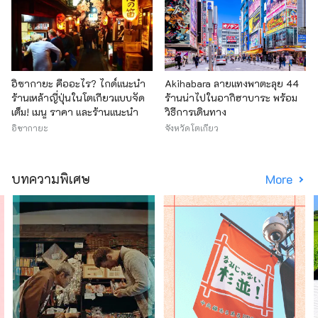
อิซากายะ คืออะไร? ไกด์แนะนำ
Akihabara ลายแทงพาตะลุย 44
ร้านเหล้าญี่ปุ่นในโตเกียวแบบจัด
ร้านน่าไปในอากิฮาบาระ พร้อม
เต็ม! เมนู ราคา และร้านแนะนำ
วิธีการเดินทาง
อิซากายะ
จังหวัดโตเกียว
บทความพิเศษ
More