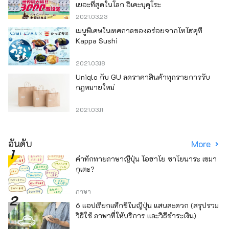
เยอะที่สุดในโลก อิเคะบุคุโระ
2021.03.23
เมนูพิเศษในเทศกาลของอร่อยจากโทโฮคุที่
Kappa Sushi
2021.03.18
Uniqlo กับ GU ลดราคาสินค้าทุกรายการรับ
กฎหมายใหม่
2021.03.11
อันดับ
More
คำทักทายภาษาญี่ปุ่น โอฮาโย ซาโยนาระ เซมา
กุเตะ?
ภาษา
6 แอปเรียกแท็กซี่ในญี่ปุ่น แสนสะดวก (สรุปรวม
วิธีใช้ ภาษาที่ให้บริการ และวิธีชำระเงิน)