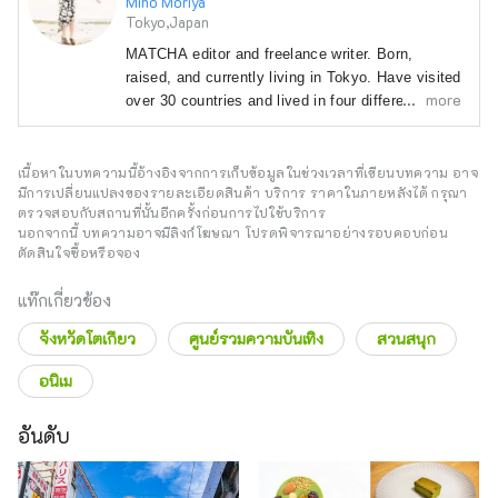
Miho Moriya
Tokyo,Japan
MATCHA editor and freelance writer. Born, 
raised, and currently living in Tokyo. Have visited 
more
over 30 countries and lived in four different 
prefectures. I have traveled to almost all 47 
prefectures in Japan! 

I try to create articles that help convey the 
เนื้อหาในบทความนี้อ้างอิงจากการเก็บข้อมูลในช่วงเวลาที่เขียนบทความ อาจ
มีการเปลี่ยนแปลงของรายละเอียดสินค้า บริการ ราคาในภายหลังได้ กรุณา
charms of a destination through words and 
ตรวจสอบกับสถานที่นั้นอีกครั้งก่อนการไปใช้บริการ
pictures. I love forests, temples, and camels.
นอกจากนี้ บทความอาจมีลิงก์โฆษณา โปรดพิจารณาอย่างรอบคอบก่อน
ตัดสินใจซื้อหรือจอง
แท๊กเกี่ยวข้อง
จังหวัดโตเกียว
ศูนย์รวมความบันเทิง
สวนสนุก
อนิเม
อันดับ