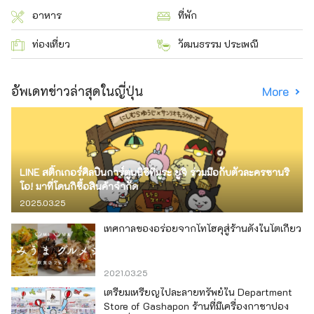
อาหาร
ที่พัก
ท่องเที่ยว
วัฒนธรรม ประเพณี
อัพเดทข่าวล่าสุดในญี่ปุ่น
More
LINE สติ๊กเกอร์ศิลปินการ์ตูนนิชิทีมูระ ยูจิ ร่วมมือกับตัวละครซานริ
โอ! มาที่โดนกิซื้อสินค้าจำกัด
2025.03.25
เทศกาลของอร่อยจากโทโฮคุสู่ร้านดังในโตเกียว
2021.03.25
เตรียมเหรียญไปละลายทรัพย์ใน Department
Store of Gashapon ร้านที่มีเครื่องกาชาปอง