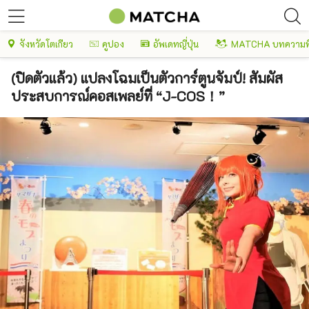
จังหวัดโตเกียว
คูปอง
อัพเดทญี่ปุ่น
MATCHA บทความพ
(ปิดตัวแล้ว) แปลงโฉมเป็นตัวการ์ตูนจัมป์! สัมผัส
ประสบการณ์คอสเพลย์ที่ “J-COS！”