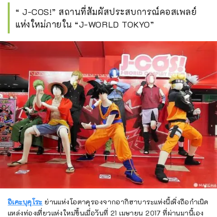
I try to create articles that help convey the 
“ J-COS!” สถานที่สัมผัสประสบการณ์คอสเพลย์
charms of a destination through words and 
pictures. I love forests, temples, and camels.
แห่งใหม่ภายใน “J-WORLD TOKYO”
อิเคะบุคุโระ
ย่านแห่งโอตาคุรองจากอากิฮาบาระแห่งนี้เพิ่งถือกำเนิด
แหล่งท่องเที่ยวแห่งใหม่ขึ้นเมื่อวันที่ 21 เมษายน 2017 ที่ผ่านมานี้เอง