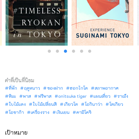
คำที่เป็นที่นิยม
ที่พัก
ฤดูหนาว
ของฝาก
ฮอกไกโด
สภาพอากาศ
หิมะ
พาส
ฟรีพาส
onitsuka tiger
แผนเที่ยว
ราเม็ง
ใบไม้แดง
ใบไม้เปลี่ยนสี
เกียวโต
โอกินาว่า
โตเกียว
โอซาก้า
เครื่องราง
เงินเยน
คามิโคจิ
เป้าหมาย