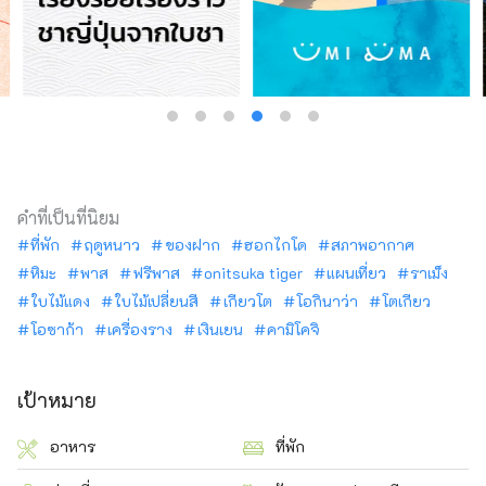
คำที่เป็นที่นิยม
ที่พัก
ฤดูหนาว
ของฝาก
ฮอกไกโด
สภาพอากาศ
หิมะ
พาส
ฟรีพาส
onitsuka tiger
แผนเที่ยว
ราเม็ง
ใบไม้แดง
ใบไม้เปลี่ยนสี
เกียวโต
โอกินาว่า
โตเกียว
โอซาก้า
เครื่องราง
เงินเยน
คามิโคจิ
เป้าหมาย
อาหาร
ที่พัก