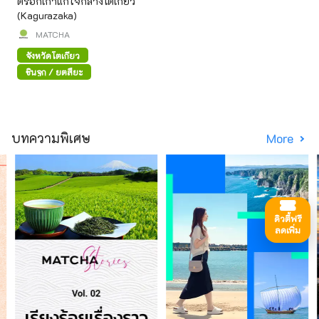
ตรอกเก่าแก่ใจกลางโตเกียว
(Kagurazaka)
MATCHA
จังหวัดโตเกียว
ชินจูกุ / ยตสึยะ
บทความพิเศษ
More
ดิวตี้ฟรี
ลดเพิ่ม