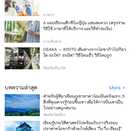
อาหาร
6 แอปเรียกแท็กซี่ในญี่ปุ่น แสนสะดวก (สรุปรวม
วิธีใช้ ภาษาที่ให้บริการ และวิธีชำระเงิน)
การเดินทาง
OSAKA ⇔ KYOTO เดินทางจากโอซาก้าไปเกียว
โต รถไฟ? รถบัส? วิธีไหนเร็ว วิธีไหนถูก
จังหวัดเกียวโต
บทความล่าสุด
More
สำหรับผู้ที่มาเยือนภูเขาทาคาโอะเป็นครั้งแรก: 5
สิ่งที่คุณควรรู้ก่อนขึ้นเขา เพื่อให้การปีนเขาเป็น
ไปอย่างสนุกสนาน
จังหวัดโตเกียว
เรียนรู้ประวัติศาสตร์ไปพร้อมกับการวิ่งรอบ
ปราสาทโอซาก้าด้วยไกด์เสียง "วิ่ง วิ่ง เรียนรู้"