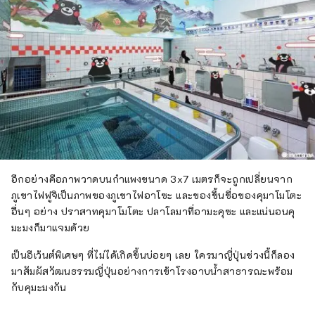
อีกอย่างคือภาพวาดบนกำแพงขนาด 3x7 เมตรก็จะถูกเปลี่ยนจาก
ภูเขาไฟฟูจิเป็นภาพของภูเขาไฟอาโซะ และของขึ้นชื่อของคุมาโมโตะ
อื่นๆ อย่าง ปราสาทคุมาโมโตะ ปลาโลมาที่อามะคุซะ และแน่นอนคุ
มะมงก็มาแจมด้วย
เป็นอีเว้นต์พิเศษๆ ที่ไม่ได้เกิดขึ้นบ่อยๆ เลย ใครมาญี่ปุ่นช่วงนี้ก็ลอง
มาสัมผัสวัฒนธรรมญี่ปุ่นอย่างการเข้าโรงอาบน้ำสาธารณะพร้อม
กับคุมะมงกัน