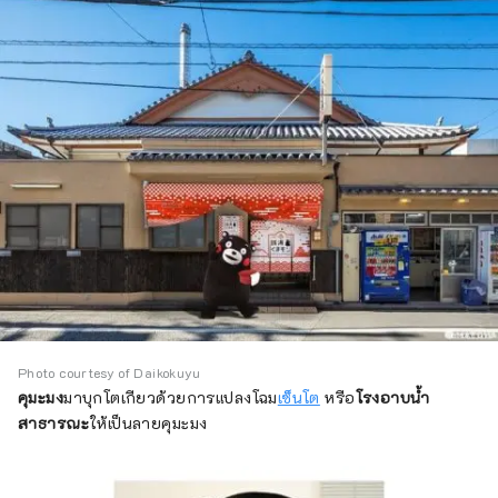
Photo courtesy of Daikokuyu
คุมะมง
มาบุกโตเกียวด้วยการแปลงโฉม
เซ็นโต
หรือ
โรงอาบน้ำ
สาธารณะ
ให้เป็นลายคุมะมง