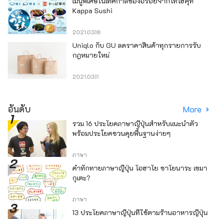
เมนูพิเศษในเทศกาลของอร่อยจากโทโฮคุที่
Kappa Sushi
2021.03.18
Uniqlo กับ GU ลดราคาสินค้าทุกรายการรับ
กฎหมายใหม่
2021.03.11
อันดับ
More
รวม 16 ประโยคภาษาญี่ปุ่นสำหรับแนะนำตัว
พร้อมประโยคชวนคุยพื้นฐานง่ายๆ
ภาษา
คำทักทายภาษาญี่ปุ่น โอฮาโย ซาโยนาระ เซมา
กุเตะ?
ภาษา
13 ประโยคภาษาญี่ปุ่นที่ใช้ตามร้านอาหารญี่ปุ่น