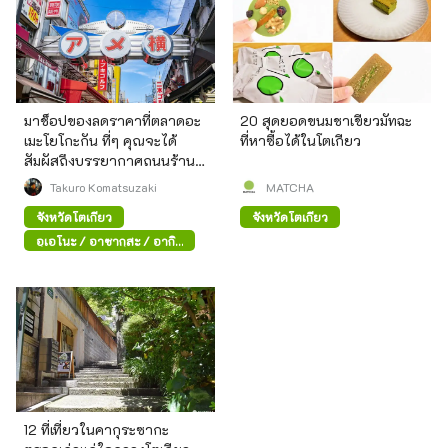
มาช็อปของลดราคาที่ตลาดอะ
20 สุดยอดขนมชาเขียวมัทฉะ
เมะโยโกะกัน ที่ๆ คุณจะได้
ที่หาซื้อได้ในโตเกียว
สัมผัสถึงบรรยากาศถนนร้าน
ค้าสมัยก่อน
Takuro Komatsuzaki
MATCHA
จังหวัดโตเกียว
จังหวัดโตเกียว
อุเอโนะ / อาซากุสะ / อากิ
ฮาบาระ
12 ที่เที่ยวในคากุระซากะ