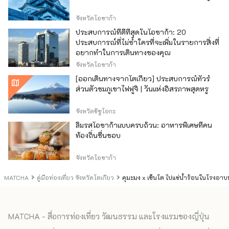
จังหวัดโอซาก้า
ประสบการณ์ที่ดีที่สุดในโอซาก้า: 20
ประสบการณ์ที่ไม่ซ้ำใครที่จะเพิ่มในรายการสิ่งที่
อยากทำในการเดินทางของคุณ
จังหวัดโอซาก้า
[ออกเดินทางจากโตเกียว] ประสบการณ์ทัวร์
ส่วนตัวชมภูเขาไฟฟูจิ | วันแห่งอิสรภาพสุดหรู
จังหวัดชิซูโอกะ
ลิ้มรสโอซาก้าแบบครบถ้วน: อาหารพิเศษที่คน
ท้องถิ่นชื่นชอบ
จังหวัดโอซาก้า
MATCHA
คู่มือท่องเที่ยว จังหวัดโตเกียว
คุมะมง x เซ็นโต ไปแช่น้ำร้อนในโรงอาบ
MATCHA - สื่อการท่องเที่ยว วัฒนธรรม และโรงแรมของญี่ปุ่น