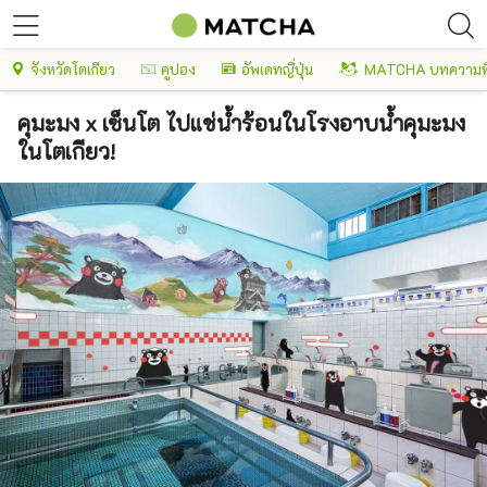
จังหวัดโตเกียว
คูปอง
อัพเดทญี่ปุ่น
MATCHA บทความพ
คุมะมง x เซ็นโต ไปแช่น้ำร้อนในโรงอาบน้ำคุมะมง
ในโตเกียว!