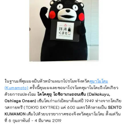
ในฐานะที่คุมะมงเป็นหัวหน้าแผนกโปรโมทจังหวัด
คุมาโมโตะ
(Kumamoto)
ครั้งนี้คุมะมงเลยขอมาโปรโมทคุมาโมโตะถึงโตเกียว
ด้วยการแปลงโฉม
ไดโคคุยุ โอชิอาเกะออนเซ็น (Daikokuyu,
Oshiage Onsen)
เซ็นโตเก่าแก่เปิดมาตั้งแต่ปี 1949 ห่างจากโตเกีย
วสกายทรี (TOKYO SKYTREE) แค่ 600 เมตรให้กลายเป็น
SENTO
KUMAMON
เต็มไปด้วยบรรยากาศของจังหวัดคุมาโมโตะ ตั้งแต่วัน
ที่ 6 กุมภาพันธ์ - 4 มีนาคม 2019