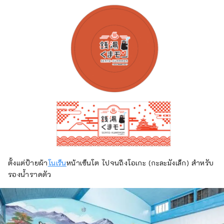
ตั้งแต่ป้ายผ้า
โนเร็น
หน้าเซ็นโต ไปจนถึงโอเกะ (กะละมังเล็ก) สำหรับ
รองน้ำราดตัว