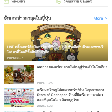
ท่องเที่ยว
วัฒนธรรม ประเพณี
อัพเดทข่าวล่าสุดในญี่ปุ่น
More
LINE สติ๊กเกอร์ศิลปินการ์ตูนนิชิทีมูระ ยูจิ ร่วมมือกับตัวละครซานริ
โอ! มาที่โดนกิซื้อสินค้าจำกัด
2025.03.25
เทศกาลของอร่อยจากโทโฮคุสู่ร้านดังในโตเกียว
2021.03.25
เตรียมเหรียญไปละลายทรัพย์ใน Department
Store of Gashapon ร้านที่มีเครื่องกาชาปอง
เยอะที่สุดในโลก อิเคะบุคุโระ
2021.03.23