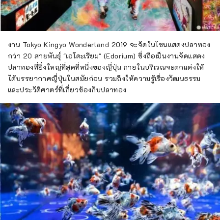
งาน Tokyo Kingyo Wonderland 2019 จะจัดในโซนแสดงปลาทอง
กว่า 20 สายพันธุ์ "เอโดะเรียม" (Edorium) ซึ่งถือเป็นงานจัดแสดง
ปลาทองที่ยิ่งใหญ่ที่สุดที่หนึ่งของญี่ปุ่น ภายในบริเวณจะตกแต่งให้
ได้บรรยากาศญี่ปุ่นในสมัยก่อน รวมถึงให้ความรู้เรื่องวัฒนธรรม
และประวัติศาตร์ที่เกี่ยวข้องกับปลาทอง