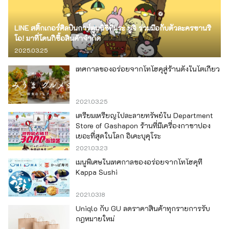
LINE สติ๊กเกอร์ศิลปินการ์ตูนนิชิทีมูระ ยูจิ ร่วมมือกับตัวละครซานริ
โอ! มาที่โดนกิซื้อสินค้าจำกัด
2025.03.25
เทศกาลของอร่อยจากโทโฮคุสู่ร้านดังในโตเกียว
2021.03.25
เตรียมเหรียญไปละลายทรัพย์ใน Department
Store of Gashapon ร้านที่มีเครื่องกาชาปอง
เยอะที่สุดในโลก อิเคะบุคุโระ
2021.03.23
เมนูพิเศษในเทศกาลของอร่อยจากโทโฮคุที่
Kappa Sushi
2021.03.18
Uniqlo กับ GU ลดราคาสินค้าทุกรายการรับ
กฎหมายใหม่