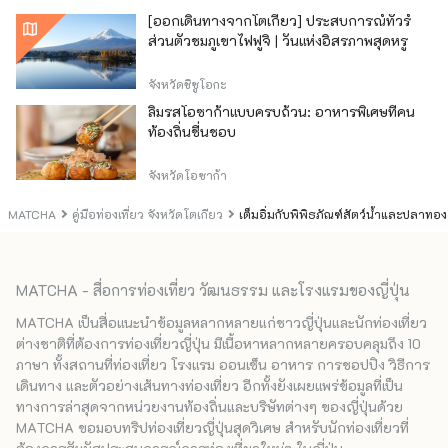
[ออกเดินทางจากโตเกียว] ประสบการณ์ทัวร์
ส่วนตัวชมภูเขาไฟฟูจิ | วันแห่งอิสรภาพสุดหรู
จังหวัดชิซูโอกะ
ลิ้มรสโอซาก้าแบบครบถ้วน: อาหารพิเศษที่คน
ท้องถิ่นชื่นชอบ
จังหวัดโอซาก้า
MATCHA
คู่มือท่องเที่ยว จังหวัดโตเกียว
เต็มอิ่มกับพิพิธภัณฑ์สัตว์น้ำและปลา
MATCHA - สื่อการท่องเที่ยว วัฒนธรรม และโรงแรมของญี่ปุ่น
MATCHA เป็นสื่อแนะนำข้อมูลหลากหลายแก่ชาวญี่ปุ่นและนักท่องเที่ยว
ต่างชาติที่ต้องการท่องเที่ยวญี่ปุ่น มีเนื้อหาหลากหลายครอบคลุมถึง 10
ภาษา ทั้งสถานที่ท่องเที่ยว โรงแรม ออนเซ็น อาหาร การชอปปิง วิธีการ
เดินทาง และตัวอย่างเส้นทางท่องเที่ยว อีกทั้งยังเผยแพร่ข้อมูลที่เป็น
ทางการล่าสุดจากหน่วยงานท้องถิ่นและบริษัทต่างๆ ของญี่ปุ่นด้วย
MATCHA ขอมอบทริปท่องเที่ยวญี่ปุ่นสุดวิเศษ สำหรับนักท่องเที่ยวที่