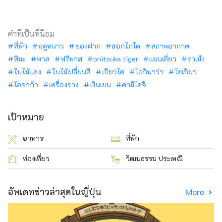
คำที่เป็นที่นิยม
ที่พัก
ฤดูหนาว
ของฝาก
ฮอกไกโด
สภาพอากาศ
หิมะ
พาส
ฟรีพาส
onitsuka tiger
แผนเที่ยว
ราเม็ง
ใบไม้แดง
ใบไม้เปลี่ยนสี
เกียวโต
โอกินาว่า
โตเกียว
โอซาก้า
เครื่องราง
เงินเยน
คามิโคจิ
เป้าหมาย
อาหาร
ที่พัก
ท่องเที่ยว
วัฒนธรรม ประเพณี
อัพเดทข่าวล่าสุดในญี่ปุ่น
More