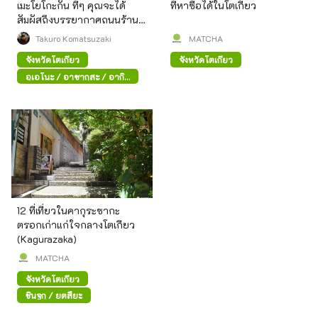
เมะโยโกะกัน ที่ๆ คุณจะได้
ที่หาซื้อได้ในโตเกียว
สัมผัสถึงบรรยากาศถนนร้าน
ค้าสมัยก่อน
Takuro Komatsuzaki
MATCHA
จังหวัดโตเกียว
จังหวัดโตเกียว
อุเอโนะ / อาซากุสะ / อากิ
ฮาบาระ
12 ที่เที่ยวในคากุระซากะ
ตรอกเก่าแก่ใจกลางโตเกียว
(Kagurazaka)
MATCHA
จังหวัดโตเกียว
ชินจูกุ / ยตสึยะ