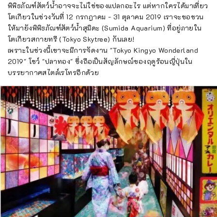
พิพิธภัณฑ์สัตว์น้ำอาจจะไม่ใช่ของแปลกอะไร แต่หากใครได้มาเที่ยว
โตเกียวในช่วงวันที่ 12 กรกฎาคม - 31 ตุลาคม 2019 เราจะขอชวน
ให้มายังพิพิธภัณฑ์สัตว์น้ำสุมิดะ (Sumida Aquarium) ที่อยู่ภายใน
โตเกียวสกายทรี (Tokyo Skytree) กันเลย!
เพราะในช่วงนี้เขาจะมีการจัดงาน "Tokyo Kingyo Wonderland
2019" โชว์ "ปลาทอง" ซึ่งถือเป็นสัญลักษณ์ของฤดูร้อนญี่ปุ่นใน
บรรยากาศสไตล์เรโทรอีกด้วย