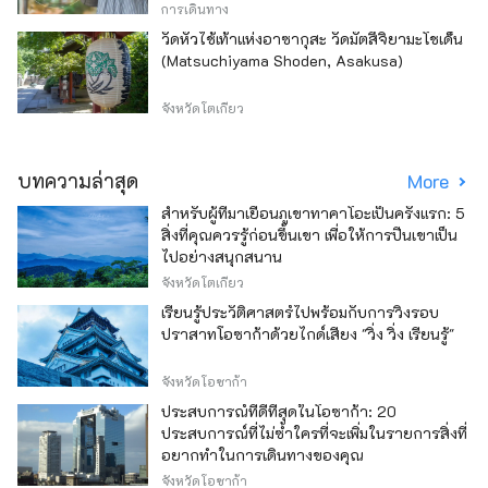
การเดินทาง
วัดหัวไช้เท้าแห่งอาซากุสะ วัดมัตสึจิยามะโชเด็น
(Matsuchiyama Shoden, Asakusa)
จังหวัดโตเกียว
บทความล่าสุด
More
สำหรับผู้ที่มาเยือนภูเขาทาคาโอะเป็นครั้งแรก: 5
สิ่งที่คุณควรรู้ก่อนขึ้นเขา เพื่อให้การปีนเขาเป็น
ไปอย่างสนุกสนาน
จังหวัดโตเกียว
เรียนรู้ประวัติศาสตร์ไปพร้อมกับการวิ่งรอบ
ปราสาทโอซาก้าด้วยไกด์เสียง "วิ่ง วิ่ง เรียนรู้"
จังหวัดโอซาก้า
ประสบการณ์ที่ดีที่สุดในโอซาก้า: 20
ประสบการณ์ที่ไม่ซ้ำใครที่จะเพิ่มในรายการสิ่งที่
อยากทำในการเดินทางของคุณ
จังหวัดโอซาก้า