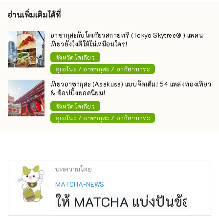
อ่านเพิ่มเติมได้ที่
อาซากุสะกับโตเกียวสกายทรี (Tokyo Skytree® ) แพลน
เที่ยวยังไงดีให้ไม่เหมือนใคร!
จังหวัดโตเกียว
อุเอโนะ / อาซากุสะ / อากิฮาบาระ
เที่ยวอาซากุสะ (Asakusa) แบบจัดเต็ม! 54 แหล่งท่องเที่ยว
& ช้อปปิ้งยอดนิยม!
จังหวัดโตเกียว
อุเอโนะ / อาซากุสะ / อากิฮาบาระ
บทความโดย
MATCHA-NEWS
ให้ MATCHA แบ่งปันข้อมูลกา