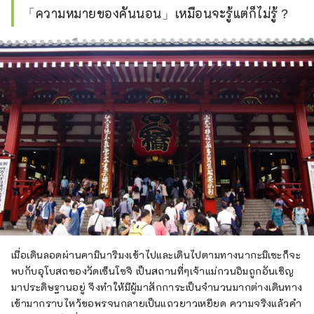
「ความหมายของคันนอน」เหมือนจะรู้แต่ก็ไม่รู้？
เมื่อเดินลอดผ่านคามินาริมงเข้าไปและเดินไปตามทางนากะมิเซะก็จะ
พบกับอุโบสถของวัดเซ็นโซจิ เป็นสถานที่ๆเจ้าแม่กวนอิมถูกอันเชิญ
มาประดิษฐานอยู่ จึงทำให้มีผู้มาสักการะเป็นจำนวนมากต่างเดินทาง
เข้ามากราบไหว้ขอพรจนกลายเป็นแถวยาวเหยียด ความจริงแล้วคำ