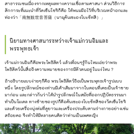
สาธารณชนเนื่องจากเหตุผลทางความเชื่อตามศาสนา ส่วนวิธีการ
สักการะที่แนะนำที่วัดเซ็นโซจิก็คือ ให้พนมมือไว้ที่บริเวณหน้าอกและ
ท่องว่า「南無観世音菩薩（นามุคันเซะองโบะซัทสึ）」
นิยามทางศาสนาระหว่างเจ้าแม่กวนอิมและ
พระพุทธเจ้า
เจ้าแม่กวนอิมก็คือพระโพธิสัตว์ แล้วเพื่อนๆรู้กันไหมเอ่ยว่าพระ
โพธิสัตว์นั้นสื่อถึงความหมายของการมีตัวตนอยู่ในแง่ไหน？
ถ้าอธิบายแบบง่ายๆก็คือ พระโพธิสัตว์ถือเป็นพระพุทธเจ้ารูปแบบ
หนึ่ง โดยรูปลักษณ์ของท่านมีเค้าเดิมมาจากในตอนที่เคยเป็นเจ้าชาย
มาก่อน และกล่าวกันว่าได้นำรูปลักษณ์ในสมัยที่ออกปฏิบัตธรรมมา
ทำเป็นโมเดล ทางซ้ายของรูปก็คือคันเซะองโบะซัทสึของวัดเซ็นโซจิ
และด้วยเครื่องนุ่งห่มที่ดูยาวและเครื่องประดับตามร่างกายอย่างเช่น
สร้อยคอ จึงทำให้มีหลายคนคิดว่าท่านเป็นเพศหญิง