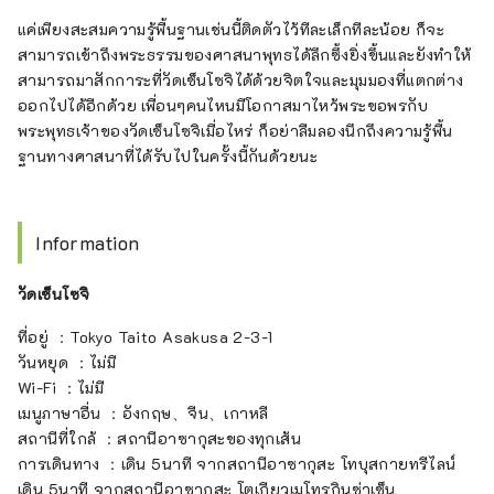
แค่เพียงสะสมความรู้พื้นฐานเช่นนี้ติดตัวไว้ทีละเล็กทีละน้อย ก็จะ
สามารถเข้าถึงพระธรรมของศาสนาพุทธได้ลึกซึ้งยิ่งขึ้นและยังทำให้
สามารถมาสักการะที่วัดเซ็นโซจิได้ด้วยจิตใจและมุมมองที่แตกต่าง
ออกไปได้อีกด้วย เพื่อนๆคนไหนมีโอกาสมาไหว้พระขอพรกับ
พระพุทธเจ้าของวัดเซ็นโซจิเมื่อไหร่ ก็อย่าลืมลองนึกถึงความรู้พื้น
ฐานทางศาสนาที่ได้รับไปในครั้งนี้กันด้วยนะ
Information
วัดเซ็นโซจิ
ที่อยู่ ：Tokyo Taito Asakusa 2-3-1
วันหยุด ：ไม่มี
Wi-Fi ：ไม่มี
เมนูภาษาอื่น ：อังกฤษ、จีน、เกาหลี
สถานีที่ใกล้ ：สถานีอาซากุสะของทุกเส้น
การเดินทาง ：เดิน 5นาที จากสถานีอาซากุสะ โทบุสกายทรีไลน์
เดิน 5นาที จากสถานีอาซากุสะ โตเกียวเมโทรกินซ่าเซ็น