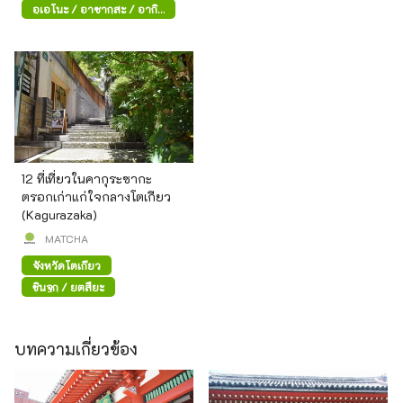
อุเอโนะ / อาซากุสะ / อากิ
ฮาบาระ
12 ที่เที่ยวในคากุระซากะ
ตรอกเก่าแก่ใจกลางโตเกียว
(Kagurazaka)
MATCHA
จังหวัดโตเกียว
ชินจูกุ / ยตสึยะ
บทความเกี่ยวข้อง