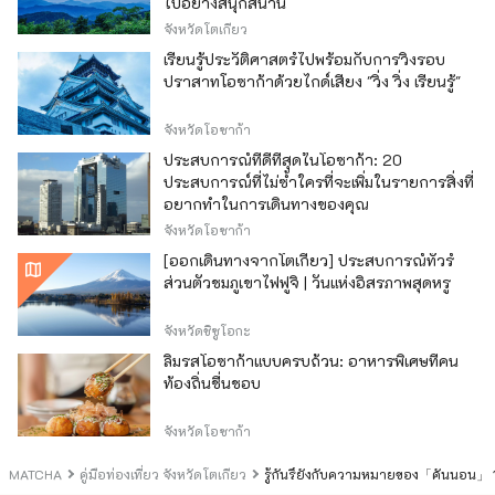
ไปอย่างสนุกสนาน
จังหวัดโตเกียว
เรียนรู้ประวัติศาสตร์ไปพร้อมกับการวิ่งรอบ
ปราสาทโอซาก้าด้วยไกด์เสียง "วิ่ง วิ่ง เรียนรู้"
จังหวัดโอซาก้า
ประสบการณ์ที่ดีที่สุดในโอซาก้า: 20
ประสบการณ์ที่ไม่ซ้ำใครที่จะเพิ่มในรายการสิ่งที่
อยากทำในการเดินทางของคุณ
จังหวัดโอซาก้า
[ออกเดินทางจากโตเกียว] ประสบการณ์ทัวร์
ส่วนตัวชมภูเขาไฟฟูจิ | วันแห่งอิสรภาพสุดหรู
จังหวัดชิซูโอกะ
ลิ้มรสโอซาก้าแบบครบถ้วน: อาหารพิเศษที่คน
ท้องถิ่นชื่นชอบ
จังหวัดโอซาก้า
MATCHA
คู่มือท่องเที่ยว จังหวัดโตเกียว
รู้กันรึยังกับความหมายของ「คันนอน」？