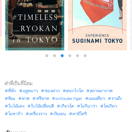
คำที่เป็นที่นิยม
ที่พัก
ฤดูหนาว
ของฝาก
ฮอกไกโด
สภาพอากาศ
หิมะ
พาส
ฟรีพาส
onitsuka tiger
แผนเที่ยว
ราเม็ง
ใบไม้แดง
ใบไม้เปลี่ยนสี
เกียวโต
โอกินาว่า
โตเกียว
โอซาก้า
เครื่องราง
เงินเยน
คามิโคจิ