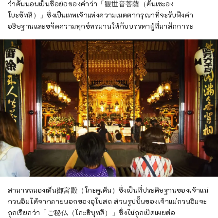
ว่าคันนอนเป็นชื่อย่อของคำว่า「観世音菩薩（คันเซะอง
โบะซัทสึ）」ซึ่งเป็นเทพเจ้าแห่งความเมตตากรุณาที่จะรับฟังคำ
อธิษฐานและขจัดความทุกข์ทรมานให้กับบรรดาผู้ที่มาสักการะ
สามารถมองเห็น御宮殿（โกะคูเด็น）ซึ่งเป็นที่ประดิษฐานของเจ้าแม่
กวนอิมได้จากภายนอกของอุโบสถ ส่วนรูปปั้นของเจ้าแม่กวนอิมจะ
ถูกเรียกว่า「ご秘仏（โกะฮิบุทสึ）」ซึ่งไม่ถูกเปิดเผยต่อ