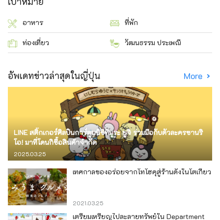
เป้าหมาย
อาหาร
ที่พัก
ท่องเที่ยว
วัฒนธรรม ประเพณี
อัพเดทข่าวล่าสุดในญี่ปุ่น
More
LINE สติ๊กเกอร์ศิลปินการ์ตูนนิชิทีมูระ ยูจิ ร่วมมือกับตัวละครซานริ
โอ! มาที่โดนกิซื้อสินค้าจำกัด
2025.03.25
เทศกาลของอร่อยจากโทโฮคุสู่ร้านดังในโตเกียว
2021.03.25
เตรียมเหรียญไปละลายทรัพย์ใน Department