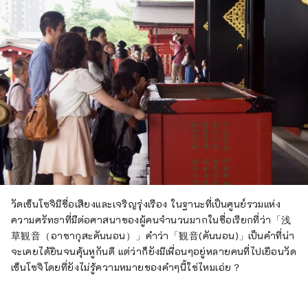
วัดเซ็นโซจิมีชื่อเสียงและเจริญรุ่งเรือง ในฐานะที่เป็นศูนย์รวมแห่ง
ความศรัทธาที่มีต่อศาสนาของผู้คนจำนวนมากในชื่อเรียกที่ว่า「浅
草観音（อาซากุสะคันนอน）」คำว่า「観音(คันนอน)」เป็นคำที่น่า
จะเคยได้ยินจนคุ้นหูกันดี แต่ว่าก็ยังมีเพื่อนๆอยู่หลายคนที่ไปเยือนวัด
เซ็นโซจิโดยที่ยังไม่รู้ความหมายของคำๆนี้ใช่ไหมเอ่ย？