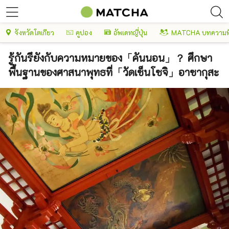
จังหวัดโตเกียว
คูปอง
อัพเดทญี่ปุ่น
MATCHA บทความพ
รู้กันรึยังกับความหมายของ「คันนอน」？ ศึกษา
พื้นฐานของศาสนาพุทธที่「วัดเซ็นโซจิ」อาซากุสะ