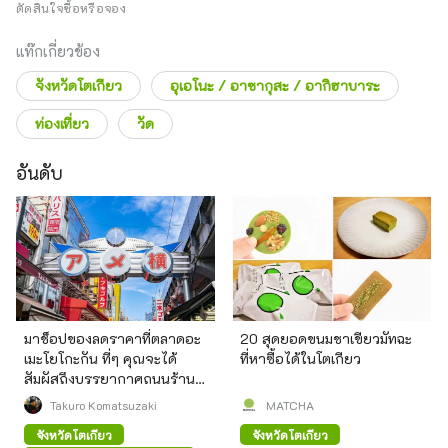
ตัดสินใจซื้อหรือจอง
แท๊กเกี่ยวข้อง
จังหวัดโตเกียว
อุเอโนะ / อาซากุสะ / อากิฮาบาระ
ท่องเที่ยว
วัด
อันดับ
มาช็อปของลดราคาที่ตลาดอะ
20 สุดยอดขนมชาเขียวมัทฉะ
เมะโยโกะกัน ที่ๆ คุณจะได้
ที่หาซื้อได้ในโตเกียว
สัมผัสถึงบรรยากาศถนนร้าน
ค้าสมัยก่อน
Takuro Komatsuzaki
MATCHA
จังหวัดโตเกียว
จังหวัดโตเกียว