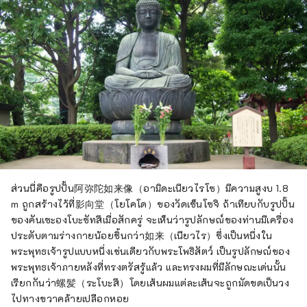
ส่วนนี่คือรูปปั้น阿弥陀如来像（อามิดะเนียวไรโซ）มีความสูงบ 1.8
m ถูกสร้างไว้ที่影向堂（โยโคโด）ของวัดเซ็นโซจิ ถ้าเทียบกับรูปปั้น
ของคันเซะองโบะซัทสึเมื่อสักครู่ จะเห็นว่ารูปลักษณ์ของท่านมีเครื่อง
ประดับตามร่างกายน้อยชิ้นกว่า如来（เนียวไร）ซึ่งเป็นหนึ่งใน
พระพุทธเจ้ารูปแบบหนึ่งเช่นเดียวกับพระโพธิสัตว์ เป็นรูปลักษณ์ของ
พระพุทธเจ้าภายหลังที่ทรงตรัสรู้แล้ว และทรงผมที่มีลักษณะเด่นนั้น
เรียกกันว่า螺髪（ระโบะสึ）โดยเส้นผมแต่ละเส้นจะถูกมัดขดเป็นวง
ไปทางขวาคล้ายเปลือกหอย