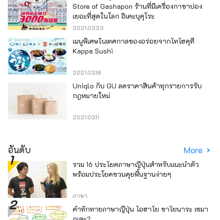
Store of Gashapon ร้านที่มีเครื่องกาชาปอง
เยอะที่สุดในโลก อิเคะบุคุโระ
2021.03.23
เมนูพิเศษในเทศกาลของอร่อยจากโทโฮคุที่
Kappa Sushi
2021.03.18
Uniqlo กับ GU ลดราคาสินค้าทุกรายการรับ
กฎหมายใหม่
2021.03.11
อันดับ
More
รวม 16 ประโยคภาษาญี่ปุ่นสำหรับแนะนำตัว
พร้อมประโยคชวนคุยพื้นฐานง่ายๆ
ภาษา
คำทักทายภาษาญี่ปุ่น โอฮาโย ซาโยนาระ เซมา
กุเตะ?