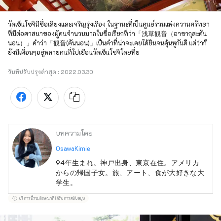
วัดเซ็นโซจิมีชื่อเสียงและเจริญรุ่งเรือง ในฐานะที่เป็นศูนย์รวมแห่งความศรัทธา
ที่มีต่อศาสนาของผู้คนจำนวนมากในชื่อเรียกที่ว่า「浅草観音（อาซากุสะคัน
นอน）」คำว่า「観音(คันนอน)」เป็นคำที่น่าจะเคยได้ยินจนคุ้นหูกันดี แต่ว่าก็
ยังมีเพื่อนๆอยู่หลายคนที่ไปเยือนวัดเซ็นโซจิโดยที่ย
วันที่ปรับปรุงล่าสุด :
2022.03.30
บทความโดย
OsawaKimie
94年生まれ。神戸出身、東京在住。アメリカ
からの帰国子女。旅、アート、食が大好きな大
学生。
บริการนี้รวมโฆษณาที่ได้รับการสนับสนุน