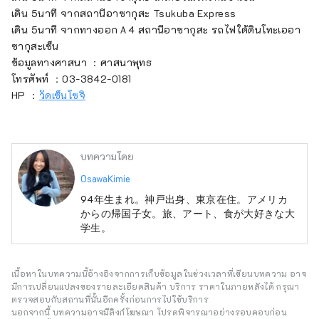
เดิน 5นาที จากสถานีอาซากุสะ Tsukuba Express
เดิน 5นาที จากทางออกＡ4 สถานีอาซากุสะ รถไฟใต้ดินโทะเออา
ซากุสะเซ็น
ข้อมูลทางศาสนา ：ศาสนาพุทธ
โทรศัพท์ ：03-3842-0181
HP ：
วัดเซ็นโซจิ
บทความโดย
OsawaKimie
94年生まれ。神戸出身、東京在住。アメリカ
からの帰国子女。旅、アート、食が大好きな大
学生。
เนื้อหาในบทความนี้อ้างอิงจากการเก็บข้อมูลในช่วงเวลาที่เขียนบทความ อาจ
มีการเปลี่ยนแปลงของรายละเอียดสินค้า บริการ ราคาในภายหลังได้ กรุณา
ตรวจสอบกับสถานที่นั้นอีกครั้งก่อนการไปใช้บริการ
นอกจากนี้ บทความอาจมีลิงก์โฆษณา โปรดพิจารณาอย่างรอบคอบก่อน