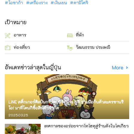
โอซาก้า
เครื่องราง
เงินเยน
คามิโคจิ
เป้าหมาย
อาหาร
ที่พัก
ท่องเที่ยว
วัฒนธรรม ประเพณี
อัพเดทข่าวล่าสุดในญี่ปุ่น
More
LINE สติ๊กเกอร์ศิลปินการ์ตูนนิชิทีมูระ ยูจิ ร่วมมือกับตัวละครซานริ
โอ! มาที่โดนกิซื้อสินค้าจำกัด
2025.03.25
เทศกาลของอร่อยจากโทโฮคุสู่ร้านดังในโตเกียว