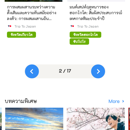
การผสมผสานระหว่างความ
มนต์เสน่ห์ฤดูหนาวของ
ดั้งเดิมและความทันสมัยอย่าง
ฮอกไกโด: สัมผัสประสบการณ์
ลงตัว: การผสมผสานอัน
เทศกาลหิมะประจำปี
สวยงามระหว่างญี่ปุ่น
Trip To Japan
Trip To Japan
จังหวัดเกียวโต
จังหวัดฮอกไกโด
ซัปโปโร
2 / 17
บทความพิเศษ
More