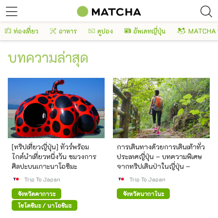
ท่องเที่ยว
อาหาร
คูปอง
อัพเดทญี่ปุ่น
MATCHA 
บทความล่าสุด
[ทริปเที่ยวญี่ปุ่น] ทัวร์พร้อม
การเดินทางด้วยการเดินเท้าทั่ว
ไกด์นำเที่ยวหนึ่งวัน ชมวงการ
ประเทศญี่ปุ่น – บทความพิเศษ
ศิลปะบนเกาะนาโอชิมะ
จากทริปเดินป่าในญี่ปุ่น –
Trip To Japan
Trip To Japan
จังหวัดคากาวะ
จังหวัดนากาโนะ
โชโดชิมะ / นาโอชิมะ