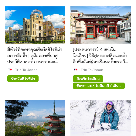
สี่ทัวร์ที่จะพาคุณสัมผัสฮิโรชิม่า
[ประสบการณ์ 4 แห่งใน
อย่างลึกซึ้ง | คู่มือท่องเที่ยวสู่
โตเกียว] วิธีสุดคลาสสิกและล้ำ
ประวัติศาสตร์ อาหาร และ
ลึกที่แม้แต่ผู้มาเยือนครั้งแรกก็
วัฒนธรรม
เพลิดเพลินได้
Trip To Japan
Trip To Japan
จังหวัดฮิโรชิม่า
จังหวัดโตเกียว
ชินากาวะ / โออิมาจิ / เท็น
โนซุ