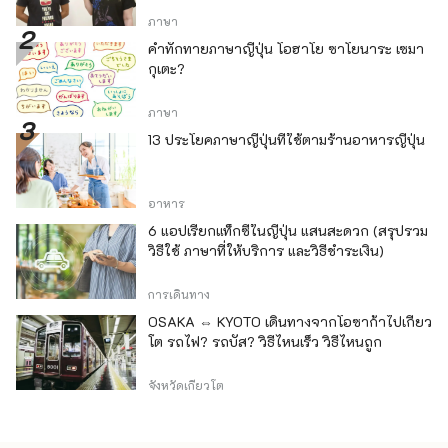
ภาษา
คำทักทายภาษาญี่ปุ่น โอฮาโย ซาโยนาระ เซมา
กุเตะ?
ภาษา
13 ประโยคภาษาญี่ปุ่นที่ใช้ตามร้านอาหารญี่ปุ่น
อาหาร
6 แอปเรียกแท็กซี่ในญี่ปุ่น แสนสะดวก (สรุปรวม
วิธีใช้ ภาษาที่ให้บริการ และวิธีชำระเงิน)
การเดินทาง
OSAKA ⇔ KYOTO เดินทางจากโอซาก้าไปเกียว
โต รถไฟ? รถบัส? วิธีไหนเร็ว วิธีไหนถูก
จังหวัดเกียวโต