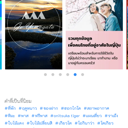
คำที่เป็นที่นิยม
ที่พัก
ฤดูหนาว
ของฝาก
ฮอกไกโด
สภาพอากาศ
หิมะ
พาส
ฟรีพาส
onitsuka tiger
แผนเที่ยว
ราเม็ง
ใบไม้แดง
ใบไม้เปลี่ยนสี
เกียวโต
โอกินาว่า
โตเกียว