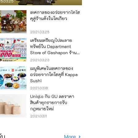
5.03.25
เทศกาลของอร่อยจากโทโฮ
คุสู่ร้านดังในโตเกียว
2021.03.25
เตรียมเหรียญไปละลาย
ทรัพย์ใน Department
Store of Gashapon ร้านที่มี
เครื่องกาชาปองเยอะที่สุดใน
2021.03.23
โลก อิเคะบุคุโระ
เมนูพิเศษในเทศกาลของ
อร่อยจากโทโฮคุที่ Kappa
Sushi
2021.03.18
Uniqlo กับ GU ลดราคา
สินค้าทุกรายการรับ
กฎหมายใหม่
2021.03.11
ับ
More