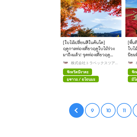
[ใบไม้เปลี่ยนสีในคันโต]
[พื้น
ฤดูกาลท่องเที่ยวฤดูใบไม้ร่วง
ใบไม
มาถึงแล้ว! จุดท่องเที่ยวฤดู
นิยม
ใบไม้ร่วงที่สวยงามน่าไปเยือ
株式会社トラベックスツアー
นรอบๆ คันโต
ズ
จังหวัดนีงาตะ
จัง
ยูซาวะ / อุโอนุมะ
มิโ
9
10
11