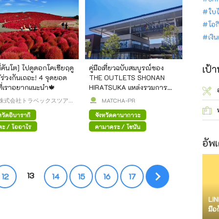
ใบไ
โอก
เงิ
เป้
ที่คันโต] ไปดูดอกโคเชียฤดู
คู่มือเที่ยวฉบับสมบูรณ์ของ
้ร่วงกันเถอะ! 4 จุดยอด
THE OUTLETS SHONAN
ที่เราอยากแนะนำ🍁
HIRATSUKA แหล่งรวมการ
ชอป เครื่องใช้ไฟฟ้าลดราคา
株式会社トラベックスツアー
MATCHA-PR
ズ
และของอร่อยท้องถิ่นไว้ในที่
หวัดอิบารากิ
จังหวัดคานากาวะ
เดียว
ตะ / โออาไร
คามาคุระ / โชนัน
อัพเ
13
12
14
15
16
17
LIN
มือ
จำก