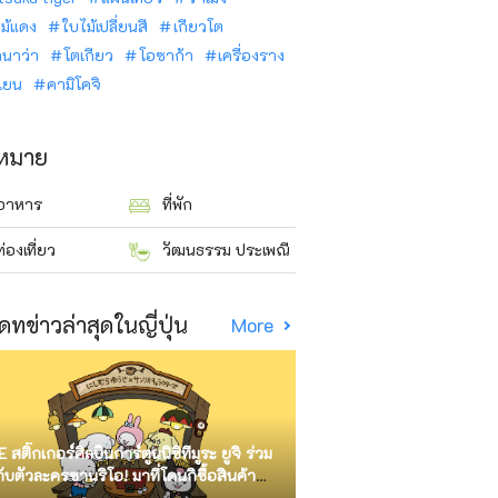
ม้แดง
ใบไม้เปลี่ยนสี
เกียวโต
ินาว่า
โตเกียว
โอซาก้า
เครื่องราง
นเยน
คามิโคจิ
าหมาย
อาหาร
ที่พัก
ท่องเที่ยว
วัฒนธรรม ประเพณี
ดทข่าวล่าสุดในญี่ปุ่น
More
E สติ๊กเกอร์ศิลปินการ์ตูนนิชิทีมูระ ยูจิ ร่วม
กับตัวละครซานริโอ! มาที่โดนกิซื้อสินค้า
ัด