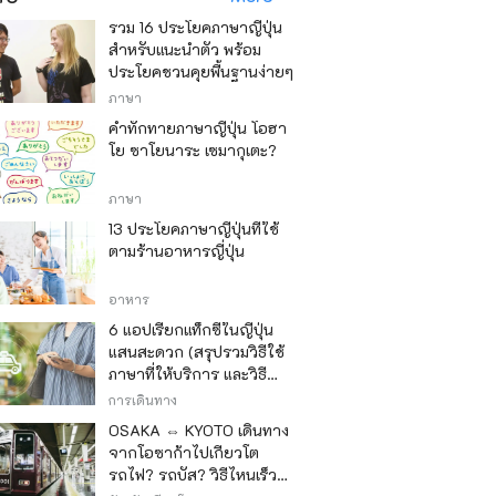
รวม 16 ประโยคภาษาญี่ปุ่น
สำหรับแนะนำตัว พร้อม
ประโยคชวนคุยพื้นฐานง่ายๆ
ภาษา
คำทักทายภาษาญี่ปุ่น โอฮา
โย ซาโยนาระ เซมากุเตะ?
ภาษา
13 ประโยคภาษาญี่ปุ่นที่ใช้
ตามร้านอาหารญี่ปุ่น
อาหาร
6 แอปเรียกแท็กซี่ในญี่ปุ่น
แสนสะดวก (สรุปรวมวิธีใช้
ภาษาที่ให้บริการ และวิธี
ชำระเงิน)
การเดินทาง
OSAKA ⇔ KYOTO เดินทาง
จากโอซาก้าไปเกียวโต
รถไฟ? รถบัส? วิธีไหนเร็ว