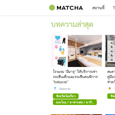
สถานที่
T
บทความล่าสุด
โรงแรม "มิมารุ" ให้บริการเช่า
สะดว
รถเข็นเด็กและรถเข็นคนพิการ
คู่มื
"babycal"
ช่วย
ว่าง 
Babycal
จังหวัดโตเกียว
จัง
อุเอโนะ / อาซากุสะ / อากิ
ฮาบาระ