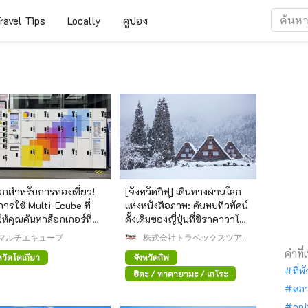
ravel Tips
Locally
คูปอง
กสำหรับการท่องเที่ยว!
[จังหวัดกิฟุ] เดินทางผ่านโลก
อการใช้ Multi-Ecube ที่
แห่งหนังสือภาพ: ค้นพบทิวทัศน์
ให้คุณค้นหาล็อกเกอร์ที่
ดั้งเดิมของญี่ปุ่นที่ชิราคาวาโกะ
จอง และสั่งสินค้าได้
ชินโฮทากะ และหมู่บ้านฮิดะ
マルチエキューブ
株式会社トラベックスツアー
ズ
คำที่
หวัดโตเกียว
จังหวัดกิฟุ
ที่พ
ฮิดะ / ทาคายามะ / เกโระ
สภ
oni