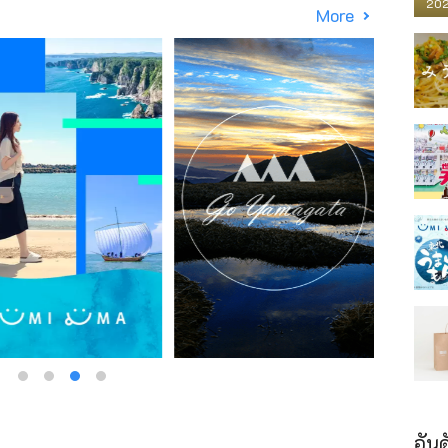
202
More
อันด