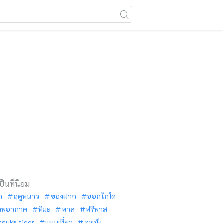
เป็นที่นิยม
ัก
ฤดูหนาว
ของฝาก
ฮอกไกโด
าพอากาศ
หิมะ
พาส
ฟรีพาส
tsuka tiger
แผนเที่ยว
ราเม็ง