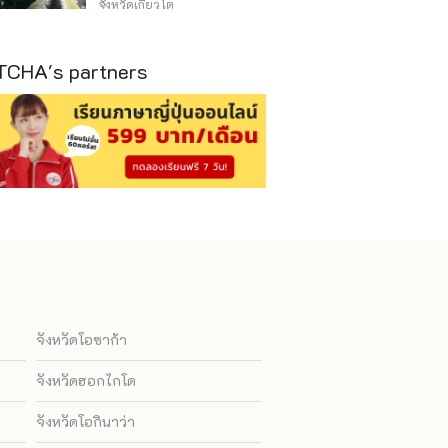
วิธีไหนถูก
จังหวัดเกียวโต
CHA's partners
จังหวัดโอซาก้า
จังหวัดฮอกไกโด
จังหวัดโอกินาว่า