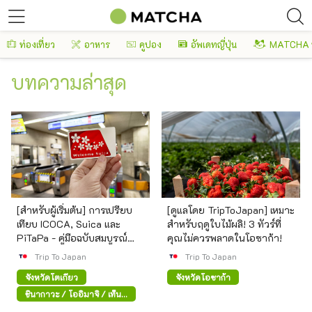
ท่องเที่ยว
อาหาร
คูปอง
อัพเดทญี่ปุ่น
MATCHA 
บทความล่าสุด
[สำหรับผู้เริ่มต้น] การเปรียบ
[ดูแลโดย TripToJapan] เหมาะ
เทียบ ICOCA, Suica และ
สำหรับฤดูใบไม้ผลิ! 3 ทัวร์ที่
PiTaPa - คู่มือฉบับสมบูรณ์
คุณไม่ควรพลาดในโอซาก้า!
พร้อมเวอร์ชันสมาร์ทโฟน
Trip To Japan
Trip To Japan
จังหวัดโตเกียว
จังหวัดโอซาก้า
ชินากาวะ / โออิมาจิ / เท็น
โนซุ