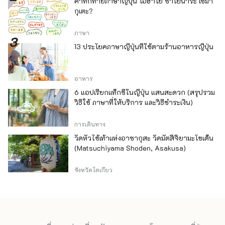
คำทักทายภาษาญี่ปุ่น โอฮาโย ซาโยนาระ เซมา
กุเตะ?
ภาษา
13 ประโยคภาษาญี่ปุ่นที่ใช้ตามร้านอาหารญี่ปุ่น
อาหาร
6 แอปเรียกแท็กซี่ในญี่ปุ่น แสนสะดวก (สรุปรวม
วิธีใช้ ภาษาที่ให้บริการ และวิธีชำระเงิน)
การเดินทาง
วัดหัวไช้เท้าแห่งอาซากุสะ วัดมัตสึจิยามะโชเด็น
(Matsuchiyama Shoden, Asakusa)
จังหวัดโตเกียว