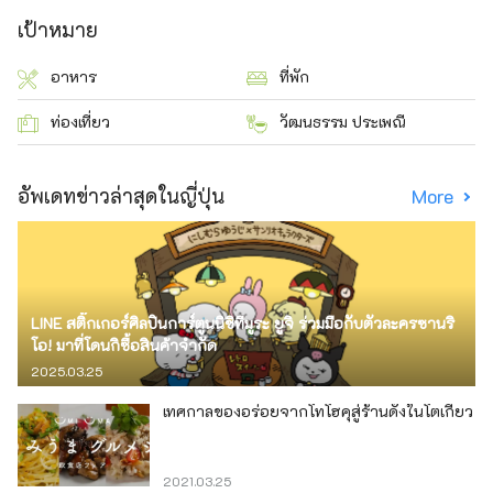
เป้าหมาย
อาหาร
ที่พัก
ท่องเที่ยว
วัฒนธรรม ประเพณี
อัพเดทข่าวล่าสุดในญี่ปุ่น
More
LINE สติ๊กเกอร์ศิลปินการ์ตูนนิชิทีมูระ ยูจิ ร่วมมือกับตัวละครซานริ
โอ! มาที่โดนกิซื้อสินค้าจำกัด
2025.03.25
เทศกาลของอร่อยจากโทโฮคุสู่ร้านดังในโตเกียว
2021.03.25