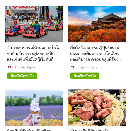
4 ประสบการณ์ห้ามพลาดในโอ
สัมผัสวัฒนธรรมญี่ปุ่น! แนะนำ
ซาก้า: กิจกรรมสุดคลาสสิก
แผนการเดินทางจากโตเกียว
และเข้มข้นที่แม้แต่ผู้เริ่มต้นก็
และเกียวโต ครอบคลุมพิธีชงชา
สามารถสนุกได้
การจัดดอกไม้ และเยี่ยมชม
Trip To Japan
Trip To Japan
มรดกโลก
จังหวัดโอซาก้า
จังหวัดเกียวโต
สำหรับผู้เริ่มต้น! คู่มือเที่ยว
10 เมนูเด็ดที่ต้องลองใน