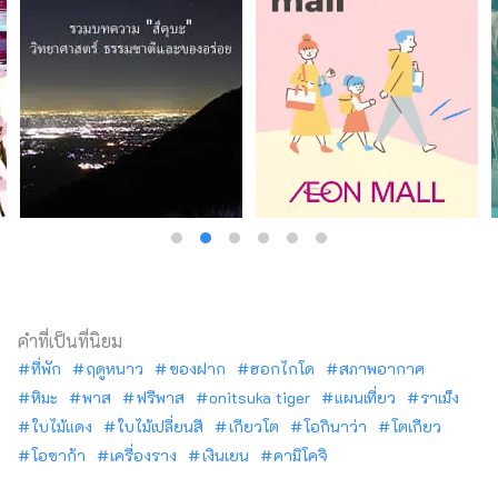
คำที่เป็นที่นิยม
ที่พัก
ฤดูหนาว
ของฝาก
ฮอกไกโด
สภาพอากาศ
หิมะ
พาส
ฟรีพาส
onitsuka tiger
แผนเที่ยว
ราเม็ง
ใบไม้แดง
ใบไม้เปลี่ยนสี
เกียวโต
โอกินาว่า
โตเกียว
โอซาก้า
เครื่องราง
เงินเยน
คามิโคจิ