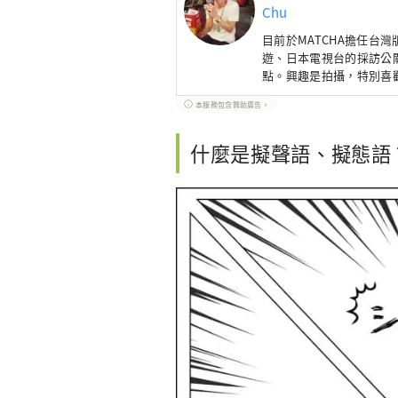
Chu
目前於
MATCHA
擔任台灣
遊、日本電視台的採訪公
點。興趣是拍攝，特別喜
些酒場、立吞橫丁等大叔
本服務包含贊助廣告。
什麼是擬聲語、擬態語