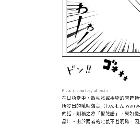
Picture courtesy of pixta
在日語當中，將動物或事物的聲音轉
所發出的吼吠聲音（わんわん wan
的話，則稱之為「擬態語」，譬如像是聖
晶）。由於兩者的定義不甚明確，因