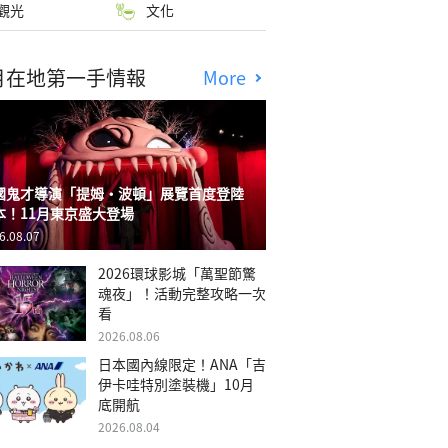
觀光
文化
月在地第一手情報
More
國鬼才導演「提姆・波頓」展覽首度登陸
本！11月東京盛大登場
6.08.07
2026環球影城「萬聖節驚
魂夜」！活動完整攻略一次
看
2026.08.06
日本國內線限定！ANA「吉
伊卡哇特別塗裝機」10月
底開航
2026.08.04