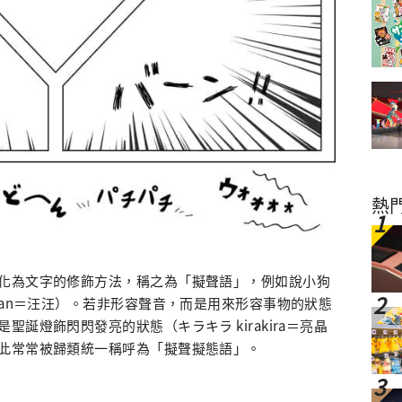
熱
化為文字的修飾方法，稱之為「擬聲語」，例如說小狗
wan＝汪汪）。若非形容聲音，而是用來形容事物的狀態
誕燈飾閃閃發亮的狀態（キラキラ kirakira＝亮晶
此常常被歸類統一稱呼為「擬聲擬態語」。