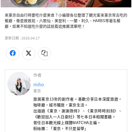
來東京自由行時要吃什麼美食？小編替各位整理了觀光客來東京常去吃的
餐廳，像是敘敘苑、六歌仙、美登利、一蘭、利久、HARBS等著名餐
更新日期 :
2026.04.17
作者
miho
東京
旅居東京13年的創作者。喜歡分享日本深度旅遊，
咖啡廳
，城市獨旅，東京生活。
出版過《東京，謝謝款待》
、
《東京時時刻刻》
、
《歡迎加入一人日劇社》
等七本日本相關書籍。
曾任日本觀光線上媒體MATCHA主編。
粉絲團：「東京，不只是留學」
