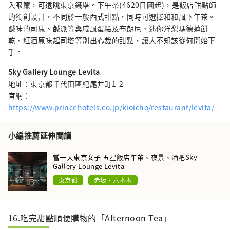
入眼簾，可遠眺東京鐵塔。下午茶(4620日圓起)，是飯店甜點師
的獨創設計，不同於一般西式甜點，同時可選擇和和風下午茶。
鹹味的司康、鹹派等與戚風蛋糕及布朗尼、迷你洋梨瑪德蓮餅
乾、紅酒原味起司塔等別出心裁的甜點，讓人不知該從何開始下
手。
Sky Gallery Lounge Levita
地址：東京都千代田區紀尾井町1-2
官網：
https://www.princehotels.co.jp/kioicho/restaurant/levita/
小編推薦延伸閱讀
當一天東京女子 五星飯店午茶、夜景、酒吧Sky
Gallery Lounge Levita
東京都
赤坂・六本木
16.吃完甜點順便購物的「Afternoon Tea」