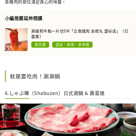
各種肉的部位滿足貪心的味蕾。
小編推薦延伸閱讀
高級和牛點一片也OK「立食燒肉 治郎丸 澀谷店」（已
歇業）
東京都
澀谷・原宿・表參道
就是要吃肉！涮涮鍋
6.しゃぶ禪（Shabuzen）日式涮鍋 & 壽喜燒