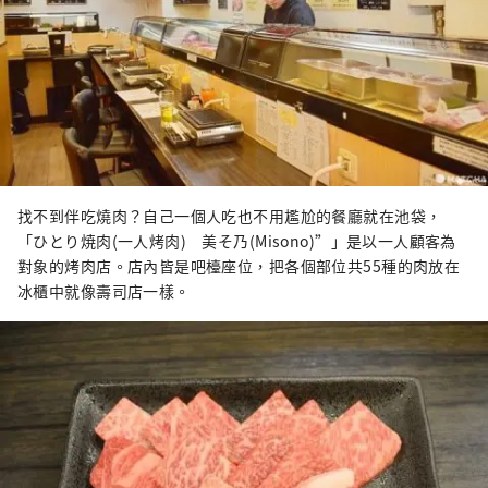
找不到伴吃燒肉？自己一個人吃也不用尷尬的餐廳就在池袋，
「ひとり焼肉(一人烤肉) 美そ乃(Misono)”」是以一人顧客為
對象的烤肉店。店內皆是吧檯座位，把各個部位共55種的肉放在
冰櫃中就像壽司店一樣。