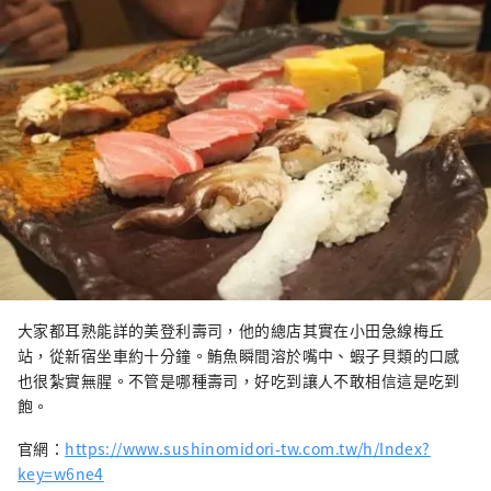
大家都耳熟能詳的美登利壽司，他的總店其實在小田急線梅丘
站，從新宿坐車約十分鐘。鮪魚瞬間溶於嘴中、蝦子貝類的口感
也很紮實無腥。不管是哪種壽司，好吃到讓人不敢相信這是吃到
飽。
官網：
https://www.sushinomidori-tw.com.tw/h/Index?
key=w6ne4