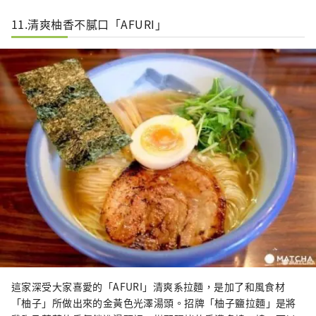
11.清爽柚香不膩口「AFURI」
這家深受大家喜愛的「AFURI」清爽系拉麵，是加了和風食材
「柚子」所做出來的金黃色光澤湯頭。招牌「柚子鹽拉麵」是將