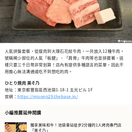
人氣拼盤套餐，從瘦肉到大理石花紋牛肉，一共放入12種牛肉。
號稱稀少部位的人氣「板腱」、「肩脊」牛肉等也並排擺著，這
樣只要三千日幣非常划算！店內有提供多種語言的菜單，因此不
用擔心無法溝通或吃不到想吃的肉。
ひとり焼肉 美そ乃
地址：東京都豐島區西池袋1-18-1 五光ビル 1F
官網：
https://misono29.thebase.in/
小編推薦延伸閱讀
獨享美味和牛！池袋車站徒步2分鐘的1人烤肉專門店
「美そ乃」