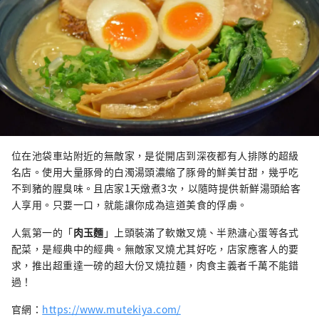
位在池袋車站附近的無敵家，是從開店到深夜都有人排隊的超級
名店。使用大量豚骨的白濁湯頭濃縮了豚骨的鮮美甘甜，幾乎吃
不到豬的腥臭味。且店家1天燉煮3次，以隨時提供新鮮湯頭給客
人享用。只要一口，就能讓你成為這道美食的俘虜。
人氣第一的「
肉玉麵
」上頭裝滿了軟嫩叉燒、半熟溏心蛋等各式
配菜，是經典中的經典。無敵家叉燒尤其好吃，店家應客人的要
求，推出超重達一磅的超大份叉燒拉麵，肉食主義者千萬不能錯
過！
官網：
https://www.mutekiya.com/