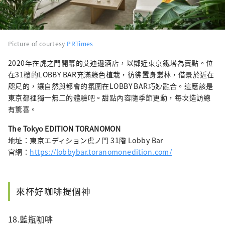
Picture of courtesy
PRTimes
2020年在虎之門開幕的艾迪遜酒店，以鄰近東京鐵塔為賣點。位
在31樓的LOBBY BAR充滿綠色植栽，彷彿置身叢林，借景於近在
咫尺的，讓自然與都會的氛圍在LOBBY BAR巧妙融合。這應該是
東京都裡獨一無二的體驗吧。甜點內容隨季節更動，每次造訪總
有驚喜。
The Tokyo EDITION TORANOMON
地址：東京エディション虎ノ門 31階 Lobby Bar
官網：
https://lobbybar.toranomonedition.com/
來杯好咖啡提個神
18.藍瓶咖啡