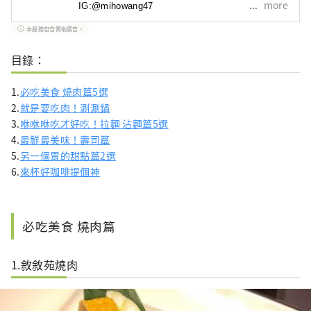
more
IG:@mihowang47
本服務包含贊助廣告。
目錄：
1.
必吃美食 燒肉篇5選
2.
就是要吃肉！涮涮鍋
3.
咻咻咻吃才好吃！拉麵 沾麵篇5選
4.
最鮮最美味！壽司篇
5.
另一個胃的甜點篇2選
6.
來杯好咖啡提個神
必吃美食 燒肉篇
1.敘敘苑燒肉