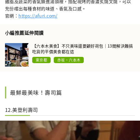
雞脂及蔬菜的香氣鎖進湯頭裡，搭配現烤的香濃炙燒叉燒，可以
充份嚐出每種食材的味道、香氣及口感。
官網：
https://afuri.com/
小編推薦延伸閱讀
【六本木美食】不只美味還要顧好荷包｜13間解決難搞
吃貨的平價美食都在這
東京都
赤坂・六本木
最鮮最美味！壽司篇
12.美登利壽司