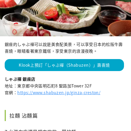
銀座的しゃぶ禪可以說是美食配美景，可以享受日本的松阪牛壽
喜燒，眼睛看著東京鐵塔，享受東京的浪漫夜晚。
Klook上預訂「しゃぶ禪（Shabuzen）」壽喜燒
しゃぶ禪 銀座店
地址：東京都中央區明石町8 聖路加Tower 32F
官網：
https://www.shabuzen.jp/ginza-creston/
拉麵 沾麵篇