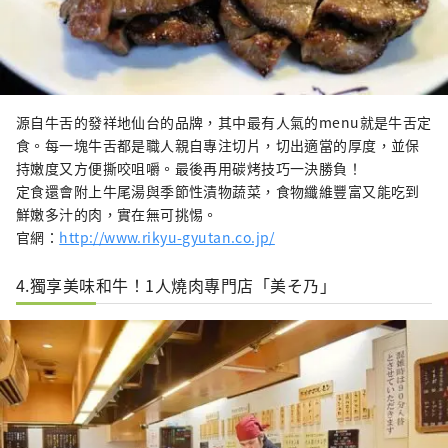
源自牛舌的發祥地仙台的品牌，其中最有人氣的menu就是牛舌定
食。每一塊牛舌都是職人親自專注切片，切出適當的厚度，並保
持嫩度又方便撕咬咀嚼。最後再用碳烤技巧一決勝負！
定食還會附上牛尾湯與季節性漬物蔬菜，食物纖維豐富又能吃到
鮮嫩多汁的肉，實在無可挑惕。
官網：
http://www.rikyu-gyutan.co.jp/
4.獨享美味和牛！1人燒肉專門店「美そ乃」