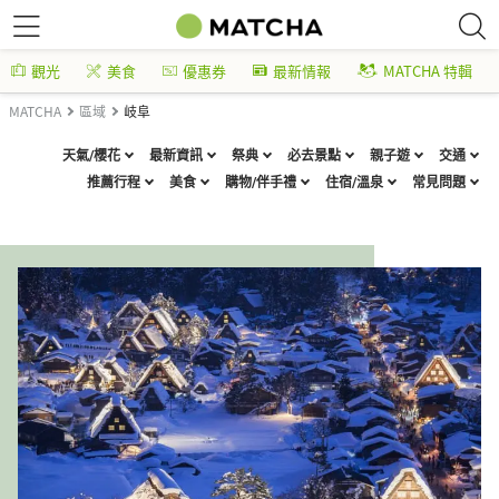
觀光
美食
優惠券
最新情報
MATCHA 特輯
MATCHA
區域
岐阜
天氣/櫻花
最新資訊
祭典
必去景點
親子遊
交通
推薦行程
美食
購物/伴手禮
住宿/溫泉
常見問題