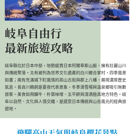
岐阜自由行
最新旅遊攻略
岐阜縣位於日本中部，地勢縱貫日本阿爾卑斯山脈，擁有壯麗山川
與傳統聚落。北有被列為世界文化遺產的白川鄉合掌村，四季風景
如畫；南有充滿城下町風情的高山古街與郡上八幡，展現濃厚歷史
氣息。長良川鵜飼是夏夜代表景象，冬季滑雪場與溫泉鄉吸引無數
旅客。美食如飛驒牛、朴葉味噌、五平餅與清酒極具地方特色。岐
阜以自然、文化與人情交織，是感受日本傳統與山岳風光的經典旅
遊地。
飛驒高山天氣與岐阜櫻花景點