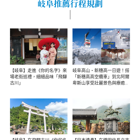
岐阜推薦行程規劃
【岐阜】走進《你的名字》來
岐阜高山・新穗高一日遊！搭
場老街巡禮，細細品味「飛驒
「新穗高高空纜車」到北阿爾
古川」
卑斯山享受壯麗景色與療癒溫
泉
【岐阜】在飛驒古川《你的名
【日本遺產】在織田信長立志