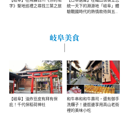
字》聖地巡禮之尋找三葉之旅
統一天下的淵源地「岐阜」體
驗戰國時代的熱情款待與五感
饗宴！
岐阜美食
【岐阜】油炸豆皮有拜有保
和牛串和和牛壽司，還有御手
庇！千代保稻荷神社
洗糰子！邊逛邊享用高山老街
裡的美味小吃