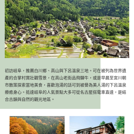
初訪岐阜，推薦白川鄉、高山與下呂溫泉三地。可在被列為世界遺
產的合掌村賞壯觀雪景，在高山老街品飛驒牛，或是早晨至宮川朝
市散策探索當地美食，喜歡泡湯的話可到被譽為美人湯的下呂溫泉
療癒身心。抵達岐阜的人氣景點大多可從名古屋搭電車直達，是結
合古韻與自然的觀光地區。