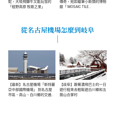
駝，大啖飛驒牛又能玩雪的
傳奇，宛如蠟筆小新頭的博物
「蛭野高原 牧歌之里」
館「 MOSAIC TILE
MUSEUM」
從名古屋機場怎麼到岐阜
【最新】名古屋機場「新特麗
【歧阜】跟著濃飛巴士的一日
亞中部國際機場」 到名古屋
遊行程來去輕鬆遊白川鄉和五
市區、高山、白川鄉的交通方
箇山合掌村
式懶人包