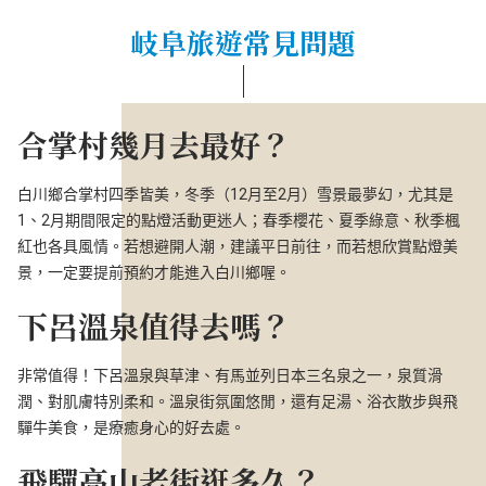
岐阜旅遊常見問題
合掌村幾月去最好？
白川鄉合掌村四季皆美，冬季（12月至2月）雪景最夢幻，尤其是
1、2月期間限定的點燈活動更迷人；春季櫻花、夏季綠意、秋季楓
紅也各具風情。若想避開人潮，建議平日前往，而若想欣賞點燈美
景，一定要提前預約才能進入白川鄉喔。
下呂溫泉值得去嗎？
非常值得！下呂溫泉與草津、有馬並列日本三名泉之一，泉質滑
潤、對肌膚特別柔和。溫泉街氛圍悠閒，還有足湯、浴衣散步與飛
驒牛美食，是療癒身心的好去處。
飛驒高山老街逛多久？