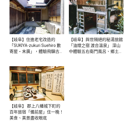
【岐阜】住進老宅改造的
【岐阜】與世隔絕的秘湯旅館
「SUKIYA-zukuri Suehiro 數
「油燈之宿 渡合溫泉」 深山
寄屋・末廣」，體驗飛驒古川
中體驗五右衛門風呂、鄉土美
的日常時光
食
【岐阜】 郡上八幡城下町的
百年旅宿「備前屋」住一晚！
美食、美景盡收眼底