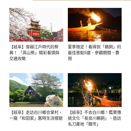
【岐阜】穿越江戶時代的祭
夏季限定！看得到「鵜飼」的
典！ 「高山祭」精彩看頭與
最佳景點5選、參觀期間、費
交通攻略
用
【岐阜】走訪白川鄉合掌村，
【岐阜】不去白川鄉！鑑賞傳
一窺「和田家」舊時生活樣貌
統文化「長良川鵜飼」，造訪
名刀產地「關市」