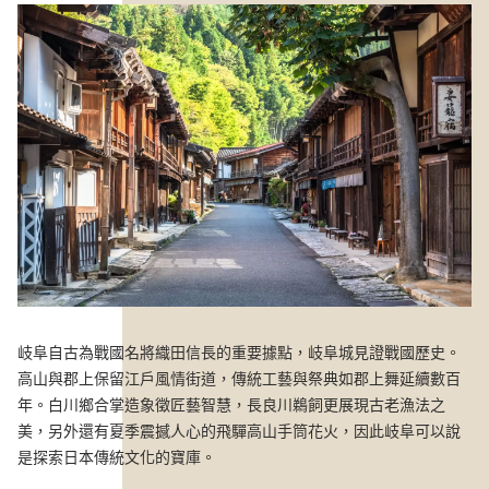
岐阜自古為戰國名將織田信長的重要據點，岐阜城見證戰國歷史。
高山與郡上保留江戶風情街道，傳統工藝與祭典如郡上舞延續數百
年。白川鄉合掌造象徵匠藝智慧，長良川鵜飼更展現古老漁法之
美，另外還有夏季震撼人心的飛驒高山手筒花火，因此岐阜可以說
是探索日本傳統文化的寶庫。