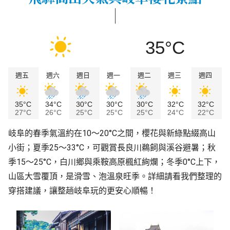
35°C
週五
週六
週日
週一
週二
週三
週四
35°C
34°C
30°C
30°C
30°C
32°C
32°C
27°C
26°C
25°C
25°C
25°C
24°C
22°C
岐阜的春季氣溫約在10～20°C之間，櫻花與新綠點綴高山
小街；夏季25～33°C，可觀賞長良川鵜飼與溪谷避暑；秋
季15～25°C，白川鄉與乘鞍高原楓紅絢爛；冬季0°C上下，
山區大雪覆頂，是滑雪、泡溫泉旺季。詳細請看我們整理的
穿搭建議，讓整趟岐阜玩的更安心順暢！