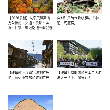
【2026最新】岐阜飛驒高山
穿越江戶時代險峻驛站「中山
完全指南：交通、景點、美
道・馬籠宿」
食、住宿、聖地巡禮一看就懂
【岐阜郡上八幡】城下町散
【岐阜】悠閒漫步日本三大名
步！感受小京都的悠閒時光
湯之一「下呂溫泉」！