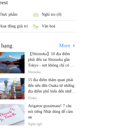
rest
Thực phẩm
Nghỉ trọ (ở)
Hoạt động giải trí
Văn hoá
 hạng
More
【Shizuoka】10 địa điểm
phải đến tại Shizuoka gần
Tokyo - nơi không chỉ có núi
Phú Sĩ và trà!
Shizuoka
15 địa điểm thăm quan phải
đến nếu đến Osaka từ những
địa điểm phổ biến đến những
địa điểm ít được biết đến
Osaka
Arigatou gozaimasu! 7 câu
nói tiếng Nhật dùng để cảm
ơn
Ngôn ngữ