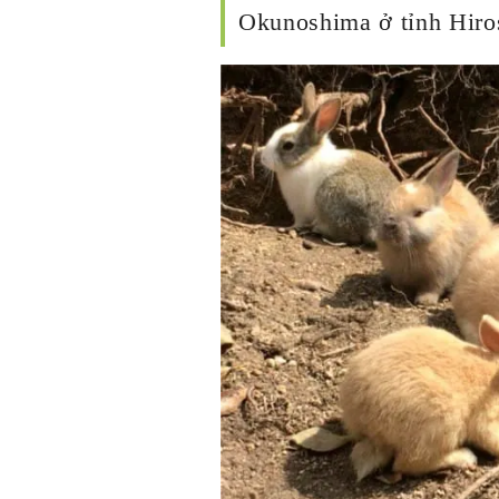
Okunoshima ở tỉnh Hiros