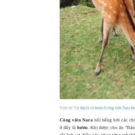
Trích từ "
Có thật là có hươu ở công viên Nara k
Công viên Nara
nổi tiếng bởi các ch
ở đây là
hươu
. Khi được cho ăn "Bá
rất lịch sự, điều này cũng từng trở th