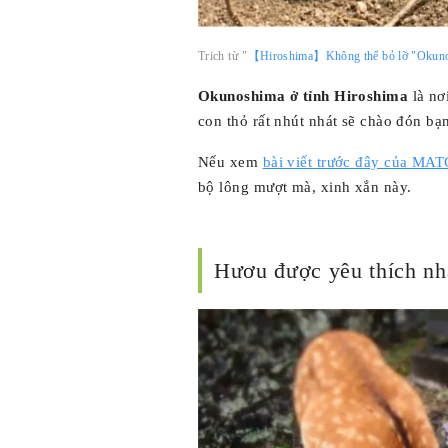
Trich từ "
【Hiroshima】Không thể bỏ lỡ "Okunosh
Okunoshima ở tỉnh Hiroshima
là nơ
con thỏ rất nhút nhát sẽ chào đón bạ
Nếu xem
bài viết trước đây của M
bộ lông mượt mà, xinh xắn này.
Hươu được yêu thích nhấ