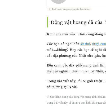
Dịch vụ này bao gồm quảng cáo được tài trợ.
Động vật hoang dã của N
Khi nghe đến việc "chơi cùng động vậ
Các bạn có nghĩ đến
sở thú
,
thuỷ cu
mồi,...không? Hay các bạn sẽ nghĩ đ
các địa phương của Nhật như gấu, lợn
Bên cạnh các dãy phố mang tính lịch 
thể trải nghiệm thiên nhiên tại Nhật,
Trong bài viết này, tôi sẽ giới thiệu 
dễ thương tại Nhật.
※ Các hành động của động vật mang tính bán ho
trong bài viết này ví dụ như con khỉ, khi quan s