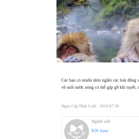
Các bạn có muốn nhìn ngắm các loài động vật
về suối nước nóng có thể gặp gỡ khỉ tuyết, 
Ngày Cập Nhật Cuối :
2018.07.30
Người viết
KN June