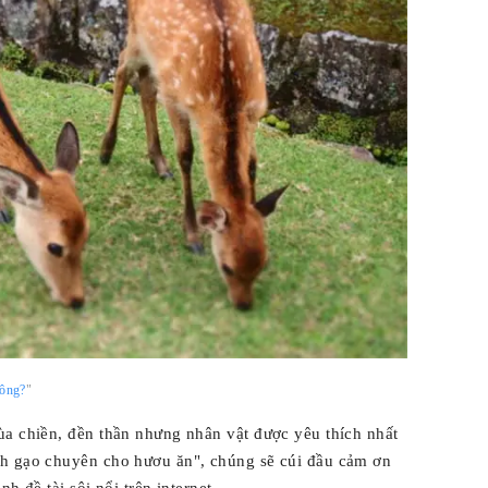
hông?
"
ùa chiền, đền thần nhưng nhân vật được yêu thích nhất
nh gạo chuyên cho hươu ăn", chúng sẽ cúi đầu cảm ơn
ành đề tài sôi nổi trên internet.