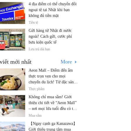
4 địa điểm có thể chuyển đổi
ngoại tệ tại Nhật khi bạn
không đủ tiền mặt
Tiền tệ
Gửi hàng từ Nhật đi nước
ngoài! Cách gửi, cước phí
bưu kiện quốc tế
Lưu trú dài hạn
viết mới nhất
More
Aeon Mall – Điểm đến ẩm
thực trọn vẹn cho mọi
chuyến du lịch! Từ đặc sản
địa phương đến nhà hàng nổi
Thực phẩm
tiếng
Không chỉ mua sắm! Giới
thiệu chi tiết về “Aeon Mall”
– nơi mọi lứa tuổi đều có thể
vui chơi! Các hoạt động mới
Mua sắm
nhất và các điểm đến dành
【Ngay cạnh ga Kanazawa】
cho gia đình.
Giới thiệu trung tâm mua