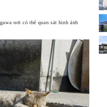
gawa nơi có thể quan sát hình ảnh