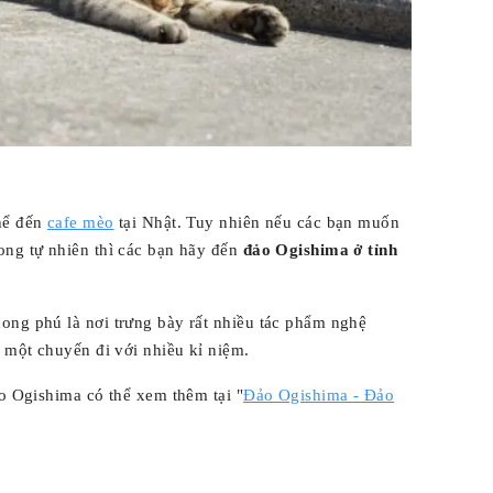
"
thể đến
cafe mèo
tại Nhật. Tuy nhiên nếu các bạn muốn
ong tự nhiên thì các bạn hãy đến
đảo Ogishima ở tỉnh
ong phú là nơi trưng bày rất nhiều tác phẩm nghệ
ó một chuyến đi với nhiều kỉ niệm.
ảo Ogishima có thể xem thêm tại "
Đảo Ogishima - Đảo