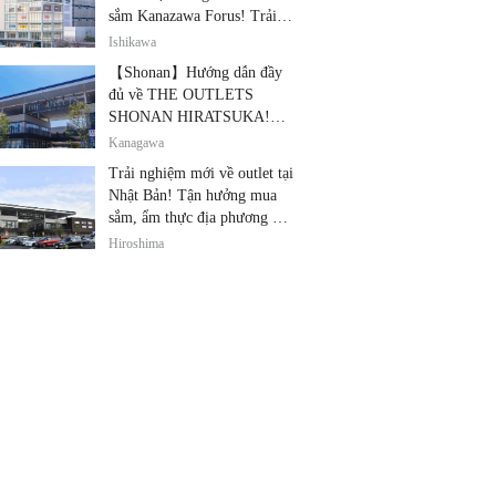
sắm Kanazawa Forus! Trải
nghiệm cùng lúc các thương
Ishikawa
hiệu nổi tiếng, quà lưu niệm
【Shonan】Hướng dẫn đầy
và ẩm thực địa phương
đủ về THE OUTLETS
SHONAN HIRATSUKA!
Thỏa sức tận hưởng mua
Kanagawa
sắm, thiết bị điện tử giảm giá
Trải nghiệm mới về outlet tại
và ẩm thực địa phương tại
Nhật Bản! Tận hưởng mua
cùng một địa điểm!
sắm, ẩm thực địa phương và
giải trí tại THE OUTLETS!
Hiroshima