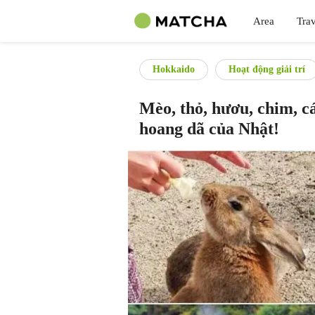
Area
Trav
Hokkaido
Hoạt động giải trí
Mèo, thỏ, hươu, chim, c
hoang dã của Nhật!