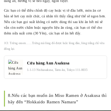
đang ăn, hương vị sẽ béo ngậy, ngon tuyệt.
Các bạn có thể điều chỉnh độ cay hoặc vị tê đầu lưỡi, món ăn cơ
bản sẽ hơi cay một chút, cá nhân tôi thấy rằng như thế sẽ ngon hơn.
Nếu các bạn gọi suất không có nước dùng thì sau khi ăn hết mì sẽ
vẫn còn nước chấm hoặc nguyên liệu ăn cùng, các bạn có thể cho
thêm nửa suất cơm (30 Yên), các bạn sẽ ăn hết đấy.
※3: Trứng onsen……Trứng mà lòng đỏ được luộc lòng đào, lòng trắng chỉ vừa
đông lại.
Cửa hàng Aun Asakusa
1-1-13 Nishiasakusa, Taito-ku, Tokyo 111-0035
8.Nếu các bạn muốn ăn Miso Ramen ở Asakusa thì
hãy đến “Hokkaido Ramen Namara”