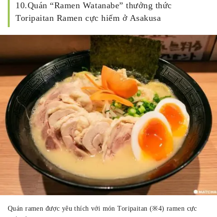
10.Quán “Ramen Watanabe” thưởng thức
Toripaitan Ramen cực hiếm ở Asakusa
Quán ramen được yêu thích với món Toripaitan (※4) ramen cực