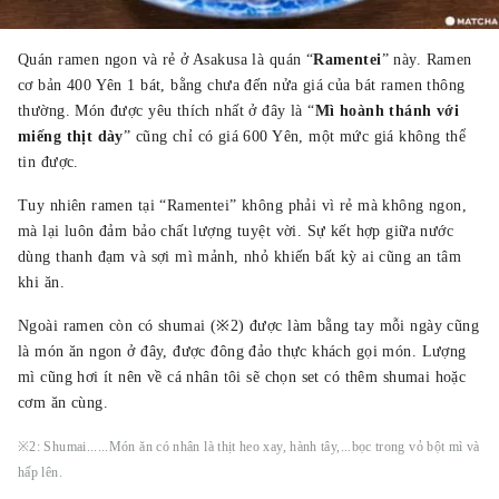
Quán ramen ngon và rẻ ở Asakusa là quán “
Ramentei
” này. Ramen
cơ bản 400 Yên 1 bát, bằng chưa đến nửa giá của bát ramen thông
thường. Món được yêu thích nhất ở đây là “
Mì hoành thánh với
miếng thịt dày
” cũng chỉ có giá 600 Yên, một mức giá không thể
tin được.
Tuy nhiên ramen tại “Ramentei” không phải vì rẻ mà không ngon,
mà lại luôn đảm bảo chất lượng tuyệt vời. Sự kết hợp giữa nước
dùng thanh đạm và sợi mì mảnh, nhỏ khiến bất kỳ ai cũng an tâm
khi ăn.
Ngoài ramen còn có shumai (※2) được làm bằng tay mỗi ngày cũng
là món ăn ngon ở đây, được đông đảo thực khách gọi món. Lượng
mì cũng hơi ít nên về cá nhân tôi sẽ chọn set có thêm shumai hoặc
cơm ăn cùng.
※2: Shumai......Món ăn có nhân là thịt heo xay, hành tây,...bọc trong vỏ bột mì và
hấp lên.