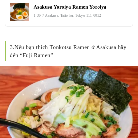
Asakusa Yoroiya Ramen Yoroiya
1-36-7 Asakusa, Taito-ku, Tokyo 111-0032
3.Nếu bạn thích Tonkotsu Ramen ở Asakusa hãy
đến “Fuji Ramen”