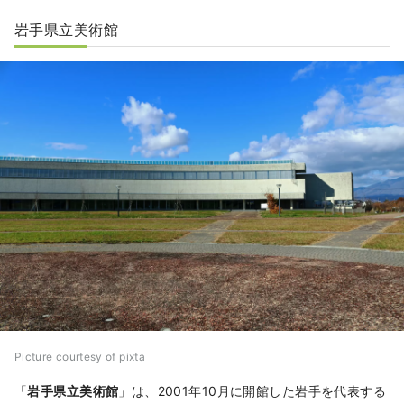
います。この神社は、朱塗りの鮮やかな本殿と精
岩手県立美術館
巧な彫刻が施された装飾が特徴で、新年の初詣や
「盛岡秋祭り」の際には、多くの地元の人々が参
拝に訪れます。盛岡市の信仰の中心であり、伝統
的な日本建築の美しさを堪能できるとともに、地
域文化と信仰を体感できる重要な場所です。
Picture courtesy of pixta
「
岩手県立美術館
」は、2001年10月に開館した岩手を代表する