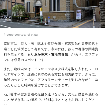
Picture courtesy of pixta
盛岡市は、詩人・石川啄木や童話作家・宮沢賢治が青春時代を
過ごした場所として有名です。市内には、彼らの著作や関連資
料を展示する「
もりおか啄木・賢治青春館
」があり、文学ファ
ンには必見のスポットです。
また、建物自体はドイツのロマネスク様式を取り入れたレトロ
なデザインで、建築に興味のある方にも魅力的です。さらに、
施設内のカフェでは、アフタヌーンティーを楽しみながら、ゆ
ったりとした時間を過ごすことができます。
石川啄木や宮沢賢治の足跡を辿りながら、文化と歴史を感じる
ことができるこの場所で、特別なひとときをお過ごしくださ
い。