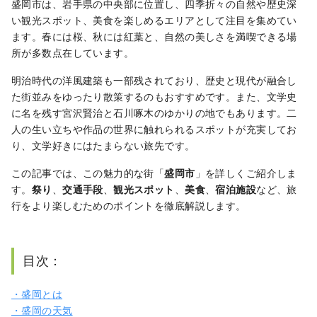
盛岡市は、岩手県の中央部に位置し、四季折々の自然や歴史深
い観光スポット、美食を楽しめるエリアとして注目を集めてい
ます。春には桜、秋には紅葉と、自然の美しさを満喫できる場
所が多数点在しています。
明治時代の洋風建築も一部残されており、歴史と現代が融合し
た街並みをゆったり散策するのもおすすめです。また、文学史
に名を残す宮沢賢治と石川啄木のゆかりの地でもあります。二
人の生い立ちや作品の世界に触れられるスポットが充実してお
り、文学好きにはたまらない旅先です。
この記事では、この魅力的な街「
盛岡市
」を詳しくご紹介しま
す。
祭り
、
交通手段
、
観光スポット
、
美食
、
宿泊施設
など、旅
行をより楽しむためのポイントを徹底解説します。
目次：
・盛岡とは
・盛岡の天気