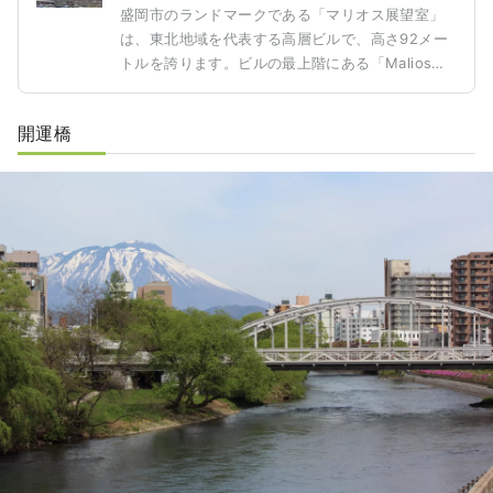
盛岡市のランドマークである「マリオス展望室」
は、東北地域を代表する高層ビルで、高さ92メー
トルを誇ります。ビルの最上階にある「Malios展
望台」は、「盛岡駅西口」から徒歩約3分とアクセ
スも抜群で、観光客にとって気軽に訪れることが
開運橋
できるスポットです。この展望台は入場無料で、
盛岡市全体を見渡せる絶好の眺望を楽しむことが
できます。天気が良い日には、町を流れる北上川
や雫石川、そして遠くにそびえる岩手山まで一望
することができ、自然と街並みが織りなす素晴ら
しい景色が広がります。