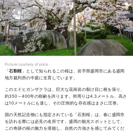
Picture courtesy of pixta
「
石割桜
」として知られるこの桜は、岩手県盛岡市にある盛岡
地方裁判所の中庭に生育しています。
このエドヒガンザクラは、巨大な花崗岩の裂け目に根を張り、
約350～400年の樹齢を誇ります。幹周りは4.3メートル、高さ
は10メートルにも達し、その圧倒的な存在感はまさに圧巻。
国の天然記念物にも指定されている「石割桜」は、春に盛岡市
を訪れる際には必見の名所です。盛岡の観光スポットとして、
この奇跡の桜の魅力を堪能し、自然の力強さを感じてみてくだ