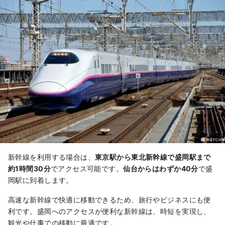
新幹線を利用する場合は、
東京駅から東北新幹線で盛岡駅まで
約1時間30分
でアクセス可能です。
仙台からはわずか40分
で盛
岡駅に到着します。
高速な新幹線で快適に移動できるため、旅行やビジネスにも便
利です。盛岡へのアクセスが便利な新幹線は、時短を実現し、
観光や仕事での移動に最適です。