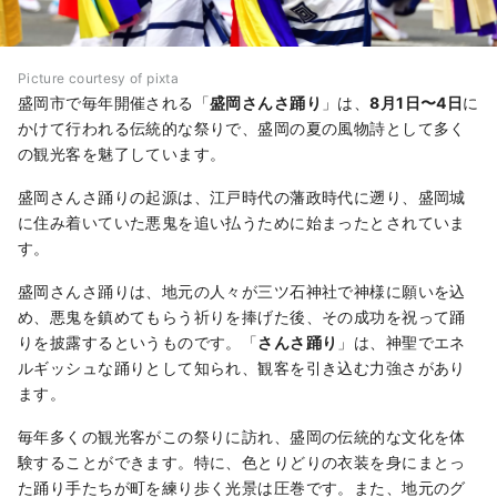
Picture courtesy of pixta
盛岡市で毎年開催される「
盛岡さんさ踊り
」は、
8月1日〜4日
に
かけて行われる伝統的な祭りで、盛岡の夏の風物詩として多く
の観光客を魅了しています。
盛岡さんさ踊りの起源は、江戸時代の藩政時代に遡り、盛岡城
に住み着いていた悪鬼を追い払うために始まったとされていま
す。
盛岡さんさ踊りは、地元の人々が三ツ石神社で神様に願いを込
め、悪鬼を鎮めてもらう祈りを捧げた後、その成功を祝って踊
りを披露するというものです。「
さんさ踊り
」は、神聖でエネ
ルギッシュな踊りとして知られ、観客を引き込む力強さがあり
ます。
毎年多くの観光客がこの祭りに訪れ、盛岡の伝統的な文化を体
験することができます。特に、色とりどりの衣装を身にまとっ
た踊り手たちが町を練り歩く光景は圧巻です。また、地元のグ