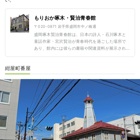
もりおか啄木・賢治青春館
〒020-0871 岩手県盛岡市中ノ橋通
盛岡啄木賢治青春館は、日本の詩人・石川啄木と
童話作家・宮沢賢治が青春時代を過ごした場所で
あり、館内には彼らの書籍や関連資料が展示され
ています。盛岡での生活と創作の軌跡を垣間見る
ことができる貴重な施設です。建物自体はドイツ
紺屋町番屋
のロマネスク様式が取り入れられており、クラシ
ックな雰囲気が漂っています。石川啄木や宮沢賢
治の作品に興味がある方や、レトロな建築を愛す
る方には必見のスポットです。また、館内にはカ
フェも併設されており、喉が渇いたりお腹が空い
た際には、ゆったりとしたティータイムを楽しむ
ことができます。