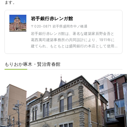
ます。
岩手銀行赤レンガ館
〒020-0871 岩手県盛岡市中ノ橋通
岩手銀行赤レンガ館は、著名な建築家辰野金吾と
葛西萬司建築事務所の共同設計により、1911年に
建てられ、もともとは盛岡銀行の本店として使用
されていました。赤レンガに白い花崗岩が組み合
わされ、クラシックな雰囲気が漂い、まるで過去
もりおか啄木・賢治青春館
にタイムスリップしたかのような感覚を味わえま
す。 館内には、当時の盛岡銀行の会議室やカウン
ターなどが丁寧に再現されており、訪れる人々が
盛岡銀行の歴史や金融文化を深く学ぶことができ
る貴重な場所となっています。岩手銀行赤レンガ
館は、盛岡の歴史と文化を建築を通じて体感でき
るスポットです。