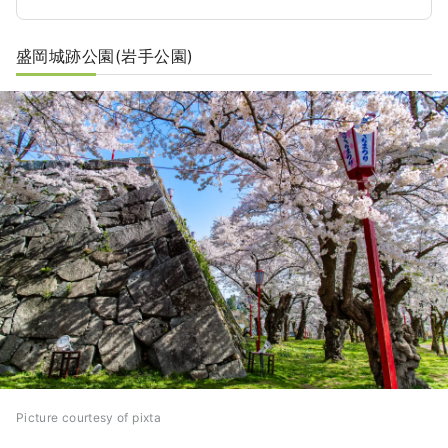
ことから、盛岡の重要なランドマークとなってい
ます。 また、この橋には「二度泣き橋」という別
盛岡城跡公園(岩手公園)
名もあります。この名の由来は、盛岡へ転勤して
きた人が「遠い地に来た寂しさ」で涙を流しなが
ら橋を渡る一方で、ここでの生活を通じて盛岡の
人々の温かさに触れ、離れる時には「去りたくな
い」という思いで再び涙を流しながらこの橋を渡
ることから来ています。
Picture courtesy of pixta