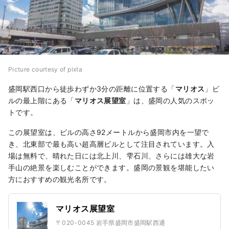
Picture courtesy of pixta
盛岡駅西口から徒歩わずか3分の距離に位置する「
マリオス
」ビ
ルの最上階にある「
マリオス展望室
」は、盛岡の人気のスポッ
トです。
この展望室は、ビルの高さ92メートルから盛岡市内を一望で
き、北東部で最も高い超高層ビルとして注目されています。入
場は無料で、晴れた日には北上川、雫石川、さらには雄大な岩
手山の絶景を楽しむことができます。盛岡の景観を堪能したい
方におすすめの観光名所です。
マリオス展望室
〒020-0045 岩手県盛岡市盛岡駅西通