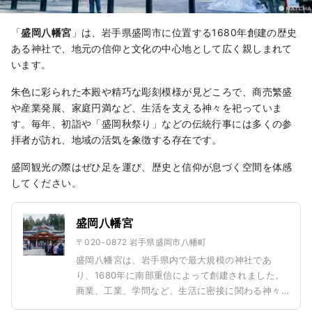
「
盛岡八幡宮
」は、岩手県盛岡市に位置する1680年創建の歴史
ある神社で、地元の信仰と文化の中心地として広く親しまれて
います。
朱色に彩られた本殿や精巧な彫刻模様が見どころで、商売繁盛
や産業発展、家庭円満など、生活を支える神々を祀っていま
す。毎年、初詣や「盛岡秋祭り」などの伝統行事には多くの参
拝者が訪れ、地域の活気を象徴する存在です。
盛岡観光の際はぜひ足を運び、歴史と信仰が息づく空間を体感
してください。
盛岡八幡宮
〒020-0872 岩手県盛岡市八幡町
盛岡八幡宮は、岩手県内で最大規模の神社であ
り、1680年に南部重信によって創建されました。
商業、工業、学問など、生活に密接に関わる神々
を祀っており、人々の日常生活と深く結びついて