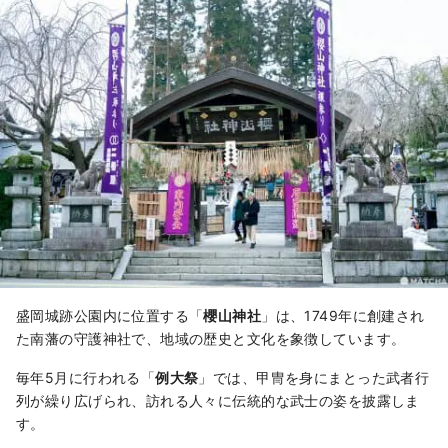
気を感じさせます。春には桜、秋には紅葉が見事
に彩られ、毎年多くの観光客がこの季節の風景を
楽しむために訪れています。
盛岡城跡公園内に位置する「
櫻山神社
」は、1749年に創建され
た南藩の守護神社で、地域の歴史と文化を象徴しています。
毎年5月に行われる「
例大祭
」では、甲冑を身にまとった武者行
列が繰り広げられ、訪れる人々に伝統的な武士の姿を披露しま
す。