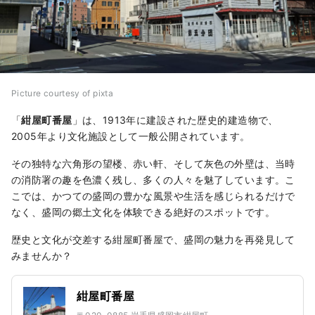
Picture courtesy of pixta
「
紺屋町番屋
」は、1913年に建設された歴史的建造物で、
2005年より文化施設として一般公開されています。
その独特な六角形の望楼、赤い軒、そして灰色の外壁は、当時
の消防署の趣を色濃く残し、多くの人々を魅了しています。こ
こでは、かつての盛岡の豊かな風景や生活を感じられるだけで
なく、盛岡の郷土文化を体験できる絶好のスポットです。
歴史と文化が交差する紺屋町番屋で、盛岡の魅力を再発見して
みませんか？
紺屋町番屋