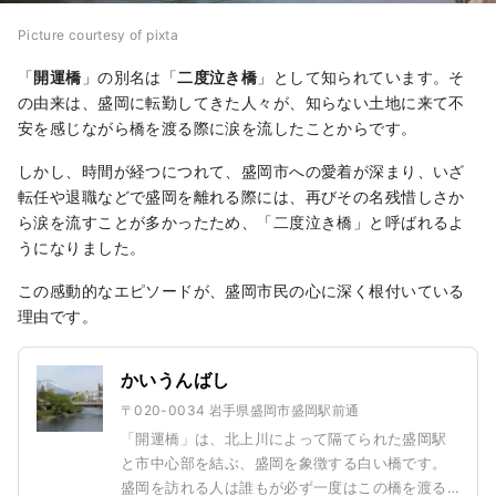
Picture courtesy of pixta
「
開運橋
」の別名は「
二度泣き橋
」として知られています。そ
の由来は、盛岡に転勤してきた人々が、知らない土地に来て不
安を感じながら橋を渡る際に涙を流したことからです。
しかし、時間が経つにつれて、盛岡市への愛着が深まり、いざ
転任や退職などで盛岡を離れる際には、再びその名残惜しさか
ら涙を流すことが多かったため、「二度泣き橋」と呼ばれるよ
うになりました。
この感動的なエピソードが、盛岡市民の心に深く根付いている
理由です。
かいうんばし
〒020-0034 岩手県盛岡市盛岡駅前通
「開運橋」は、北上川によって隔てられた盛岡駅
と市中心部を結ぶ、盛岡を象徴する白い橋です。
盛岡を訪れる人は誰もが必ず一度はこの橋を渡る