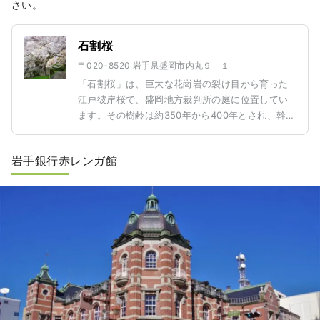
さい。
石割桜
〒020-8520 岩手県盛岡市内丸９－１
「石割桜」は、巨大な花崗岩の裂け目から育った
江戸彼岸桜で、盛岡地方裁判所の庭に位置してい
ます。その樹齢は約350年から400年とされ、幹周
りは4.3メートル、高さは10メートルに達する壮大
な姿が印象的です。 石割桜は「日本国の天然記念
岩手銀行赤レンガ館
物」に指定されており、盛岡市を象徴する自然の
奇跡です。春に盛岡を訪れる際には、ぜひこの生
命力あふれる奇跡の桜を見逃さないでください。
固い岩の中から美しい花を咲かせる姿に心を打た
れることでしょう。