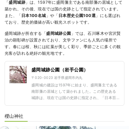
「
盛岡城跡
」は、1597年に盛岡藩主である南部藩の居城として
築かれ、その後、現在では国の史跡として指定されています。
また、「
日本100名城
」や「
日本歴史公園100選
」にも選ばれ
ており、歴史的価値が高い観光スポットです。
盛岡城跡が所在する「
盛岡城跡公園
」では、石川啄木や宮沢賢
治の顕彰碑が設置されており、文学ファンにも人気の場所で
す。春には桜、秋には紅葉が美しく彩り、季節ごとに多くの観
光客が訪れる絶好の観光地です。
盛岡城跡公園（岩手公園）
〒020-0023 岩手県盛岡市内丸
盛岡城の建設は1597年に始まり、盛岡藩主である
南部藩の居城として築かれました。この歴史ある
城跡は、現在では国の史跡に指定され、「日本百
名城」や「日本の歴史公園百選」にも選ばれるな
ど、貴重な歴史文化遺産となっています。 盛岡城
櫻山神社
跡公園内には、詩人・石川啄木や作家・宮沢賢治
を讃える記念碑が建てられており、文学的な雰囲