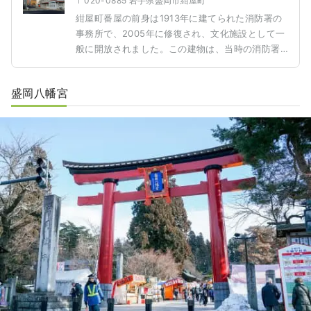
〒020-0885 岩手県盛岡市紺屋町
紺屋町番屋の前身は1913年に建てられた消防署の
事務所で、2005年に修復され、文化施設として一
般に開放されました。この建物は、当時の消防署
の姿を保っており、六角形の望楼や赤い軒、灰色
の外壁が当時の特色を再現しています。紺屋町番
盛岡八幡宮
屋では、盛岡の歴史と文化に触れる絶好の機会が
提供されています。館内では様々な文化イベント
が開催され、地元の工芸品の展示も楽しむことが
でき、盛岡の伝統文化を体験するのに理想的な場
所です。盛岡の歴史的な繁栄の景観に興味がある
方や、工芸の美しさを間近で感じたい方にはおす
すめのスポットです。