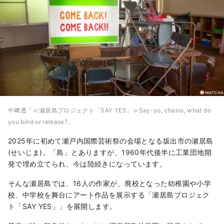
中﨑透「≪瀬居島プロジェクト「SAY YES」≫Say-yo, chains, what do
you bind or release?」
2025年に初めて瀬戸内国際芸術祭の会場となる坂出市の瀬居島
(せいじま)。「島」とありますが、1960年代後半に工業団地開
発で埋め立てられ、今は陸続きになっています。
そんな瀬居島では、16人の作家が、廃校となった幼稚園や小学
校、中学校を舞台にアート作品を展示する「瀬居島プロジェク
ト「SAY YES」」を展開します。