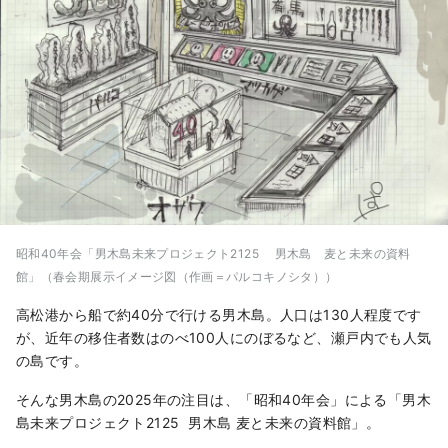
昭和40年会「男木島未来プロジェクト2125 男木島 麦と未来の資料
館」（春会期展示イメージ図（作画＝パルコキノシタ））
高松港から船で約40分で行ける男木島。人口は130人程度です
が、近年の移住者数はのべ100人にのぼるなど、瀬戸内でも人気
の島です。
そんな男木島の2025年の注目は、「昭和40年会」による「男木
島未来プロジェクト2125 男木島 麦と未来の資料館」。