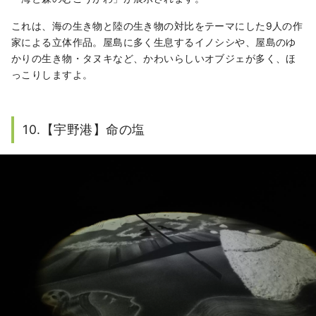
これは、海の生き物と陸の生き物の対比をテーマにした9人の作
家による立体作品。屋島に多く生息するイノシシや、屋島のゆ
かりの生き物・タヌキなど、かわいらしいオブジェが多く、ほ
っこりしますよ。
10.【宇野港】命の塩