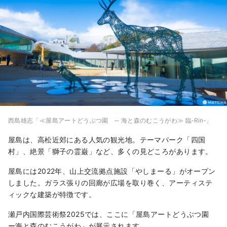
西島雄志「≪屋島アートどうぶつ園 ─ 海と森のむこうがわ≫ 臨‐Rin‐」
屋島は、高松近郊にある人気の観光地。テーマパーク「四国
村」、絶景「獅子の霊巌」など、多くの見どころがあります。
屋島には2022年、山上交流拠点施設「やしまーる」がオープン
しました。ガラス張りの回廊が広場を取り巻く、アーティステ
ィックな建築が特徴です。
瀬戸内国際芸術祭2025では、ここに「屋島アートどうぶつ園
ー海と森のむこうがわ」が展示されます。