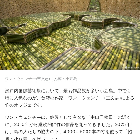
ワン・ウェンチ―(王文志) 抱擁・小豆島
瀬戸内国際芸術祭において、最も作品数が多い小豆島。中でも
特に人気なのが、台湾の作家・ワン・ウェンチ―(王文志)による
竹のオブジェです。
ワン・ウェンチ―は、絶景として有名な「中山千枚田」の近く
に、2010年から継続的に竹の作品を創ってきました。2025年
は、島の人たちの協力の下、4000～5000本の竹を使って「抱
擁・小豆島」を展示します。