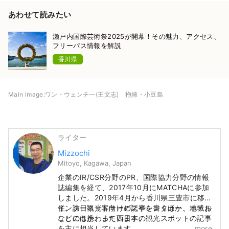
あわせて読みたい
瀬戸内国際芸術祭2025が開幕！その魅力、アクセス、
フリーパス情報を解説
香川県
Main image:ワン・ウェンチ―(王文志) 抱擁・小豆島
ライター
Mizzochi
Mitoyo, Kagawa, Japan
企業のIR/CSR分野のPR、国際協力分野の情報
誌編集を経て、2017年10月にMATCHAに参加
しました。2019年4月から香川県三豊市に移
住。訪日観光客向けの記事を書くほか、地域お
インターネットサービスやレンタカー、ホテル
こしにも携わっています。
などのほか、また西日本の観光スポットの記事
を主に担当しています。
more