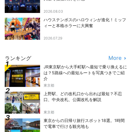
2026.08.03
ハウステンボスのハロウィンが進化！ミッフ
ィーと本格ホラーに大興奮
2026.07.29
More
ランキング
JR東京駅から大手町駅へ最短で乗り換えるに
は？5路線への最短ルートを写真つきでご紹
介
東京都
上野駅、どの改札口から出れば最短？不忍
口、中央改札、公園改札を解説
東京都
東京からの日帰り旅行スポット18選。1時間
で電車で行ける観光地も