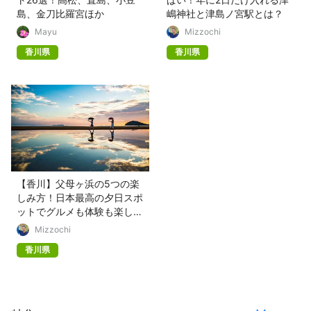
島、金刀比羅宮ほか
嶋神社と津島ノ宮駅とは？
Mayu
Mizzochi
香川県
香川県
【香川】父母ヶ浜の5つの楽
しみ方！日本最高の夕日スポ
ットでグルメも体験も楽しも
う
Mizzochi
香川県