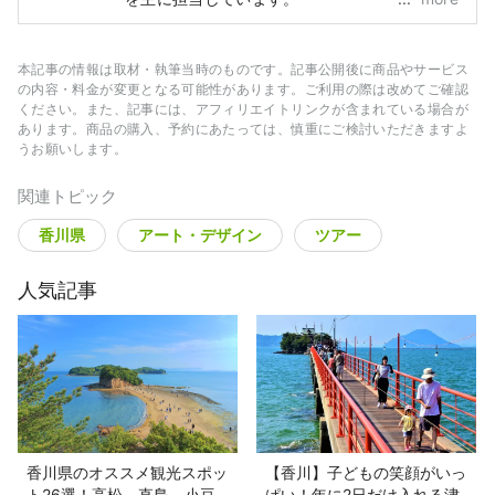
本記事の情報は取材・執筆当時のものです。記事公開後に商品やサービス
の内容・料金が変更となる可能性があります。ご利用の際は改めてご確認
ください。また、記事には、アフィリエイトリンクが含まれている場合が
あります。商品の購入、予約にあたっては、慎重にご検討いただきますよ
うお願いします。
関連トピック
香川県
アート・デザイン
ツアー
人気記事
香川県のオススメ観光スポッ
【香川】子どもの笑顔がいっ
ト26選！高松、直島、小豆
ぱい！年に2日だけ入れる津