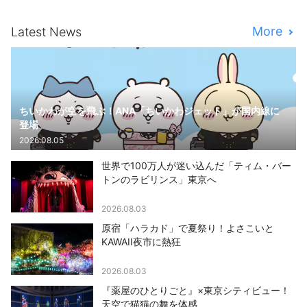
More
Latest News
ちいかわが空を飛ぶ！ANA「ちいかわジェット」が国内線に
登場
2026.08.05
世界で100万人が迷い込んだ「ティム・バー
トンのラビリンス」東京へ
2026.08.03
原宿「ハラカド」で夏祭り！よさこいと
KAWAII夜市に熱狂
2026.08.03
『薬屋のひとりごと』×東京シティビュー！
天空で猫猫の舞を体感