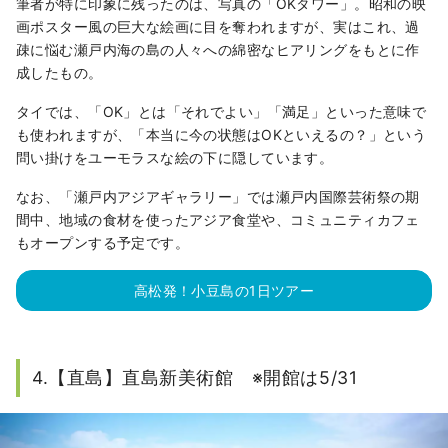
筆者が特に印象に残ったのは、写真の「OKタワー」。昭和の映
画ポスター風の巨大な絵画に目を奪われますが、実はこれ、過
疎に悩む瀬戸内海の島の人々への綿密なヒアリングをもとに作
成したもの。
タイでは、「OK」とは「それでよい」「満足」といった意味で
も使われますが、「本当に今の状態はOKといえるの？」という
問い掛けをユーモラスな絵の下に隠しています。
なお、「瀬戸内アジアギャラリー」では瀬戸内国際芸術祭の期
間中、地域の食材を使ったアジア食堂や、コミュニティカフェ
もオープンする予定です。
高松発！小豆島の1日ツアー
4.【直島】直島新美術館 ※開館は5/31