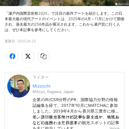
「瀬戸内国際芸術祭2025」で注目の新作アートを紹介します。この日
本最大級の現代アートのイベントは、2025年の4月～11月にかけて開催
され、過去最大の256作品が展示されます。これから瀬戸芸に行く人
は、ぜひ本記事を参考にしてください。
更新日 :
2025.04.23
ライター
Mizzochi
Mitoyo, Kagawa, Japan
企業のIR/CSR分野のPR、国際協力分野の情報
誌編集を経て、2017年10月にMATCHAに参加
しました。2019年4月から香川県三豊市に移
住。訪日観光客向けの記事を書くほか、地域お
インターネットサービスやレンタカー、ホテル
こしにも携わっています。
などのほか、また西日本の観光スポットの記事
を主に担当しています。
more