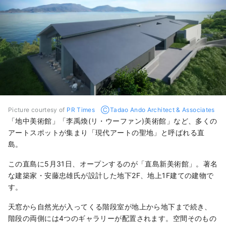
Picture courtesy of
PR Times ⒸTadao Ando Architect & Associates
「地中美術館」「李禹煥(リ・ウーファン)美術館」など、多くの
アートスポットが集まり「現代アートの聖地」と呼ばれる直
島。
この直島に5月31日、オープンするのが「直島新美術館」。著名
な建築家・安藤忠雄氏が設計した地下2F、地上1F建ての建物で
す。
天窓から自然光が入ってくる階段室が地上から地下まで続き、
階段の両側には4つのギャラリーが配置されます。空間そのもの