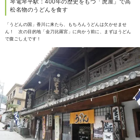
琴電琴平駅：400年の歴史をもつ「虎屋」で高
松名物のうどんを食す
「うどんの国」香川に来たら、もちろんうどんは欠かせませ
ん！ 次の目的地「金刀比羅宮」に向かう前に、まずはうどん
で腹ごしえです！