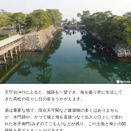
天守台(※1)に上ると、城跡を一望でき、海を拠り所に生活して
きた高松の在りし日の姿をうかがえます。
港は重要な地で、現在天守閣など建築物の多くはありません
が、水門跡や、かつて城と海を直接つなぐ出入り口として使わ
れた水手御門(みずのてごもん)などが残り、この土地と海との関
係性を見てとることができます。