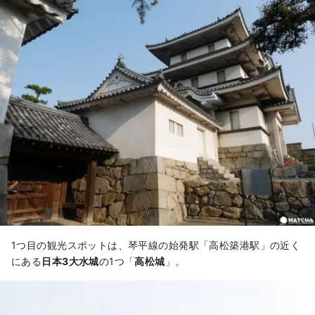
1つ目の観光スポットは、琴平線の始発駅「高松築港駅」の近く
にある
日本3大水城
の1つ「
高松城
」。