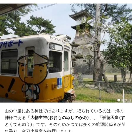
山の中腹にある神社ではありますが、祀られているのは、海の
神様である「
大物主神(おおものぬしのかみ)
」、「
崇徳天皇(す
とくてんのう)
」です。そのためかつては多くの航運関係者が船
に乗り、金刀比羅宮を参拝しました。