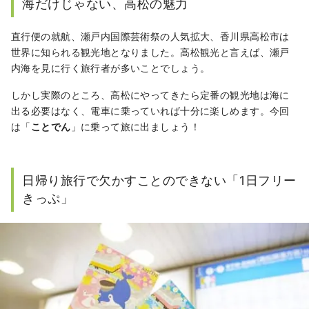
海だけじゃない、高松の魅力
ます。
直行便の就航、瀬戸内国際芸術祭の人気拡大、香川県高松市は
世界に知られる観光地となりました。高松観光と言えば、瀬戸
内海を見に行く旅行者が多いことでしょう。
しかし実際のところ、高松にやってきたら定番の観光地は海に
出る必要はなく、電車に乗っていれば十分に楽しめます。今回
は「
ことでん
」に乗って旅に出ましょう！
日帰り旅行で欠かすことのできない「1日フリー
きっぷ」