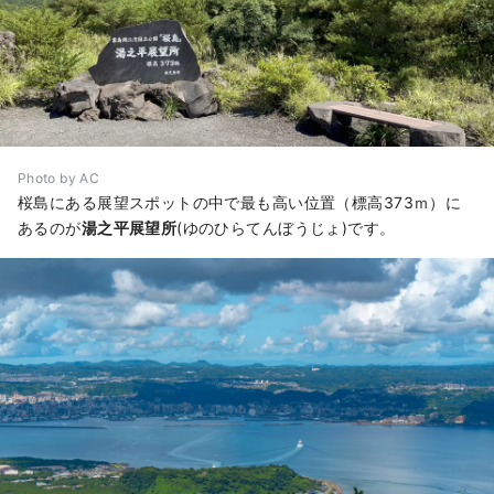
Photo by AC
桜島にある展望スポットの中で最も高い位置（標高373ｍ）に
あるのが
湯之平展望所
(ゆのひらてんぼうじょ)です。