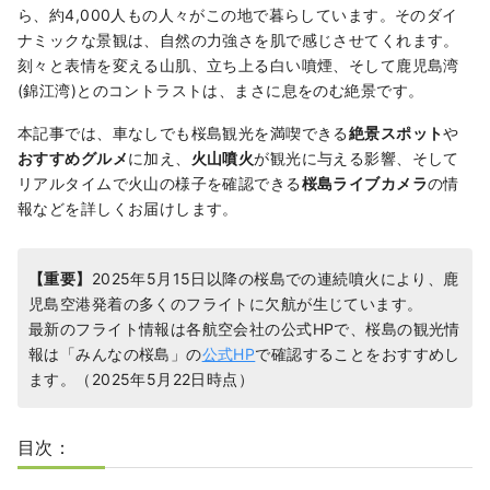
ら、約4,000人もの人々がこの地で暮らしています。そのダイ
ナミックな景観は、自然の力強さを肌で感じさせてくれます。
刻々と表情を変える山肌、立ち上る白い噴煙、そして鹿児島湾
(錦江湾)とのコントラストは、まさに息をのむ絶景です。
本記事では、車なしでも桜島観光を満喫できる
絶景スポット
や
おすすめグルメ
に加え、
火山噴火
が観光に与える影響、そして
リアルタイムで火山の様子を確認できる
桜島ライブカメラ
の情
報などを詳しくお届けします。
【重要】
2025年5月15日以降の桜島での連続噴火により、鹿
児島空港発着の多くのフライトに欠航が生じています。
最新のフライト情報は各航空会社の公式HPで、桜島の観光情
報は「みんなの桜島」の
公式HP
で確認することをおすすめし
ます。（2025年5月22日時点）
目次：