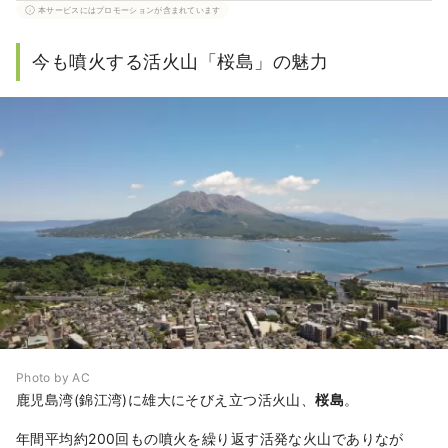
本サービスにはプロモーションが含まれています
好きなこと：散歩、コーヒー、アート、映
画、旅行
今も噴火する活火山「桜島」の魅力
好きな場所：新宿御苑、一色海岸、熊本の
阿蘇
Photo by AC
鹿児島湾(錦江湾)に雄大にそびえ立つ活火山、
桜島
。
年間平均約200回もの噴火を繰り返す活発な火山でありなが