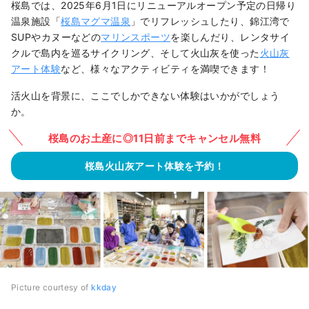
桜島では、2025年6月1日にリニューアルオープン予定の日帰り
温泉施設「
桜島マグマ温泉
」でリフレッシュしたり、錦江湾で
SUPやカヌーなどの
マリンスポーツ
を楽しんだり、レンタサイ
クルで島内を巡るサイクリング、そして火山灰を使った
火山灰
アート体験
など、様々なアクティビティを満喫できます！
活火山を背景に、ここでしかできない体験はいかがでしょう
か。
桜島のお土産に◎11日前までキャンセル無料
桜島火山灰アート体験を予約！
Picture courtesy of
kkday