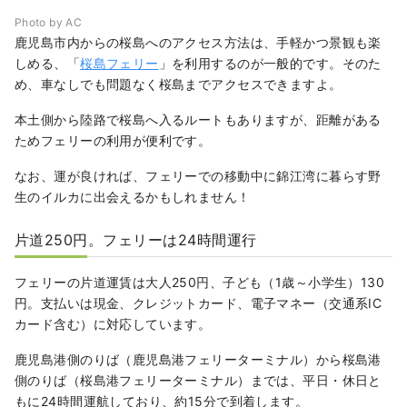
Photo by AC
鹿児島市内からの桜島へのアクセス方法は、手軽かつ景観も楽
しめる、「
桜島フェリー
」を利用するのが一般的です。そのた
め、車なしでも問題なく桜島までアクセスできますよ。
本土側から陸路で桜島へ入るルートもありますが、距離がある
ためフェリーの利用が便利です。
なお、運が良ければ、フェリーでの移動中に錦江湾に暮らす野
生のイルカに出会えるかもしれません！
片道250円。フェリーは24時間運行
フェリーの片道運賃は大人250円、子ども（1歳～小学生）130
円。支払いは現金、クレジットカード、電子マネー（交通系IC
カード含む）に対応しています。
鹿児島港側のりば（鹿児島港フェリーターミナル）から桜島港
側のりば（桜島港フェリーターミナル）までは、平日・休日と
もに24時間運航しており、約15分で到着します。