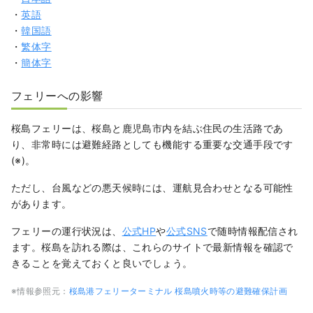
・
英語
・
韓国語
・
繁体字
・
簡体字
フェリーへの影響
桜島フェリーは、桜島と鹿児島市内を結ぶ住民の生活路であ
り、非常時には避難経路としても機能する重要な交通手段です
(※)。
ただし、台風などの悪天候時には、運航見合わせとなる可能性
があります。
フェリーの運行状況は、
公式HP
や
公式SNS
で随時情報配信され
ます。桜島を訪れる際は、これらのサイトで最新情報を確認で
きることを覚えておくと良いでしょう。
※情報参照元：
桜島港フェリーターミナル 桜島噴火時等の避難確保計画