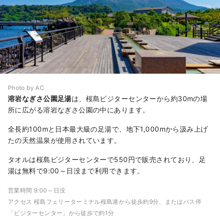
Photo by AC
溶岩なぎさ公園足湯
は、桜島ビジターセンターから約30mの場
所に広がる溶岩なぎさ公園の中にあります。
全長約100mと日本最大級の足湯で、地下1,000mから汲み上げ
たの天然温泉が使用されています。
タオルは桜島ビジターセンターで550円で販売されており、足
湯は無料で9:00～日没まで利用できます。
営業時間 9:00～日没
アクセス 桜島フェリーターミナル桜島港から徒歩約9分、またはバス停
「ビジターセンター」から徒歩で約1分