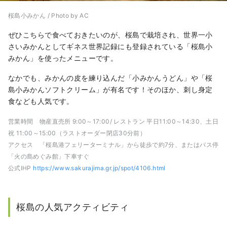
桜島小みかん / Photo by AC
ぜひこちらで食べておきたいのが、桜島で栽培され、世界一小
さいみかんとしてギネス世界記録にも登録されている「桜島小
みかん」を使ったメニューです。
なかでも、みかんの皮を練り込んだ「小みかんうどん」や「桜
島小みかんソフトクリーム」が有名です！そのほか、刺し身定
食なども人気です。
営業時間 物産直売所 9:00～17:00/ レストラン 平日11:00～14:30、土日
祝 11:00～15:00（ラストオーダー閉店30分前）
アクセス 「桜島港フェリーターミナル」から徒歩で約7分、またはバス停
「火の島めぐみ館」下車すぐ
公式IHP
https://www.sakurajima.gr.jp/spot/4106.html
桜島の人気アクティビティ