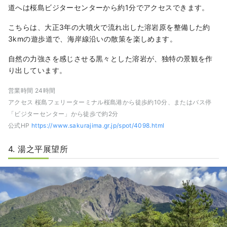
道へは桜島ビジターセンターから約1分でアクセスできます。
こちらは、大正3年の大噴火で流れ出した溶岩原を整備した約
3kmの遊歩道で、海岸線沿いの散策を楽しめます。
自然の力強さを感じさせる黒々とした溶岩が、独特の景観を作
り出しています。
営業時間 24時間
アクセス 桜島フェリーターミナル桜島港から徒歩約10分、またはバス停
「ビジターセンター」から徒歩で約2分
公式HP
https://www.sakurajima.gr.jp/spot/4098.html
4. 湯之平展望所