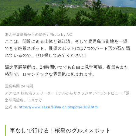
湯之平展望所からの景色 / Photo by AC
ここは、間近に迫る山体と錦江湾、そして鹿児島市街地を一望
できる絶景スポット。展望スポットには7つのハート形の石が隠
れているので、ぜひ探してみてください！
湯之平展望所は、24時間いつでも自由に見学可能。夜景もまた
格別で、ロマンチックな雰囲気に包まれます。
営業時間 24時間
アクセス 桜島港フェリーターミナルからサクラジマアイランドビュー「湯
之平展望所」下車すぐ
公式HP
https://www.sakurajima.gr.jp/spot/4089.html
車なしで行ける！桜島のグルメスポット