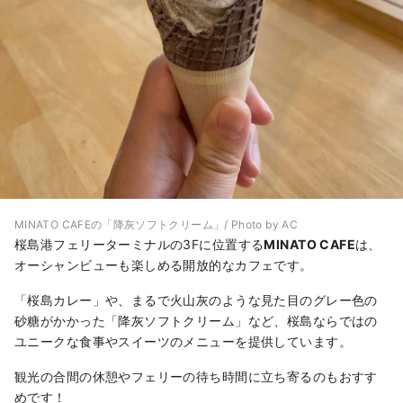
MINATO CAFEの「降灰ソフトクリーム」/ Photo by AC
桜島港フェリーターミナルの3Fに位置する
MINATO CAFE
は、
オーシャンビューも楽しめる開放的なカフェです。
「桜島カレー」や、まるで火山灰のような見た目のグレー色の
砂糖がかかった「降灰ソフトクリーム」など、桜島ならではの
ユニークな食事やスイーツのメニューを提供しています。
観光の合間の休憩やフェリーの待ち時間に立ち寄るのもおすす
めです！