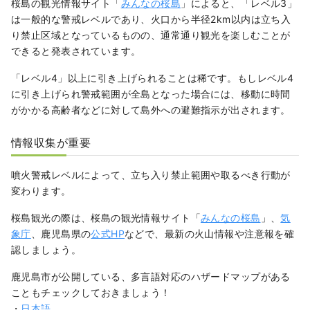
桜島の観光情報サイト「
みんなの桜島
」によると、「レベル3」
は一般的な警戒レベルであり、火口から半径2km以内は立ち入
り禁止区域となっているものの、通常通り観光を楽しむことが
できると発表されています。
「レベル4」以上に引き上げられることは稀です。もしレベル4
に引き上げられ警戒範囲が全島となった場合には、移動に時間
がかかる高齢者などに対して島外への避難指示が出されます。
情報収集が重要
噴火警戒レベルによって、立ち入り禁止範囲や取るべき行動が
変わります。
桜島観光の際は、桜島の観光情報サイト「
みんなの桜島
」、
気
象庁
、鹿児島県の
公式HP
などで、最新の火山情報や注意報を確
認しましょう。
鹿児島市が公開している、多言語対応のハザードマップがある
こともチェックしておきましょう！
・
日本語