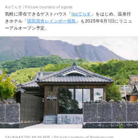
ikoてらす / Picture courtesy of agoda
気軽に滞在できるゲストハウス「
ikoてらす
」をはじめ、温泉付
きホテル「
国民宿舎レインボー桜島
」も2025年6月1日にリニュ
ーアルオープン予定。
SAUNA&STAY MUNI 桜島 / Picture courtesy of Booking.com