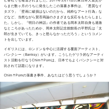
ビ各社でも報道されました。2011年3月11日の東日本大震災か
らまだ数ヶ月のうちに発生したこの落書き事件は、「悪質なイ
タズラ」「壁画に破損はないのだから、純粋なアート行為」な
どなど、当然ながら賛否両論のさまざまな反応をもたらしまし
た。しかし、『明日の神話』の作者である岡本太郎自身も過激
なところがあったためか、岡本太郎記念館館長の平野氏は「太
郎が生きていても、きっと怒らなかっただろう」というコメン
トを出しています。
イギリスには、ロンドンを中心に活躍する覆面アーティスト、
バンクシー（Banksy）がいます。こうしたゲリラ的なアーティ
スト活動を行なうChim↑Pomは、日本でもよくバンクシーと対
比されて話題になります。
Chim↑Pomの落書き事件、あなたはどう思うでしょうか？