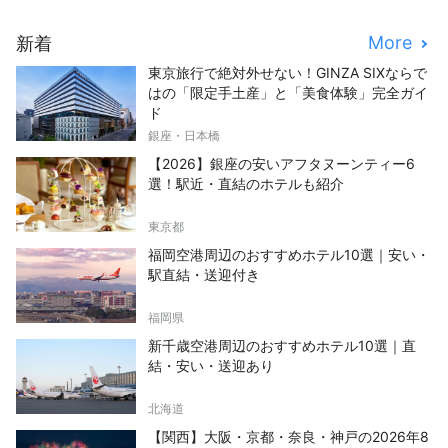
More
新着
東京旅行で絶対外せない！GINZA SIXならで
はの「限定手土産」と「美食体験」完全ガイ
ド
銀座・日本橋
【2026】銀座の安いアフタヌーンティー6
選！駅近・直結のホテルも紹介
東京都
福岡空港周辺のおすすめホテル10選｜安い・
駅直結・送迎付き
福岡県
新千歳空港周辺のおすすめホテル10選｜直
結・安い・送迎あり
北海道
【関西】大阪・京都・奈良・神戸の2026年8