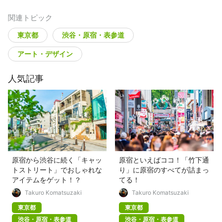
関連トピック
東京都
渋谷・原宿・表参道
アート・デザイン
人気記事
原宿から渋谷に続く「キャッ
原宿といえばココ！「竹下通
トストリート」でおしゃれな
り」に原宿のすべてが詰まっ
アイテムをゲット！？
てる！
Takuro Komatsuzaki
Takuro Komatsuzaki
東京都
東京都
渋谷・原宿・表参道
渋谷・原宿・表参道