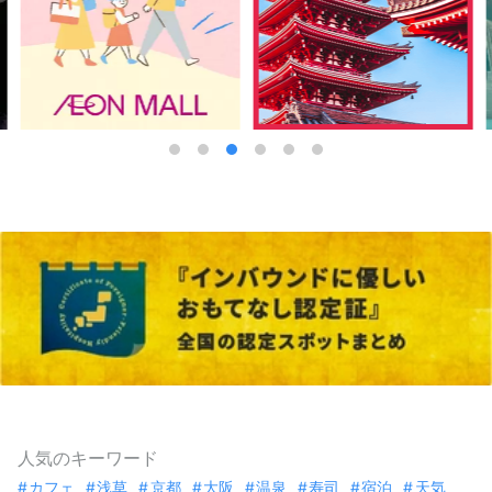
人気のキーワード
カフェ
浅草
京都
大阪
温泉
寿司
宿泊
天気