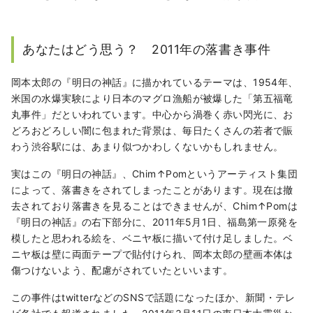
あなたはどう思う？ 2011年の落書き事件
岡本太郎の『明日の神話』に描かれているテーマは、1954年、
米国の水爆実験により日本のマグロ漁船が被爆した「第五福竜
丸事件」だといわれています。中心から渦巻く赤い閃光に、お
どろおどろしい闇に包まれた背景は、毎日たくさんの若者で賑
わう渋谷駅には、あまり似つかわしくないかもしれません。
実はこの『明日の神話』、Chim↑Pomというアーティスト集団
によって、落書きをされてしまったことがあります。現在は撤
去されており落書きを見ることはできませんが、Chim↑Pomは
『明日の神話』の右下部分に、2011年5月1日、福島第一原発を
模したと思われる絵を、ベニヤ板に描いて付け足しました。ベ
ニヤ板は壁に両面テープで貼付けられ、岡本太郎の壁画本体は
傷つけないよう、配慮がされていたといいます。
この事件はtwitterなどのSNSで話題になったほか、新聞・テレ