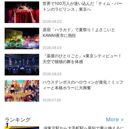
世界で100万人が迷い込んだ「ティム・バー
トンのラビリンス」東京へ
2026.08.03
原宿「ハラカド」で夏祭り！よさこいと
KAWAII夜市に熱狂
2026.08.03
『薬屋のひとりごと』×東京シティビュー！
天空で猫猫の舞を体感
2026.08.03
ハウステンボスのハロウィンが進化！ミッフ
ィーと本格ホラーに大興奮
2026.07.29
More
ランキング
JR東京駅から大手町駅へ最短で乗り換えるに