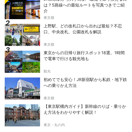
は？5路線への最短ルートを写真つきでご紹
介
東京都
上野駅、どの改札口から出れば最短？不忍
口、中央改札、公園改札を解説
東京都
東京からの日帰り旅行スポット18選。1時間
で電車で行ける観光地も
観光
初めてでも安心！JR新宿駅から私鉄・地下鉄
への乗りかえ方法
東京都
【東京駅構内ガイド】新幹線のりば・乗りか
え方法をわかりやすく解説！
東京・丸の内