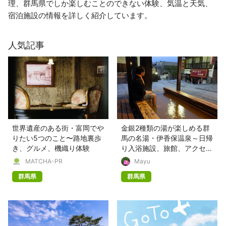
理、群馬県でしか楽しむことのできない体験、気温と天気、
宿泊施設の情報を詳しく紹介しています。
人気記事
世界遺産のある街・富岡でや
金銀2種類の湯が楽しめる群
りたい5つのこと〜路地裏歩
馬の名湯・伊香保温泉～日帰
き、グルメ、機織り体験
り入浴施設、旅館、アクセス
情報など～
MATCHA-PR
Mayu
群馬県
群馬県