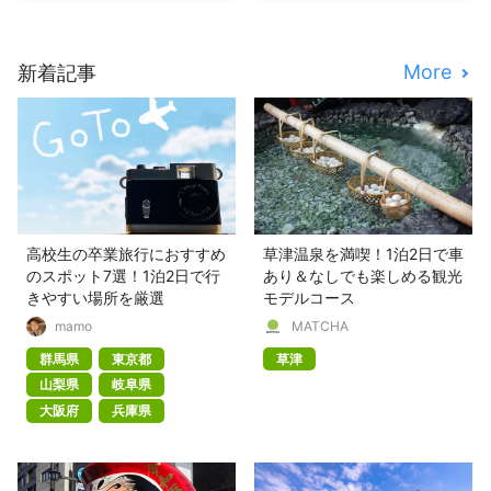
More
新着記事
高校生の卒業旅行におすすめ
草津温泉を満喫！1泊2日で車
のスポット7選！1泊2日で行
あり＆なしでも楽しめる観光
きやすい場所を厳選
モデルコース
mamo
MATCHA
群馬県
東京都
草津
山梨県
岐阜県
大阪府
兵庫県