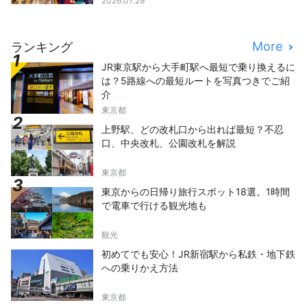
2026.07.29
More
ランキング
JR東京駅から大手町駅へ最短で乗り換えるに
は？5路線への最短ルートを写真つきでご紹
介
東京都
上野駅、どの改札口から出れば最短？不忍
口、中央改札、公園改札を解説
東京都
東京からの日帰り旅行スポット18選。1時間
で電車で行ける観光地も
観光
初めてでも安心！JR新宿駅から私鉄・地下鉄
への乗りかえ方法
東京都