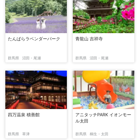
たんばらラベンダーパーク
青龍山 吉祥寺
群馬県
沼田・尾瀬
群馬県
沼田・尾瀬
四万温泉 積善館
アニタッチPARK イオンモー
ル太田
群馬県
草津
群馬県
桐生・太田