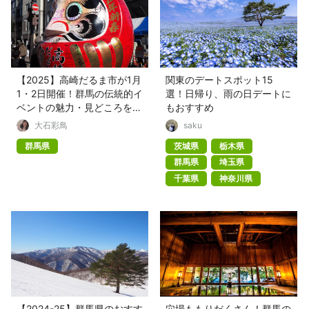
【2025】高崎だるま市が1月
関東のデートスポット15
1・2日開催！群馬の伝統的イ
選！日帰り、雨の日デートに
ベントの魅力・見どころを紹
もおすすめ
介
大石彩鳥
saku
群馬県
茨城県
栃木県
群馬県
埼玉県
千葉県
神奈川県
【2024-25】群馬県のおすす
穴場ももりだくさん！群馬の