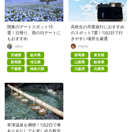
関東のデートスポット15
高校生の卒業旅行におすすめ
選！日帰り、雨の日デートに
のスポット7選！1泊2日で行
もおすすめ
きやすい場所を厳選
saku
mamo
茨城県
栃木県
群馬県
東京都
群馬県
埼玉県
山梨県
岐阜県
千葉県
神奈川県
大阪府
兵庫県
草津温泉を満喫！1泊2日で車
あり＆なしでも楽しめる観光