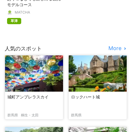
モデルコース
MATCHA
草津
More
人気のスポット
城町アンブレラスカイ
ロックハート城
群馬県
桐生・太田
群馬県