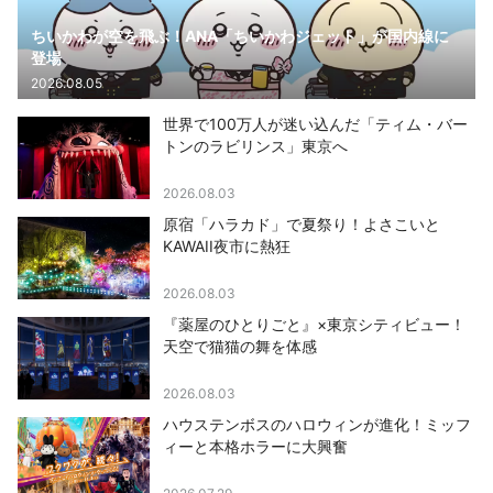
ちいかわが空を飛ぶ！ANA「ちいかわジェット」が国内線に
登場
2026.08.05
世界で100万人が迷い込んだ「ティム・バー
トンのラビリンス」東京へ
2026.08.03
原宿「ハラカド」で夏祭り！よさこいと
KAWAII夜市に熱狂
2026.08.03
『薬屋のひとりごと』×東京シティビュー！
天空で猫猫の舞を体感
2026.08.03
ハウステンボスのハロウィンが進化！ミッフ
ィーと本格ホラーに大興奮