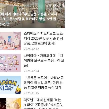
에 세계 최대의 "무인양품 이온몰 가시하
 3/1 오픈! 서점 및 북카페도 병설, 5만 권의
시하라 서점"도 출점
5.02.13
스타벅스 리저브® 도쿄 로스
터리 2025년 벚꽃 시즌 한정
상품, 2월 로맨틱 출시!
2025.02.12
사이타마・가와고에에 「치
이카와 모구모구 본점」이 오
픈!
2025.02.04
「포켓몬 스토어」나리타 공
항점이 리뉴얼 오픈! 한정 상
품 파일럿 피카츄 등이 발매
2025.01.15
맥도날드에서 신제품 '녹는
핫파이' 2종 출시! '생초콜릿