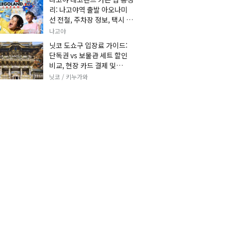
리: 나고야역 출발 아오나미
선 전철, 주차장 정보, 택시 요
금 및 입장권 예약 팁
나고야
닛코 도쇼구 입장료 가이드:
단독권 vs 보물관 세트 할인
비교, 현장 카드 결제 및
KKday 사전 예매 팁
닛코 / 키누가와