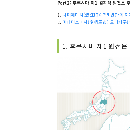
Part2: 후쿠시마 제1 원자력 발전소
1.
나미에마치(浪江町): 7년 반만의 재
2.
미나미소마시(南相馬市) 오다카구(小高
1. 후쿠시마 제1 원전