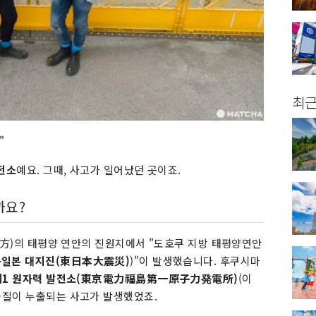
최근
"
전소
예요. 그때, 사고가 일어났던 곳이죠.
까요?
北地方)의 태평양 연안의 진원지에서 "도호쿠 지방 태평양연안
동일본 대지진(東日本大震災)
)"이 발생했습니다. 후쿠시마
제1 원자력 발전소(東京電力福島第一原子力発電所)
(이
물질이 누출되는 사고가 발생했었죠.