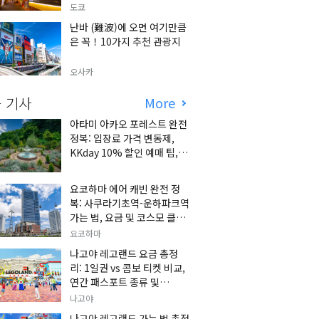
도쿄
난바 (難波)에 오면 여기만큼
은 꼭！10가지 추천 관광지
오사카
 기사
More
아타미 아카오 포레스트 완전
정복: 입장료 가격 변동제,
KKday 10% 할인 예매 팁, 쿠
마 켄고 카페 및 가는 법 총정
리
요코하마 에어 캐빈 완전 정
복: 사쿠라기초역-운하파크역
가는 법, 요금 및 코스모 클락
세트권 할인, 추천 관광 코스
요코하마
총정리
나고야 레고랜드 요금 총정
리: 1일권 vs 콤보 티켓 비교,
연간 패스포트 종류 및
KKday 온라인 사전 할인 예
나고야
매 팁
나고야 레고랜드 가는 법 총정