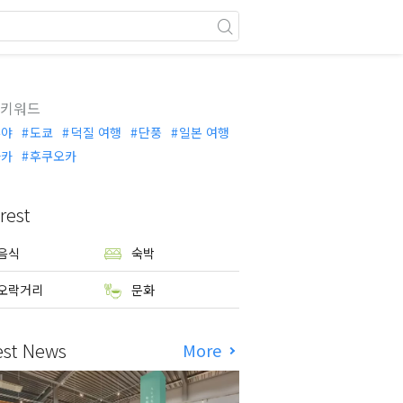
 키워드
부야
도쿄
덕질 여행
단풍
일본 여행
사카
후쿠오카
rest
음식
숙박
오락거리
문화
est News
More