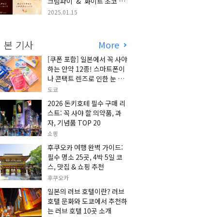
크림파이' & '화이트 초코 밀
크티 파이' 출시!
2025.01.15
 본 기사
More
[쿠폰 포함] 일본에서 꼭 사야
하는 안약 12종! 스마트폰이
나 콘택트 렌즈로 인한 눈 피
로에 최적!
도쿄
2026 돈키호테 필수 구매 리
스트: 꼭 사야 할 의약품, 과
자, 기념품 TOP 20
쇼핑
후쿠오카 여행 완벽 가이드:
필수 명소 25곳, 4박 5일 코
스, 맛집 & 쇼핑 추천
후쿠오카
일본의 러브 호텔이란? 러브
호텔 문화와 도쿄에서 추천하
는 러브 호텔 10곳 소개