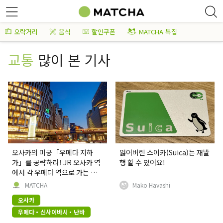
오락거리
음식
할인쿠폰
MATCHA 특집
교통
많이 본 기사
오사카의 미궁「우메다 지하
잃어버린 스이카(Suica)는 재발
가」를 공략하라! JR 오사카 역
행 할 수 있어요!
에서 각 우메다 역으로 가는 방
법
MATCHA
Mako Hayashi
오사카
우메다・신사이바시・난바