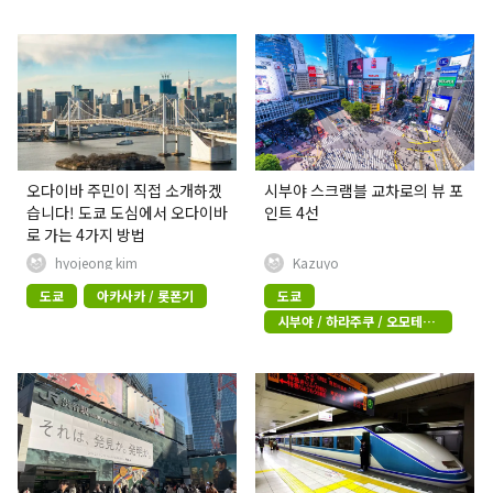
오다이바 주민이 직접 소개하겠
시부야 스크램블 교차로의 뷰 포
습니다! 도쿄 도심에서 오다이바
인트 4선
로 가는 4가지 방법
hyojeong kim
Kazuyo
도쿄
아카사카 / 롯폰기
도쿄
시부야 / 하라주쿠 / 오모테산
도