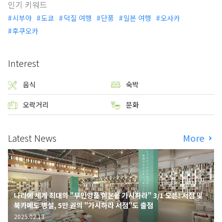
인기 키워드
시부야
도쿄
덕질 여행
단풍
일본 여행
오사카
후쿠오카
Interest
음식
숙박
오락거리
문화
Latest News
More
나라에 세계 최대의 "무인양품 이온몰 가시하라" 3/1 오픈! 서점 및
북카페도 병설, 5만 권의 "가시하라 서점"도 출점
2025.02.13