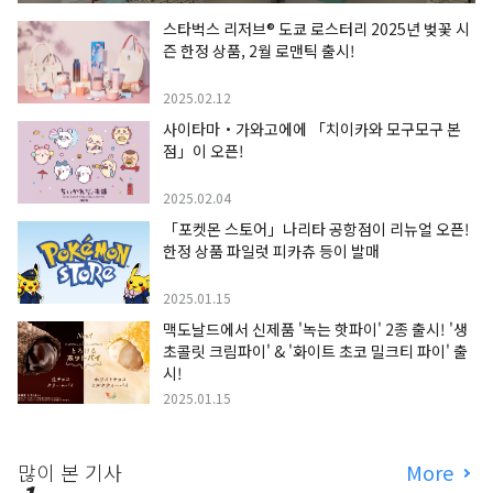
스타벅스 리저브® 도쿄 로스터리 2025년 벚꽃 시
즌 한정 상품, 2월 로맨틱 출시!
2025.02.12
사이타마・가와고에에 「치이카와 모구모구 본
점」이 오픈!
2025.02.04
「포켓몬 스토어」나리타 공항점이 리뉴얼 오픈!
한정 상품 파일럿 피카츄 등이 발매
2025.01.15
맥도날드에서 신제품 '녹는 핫파이' 2종 출시! '생
초콜릿 크림파이' & '화이트 초코 밀크티 파이' 출
시!
2025.01.15
많이 본 기사
More