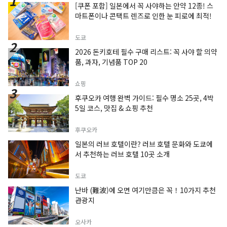
[쿠폰 포함] 일본에서 꼭 사야하는 안약 12종! 스
마트폰이나 콘택트 렌즈로 인한 눈 피로에 최적!
도쿄
2026 돈키호테 필수 구매 리스트: 꼭 사야 할 의약
품, 과자, 기념품 TOP 20
쇼핑
후쿠오카 여행 완벽 가이드: 필수 명소 25곳, 4박
5일 코스, 맛집 & 쇼핑 추천
후쿠오카
일본의 러브 호텔이란? 러브 호텔 문화와 도쿄에
서 추천하는 러브 호텔 10곳 소개
도쿄
난바 (難波)에 오면 여기만큼은 꼭！10가지 추천
관광지
오사카