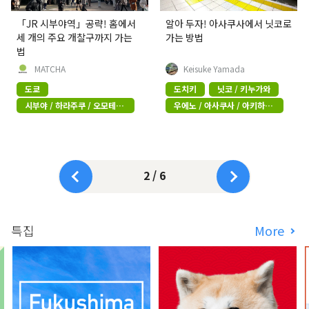
「JR 시부야역」공략! 홈에서
알아 두자! 아사쿠사에서 닛코로
세 개의 주요 개찰구까지 가는
가는 방법
법
MATCHA
Keisuke Yamada
도쿄
도치키
닛코 / 키누가와
시부야 / 하라주쿠 / 오모테산
우에노 / 아사쿠사 / 아키하바
도
라
2 / 6
특집
More