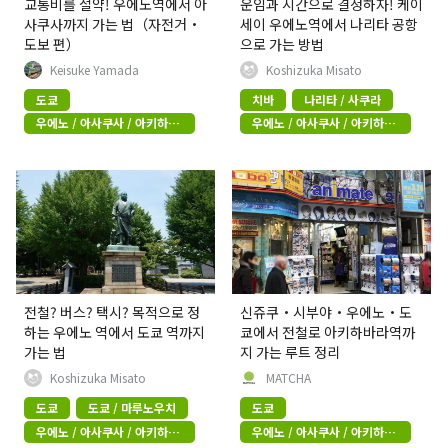
교통비를 절약! 우에노역에서 아
운임과 시간으로 결정하자! 케이
사쿠사까지 가는 법（자전거・
세이 우에노역에서 나리타 공항
도보 편）
으로 가는 방법
Keisuke Yamada
Koshizuka Misato
도쿄
치바
나리타 / 사쿠라
우에노 / 아사쿠사 / 아키하바
우에노 / 아사쿠사 / 아키하바
라
라
전철? 버스? 택시? 목적으로 정
신쥬쿠・시부야・우에노・도
하는 우에노 역에서 도쿄 역까지
쿄에서 전철로 아키하바라역까
가는 법
지 가는 루트 정리
Koshizuka Misato
MATCHA
도쿄
도쿄 / 마루노우치
도쿄
우에노 / 아사쿠사 / 아키하바
우에노 / 아사쿠사 / 아키하바
라
라