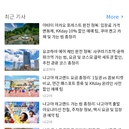
최근 기사
More
아타미 아카오 포레스트 완전 정복: 입장료 가격
변동제, KKday 10% 할인 예매 팁, 쿠마 켄고 카
페 및 가는 법 총정리
요코하마 에어 캐빈 완전 정복: 사쿠라기초역-운하
파크역 가는 법, 요금 및 코스모 클락 세트권 할인,
추천 관광 코스 총정리
요코하마
나고야 레고랜드 요금 총정리: 1일권 vs 콤보 티켓
비교, 연간 패스포트 종류 및 KKday 온라인 사전
할인 예매 팁
나고야
나고야 레고랜드 가는 법 총정리: 나고야역 출발
아오나미선 전철, 주차장 정보, 택시 요금 및 입장
권 예약 팁
나고야