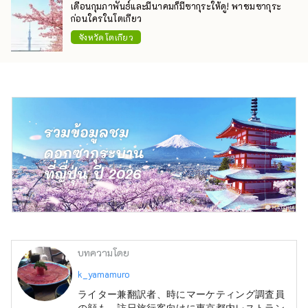
เดือนกุมภาพันธ์และมีนาคมก็มีซากุระให้ดู! พาชมซากุระ
ก่อนใครในโตเกียว
จังหวัดโตเกียว
บทความโดย
k_yamamuro
ライター兼翻訳者、時にマーケティング調査員
の顔も。訪日旅行客向けに東京都内レストラン