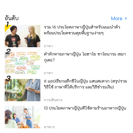
อันดับ
More
รวม 16 ประโยคภาษาญี่ปุ่นสำหรับแนะนำตัว
พร้อมประโยคชวนคุยพื้นฐานง่ายๆ
ภาษา
คำทักทายภาษาญี่ปุ่น โอฮาโย ซาโยนาระ เซมา
กุเตะ?
ภาษา
6 แอปเรียกแท็กซี่ในญี่ปุ่น แสนสะดวก (สรุปรวม
วิธีใช้ ภาษาที่ให้บริการ และวิธีชำระเงิน)
การเดินทาง
13 ประโยคภาษาญี่ปุ่นที่ใช้ตามร้านอาหารญี่ปุ่น
อาหาร