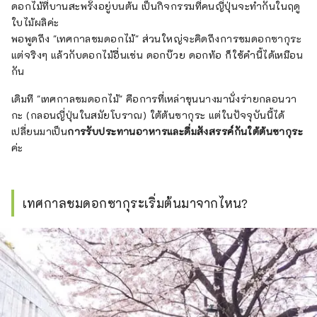
ดอกไม้ที่บานสะพรั่งอยู่บนต้น เป็นกิจกรรมที่คนญี่ปุ่นจะทำกันในฤดู
ใบไม้ผลิค่ะ
พอพูดถึง "เทศกาลชมดอกไม้" ส่วนใหญ่จะคิดถึงการชมดอกซากุระ
แต่จริงๆ แล้วกับดอกไม้อื่นเช่น ดอกบ๊วย ดอกท้อ ก็ใช้คำนี้ได้เหมือน
กัน
เดิมที "เทศกาลชมดอกไม้" คือการที่เหล่าขุนนางมานั่งร่ายกลอนวา
กะ (กลอนญี่ปุ่นในสมัยโบราณ) ใต้ต้นซากุระ แต่ในปัจจุบันนี้ได้
เปลี่ยนมาเป็น
การรับประทานอาหารและดื่มสังสรรค์กันใต้ต้นซากุระ
ค่ะ
เทศกาลชมดอกซากุระเริ่มต้นมาจากไหน?