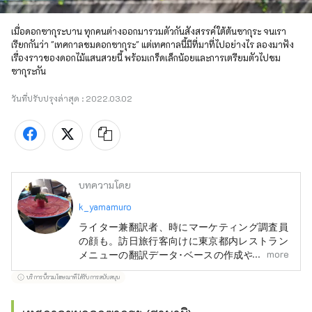
เมื่อดอกซากุระบาน ทุกคนต่างออกมารวมตัวกันสังสรรค์ใต้ต้นซากุระ จนเรา
เรียกกันว่า "เทศกาลชมดอกซากุระ" แต่เทศกาลนี้มีที่มาที่ไปอย่างไร ลองมาฟัง
เรื่องราวของดอกไม้แสนสวยนี้ พร้อมเกร็ดเล็กน้อยและการเตรียมตัวไปชม
ซากุระกัน
วันที่ปรับปรุงล่าสุด :
2022.03.02
บทความโดย
k_yamamuro
ライター兼翻訳者、時にマーケティング調査員
の顔も。訪日旅行客向けに東京都内レストラン
more
メニューの翻訳データ･ベースの作成や、宿・
ホテル情報検索サイトの翻訳も手掛けてきまし
บริการนี้รวมโฆษณาที่ได้รับการสนับสนุน
た。旅行と食材研究が趣味です。