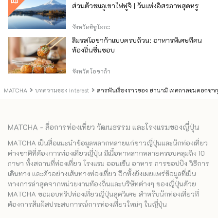
ส่วนตัวชมภูเขาไฟฟูจิ | วันแห่งอิสรภาพสุดหรู
จังหวัดชิซูโอกะ
ลิ้มรสโอซาก้าแบบครบถ้วน: อาหารพิเศษที่คน
ท้องถิ่นชื่นชอบ
จังหวัดโอซาก้า
MATCHA
บทความของ Interest
สารพันเรื่องราวของ ฮานามิ เทศกาลชมดอกซาก
MATCHA - สื่อการท่องเที่ยว วัฒนธรรม และโรงแรมของญี่ปุ่น
MATCHA เป็นสื่อแนะนำข้อมูลหลากหลายแก่ชาวญี่ปุ่นและนักท่องเที่ยว
ต่างชาติที่ต้องการท่องเที่ยวญี่ปุ่น มีเนื้อหาหลากหลายครอบคลุมถึง 10
ภาษา ทั้งสถานที่ท่องเที่ยว โรงแรม ออนเซ็น อาหาร การชอปปิง วิธีการ
เดินทาง และตัวอย่างเส้นทางท่องเที่ยว อีกทั้งยังเผยแพร่ข้อมูลที่เป็น
ทางการล่าสุดจากหน่วยงานท้องถิ่นและบริษัทต่างๆ ของญี่ปุ่นด้วย
MATCHA ขอมอบทริปท่องเที่ยวญี่ปุ่นสุดวิเศษ สำหรับนักท่องเที่ยวที่
ต้องการสัมผัสประสบการณ์การท่องเที่ยวใหม่ๆ ในญี่ปุ่น