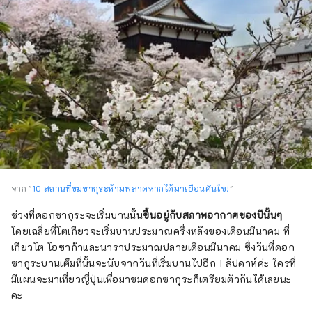
จาก "
10 สถานที่ชมซากุระห้ามพลาดหากได้มาเยือนคันไซ!
"
ช่วงที่ดอกซากุระจะเริ่มบานนั้น
ขึ้นอยู่กับสภาพอากาศของปีนั้นๆ
โดยเฉลี่ยที่โตเกียวจะเริ่มบานประมาณครึ่งหลังของเดือนมีนาคม ที่
เกียวโต โอซาก้าและนาราประมาณปลายเดือนมีนาคม ซึ่งวันที่ดอก
ซากุระบานเต็มที่นั้นจะนับจากวันที่เริ่มบานไปอีก 1 สัปดาห์ค่ะ ใครที่
มีแผนจะมาเที่ยวญี่ปุ่นเพื่อมาชมดอกซากุระก็เตรียมตัวกันได้เลยนะ
คะ