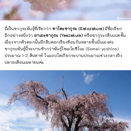
นี่เป็นซากุระพันธุ์ที่เรียกว่า
ซาโตะซากุระ (Satozakura)
มีชื่อเรียก
อีกอย่างหนึ่งว่า
ยาเอะซากุระ (Yaezakura)
หรือซากุระกลีบแปดชั้น
เนื่องจากตัวดอกนั้นมีกลีบดอกเรียงซ้อนกันหลายชั้นนั่นเองค่ะ
ซากุระพันธุ์นี้จะบานช้ากว่าพันธุ์โซเมโยชิโนะ (Somei-yoshino)
ประมาณ 1-2 สัปดาห์ ในแถบโตเกียวจะบานประมาณช่วงกลางถึง
ปลายเดือนเมษายนค่ะ