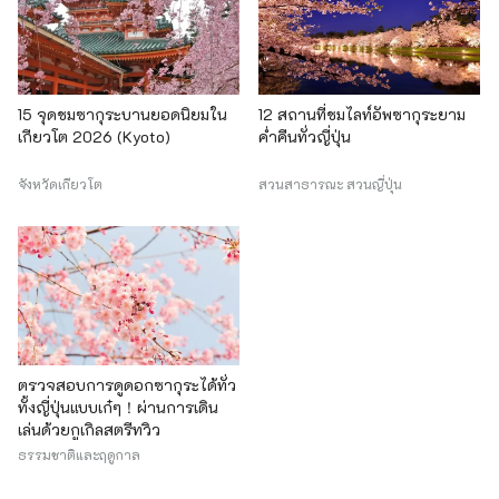
15 จุดชมซากุระบานยอดนิยมใน
12 สถานที่ชมไลท์อัพซากุระยาม
เกียวโต 2026 (Kyoto)
ค่ำคืนทั่วญี่ปุ่น
จังหวัดเกียวโต
สวนสาธารณะ สวนญี่ปุ่น
ตรวจสอบการดูดอกซากุระได้ทั่ว
ทั้งญี่ปุ่นแบบเก๋ๆ！ผ่านการเดิน
เล่นด้วยกูเกิลสตรีทวิว
ธรรมชาติและฤดูกาล