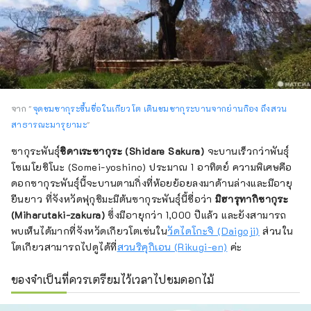
จาก "
จุดชมซากุระขึ้นชื่อในเกียวโต เดินชมซากุระบานจากย่านกิอง ถึงสวน
สาธารณะมารุยามะ
"
ซากุระพันธุ์
ชิดาเระซากุระ (Shidare Sakura)
จะบานเร็วกว่าพันธุ์
โซเมโยชิโนะ (Somei-yoshino) ประมาณ 1 อาทิตย์ ความพิเศษคือ
ดอกซากุระพันธุ์นี้จะบานตามกิ่งที่ห้อยย้อยลงมาด้านล่างและมีอายุ
ยืนยาว ที่จังหวัดฟุกุชิมะมีต้นซากุระพันธุ์นี้ชื่อว่า
มิฮารุทากิซากุระ
(Miharutaki-zakura)
ซึ่งมีอายุกว่า 1,000 ปีแล้ว และยังสามารถ
พบเห็นได้มากที่จังหวัดเกียวโตเช่นใน
วัดไดโกะจิ (Daigoji)
ส่วนใน
โตเกียวสามารถไปดูได้ที่
สวนริคุกิเอน (Rikugi-en)
ค่ะ
ของจำเป็นที่ควรเตรียมไว้เวลาไปชมดอกไม้