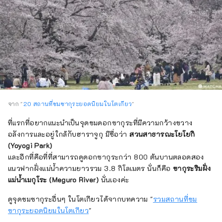
จาก "
20 สถานที่ชมซากุระยอดนิยมในโตเกียว
"
ที่แรกที่อยากแนะนำเป็นจุดชมดอกซากุระที่มีความกว้างขวาง
อลังการและอยู่ใกล้กับฮาราจูกุ มีชื่อว่า
สวนสาธารณะโยโยกิ
(Yoyogi Park)
และอีกที่คือที่ที่สามารถดูดอกซากุระกว่า 800 ต้นบานตลอดสอง
แนวฟากฝั่งแม่น้ำความยาวรวม 3.8 กิโลเมตร นั่นก็คือ
ซากุระริมฝั่ง
แม่น้ำเมกุโระ (Meguro River)
นั่นเองค่ะ
ดูจุดชมซากุระอื่นๆ ในโตเกียวได้จากบทความ "
รวมสถานที่ชม
ซากุระยอดนิยมในโตเกียว
"