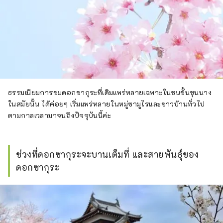
ธรรมเนียมการชมดอกซากุระที่เดิมแพร่หลายเฉพาะในชนชั้นขุนนาง
ในสมัยนั้น ได้ค่อยๆ เริ่มแพร่หลายในหมู่ซามูไรและชาวบ้านทั่วไป
ตามกาลเวลามาจนถึงปัจจุบันนี้ค่ะ
ช่วงที่ดอกซากุระจะบานเต็มที่ และสายพันธุ์ของ
ดอกซากุระ