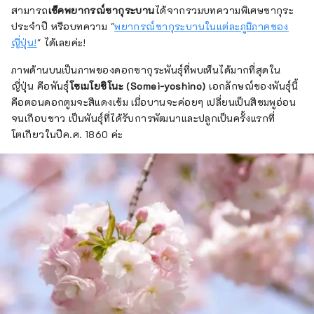
สามารถ
เช็คพยากรณ์ซากุระบาน
ได้จากรวมบทความพิเศษซากุระ
ประจำปี หรือบทความ "
พยากรณ์ซากุระบานในแต่ละภูมิภาคของ
ญี่ปุ่น!
" ได้เลยค่ะ!
ภาพด้านบนเป็นภาพของดอกซากุระพันธุ์ที่พบเห็นได้มากที่สุดใน
ญี่ปุ่น คือพันธุ์
โซเมโยชิโนะ (Somei-yoshino)
เอกลักษณ์ของพันธุ์นี้
คือตอนดอกตูมจะสีแดงเข้ม เมื่อบานจะค่อยๆ เปลี่ยนเป็นสีชมพูอ่อน
จนเกือบขาว เป็นพันธุ์ที่ได้รับการพัฒนาและปลูกเป็นครั้งแรกที่
โตเกียวในปีค.ศ. 1860 ค่ะ