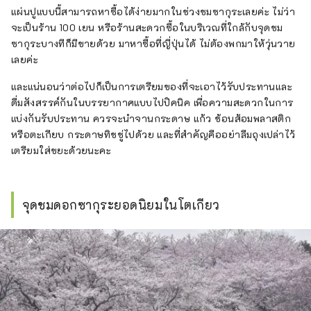
แผ่นปูแบบนี้สามารถหาซื้อได้ง่ายมากในช่วงชมซากุระเลยค่ะ ไม่ว่า
จะเป็นร้าน 100 เยน หรือร้านสะดวกซื้อในบริเวณที่ใกล้กับจุดชม
ซากุระบางทีก็มีขายด้วย มาหาซื้อที่ญี่ปุ่นได้ ไม่ต้องพกมาให้วุ่นวาย
เลยค่ะ
และแน่นอนว่าต่อไปก็เป็นการเตรียมของที่จะเอาไว้รับประทานและ
ดื่มสังสรรค์กันในบรรยากาศแบบไปปิคนิค เพื่อความสะดวกในการ
แบ่งกันรับประทาน ควรจะนำจานกระดาษ แก้ว ช้อนส้อมพลาสติก
หรือตะเกียบ กระดาษทิชชู่ไปด้วย และที่สำคัญคืออย่าลืมถุงเปล่าไว้
เตรียมใส่ขยะด้วยนะคะ
จุดชมดอกซากุระยอดนิยมในโตเกียว