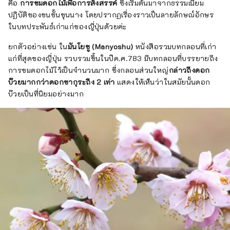
คือ
การชมดอกไม้เพื่อการสังสรรค์
ซึ่งเริ่มต้นมาจากธรรมเนียม
ปฏิบัติของชนชั้นขุนนาง โดยปรากฏเรื่องราวเป็นลายลักษณ์อักษร
ในบทประพันธ์เก่าแก่ของญี่ปุ่นด้วยค่ะ
ยกตัวอย่างเช่น ใน
มันโยชู (Manyoshu)
หนังสือรวมบทกลอนที่เก่า
แก่ที่สุดของญี่ปุ่น รวบรวมขึ้นในปีค.ศ.783 มีบทกลอนที่บรรยายถึง
การชมดอกไม้ไว้เป็นจำนวนมาก ซึ่งกลอนส่วนใหญ่
กล่าวถึงดอก
บ๊วยมากกว่าดอกซากุระถึง 2 เท่า
แสดงให้เห็นว่าในสมัยนั้นดอก
บ๊วยเป็นที่นิยมอย่างมาก