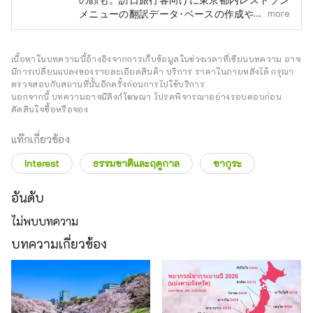
more
メニューの翻訳データ･ベースの作成や、宿・
ホテル情報検索サイトの翻訳も手掛けてきまし
た。旅行と食材研究が趣味です。
เนื้อหาในบทความนี้อ้างอิงจากการเก็บข้อมูลในช่วงเวลาที่เขียนบทความ อาจ
มีการเปลี่ยนแปลงของรายละเอียดสินค้า บริการ ราคาในภายหลังได้ กรุณา
ตรวจสอบกับสถานที่นั้นอีกครั้งก่อนการไปใช้บริการ
นอกจากนี้ บทความอาจมีลิงก์โฆษณา โปรดพิจารณาอย่างรอบคอบก่อน
ตัดสินใจซื้อหรือจอง
แท๊กเกี่ยวข้อง
Interest
ธรรมชาติและฤดูกาล
ซากุระ
อันดับ
ไม่พบบทความ
บทความเกี่ยวข้อง