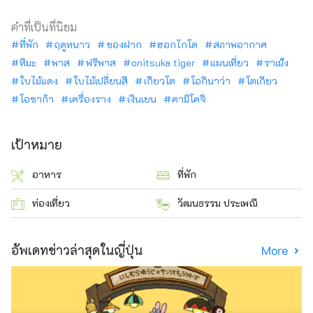
คำที่เป็นที่นิยม
ที่พัก
ฤดูหนาว
ของฝาก
ฮอกไกโด
สภาพอากาศ
หิมะ
พาส
ฟรีพาส
onitsuka tiger
แผนเที่ยว
ราเม็ง
ใบไม้แดง
ใบไม้เปลี่ยนสี
เกียวโต
โอกินาว่า
โตเกียว
โอซาก้า
เครื่องราง
เงินเยน
คามิโคจิ
เป้าหมาย
อาหาร
ที่พัก
ท่องเที่ยว
วัฒนธรรม ประเพณี
อัพเดทข่าวล่าสุดในญี่ปุ่น
More