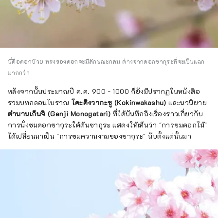
นี่คือดอกบ๊วย ทรงของดอกจะมีลักษณะกลม ต่างจากดอกซากุระที่จะเป็นแฉก
มากกว่า
หลังจากนั้นประมาณปี ค.ศ. 900 - 1000 ก็ยังมีปรากฏในหนังสือ
รวมบทกลอนโบราณ
โคะคิงวากะชู (Kokinwakashu)
และนวนิยาย
ตำนานเก็นจิ (Genji Monogatari)
ที่ได้บันทึกถึงเรื่องราวเกี่ยวกับ
การนั่งชมดอกซากุระใต้ต้นซากุระ แสดงให้เห็นว่า "การชมดอกไม้"
ได้เปลี่ยนมาเป็น "การชมความงามของซากุระ" นับตั้งแต่นั้นมา