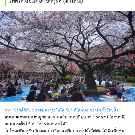
เทศกาลชมดอกซากุระ (ฮานามิ)
จาก "
ชีวิตดี๊ดีกับ 5 จุดชมซากุระในโตเกียว ที่ได้ทั้งชมดอกไม้ ทั้งช้อปปิ้ง!
"
เทศกาลชมดอกซากุระ
มาจากคำภาษาญี่ปุ่นว่า Hanami (ฮานามิ)
แปลตรงตัวได้ว่า "การชมดอกไม้"
ไม่ใช่แค่ยืนดูยืนจ้องดอกไม้นะ แต่คือการไปนั่งใต้ต้นไม้เพื่อชื่นชม