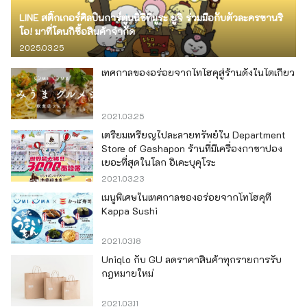
LINE สติ๊กเกอร์ศิลปินการ์ตูนนิชิทีมูระ ยูจิ ร่วมมือกับตัวละครซานริ
โอ! มาที่โดนกิซื้อสินค้าจำกัด
2025.03.25
เทศกาลของอร่อยจากโทโฮคุสู่ร้านดังในโตเกียว
2021.03.25
เตรียมเหรียญไปละลายทรัพย์ใน Department
Store of Gashapon ร้านที่มีเครื่องกาชาปอง
เยอะที่สุดในโลก อิเคะบุคุโระ
2021.03.23
เมนูพิเศษในเทศกาลของอร่อยจากโทโฮคุที่
Kappa Sushi
2021.03.18
Uniqlo กับ GU ลดราคาสินค้าทุกรายการรับ
กฎหมายใหม่
2021.03.11