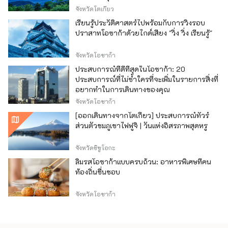
จังหวัดโตเกียว
เรียนรู้ประวัติศาสตร์ไปพร้อมกับการวิ่งรอบ
ปราสาทโอซาก้าด้วยไกด์เสียง "วิ่ง วิ่ง เรียนรู้"
จังหวัดโอซาก้า
ประสบการณ์ที่ดีที่สุดในโอซาก้า: 20
ประสบการณ์ที่ไม่ซ้ำใครที่จะเพิ่มในรายการสิ่งที่
อยากทำในการเดินทางของคุณ
จังหวัดโอซาก้า
[ออกเดินทางจากโตเกียว] ประสบการณ์ทัวร์
ส่วนตัวชมภูเขาไฟฟูจิ | วันแห่งอิสรภาพสุดหรู
จังหวัดชิซูโอกะ
ลิ้มรสโอซาก้าแบบครบถ้วน: อาหารพิเศษที่คน
ท้องถิ่นชื่นชอบ
จังหวัดโอซาก้า