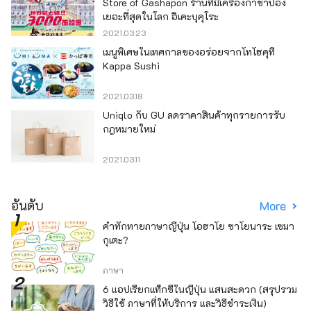
Store of Gashapon ร้านที่มีเครื่องกาชาปอง
เยอะที่สุดในโลก อิเคะบุคุโระ
2021.03.23
เมนูพิเศษในเทศกาลของอร่อยจากโทโฮคุที่
Kappa Sushi
2021.03.18
Uniqlo กับ GU ลดราคาสินค้าทุกรายการรับ
กฎหมายใหม่
2021.03.11
อันดับ
More
คำทักทายภาษาญี่ปุ่น โอฮาโย ซาโยนาระ เซมา
กุเตะ?
ภาษา
6 แอปเรียกแท็กซี่ในญี่ปุ่น แสนสะดวก (สรุปรวม
วิธีใช้ ภาษาที่ให้บริการ และวิธีชำระเงิน)