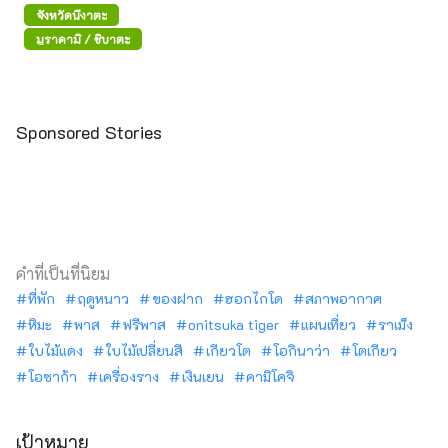
จังหวัดนีงาตะ
มูราคามิ / ชิบาตะ
Sponsored Stories
คำที่เป็นที่นิยม
ที่พัก
ฤดูหนาว
ของฝาก
ฮอกไกโด
สภาพอากาศ
หิมะ
พาส
ฟรีพาส
onitsuka tiger
แผนเที่ยว
ราเม็ง
ใบไม้แดง
ใบไม้เปลี่ยนสี
เกียวโต
โอกินาว่า
โตเกียว
โอซาก้า
เครื่องราง
เงินเยน
คามิโคจิ
เป้าหมาย