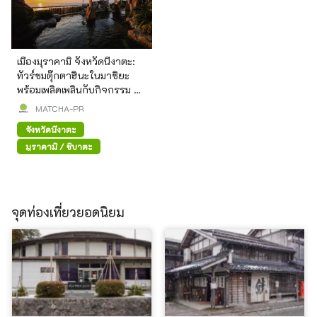
เมืองมุราคามิ จังหวัดนีงาตะ:
ทัวร์ชมตุ๊กตาฮินะในมาชิยะ
พร้อมเพลิดเพลินกับกิจกรรม ที่
เที่ยว และอาหารท้องถิ่น
MATCHA-PR
จังหวัดนีงาตะ
มูราคามิ / ชิบาตะ
จุดท่องเที่ยวยอดนิยม