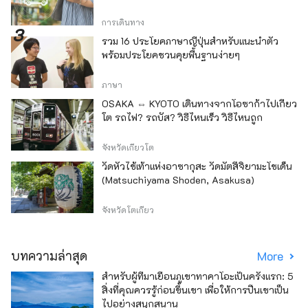
การเดินทาง
รวม 16 ประโยคภาษาญี่ปุ่นสำหรับแนะนำตัว
พร้อมประโยคชวนคุยพื้นฐานง่ายๆ
ภาษา
OSAKA ⇔ KYOTO เดินทางจากโอซาก้าไปเกียว
โต รถไฟ? รถบัส? วิธีไหนเร็ว วิธีไหนถูก
จังหวัดเกียวโต
วัดหัวไช้เท้าแห่งอาซากุสะ วัดมัตสึจิยามะโชเด็น
(Matsuchiyama Shoden, Asakusa)
จังหวัดโตเกียว
บทความล่าสุด
More
สำหรับผู้ที่มาเยือนภูเขาทาคาโอะเป็นครั้งแรก: 5
สิ่งที่คุณควรรู้ก่อนขึ้นเขา เพื่อให้การปีนเขาเป็น
ไปอย่างสนุกสนาน