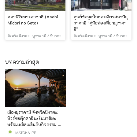
สถานีริมทางอาซาฮี (Asahi
ศูนย์ข้อมูลนักท่องเที่ยวสถานีมุ
Midori no Sato)
ราคามิ “คู่มือท่องเที่ยวมุราคา
มิ”
จังหวัดนีงาตะ
มูราคามิ / ชิบาตะ
จังหวัดนีงาตะ
มูราคามิ / ชิบาตะ
บทความล่าสุด
เมืองมุราคามิ จังหวัดนีงาตะ:
ทัวร์ชมตุ๊กตาฮินะในมาชิยะ
พร้อมเพลิดเพลินกับกิจกรรม ที่
เที่ยว และอาหารท้องถิ่น
MATCHA-PR