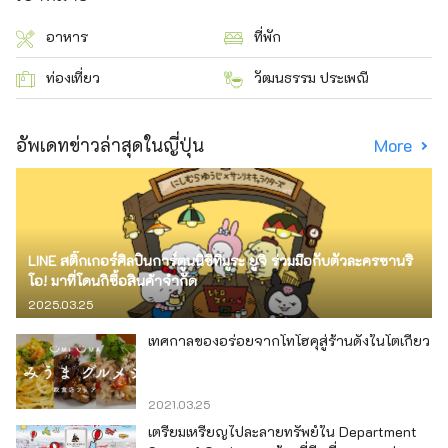
อาหาร
ที่พัก
ท่องเที่ยว
วัฒนธรรม ประเพณี
อัพเดทข่าวล่าสุดในญี่ปุ่น
More
LINE สติ๊กเกอร์ศิลปินการ์ตูนนิชิทีมูระ ยูจิ ร่วมมือกับตัวละครซานริ
โอ! มาที่โดนกิซื้อสินค้าจำกัด
2025.03.25
เทศกาลของอร่อยจากโทโฮคุสู่ร้านดังในโตเกียว
2021.03.25
เตรียมเหรียญไปละลายทรัพย์ใน Department