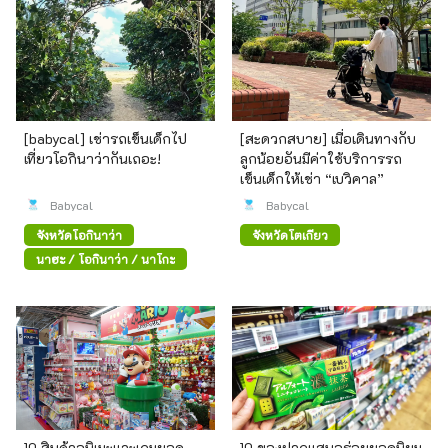
[babycal] เช่ารถเข็นเด็กไป
[สะดวกสบาย] เมื่อเดินทางกับ
เที่ยวโอกินาว่ากันเถอะ!
ลูกน้อยอันมีค่าใช้บริการรถ
เข็นเด็กให้เช่า “เบวิคาล”
Babycal
Babycal
จังหวัดโอกินาว่า
จังหวัดโตเกียว
นาฮะ / โอกินาว่า / นาโกะ
10 สินค้าอนิเมะและเกมยอด
10 ของฝากแสนอร่อยยอดนิยม