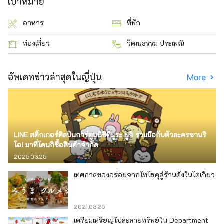
เป้าหมาย
อาหาร
ที่พัก
ท่องเที่ยว
วัฒนธรรม ประเพณี
อัพเดทข่าวล่าสุดในญี่ปุ่น
More
LINE สติ๊กเกอร์ศิลปินการ์ตูนนิชิทีมูระ ยูจิ ร่วมมือกับตัวละครซานริ
โอ! มาที่โดนกิซื้อสินค้าจำกัด
2025.03.25
เทศกาลของอร่อยจากโทโฮคุสู่ร้านดังในโตเกียว
2021.03.25
เตรียมเหรียญไปละลายทรัพย์ใน Department