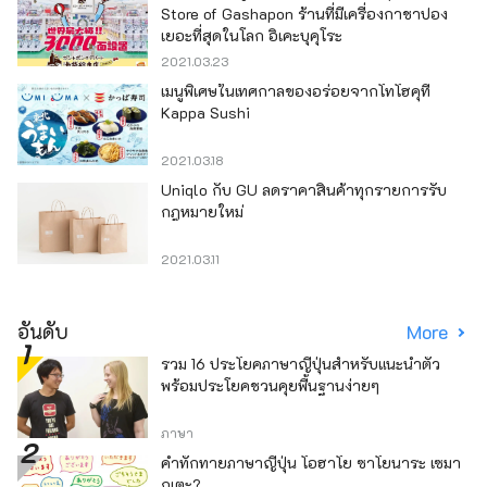
Store of Gashapon ร้านที่มีเครื่องกาชาปอง
เยอะที่สุดในโลก อิเคะบุคุโระ
2021.03.23
เมนูพิเศษในเทศกาลของอร่อยจากโทโฮคุที่
Kappa Sushi
2021.03.18
Uniqlo กับ GU ลดราคาสินค้าทุกรายการรับ
กฎหมายใหม่
2021.03.11
อันดับ
More
รวม 16 ประโยคภาษาญี่ปุ่นสำหรับแนะนำตัว
พร้อมประโยคชวนคุยพื้นฐานง่ายๆ
ภาษา
คำทักทายภาษาญี่ปุ่น โอฮาโย ซาโยนาระ เซมา
กุเตะ?