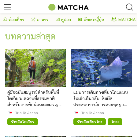
ท่องเที่ยว
อาหาร
คูปอง
อัพเดทญี่ปุ่น
MATCHA 
บทความล่าสุด
คู่มือฉบับสมบูรณ์สำหรับพื้นที่
แผนการเดินทางเที่ยวโกเบแบบ
โตเกียว: สถานที่ธรรมชาติ
ไปเช้าเย็นกลับ: สัมผัส
สำหรับการพักผ่อนและผจญ
ประสบการณ์การสวมชุดยูกา
ภัย
ตะ (กิโมโนฤดูร้อนแบบดั้งเดิม
Trip To Japan
Trip To Japan
ของญี่ปุ่น) เที่ยวชมไชน่าทาวน์
จังหวัดโตเกียว
จังหวัดเฮียวโกะ
โกเบ
และพิพิธภัณฑ์สัตว์น้ำ