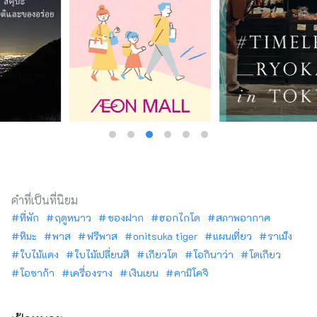
คำที่เป็นที่นิยม
ที่พัก
ฤดูหนาว
ของฝาก
ฮอกไกโด
สภาพอากาศ
หิมะ
พาส
ฟรีพาส
onitsuka tiger
แผนเที่ยว
ราเม็ง
ใบไม้แดง
ใบไม้เปลี่ยนสี
เกียวโต
โอกินาว่า
โตเกียว
โอซาก้า
เครื่องราง
เงินเยน
คามิโคจิ