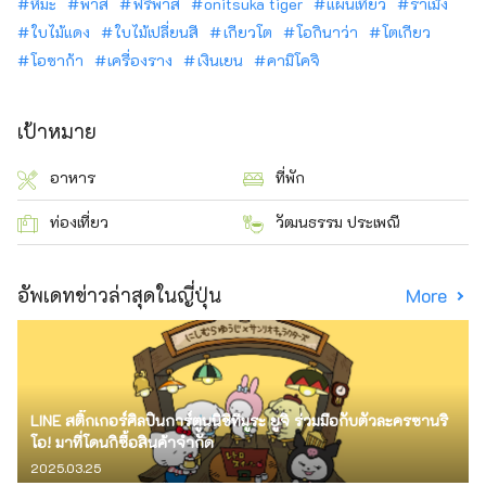
หิมะ
พาส
ฟรีพาส
onitsuka tiger
แผนเที่ยว
ราเม็ง
ใบไม้แดง
ใบไม้เปลี่ยนสี
เกียวโต
โอกินาว่า
โตเกียว
โอซาก้า
เครื่องราง
เงินเยน
คามิโคจิ
เป้าหมาย
อาหาร
ที่พัก
ท่องเที่ยว
วัฒนธรรม ประเพณี
อัพเดทข่าวล่าสุดในญี่ปุ่น
More
LINE สติ๊กเกอร์ศิลปินการ์ตูนนิชิทีมูระ ยูจิ ร่วมมือกับตัวละครซานริ
โอ! มาที่โดนกิซื้อสินค้าจำกัด
2025.03.25