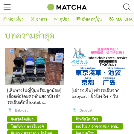
ท่องเที่ยว
อาหาร
คูปอง
อัพเดทญี่ปุ่น
MATCHA 
บทความล่าสุด
[เดินทางไปญี่ปุ่นพร้อมลูกน้อย]
[เช่ารถเข็น] เช่ารถเข็นจาก
เชื่อมต่อโดยตรงกับสถานี! เช่า
babycal 1 ชั่วโมง ถึง 7 วัน
รถเข็นเด็กที่ Ekitabi
Concierge
Babycal
Babycal
จังหวัดโตเกียว
จังหวัดโตเกียว
โตเกียว / มารุโนะอุจิ
อุเอโนะ / อาซากุสะ / อากิ
ฮาบาระ
ชิบูย่า / ฮาราจูกุ / โอโมเตะ
อิเคะบุคุโระ