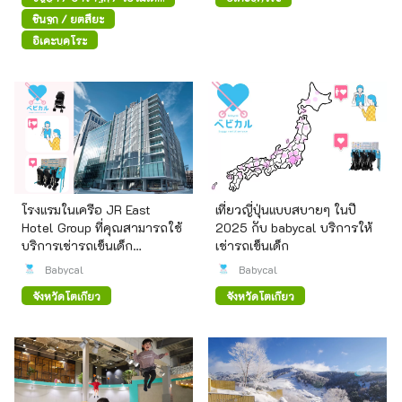
ซันโด
ชินจูกุ / ยตสึยะ
อิเคะบุคุโระ
โรงแรมในเครือ JR East
เที่ยวญี่ปุ่นแบบสบายๆ ในปี
Hotel Group ที่คุณสามารถใช้
2025 กับ babycal บริการให้
บริการเช่ารถเข็นเด็ก
เช่ารถเข็นเด็ก
"babycal"
Babycal
Babycal
จังหวัดโตเกียว
จังหวัดโตเกียว