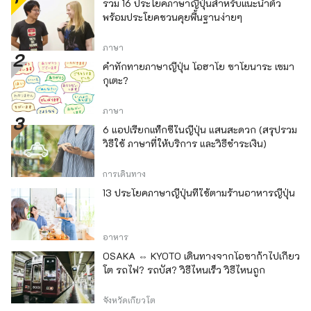
รวม 16 ประโยคภาษาญี่ปุ่นสำหรับแนะนำตัว
พร้อมประโยคชวนคุยพื้นฐานง่ายๆ
ภาษา
คำทักทายภาษาญี่ปุ่น โอฮาโย ซาโยนาระ เซมา
กุเตะ?
ภาษา
6 แอปเรียกแท็กซี่ในญี่ปุ่น แสนสะดวก (สรุปรวม
วิธีใช้ ภาษาที่ให้บริการ และวิธีชำระเงิน)
การเดินทาง
13 ประโยคภาษาญี่ปุ่นที่ใช้ตามร้านอาหารญี่ปุ่น
อาหาร
OSAKA ⇔ KYOTO เดินทางจากโอซาก้าไปเกียว
โต รถไฟ? รถบัส? วิธีไหนเร็ว วิธีไหนถูก
จังหวัดเกียวโต