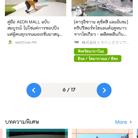
คู่มือ AEON MALL ฉบับ
[คารุอิซาวะ คุซัตสึ และมันซะ]
สมบูรณ์ ไม่ใช่แค่การชอปปิง
ทริปรีสอร์ทไฮแลนด์ฤดูหนาว
แต่ผู้คนทุกเจนเนอเรชันมาสนุก
จากโตเกียว - เพลิดเพลินกับ
เพลิดเพลินด้วยกันได้
บ่อน้ำพุร้อน ธรรมชาติ และ
MATCHA-PR
株式会社トラベックスツアー
อาหารรสเลิศ
ズ
จังหวัดนากาโนะ
อินะ / โคมากาเนะ / อีดะ
6 / 17
บทความพิเศษ
More