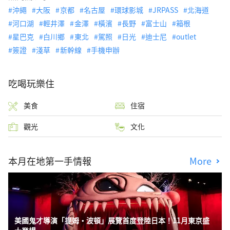
沖繩
大阪
京都
名古屋
環球影城
JRPASS
北海道
河口湖
輕井澤
金澤
橫濱
長野
富士山
箱根
星巴克
白川鄉
東北
駕照
日光
迪士尼
outlet
簽證
淺草
新幹線
手機申辦
吃喝玩樂住
美食
住宿
觀光
文化
本月在地第一手情報
More
美國鬼才導演「提姆・波頓」展覽首度登陸日本！11月東京盛