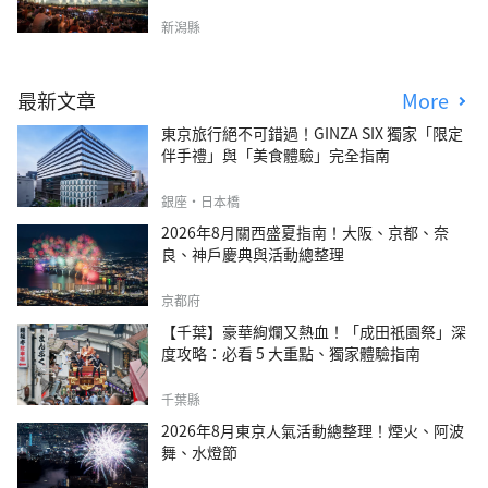
新潟縣
最新文章
More
東京旅行絕不可錯過！GINZA SIX 獨家「限定
伴手禮」與「美食體驗」完全指南
銀座・日本橋
2026年8月關西盛夏指南！大阪、京都、奈
良、神戶慶典與活動總整理
京都府
【千葉】豪華絢爛又熱血！「成田祇園祭」深
度攻略：必看 5 大重點、獨家體驗指南
千葉縣
2026年8月東京人氣活動總整理！煙火、阿波
舞、水燈節