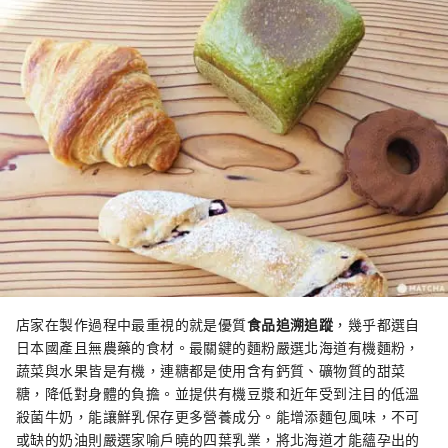
店家在製作過程中最重視的就是優質
食品追溯追蹤
，幾乎都選自
日本國產且無農藥的食材。最關鍵的麵粉嚴選北海道有機麵粉，
蔬菜與水果皆是有機，連糖都是使用含有鈣質、礦物質的甜菜
糖，降低對身體的負擔。並提供有機豆漿和近年受到注目的低溫
殺菌牛奶，能讓鮮乳保存更多營養成分。能增添麵包風味，不可
或缺的奶油則嚴選家喻戶曉的四葉乳業，將北海道才能蘊孕出的