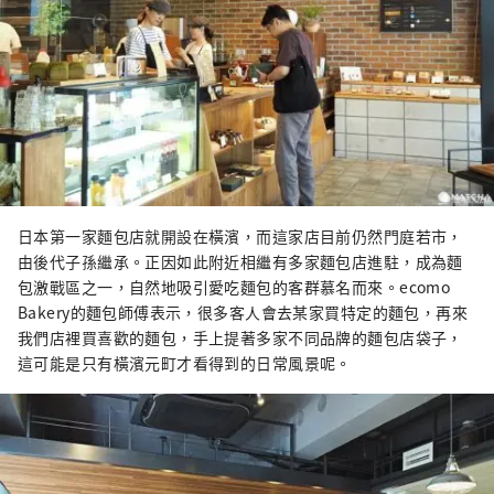
日本第一家麵包店就開設在橫濱，而這家店目前仍然門庭若市，
由後代子孫繼承。正因如此附近相繼有多家麵包店進駐，成為麵
包激戰區之一，自然地吸引愛吃麵包的客群慕名而來。ecomo
Bakery的麵包師傅表示，很多客人會去某家買特定的麵包，再來
我們店裡買喜歡的麵包，手上提著多家不同品牌的麵包店袋子，
這可能是只有橫濱元町才看得到的日常風景呢。