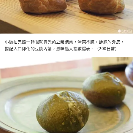
小編拍完照一轉眼就賣光的豆漿泡芙，清爽不膩，酥脆的外皮，
搭配入口即化的豆漿內餡，滋味迷人指數爆表。（200日幣）