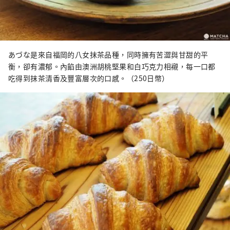
あづな是來自福岡的八女抹茶品種，同時擁有苦澀與甘甜的平
衡，卻有濃郁。內餡由澳洲胡桃堅果和白巧克力相襯，每一口都
吃得到抹茶清香及豐富層次的口感。（250日幣）