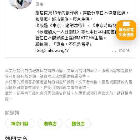
東京
旅居東京13年的創作者。喜歡分享日本深度旅遊，
咖啡廳
，城市獨旅，東京生活。
出版過《東京，謝謝款待》
、
《東京時時刻刻》
、
藥妝家電
《歡迎加入一人日劇社》
等七本日本相關書籍。
免稅優惠
曾任日本觀光線上媒體MATCHA主編。
粉絲團：「東京，不只是留學」

more
IG:@mihowang47
本文所提供的情報為採訪時的內容。文章內提到的商品、服務內容或是價格
等可能會有所更動，請實際以店家提供資訊為準。
本記事的資訊基於筆者當時的調查和撰寫。文章發佈後，產品或服務的內容
和價格可能會有變更，在使用時請再次事前確認。
此外，記事內可能包含分潤與廣告連結，在購買或預訂產品之前，請謹慎考
慮。
關鍵詞
神奈川縣
咖啡店
麵包店
熱門文章