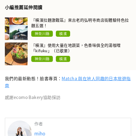
小編推薦延伸閱讀
『橫濱拉麵激戰區』來古老的弘明寺商店街體驗特色拉
麵五選！
神奈川縣
橫濱
『橫濱』使用大量在地蔬菜，色香味俱全的湯咖哩
「kifuku」（已歇業）
神奈川縣
橫濱
我們的最新動態！臉書專頁：
Matcha 與在地人同趣的日本旅遊指
南
感謝ecomo Bakery協助採訪
作者
miho