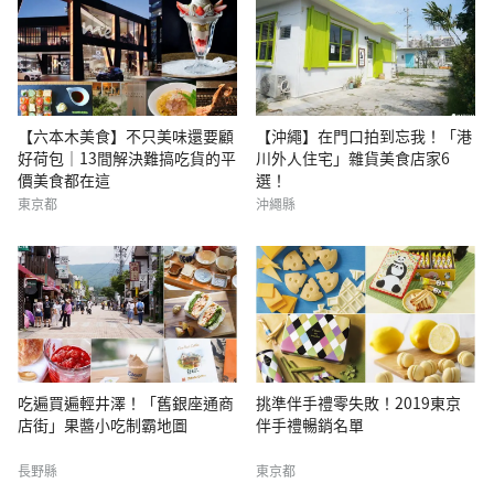
【六本木美食】不只美味還要顧
【沖繩】在門口拍到忘我！「港
好荷包｜13間解決難搞吃貨的平
川外人住宅」雜貨美食店家6
價美食都在這
選！
東京都
沖繩縣
吃遍買遍輕井澤！「舊銀座通商
挑準伴手禮零失敗！2019東京
店街」果醬小吃制霸地圖
伴手禮暢銷名單
長野縣
東京都