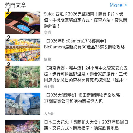
熱門文章
More
Suica 西瓜卡2026完整指南！購買卡片、儲
值、手機版安裝設定方式、搭車方法、常見問
題解答！
交通
【2026年BicCamera17％優惠券】
BicCamera最新必買3C產品23選＆購物攻略
購物
【東京近郊・輕井澤】24小時中文管家安心支
援，步行可達星野溫泉，適合家庭旅行、三代
同遊與紀念日的森林高質感包棟別墅「輕井澤
森四季VILLA」
長野縣
【2026大阪購物】梅田逛街購物完全攻略！
17間百貨公司和購物商場懶人包
大阪府
日本三大花火「長岡花火大會」2027年舉辦日
期、交通方式、購票指南、隱藏欣賞地點