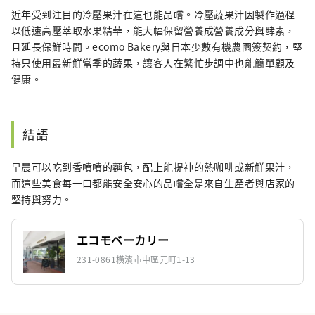
近年受到注目的冷壓果汁在這也能品嚐。冷壓蔬果汁因製作過程
以低速高壓萃取水果精華，能大幅保留營養成營養成分與酵素，
且延長保鮮時間。ecomo Bakery與日本少數有機農園簽契約，堅
持只使用最新鮮當季的蔬果，讓客人在繁忙步調中也能簡單顧及
健康。
結語
早晨可以吃到香噴噴的麵包，配上能提神的熱咖啡或新鮮果汁，
而這些美食每一口都能安全安心的品嚐全是來自生產者與店家的
堅持與努力。
エコモベーカリー
231-0861橫濱市中區元町1-13