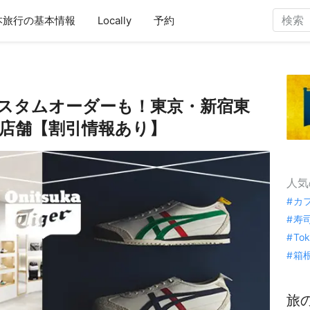
本旅行の基本情報
Locally
予約
E」カスタムオーダーも！東京・新宿東
店舗【割引情報あり】
人気
カ
寿
To
箱
旅