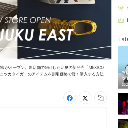
Lat
宿東がオープン。新店舗でGETしたい夏の新発売「MEXICO 
ち
MR」、オニツカタイガーのアイテムを割引価格で賢く購入する方法
ッ
202