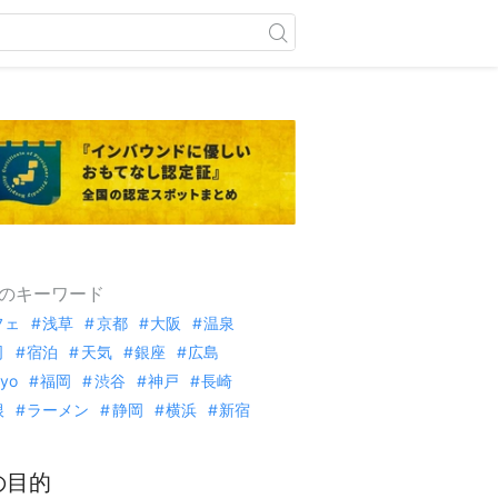
のキーワード
フェ
浅草
京都
大阪
温泉
司
宿泊
天気
銀座
広島
kyo
福岡
渋谷
神戸
長崎
根
ラーメン
静岡
横浜
新宿
の目的