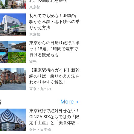
札、公園改札を解説
東京都
初めてでも安心！JR新宿
駅から私鉄・地下鉄への乗
りかえ方法
東京都
東京からの日帰り旅行スポ
ット18選。1時間で電車で
行ける観光地も
観光
【東京駅構内ガイド】新幹
線のりば・乗りかえ方法を
わかりやすく解説！
東京・丸の内
着
More
東京旅行で絶対外せない！
GINZA SIXならではの「限
定手土産」と「美食体験」
完全ガイド
銀座・日本橋