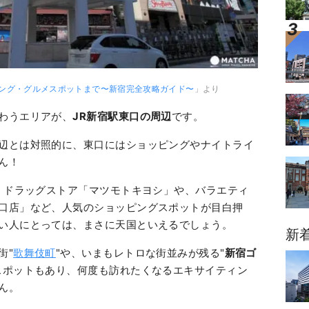
ング・グルメスポットまで〜新宿完全攻略ガイド〜
」より
わうエリアが、
JR新宿駅東口の周辺
です。
辺とは対照的に、東口にはショッピングやナイトライ
ん！
と、ドラッグストア「マツモトキヨシ」や、バラエティ
口店」など、人気のショッピングスポットが目白押
い人にとっては、まさに天国といえるでしょう。
新
街"
歌舞伎町
"や、いまもレトロな街並みが残る"
新宿ゴ
スポットもあり、何度も訪れたくなるエキサイティン
ん。