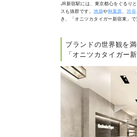
JR新宿駅には、東京都心をぐるり
スも抜群です。
池袋
や
秋葉原
、
渋谷
き、「オニツカタイガー新宿東」で
ブランドの世界観を満
「オニツカタイガー新