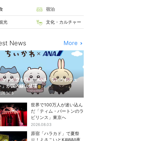
食
宿泊
観光
文化・カルチャー
est News
More
いかわが空を飛ぶ！ANA「ちいかわジェ
ト」が国内線に登場
6.08.05
世界で100万人が迷い込ん
だ「ティム・バートンのラ
ビリンス」東京へ
2026.08.03
原宿「ハラカド」で夏祭
り！よさこいとKAWAII夜