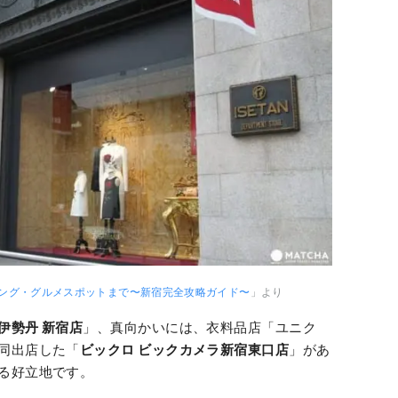
ング・グルメスポットまで〜新宿完全攻略ガイド〜
」より
伊勢丹 新宿店
」、真向かいには、衣料品店「ユニク
同出店した「
ビックロ ビックカメラ新宿東口店
」があ
る好立地です。