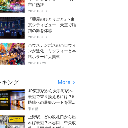
市に熱狂
2026.08.03
『薬屋のひとりごと』×東
京シティビュー！天空で猫
猫の舞を体感
2026.08.03
ハウステンボスのハロウィ
ンが進化！ミッフィーと本
格ホラーに大興奮
2026.07.29
ンキング
More
JR東京駅から大手町駅へ
最短で乗り換えるには？5
路線への最短ルートを写真
つきでご紹介
東京都
上野駅、どの改札口から出
れば最短？不忍口、中央改