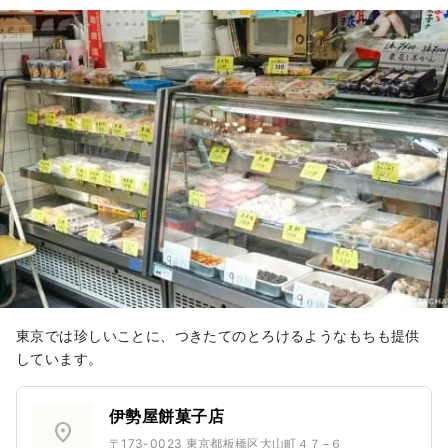
東京では珍しいことに、つきたてのとろけるようなもちも提供
しています。
伊勢屋餅菓子店
location_on
〒173-0023 東京都板橋区大山町４７−６