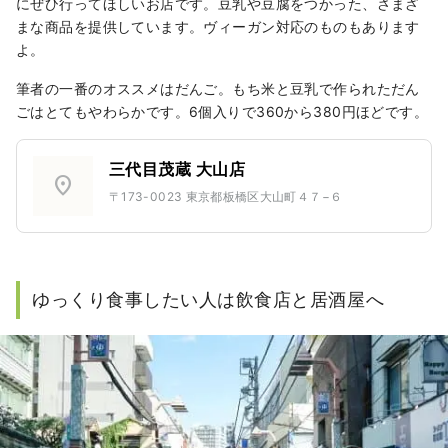
にぜひ行ってほしいお店です。豆乳や豆腐をつかった、さまざ
まな商品を提供しています。ヴィーガン対応のものもあります
よ。
筆者の一番のオススメはだんご。もち米と豆乳で作られただん
ごはとてもやわらかです。6個入りで360から380円ほどです。
三代目茂蔵 大山店
location_on
〒173-0023 東京都板橋区大山町４７−６
ゆっくり食事したい人は飲食店と居酒屋へ