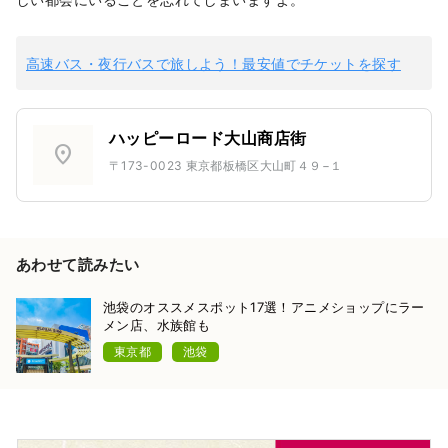
高速バス・夜行バスで旅しよう！最安値でチケットを探す
ハッピーロード大山商店街
location_on
〒173-0023 東京都板橋区大山町４９−１
あわせて読みたい
池袋のオススメスポット17選！アニメショップにラー
メン店、水族館も
東京都
池袋