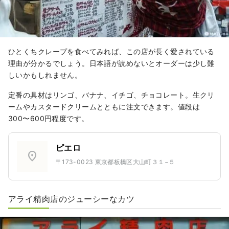
ひとくちクレープを食べてみれば、この店が長く愛されている
理由が分かるでしょう。日本語が読めないとオーダーは少し難
しいかもしれません。
定番の具材はリンゴ、バナナ、イチゴ、チョコレート。生クリ
ームやカスタードクリームとともに注文できます。値段は
300〜600円程度です。
ピエロ
location_on
〒173-0023 東京都板橋区大山町３１−５
アライ精肉店のジューシーなカツ