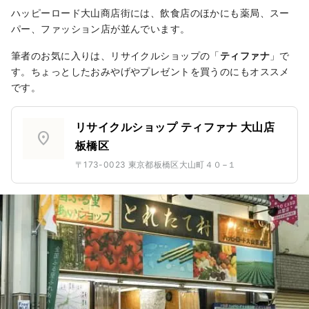
ハッピーロード大山商店街には、飲食店のほかにも薬局、スー
パー、ファッション店が並んでいます。
筆者のお気に入りは、リサイクルショップの「
ティファナ
」で
す。ちょっとしたおみやげやプレゼントを買うのにもオススメ
です。
リサイクルショップ ティファナ 大山店
location_on
板橋区
〒173-0023 東京都板橋区大山町４０−１