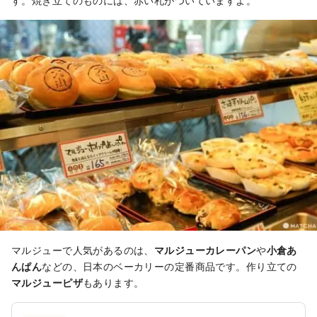
す。焼き立てのものには、赤い札がついていますよ。
マルジューで人気があるのは、
マルジューカレーパン
や
小倉あ
んぱん
などの、日本のベーカリーの定番商品です。作り立ての
マルジューピザ
もあります。