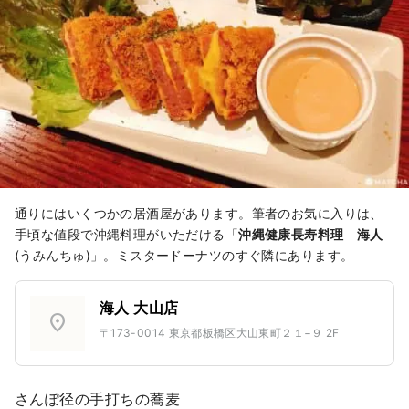
通りにはいくつかの居酒屋があります。筆者のお気に入りは、
手頃な値段で沖縄料理がいただける「
沖縄健康長寿料理 海人
(うみんちゅ)」。ミスタードーナツのすぐ隣にあります。
海人 大山店
location_on
〒173-0014 東京都板橋区大山東町２１−９ 2F
さんぽ径の手打ちの蕎麦