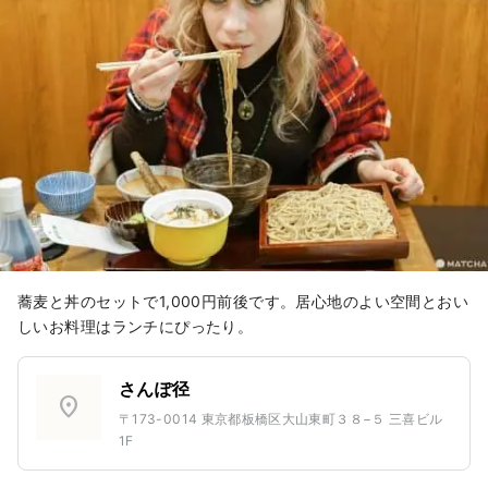
蕎麦と丼のセットで1,000円前後です。居心地のよい空間とおい
しいお料理はランチにぴったり。
さんぽ径
location_on
〒173-0014 東京都板橋区大山東町３８−５ 三喜ビル
1F