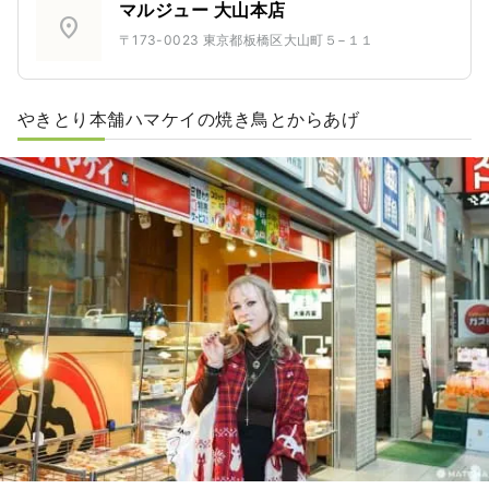
マルジュー 大山本店
location_on
〒173-0023 東京都板橋区大山町５−１１
やきとり本舗ハマケイの焼き鳥とからあげ