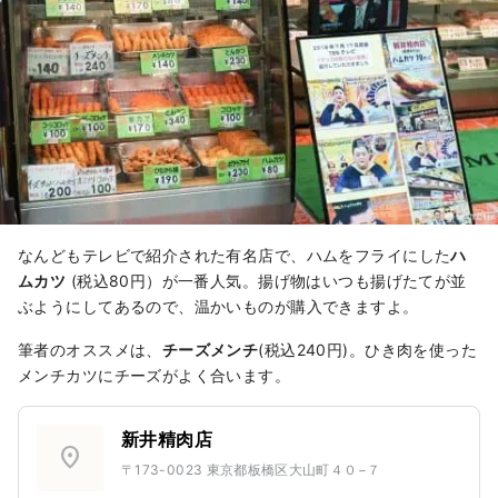
なんどもテレビで紹介された有名店で、ハムをフライにした
ハ
ムカツ
(税込80円）が一番人気。揚げ物はいつも揚げたてが並
ぶようにしてあるので、温かいものが購入できますよ。
筆者のオススメは、
チーズメンチ
(税込240円)。ひき肉を使った
メンチカツにチーズがよく合います。
新井精肉店
location_on
〒173-0023 東京都板橋区大山町４０−７