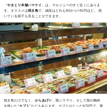
「
やきとり本舗ハマケイ
」は、マルジューのすぐ近くにありま
す。オススメは
焼き鳥
で、値段はどれも80から140円ほど。 焼
いている様子も見ることができます。
焼き鳥だけでなく、
からあげ
や、鶏シウマイ、そして鶏の胸肉
を焼いた"
カブト
"などもあります。カブトはたった670円で、筆