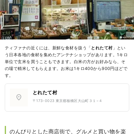
ティファナの近くには、新鮮な食材を扱う「
とれたて村
」とい
う日本各地の食材を集めたアンテナショップがあります。1キロ
単位で玄米を買うこともできます。白米の方がお好みなら、そ
の場で精米してもらえます。お米は1キロ400から900円ほどで
す。
とれたて村
location_on
〒173-0023 東京都板橋区大山町３１−４
のんびりとした商店街で、グルメと買い物を楽