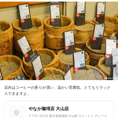
店内はコーヒーの香りが漂い、温かい雰囲気。とてもリラック
スできますよ。
やなか珈琲店 大山店
location_on
〒173-0023 東京都板橋区大山町３１−１１ グレース