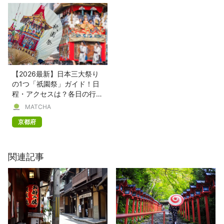
【2026最新】日本三大祭り
の1つ「祇園祭」ガイド！日
程・アクセスは？各日の行
事、山鉾巡回ルート、見どこ
MATCHA
ろを徹底解説！
京都府
関連記事