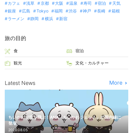
カフェ
浅草
京都
大阪
温泉
寿司
宿泊
天気
銀座
広島
Tokyo
福岡
渋谷
神戸
長崎
箱根
ラーメン
静岡
横浜
新宿
旅の目的
食
宿泊
観光
文化・カルチャー
More
Latest News
ちいかわが空を飛ぶ！ANA「ちいかわジェット」が国内線に
登場
2026.08.05