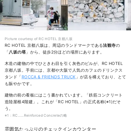
Picture courtesy of RC HOTEL 京都八坂
RC HOTEL 京都八坂は、周辺のランドマークである
法観寺
の
「
八坂の塔
」から、徒歩2分ほどの場所にあります。
木造の建物の中でひときわ目を引く灰色のビルが、RC HOTEL
京都八坂。手前には、京都や大阪で人気のカフェのドリンクス
タンド「
ROCCA & FRIENDS TRUCK
」が店を構えており、とて
も賑やかです。
建物の前の看板にはこう書かれています。「鉄筋コンクリート
造陸屋根4階建」。これが「RC HOTEL」の正式名称(※1)だそ
う。
※1：RC……Reinforced Concreteの略
雰囲気たっぷりのチェックインカウンター