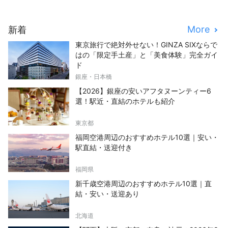
More
新着
東京旅行で絶対外せない！GINZA SIXならで
はの「限定手土産」と「美食体験」完全ガイ
ド
銀座・日本橋
【2026】銀座の安いアフタヌーンティー6
選！駅近・直結のホテルも紹介
東京都
福岡空港周辺のおすすめホテル10選｜安い・
駅直結・送迎付き
福岡県
新千歳空港周辺のおすすめホテル10選｜直
結・安い・送迎あり
北海道