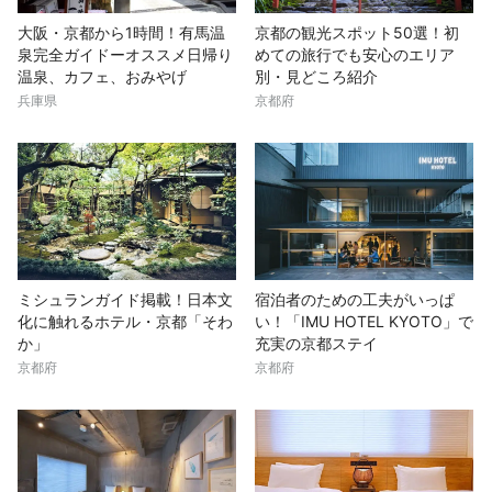
大阪・京都から1時間！有馬温
京都の観光スポット50選！初
泉完全ガイドーオススメ日帰り
めての旅行でも安心のエリア
温泉、カフェ、おみやげ
別・見どころ紹介
兵庫県
京都府
ミシュランガイド掲載！日本文
宿泊者のための工夫がいっぱ
化に触れるホテル・京都「そわ
い！「IMU HOTEL KYOTO」で
か」
充実の京都ステイ
京都府
京都府