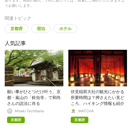
あります。商品の購入、予約にあたっては、慎重にご検討いただきますよ
うお願いします。
関連トピック
京都府
宿泊
ホテル
人気記事
願い事がひとつだけ叶う。京
伏見稲荷大社の観光にかかる
都・嵐山の「鈴虫寺」で和尚
所要時間は？押さえたい見ど
さんの説法に肖る
ころ、ハイキング情報も紹介
Misaki Tachibana
MATCHA
京都府
京都府