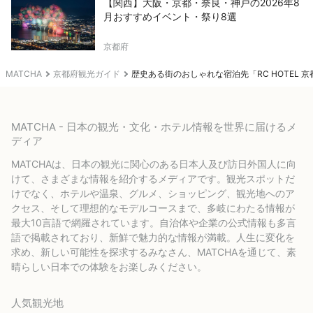
【関西】大阪・京都・奈良・神戸の2026年8
月おすすめイベント・祭り8選
京都府
MATCHA
京都府観光ガイド
歴史ある街のおしゃれな宿泊先「RC HOTEL 
MATCHA - 日本の観光・文化・ホテル情報を世界に届けるメ
ディア
MATCHAは、日本の観光に関心のある日本人及び訪日外国人に向
けて、さまざまな情報を紹介するメディアです。観光スポットだ
けでなく、ホテルや温泉、グルメ、ショッピング、観光地へのア
クセス、そして理想的なモデルコースまで、多岐にわたる情報が
最大10言語で網羅されています。自治体や企業の公式情報も多言
語で掲載されており、新鮮で魅力的な情報が満載。人生に変化を
求め、新しい可能性を探求するみなさん、MATCHAを通じて、素
晴らしい日本での体験をお楽しみください。
人気観光地