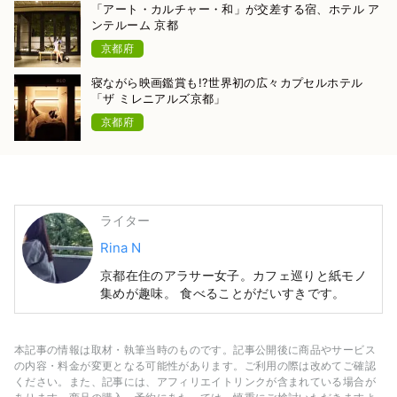
「アート・カルチャー・和」が交差する宿、ホテル ア
ンテルーム 京都
京都府
寝ながら映画鑑賞も!?世界初の広々カプセルホテル
「ザ ミレニアルズ京都」
京都府
ライター
Rina N
京都在住のアラサー女子。カフェ巡りと紙モノ
集めが趣味。 食べることがだいすきです。
本記事の情報は取材・執筆当時のものです。記事公開後に商品やサービス
の内容・料金が変更となる可能性があります。ご利用の際は改めてご確認
ください。また、記事には、アフィリエイトリンクが含まれている場合が