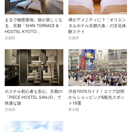
まるで秘密基地。旅が楽しくな
禅がアメニティに？「オリエン
る、京都「SHIN TERRACE &
タルホテル京都六条」の文化体
HOSTEL KYOTO」
験ステイ
京都府
京都府
ホステル初心者も安心。京都の
渋谷100%ガイド！エリア説明
「PIECE HOSTEL SANJO」で
からショッピング&観光スポッ
快適な旅
ト19選
京都府
東京都