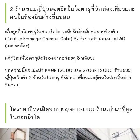
ใด ๆ กรุณาติดต่อฉันที่
z2359351@gmail.com
ค่ะ
2 ร้านขนมญี่ปุ่นยอดฮิตในโอตารุที่นักท่องเที่ยวและ
คนในท้องถิ่นต่างชื่นชอบ
เมื่อพูดถึงโอตารุในฮอกไกโด จะนึกถึงดับเบิ้ลฟอมาจชีสเค้ก
(Double Fromage Cheese Cake) ชื่อดังจากร้านขนม
LeTAO
(เลอ ทาโอะ)
แต่รู้ไหมที่โอตารุยังมีของฝากอร่อยๆ อีกเพียบ!
บทความนี้ขอแนะนำ KAGETSUDO และ SYOGETSUDO ร้านขนม
ญี่ปุ่นเจ้าดัง 2 ร้านในโอตารุ ที่นักท่องเที่ยวและผู้คนในท้องถิ่นต่าง
ชื่นชอบ
โดรายากิรสเลิศจาก KAGETSUDO ร้านเก่าแก่ที่สุด
ในฮอกไกโด