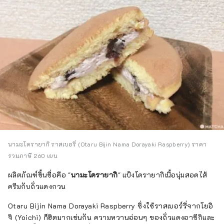
นามะโดรายากิ ราสเบอรี่ (Otaru Bijin Nama Dorayaki Raspberry) ราคา
รวมภาษี 260 เยน
ผลิตภัณฑ์ขึ้นชื่อคือ "
นามะโดรายากิ
" แป้งโดรายากิเนื้อนุ่มสอดไส้
ครีมกับถั่วแดงกวน
Otaru Bijin Nama Dorayaki Raspberry ซึ่งใช้ราสเบอร์รี่จากโยอิ
จิ (Yoichi) ก็ฮิตมากเช่นกัน ความหวานอ่อนๆ ของถั่วแดงอาซึกิและ