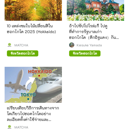
10 แหล่งชมใบไม้เปลี่ยนสีใน
ถ้าไปซัปโปโรล่ะก็ ไปดู
ฮอกไกโด 2025 (Hokkaido)
ที่ทำการรัฐบาลเก่า
ฮอกไกโด（ตึกอิฐแดง）กัน
เถอะ!
MATCHA
Keisuke Yamada
จังหวัดฮอกไกโด
จังหวัดฮอกไกโด
เปรียบเทียบวิธีการเดินทางจาก
โตเกียวไปฮอคไกโดอย่าง
ละเอียดทั้งค่าใช้จ่ายและ
เวลา！
MATCHA