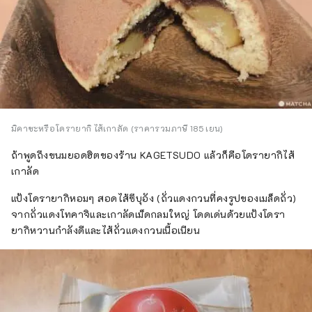
มิคาซะหรือโดรายากิ ไส้เกาลัด (ราคารวมภาษี 185 เยน)
ถ้าพูดถึงขนมยอดฮิตของร้าน KAGETSUDO แล้วก็คือโดรายากิไส้
เกาลัด
แป้งโดรายากิหอมๆ สอดไส้ซึบุอัง (ถั่วแดงกวนที่คงรูปของเมล็ดถั่ว)
จากถั่วแดงโทคาจิและเกาลัดเม็ดกลมใหญ่ โดดเด่นด้วยแป้งโดรา
ยากิหวานกำลังดีและไส้ถั่วแดงกวนเนื้อเนียน