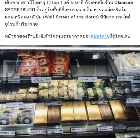
เดินจากสถานีโอตารุ (Otaru) แค่ 5 นาที ก็จะพบกับร้าน
Okumura
SYOGETSUDO
ตั้งอยู่ในพื้นที่ซึ่งขนานนามกันว่า วอลล์สตรีทใน
แดนเหนือของญี่ปุ่น (Wall Street of the North) ที่มีอาคารสไตล์
ยุโรปตั้งเรียงราย
หน้าตาของร้านยังมีเค้าโครงบรรยากาศของ
สมัยไทโช
ที่ดูโดดเด่น