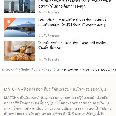
ประสบการณ์ที่ไม่ซ้ำใครที่จะเพิ่มในรายการสิ่งที่
อยากทำในการเดินทางของคุณ
จังหวัดโอซาก้า
[ออกเดินทางจากโตเกียว] ประสบการณ์ทัวร์
ส่วนตัวชมภูเขาไฟฟูจิ | วันแห่งอิสรภาพสุดหรู
จังหวัดชิซูโอกะ
ลิ้มรสโอซาก้าแบบครบถ้วน: อาหารพิเศษที่คน
ท้องถิ่นชื่นชอบ
จังหวัดโอซาก้า
MATCHA
คู่มือท่องเที่ยว จังหวัดฮอกไกโด
ตามหาของฝากจาก KAGETSUDO และ SY
MATCHA - สื่อการท่องเที่ยว วัฒนธรรม และโรงแรมของญี่ปุ่น
MATCHA เป็นสื่อแนะนำข้อมูลหลากหลายแก่ชาวญี่ปุ่นและนักท่องเที่ยว
ต่างชาติที่ต้องการท่องเที่ยวญี่ปุ่น มีเนื้อหาหลากหลายครอบคลุมถึง 10
ภาษา ทั้งสถานที่ท่องเที่ยว โรงแรม ออนเซ็น อาหาร การชอปปิง วิธีการ
เดินทาง และตัวอย่างเส้นทางท่องเที่ยว อีกทั้งยังเผยแพร่ข้อมูลที่เป็น