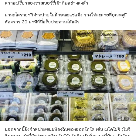
ความเปรี้ยวของราสเบอร์รี่เข้ากันอย่างลงตัว
นามะโดรายากิจำหน่ายในลักษณะแช่แข็ง วางให้ละลายที่อุณหภูมิ
ห้องราว 30 นาทีก็นิ่มรับประทานได้แล้ว
นอกจากนี้ยังจำหน่ายขนมท้องถิ่นของฮอกไกโด เช่น เบโคโมจิ (โมจิ