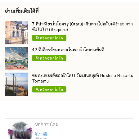
อ่านเพิ่มเติมได้ที่
7 ที่น่าเที่ยวในโอตารุ (Otaru) เดินทางไปกลับได้ง่ายๆ จาก
ซัปโปโร! (Sapporo)
จังหวัดฮอกไกโด
42 ที่เที่ยวห้ามพลาดในฮอกไกโดตามพื้นที่
จังหวัดฮอกไกโด
ชมทะเลเมฆที่ฮอกไกโด! 1 วันแสนสนุกที่ Hoshino Resorts
Tomamu
จังหวัดฮอกไกโด
บทความโดย
乳牛貓