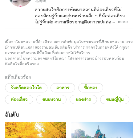
北海道
ความสนใจคือการพัฒนาสถานที่ท่องเที่ยวที่ไม่
ค่อยมีคนรู้จักและค้นพบร้านเล็ก ๆ ที่นักท่องเที่ยว
more
ไม่รู้จักค่ะ ความเชี่ยวชาญคือการแปลท่องเที่ยว
และการพูดภาษาญี่ปุ่นเกี่ยวกับการท่องเที่ยวค่ะ
หากคุณต้องการมาเที่ยวที่ฮอกไกโดหรือมีคำถาม
ใด ๆ กรุณาติดต่อฉันที่
z2359351@gmail.com
เนื้อหาในบทความนี้อ้างอิงจากการเก็บข้อมูลในช่วงเวลาที่เขียนบทความ อาจ
ค่ะ
มีการเปลี่ยนแปลงของรายละเอียดสินค้า บริการ ราคาในภายหลังได้ กรุณา
ตรวจสอบกับสถานที่นั้นอีกครั้งก่อนการไปใช้บริการ
นอกจากนี้ บทความอาจมีลิงก์โฆษณา โปรดพิจารณาอย่างรอบคอบก่อน
ตัดสินใจซื้อหรือจอง
แท๊กเกี่ยวข้อง
จังหวัดฮอกไกโด
อาหาร
ซื้อของ
ท่องเที่ยว
ขนมหวาน
ของฝาก
ขนมญี่ปุ่น
อันดับ