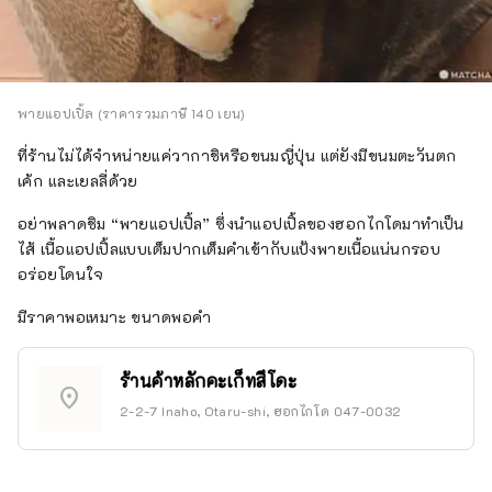
พายแอปเปิ้ล (ราคารวมภาษี 140 เยน)
ที่ร้านไม่ได้จำหน่ายแค่วากาชิหรือขนมญี่ปุ่น แต่ยังมีขนมตะวันตก
เค้ก และเยลลี่ด้วย
อย่าพลาดชิม “พายแอปเปิ้ล” ซึ่งนำแอปเปิ้ลของฮอกไกโดมาทำเป็น
ไส้ เนื้อแอปเปิ้ลแบบเต็มปากเต็มคำเข้ากับแป้งพายเนื้อแน่นกรอบ
อร่อยโดนใจ
มีราคาพอเหมาะ ขนาดพอคำ
ร้านค้าหลักคะเก็ทสึโดะ
location_on
2-2-7 Inaho, Otaru-shi, ฮอกไกโด 047-0032