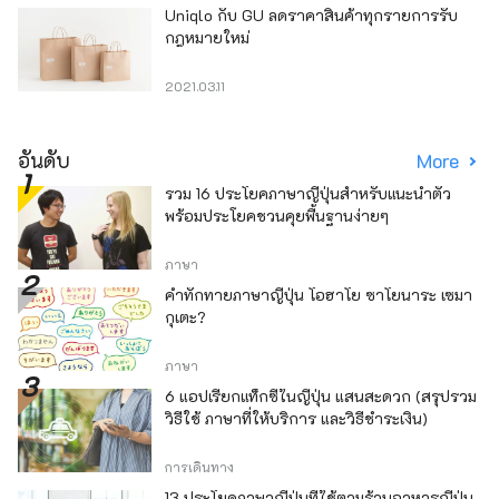
Uniqlo กับ GU ลดราคาสินค้าทุกรายการรับ
กฎหมายใหม่
2021.03.11
อันดับ
More
รวม 16 ประโยคภาษาญี่ปุ่นสำหรับแนะนำตัว
พร้อมประโยคชวนคุยพื้นฐานง่ายๆ
ภาษา
คำทักทายภาษาญี่ปุ่น โอฮาโย ซาโยนาระ เซมา
กุเตะ?
ภาษา
6 แอปเรียกแท็กซี่ในญี่ปุ่น แสนสะดวก (สรุปรวม
วิธีใช้ ภาษาที่ให้บริการ และวิธีชำระเงิน)
การเดินทาง
13 ประโยคภาษาญี่ปุ่นที่ใช้ตามร้านอาหารญี่ปุ่น