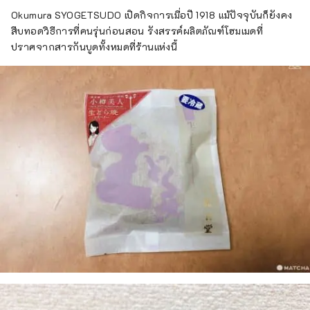
Okumura SYOGETSUDO เปิดกิจการเมื่อปี 1918 แม้ปัจจุบันก็ยังคง
สืบทอดวิธีการที่คนรุ่นก่อนสอน รังสรรค์ผลิตภัณฑ์โฮมเมดที่
ปราศจากสารกันบูดทั้งหมดที่ร้านแห่งนี้