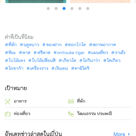
คำที่เป็นที่นิยม
ที่พัก
ฤดูหนาว
ของฝาก
ฮอกไกโด
สภาพอากาศ
หิมะ
พาส
ฟรีพาส
onitsuka tiger
แผนเที่ยว
ราเม็ง
ใบไม้แดง
ใบไม้เปลี่ยนสี
เกียวโต
โอกินาว่า
โตเกียว
โอซาก้า
เครื่องราง
เงินเยน
คามิโคจิ
เป้าหมาย
อาหาร
ที่พัก
ท่องเที่ยว
วัฒนธรรม ประเพณี
อัพเดทข่าวล่าสุดในญี่ปุ่น
More