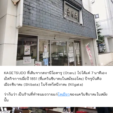
KAGETSUDO ที่เดินจากสถานีโอตารุ (Otaru) ไปได้แค่ 7 นาทีเอง
เปิดกิจการเมื่อปี 1851 (ที่แคว้นชิบาตะในสมัยเอโดะ) ปัจจุบันคือ
เมืองชิบาตะ (Shibata) ในจังหวัดนีงาตะ (Niigata)
ว่ากันว่า เป็นร้านที่ทำขนมถวายแก่
ไดเมียว
ของแคว้นชิบาตะในสมัย
นั้น