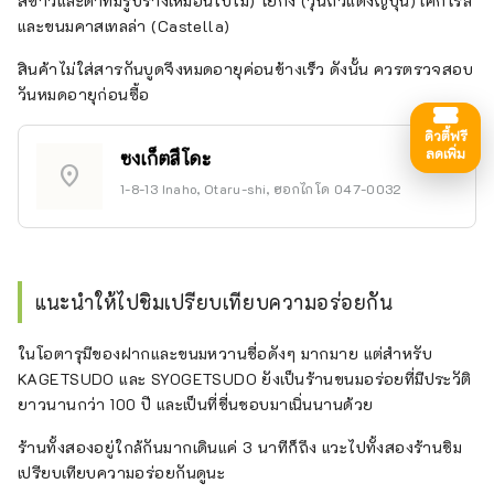
สีขาวและดำที่มีรูปร่างเหมือนใบไม้) โยกัง (วุ้นถั่วแดงญี่ปุ่น) เค้กโรล
และขนมคาสเทลล่า (Castella)
สินค้าไม่ใส่สารกันบูดจึงหมดอายุค่อนข้างเร็ว ดังนั้น ควรตรวจสอบ
วันหมดอายุก่อนซื้อ
ดิวตี้ฟรี
ลดเพิ่ม
ซงเก็ตสึโดะ
location_on
1-8-13 Inaho, Otaru-shi, ฮอกไกโด 047-0032
แนะนำให้ไปชิมเปรียบเทียบความอร่อยกัน
ในโอตารุมีของฝากและขนมหวานชื่อดังๆ มากมาย แต่สำหรับ
KAGETSUDO และ SYOGETSUDO ยังเป็นร้านขนมอร่อยที่มีประวัติ
ยาวนานกว่า 100 ปี และเป็นที่ชื่นชอบมาเนิ่นนานด้วย
ร้านทั้งสองอยู่ใกล้กันมากเดินแค่ 3 นาทีก็ถึง แวะไปทั้งสองร้านชิม
เปรียบเทียบความอร่อยกันดูนะ