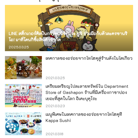
LINE สติ๊กเกอร์ศิลปินการ์ตูนนิชิทีมูระ ยูจิ ร่วมมือกับตัวละครซานริ
โอ! มาที่โดนกิซื้อสินค้าจำกัด
2025.03.25
เทศกาลของอร่อยจากโทโฮคุสู่ร้านดังในโตเกียว
2021.03.25
เตรียมเหรียญไปละลายทรัพย์ใน Department
Store of Gashapon ร้านที่มีเครื่องกาชาปอง
เยอะที่สุดในโลก อิเคะบุคุโระ
2021.03.23
เมนูพิเศษในเทศกาลของอร่อยจากโทโฮคุที่
Kappa Sushi
2021.03.18