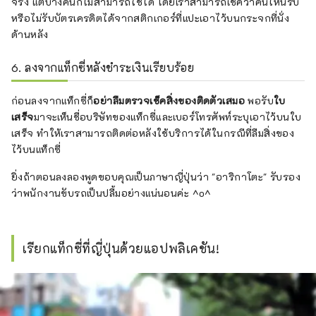
จริง แต่บางคันก็ไม่สามารถใช้ได้ โดยเราสามารถเช็คว่าคันไหนรับ
หรือไม่รับบัตรเครดิตได้จากสติกเกอร์ที่แปะเอาไว้บนกระจกที่นั่ง
ด้านหลัง
6. ลงจากแท็กซี่หลังชำระเงินเรียบร้อย
ก่อนลงจากแท็กซี่ก็
อย่าลืมตรวจเช็คสิ่งของติดตัวเสมอ
พอรับ
ใบ
เสร็จ
มาจะเห็นชื่อบริษัทของแท็กซี่และเบอร์โทรศัพท์ระบุเอาไว้บนใบ
เสร็จ ทำให้เราสามารถติดต่อหลังใช้บริการได้ในกรณีที่ลืมสิ่งของ
ไว้บนแท็กซี่
ยิ่งถ้าตอนลงลองพูดขอบคุณเป็นภาษาญี่ปุ่นว่า "อาริกาโตะ" รับรอง
ว่าพนักงานขับรถเป็นปลื้มอย่างแน่นอนค่ะ ^o^
เรียกแท็กซี่ที่ญี่ปุ่นด้วยแอปพลิเคชัน!