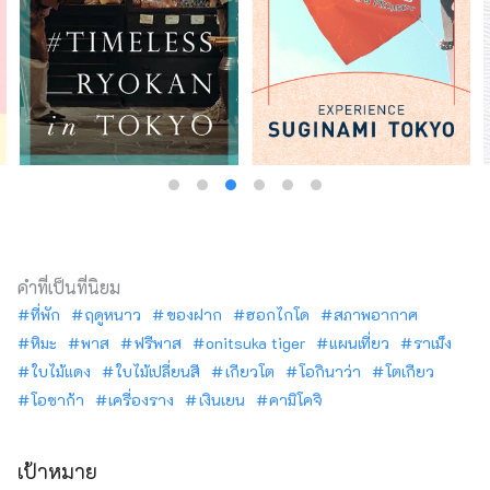
คำที่เป็นที่นิยม
ที่พัก
ฤดูหนาว
ของฝาก
ฮอกไกโด
สภาพอากาศ
หิมะ
พาส
ฟรีพาส
onitsuka tiger
แผนเที่ยว
ราเม็ง
ใบไม้แดง
ใบไม้เปลี่ยนสี
เกียวโต
โอกินาว่า
โตเกียว
โอซาก้า
เครื่องราง
เงินเยน
คามิโคจิ
เป้าหมาย