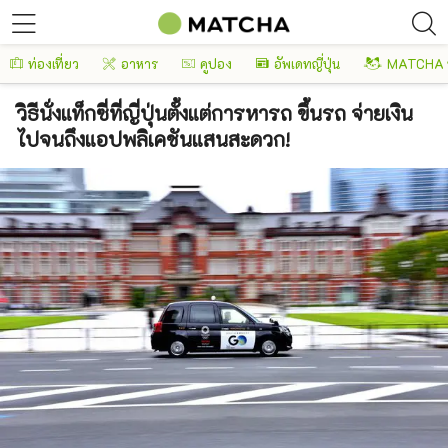
ท่องเที่ยว
อาหาร
คูปอง
อัพเดทญี่ปุ่น
MATCHA 
วิธีนั่งแท็กซี่ที่ญี่ปุ่นตั้งแต่การหารถ ขึ้นรถ จ่ายเงิน
ไปจนถึงแอปพลิเคชันแสนสะดวก!