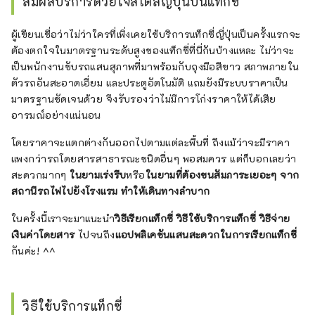
สัมผัสบริการด้วยใจสไตล์ญี่ปุ่นบนแท็กซี่
ผู้เขียนเชื่อว่าไม่ว่าใครที่เพิ่งเคยใช้บริการแท็กซี่ญี่ปุ่นเป็นครั้งแรกจะ
ต้องตกใจในมาตรฐานระดับสูงของแท็กซี่ที่นี่กันบ้างแหละ ไม่ว่าจะ
เป็นพนักงานขับรถแสนสุภาพที่มาพร้อมกับถุงมือสีขาว สภาพภายใน
ตัวรถอันสะอาดเอี่ยม และประตูอัตโนมัติ แถมยังมีระบบราคาเป็น
มาตรฐานชัดเจนด้วย จึงรับรองว่าไม่มีการโก่งราคาให้ได้เสีย
อารมณ์อย่างแน่นอน
โดยราคาจะแตกต่างกันออกไปตามแต่ละพื้นที่ ถึงแม้ว่าจะมีราคา
แพงกว่ารถโดยสารสาธารณะชนิดอื่นๆ พอสมควร แต่ก็บอกเลยว่า
สะดวกมากๆ
ในยามเร่งรีบ
หรือ
ในยามที่ต้องขนสัมภาระเยอะๆ จาก
สถานีรถไฟไปยังโรงแรม ทำให้เดินทางลำบาก
ในครั้งนี้เราจะมาแนะนำ
วิธีเรียกแท็กซี่
วิธีใช้บริการแท็กซี่
วิธีจ่าย
เงินค่าโดยสาร
ไปจนถึง
แอปพลิเคชันแสนสะดวกในการเรียกแท็กซี่
กันค่ะ! ^^
วิธีใช้บริการแท็กซี่