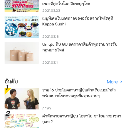
เยอะที่สุดในโลก อิเคะบุคุโระ
2021.03.23
เมนูพิเศษในเทศกาลของอร่อยจากโทโฮคุที่
Kappa Sushi
2021.03.18
Uniqlo กับ GU ลดราคาสินค้าทุกรายการรับ
กฎหมายใหม่
2021.03.11
อันดับ
More
รวม 16 ประโยคภาษาญี่ปุ่นสำหรับแนะนำตัว
พร้อมประโยคชวนคุยพื้นฐานง่ายๆ
ภาษา
คำทักทายภาษาญี่ปุ่น โอฮาโย ซาโยนาระ เซมา
กุเตะ?