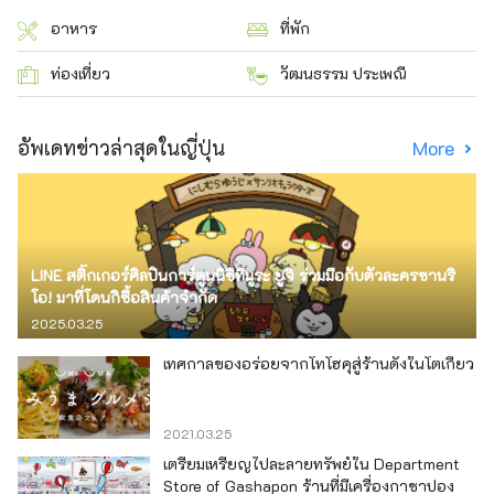
อาหาร
ที่พัก
ท่องเที่ยว
วัฒนธรรม ประเพณี
อัพเดทข่าวล่าสุดในญี่ปุ่น
More
LINE สติ๊กเกอร์ศิลปินการ์ตูนนิชิทีมูระ ยูจิ ร่วมมือกับตัวละครซานริ
โอ! มาที่โดนกิซื้อสินค้าจำกัด
2025.03.25
เทศกาลของอร่อยจากโทโฮคุสู่ร้านดังในโตเกียว
2021.03.25
เตรียมเหรียญไปละลายทรัพย์ใน Department
Store of Gashapon ร้านที่มีเครื่องกาชาปอง