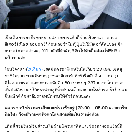
เมื่อเดินทางมาถึงจุดหมายปลายทางแล้วก็จ่ายเงินตามราคาบน
มิเตอร์ได้เลย ขอบอกไว้ก่อนเลยว่าในญี่ปุ่นไม่มีมิเตอร์ดัดแปลง จึง
สบายใจหายห่วงค่ะ XD แล้วที่สำคัญก็คือ
ไม่จำเป็นต้องให้ทิป
กับ
พนักงานค่ะ
โซนใจกลาง
โตเกียว
(เขตปกครองพิเศษในโตเกียว 23 เขต, เขตมุ
ซาชิโนะ และเขตมิทากะ) ราคามิเตอร์แท็กซี่เริ่มต้นที่ 410 เยน (1
กิโลเมตรแรก) และจะบวกเพิ่มอีก 80 เยนทุกๆ 237 เมตร โดยราคา
เริ่มต้นมีแปะเอาไว้ตรงประตูที่นั่งด้านหลังและภายในตัวรถ ยังไงก่อน
ขึ้นแท็กซี่ก็อย่าลืมถามพนักงานให้ชัวร์ก่อนนะคะ
นอกจากนี้
ช่วงกลางคืนและช่วงเช้าตรู่ (22.00 – 05.00 น. ของวัน
ถัดไป) ก็จะมีการชาร์จค่าโดยสารเพิ่มเป็น 2 เท่าด้วย
แท็กซี่ส่วนใหญ่รับชำระเงินผ่านบัตรเครดิตและช่องทางออนไลน์ก็