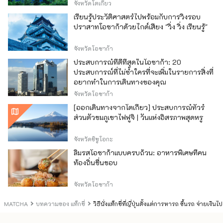
จังหวัดโตเกียว
เรียนรู้ประวัติศาสตร์ไปพร้อมกับการวิ่งรอบ
ปราสาทโอซาก้าด้วยไกด์เสียง "วิ่ง วิ่ง เรียนรู้"
จังหวัดโอซาก้า
ประสบการณ์ที่ดีที่สุดในโอซาก้า: 20
ประสบการณ์ที่ไม่ซ้ำใครที่จะเพิ่มในรายการสิ่งที่
อยากทำในการเดินทางของคุณ
จังหวัดโอซาก้า
[ออกเดินทางจากโตเกียว] ประสบการณ์ทัวร์
ส่วนตัวชมภูเขาไฟฟูจิ | วันแห่งอิสรภาพสุดหรู
จังหวัดชิซูโอกะ
ลิ้มรสโอซาก้าแบบครบถ้วน: อาหารพิเศษที่คน
ท้องถิ่นชื่นชอบ
จังหวัดโอซาก้า
MATCHA
บทความของ แท็กซี่
วิธีนั่งแท็กซี่ที่ญี่ปุ่นตั้งแต่การหารถ ขึ้นรถ จ่าย