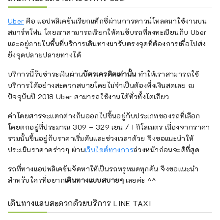
Uber
คือ แอปพลิเคชันเรียกแท็กซี่ผ่านการดาวน์โหลดมาใช้งานบน
สมาร์ทโฟน โดยเราสามารถเรียกให้คนขับรถที่ลงทะเบียนกับ Uber
และอยู่ภายในพื้นที่บริการเดินทางมารับตรงจุดที่ต้องการเพื่อไปส่ง
ยังจุดปลายปลายทางได้
บริการนี้รับชำระเงินผ่าน
บัตรเครดิตเท่านั้น
ทำให้เราสามารถใช้
บริการได้อย่างสะดวกสบายโดยไม่จำเป็นต้องพึ่งเงินสดเลย ณ
ปัจจุบันปี 2018 Uber สามารถใช้งานได้ทั่วทั้งโตเกียว
ค่าโดยสารจะแตกต่างกันออกไปขึ้นอยู่กับประเภทของรถที่เลือก
โดยตกอยู่ที่ประมาณ 309 – 329 เยน / 1 กิโลเมตร เนื่องจากราคา
รวมนั้นขึ้นอยู่กับราคาเริ่มต้นและช่วงเวลาด้วย จึงขอแนะนำให้
ประเมินราคาคร่าวๆ ผ่าน
เว็บไซต์ทางการ
ล่วงหน้าก่อนจะดีที่สุด
รถที่ทางแอปพลิเคชันจัดหาให้เป็นรถหรูหมดทุกคัน จึงขอแนะนำ
สำหรับใครที่อยาก
เดินทางแบบสบายๆ
เลยค่ะ ^^
เดินทางแสนสะดวกด้วยบริการ LINE TAXI