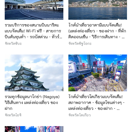
รวมบริการของสนามบินนาริตะ
ไกด์นำเที่ยวอาตามิแบบจัดเต็ม!
แบบจัดเต็ม! Wi-Fi ฟรี・สายการ
(แหล่งท่องเที่ยว・ของฝาก・ที่พัก
บินต้นทุนต่ำ・รถบัสด่วน・ทัวร์
ติดออนเซ็น・วิธีการเดินทาง・
ท่องเที่ยวฟรี
งานอีเว้นท์ประจำปี 2017)
จังหวัดชิบะ
จังหวัดชิซูโอกะ
รวมทุกข้อมูลนาโกย่า (Nagoya)
ไกด์นำเที่ยวโตเกียวแบบจัดเต็ม!
วิธีเดินทาง แหล่งท่องเที่ยว ของ
สภาพอากาศ・ข้อมูลโซนต่างๆ・
ฝาก
แหล่งท่องเที่ยว・ของฝาก・
โรงแรมที่พัก
จังหวัดไอจิ
จังหวัดโตเกียว