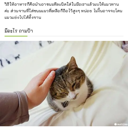
วิธีให้อาหารก็คือนำเอาขนมทีละนิดใส่ในมือเราแล้วแบให้แมวทาน
ค่ะ ส่วนจานที่ใส่ขนมแมวที่เหลือก็ถือไว้สูงๆ หน่อย ไม่งั้นอาจจะโดน
แมวแย่งไปได้ทั้งจาน
มีอะไร ถามป้า