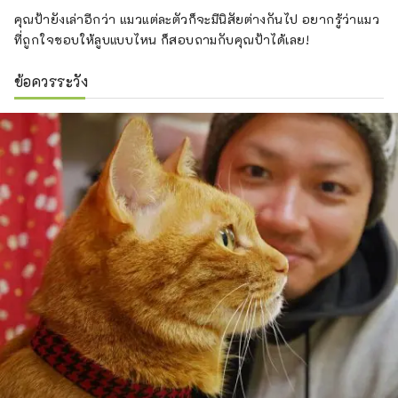
คุณป้ายังเล่าอีกว่า แมวแต่ละตัวก็จะมีนิสัยต่างกันไป อยากรู้ว่าแมว
ที่ถูกใจชอบให้ลูบแบบไหน ก็สอบถามกับคุณป้าได้เลย!
ข้อควรระวัง