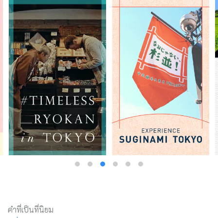
คำที่เป็นที่นิยม