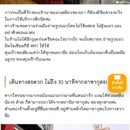
การจะเป็นที่รักของเจ้านายแมวเหมียวของเรา ก็ต้องมีข้อควรระวัง
ในการใช้บริการสักนิดค่ะ
ทางร้านขอความร่วมมือถ่ายรูปแมวโดยไม่ใช้แฟลช ไม่อุ้มแมว และ
อย่าดึงคอแมวค่ะ
ในร้านไม่ได้มีกฎเคร่งเครียดอะไรมากนัก จะนั่งสบายๆ ถ่ายรูปแมว
อัพโซเชียลก็มี Wifi ให้ใช้
คุณป้าขอเพียงแค่ว่าให้ทุกคนเบามือ อ่อนโยนกับน้องแมวซึ่งเป็นเหมือ
นลูกๆ ของคุณป้ากันนะคะ
เดินทางสะดวก ไม่ถึง 10 นาทีจากอาซากุสะ!
ดิวตี้ฟรี
ลดเพิ่ม
หากใครอยากมาเจอน้องแมวมากมายที่แสนน่ารัก แถมได้ช่วยเหลือ
น้องๆ ด้วย ก็สามารถมาได้จากสถานีอาซากุสะ ของทุกสายค่ะ
ตำแหน่งร้านตั้งอยู่ที่สี่แยกพอดี อยู่ด้านหลังวัดอาซากุสะไปทางขวา
มือ