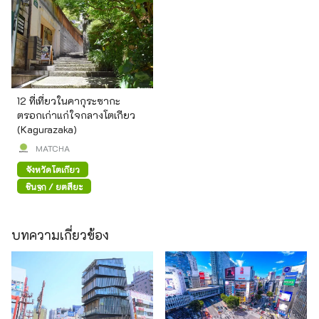
12 ที่เที่ยวในคากุระซากะ
ตรอกเก่าแก่ใจกลางโตเกียว
(Kagurazaka)
MATCHA
จังหวัดโตเกียว
ชินจูกุ / ยตสึยะ
บทความเกี่ยวข้อง