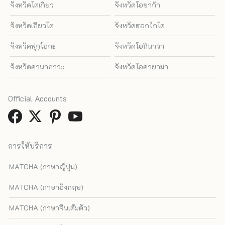
จังหวัดโตเกียว
จังหวัดโอซาก้า
จังหวัดเกียวโต
จังหวัดฮอกไกโด
จังหวัดฟุกุโอกะ
จังหวัดโอกินาว่า
จังหวัดคานากาวะ
จังหวัดโอคายาม่า
Official Accounts
การให้บริการ
MATCHA (ภาษาญี่ปุ่น)
MATCHA (ภาษาอังกฤษ)
MATCHA (ภาษาจีนเต็มตัว)