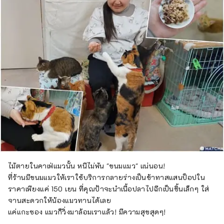
ไม้ตายในคาเฟ่แมวนั้น หนีไม่พ้น "ขนมแมว" แน่นอน!
ที่ร้านมีขนมแมวให้เราใช้บริการกลายร่างเป็นข้าทาสแสนป็อปใน
ราคาเพียงแค่ 150 เยน ที่คุณป้าจะนำเนื้อปลาไปฉีกเป็นชิ้นเล็กๆ ใส่
จานสะดวกให้น้องแมวทานได้เลย
แค่แกะซอง แมวก็วิ่งมาล้อมเราแล้ว! มีความสุขสุดๆ!