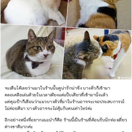
จะเห็นได้เลยว่าแมวในร้านนั้นดูน่ารักน่าชัง บางตัวก็เข้ามา
คลอเคลียเล่นด้วยในเวลาเพียงแค่แป็บเดียวที่เข้ามานั่งแล้ว
แต่คุณป้าก็เตือนว่าแมวบางตัวที่มาในร้านอาจจะเจอประสบการณ์
ไม่ค่อยดีมา บางตัวอาจจะไม่คุ้นกับคนเท่าไหร่ค่ะ
อีกอย่างหนึ่งที่อยากแนะนำก็คือ ร้านนี้เป็นร้านที่ต้อนรับนักท่องเที่ยว
ต่างชาติมากค่ะ