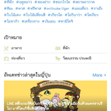
ที่พัก
ฤดูหนาว
ของฝาก
ฮอกไกโด
สภาพอากาศ
หิมะ
พาส
ฟรีพาส
onitsuka tiger
แผนเที่ยว
ราเม็ง
ใบไม้แดง
ใบไม้เปลี่ยนสี
เกียวโต
โอกินาว่า
โตเกียว
โอซาก้า
เครื่องราง
เงินเยน
คามิโคจิ
เป้าหมาย
อาหาร
ที่พัก
ท่องเที่ยว
วัฒนธรรม ประเพณี
อัพเดทข่าวล่าสุดในญี่ปุ่น
More
LINE สติ๊กเกอร์ศิลปินการ์ตูนนิชิทีมูระ ยูจิ ร่วมมือกับตัวละครซานริ
โอ! มาที่โดนกิซื้อสินค้าจำกัด