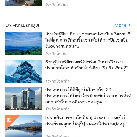
จังหวัดโตเกียว
บทความล่าสุด
More
สำหรับผู้ที่มาเยือนภูเขาทาคาโอะเป็นครั้งแรก: 5
สิ่งที่คุณควรรู้ก่อนขึ้นเขา เพื่อให้การปีนเขาเป็น
ไปอย่างสนุกสนาน
จังหวัดโตเกียว
เรียนรู้ประวัติศาสตร์ไปพร้อมกับการวิ่งรอบ
ปราสาทโอซาก้าด้วยไกด์เสียง "วิ่ง วิ่ง เรียนรู้"
จังหวัดโอซาก้า
ประสบการณ์ที่ดีที่สุดในโอซาก้า: 20
ประสบการณ์ที่ไม่ซ้ำใครที่จะเพิ่มในรายการสิ่งที่
อยากทำในการเดินทางของคุณ
จังหวัดโอซาก้า
[ออกเดินทางจากโตเกียว] ประสบการณ์ทัวร์
ส่วนตัวชมภูเขาไฟฟูจิ | วันแห่งอิสรภาพสุดหรู
จังหวัดชิซูโอกะ