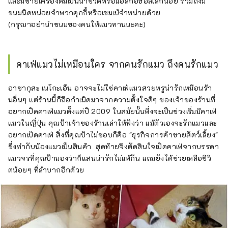
และมีขายเครื่องดื่มเป็นน้ำขวดหรือแอลกอฮอล์เล็กน้อย รวมถึงมี
ขนมนิดหน่อยจำพวกคุกกี้หรือเซมเบ้จำหน่ายด้วย
(กรุณาอย่านำขนมของคนให้แมวทานนะคะ)
คาเฟ่แมวไม่เหมือนใคร จากคนรักแมว ถึงคนรักแมว
อาซากุสะ เนโกะเอ็น อาจจะไม่ใช่คาเฟ่แมวสวยหรูน่ารักเหมือนร้า
นอื่นๆ แต่ร้านนี้ก็ถือกำเนิดมาจากความตั้งใจดีๆ ของเจ้าของร้านที่
อยากเปิดคาเฟ่แมวตั้งแต่ปี 2009 ในสมัยนั้นพึ่งจะเป็นช่วงเริ่มมีคาเฟ่
แมวในญี่ปุ่น คุณป้าเจ้าของร้านเล่าให้ฟังว่า แม้ตัวเองจะรักแมวและ
อยากเปิดคาเฟ่ สิ่งที่คุณป้าไม่ชอบก็คือ "ธุรกิจการค้าขายสัตว์เลี้ยง"
ซึ่งทำกับน้องแมวเป็นสินค้า สุดท้ายจึงตัดสินใจเปิดคาเฟ่จากบรรดา
แมวจรที่คุณป้ามองว่าก็แสนน่ารักไม่แพ้กัน แถมยังได้ช่วยเหลือชีวิ
ตน้อยๆ ที่ลำบากอีกด้วย