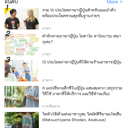
อันดับ
More
รวม 16 ประโยคภาษาญี่ปุ่นสำหรับแนะนำตัว
พร้อมประโยคชวนคุยพื้นฐานง่ายๆ
ภาษา
คำทักทายภาษาญี่ปุ่น โอฮาโย ซาโยนาระ เซมา
กุเตะ?
ภาษา
13 ประโยคภาษาญี่ปุ่นที่ใช้ตามร้านอาหารญี่ปุ่น
อาหาร
6 แอปเรียกแท็กซี่ในญี่ปุ่น แสนสะดวก (สรุปรวม
วิธีใช้ ภาษาที่ให้บริการ และวิธีชำระเงิน)
การเดินทาง
วัดหัวไช้เท้าแห่งอาซากุสะ วัดมัตสึจิยามะโชเด็น
(Matsuchiyama Shoden, Asakusa)