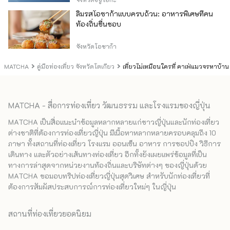
ลิ้มรสโอซาก้าแบบครบถ้วน: อาหารพิเศษที่คน
ท้องถิ่นชื่นชอบ
จังหวัดโอซาก้า
MATCHA
คู่มือท่องเที่ยว จังหวัดโตเกียว
เที่ยวไม่เหมือนใครที่ คาเฟ่แมวจรหาบ้า
MATCHA - สื่อการท่องเที่ยว วัฒนธรรม และโรงแรมของญี่ปุ่น
MATCHA เป็นสื่อแนะนำข้อมูลหลากหลายแก่ชาวญี่ปุ่นและนักท่องเที่ยว
ต่างชาติที่ต้องการท่องเที่ยวญี่ปุ่น มีเนื้อหาหลากหลายครอบคลุมถึง 10
ภาษา ทั้งสถานที่ท่องเที่ยว โรงแรม ออนเซ็น อาหาร การชอปปิง วิธีการ
เดินทาง และตัวอย่างเส้นทางท่องเที่ยว อีกทั้งยังเผยแพร่ข้อมูลที่เป็น
ทางการล่าสุดจากหน่วยงานท้องถิ่นและบริษัทต่างๆ ของญี่ปุ่นด้วย
MATCHA ขอมอบทริปท่องเที่ยวญี่ปุ่นสุดวิเศษ สำหรับนักท่องเที่ยวที่
ต้องการสัมผัสประสบการณ์การท่องเที่ยวใหม่ๆ ในญี่ปุ่น
สถานที่ท่องเที่ยวยอดนิยม