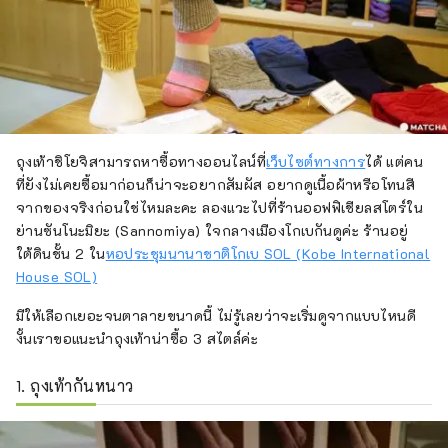
ถุงเท้าชิโยจิสามารถหาซื้อทางออนไลน์ที่
เว็บไซต์ทางการ
ได้ แต่คน
ที่ยังไม่เคยซื้อมาก่อนก็น่าจะอยากสัมผัส อยากดูเนื้อผ้าหรือโทนสี
จากของจริงก่อนใช่ไหมละคะ ลองแวะไปที่ร้านออฟฟิเชียลสโตร์ใน
ย่านซันโนะมิยะ (Sannomiya) ใจกลางเมืองโกเบกันดูค่ะ ร้านอยู่
ใต้ดินชั้น 2 ใน
หอประชุมนานาชาติโกเบ SOL (Kobe International
House SOL)
มีให้เลือกเยอะจนตาลายขนาดนี้ ไม่รู้เลยว่าจะเริ่มดูจากแบบไหนดี
งั้นเราขอแนะนำถุงเท้าน่าซื้อ 3 สไตล์ค่ะ
1. ถุงเท้ากันหนาว