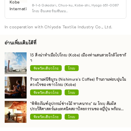
8-1-6 Gokodori, Chuo-ku, Kobe-shi, Hyogo 651-0087
โกเบ อินเตอร์เนชันแน...
In cooperation with Chiyoda Textile Industry Co., Ltd.
อ่านเพิ่มเติมได้ที่
15 สิ่งน่าทำเมื่อไปโกเบ (Kobe) เมืองท่าแสนสวยใกล้โอซาก้
า
จังหวัดเฮียวโกะ
โกเบ
ร้านกาแฟนิชิมูระ (Nishimura's Coffee) ร้านกาแฟอบอุ่นใน
ดวงใจของชาวโกเบ (Kobe)
จังหวัดเฮียวโกะ
โกเบ
"พิพิธภัณฑ์อุปกรณ์ช่างไม้ ทาเคนากะ" ณ โกเบ สัมผัส
ประวัติศาสตร์และเทคนิคสถาปัตยกรรมของญี่ปุ่น พร้อม
ทดลองทำงานช่างไม้แสนสนุก!
จังหวัดเฮียวโกะ
โกเบ