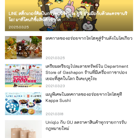
LINE สติ๊กเกอร์ศิลปินการ์ตูนนิชิทีมูระ ยูจิ ร่วมมือกับตัวละครซานริ
โอ! มาที่โดนกิซื้อสินค้าจำกัด
2025.03.25
เทศกาลของอร่อยจากโทโฮคุสู่ร้านดังในโตเกียว
2021.03.25
เตรียมเหรียญไปละลายทรัพย์ใน Department
Store of Gashapon ร้านที่มีเครื่องกาชาปอง
เยอะที่สุดในโลก อิเคะบุคุโระ
2021.03.23
เมนูพิเศษในเทศกาลของอร่อยจากโทโฮคุที่
Kappa Sushi
2021.03.18
Uniqlo กับ GU ลดราคาสินค้าทุกรายการรับ
กฎหมายใหม่