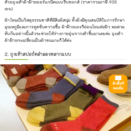
ด้วยถุงเท้าผ้าฝ้ายออร์แกนิคแบบริบซอกส์ (ราคารวมภาษี 935
เยน)
ผ้าไหมเป็นวัสดุธรรมชาติที่มีสัมผัสนุ่ม ทั้งยังมีคุณสมบัติในการรักษา
อุณหภูมิและการดูดซับความชื้น ผ้าฝ้ายเองก็อ่อนโยนต่อผิว พอสวม
ทับกันอย่างนี้แล้วจะช่วยให้ร่างกายอุ่นจากเท้าขึ้นมาเลยค่ะ ถุงเท้า
ผ้าฝ้ายจะเปลี่ยนเป็นผ้าขนแกะก็ได้ค่ะ
2. ถุงเท้าสปอร์ตลำลองหลากแบบ
ดิวตี้ฟรี
ลดเพิ่ม