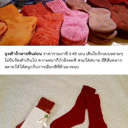
ถุงเท้าถักลายหินอ่อน
ราคารวมภาษี 648 เยน เส้นใยถักแบบหลวมๆ
ไม่บีบรัดเท้าเกินไป ความหนาก็กำลังพอดี สวมใส่สบาย มีสีสันหลาก
หลายให้ได้สนุกกับการเลือกสีที่ตัวเองชอบ