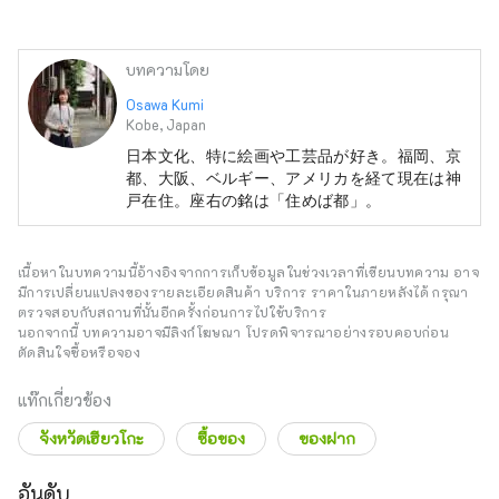
บทความโดย
Osawa Kumi
Kobe, Japan
日本文化、特に絵画や工芸品が好き。福岡、京
都、大阪、ベルギー、アメリカを経て現在は神
戸在住。座右の銘は「住めば都」。
เนื้อหาในบทความนี้อ้างอิงจากการเก็บข้อมูลในช่วงเวลาที่เขียนบทความ อาจ
มีการเปลี่ยนแปลงของรายละเอียดสินค้า บริการ ราคาในภายหลังได้ กรุณา
ตรวจสอบกับสถานที่นั้นอีกครั้งก่อนการไปใช้บริการ
นอกจากนี้ บทความอาจมีลิงก์โฆษณา โปรดพิจารณาอย่างรอบคอบก่อน
ตัดสินใจซื้อหรือจอง
แท๊กเกี่ยวข้อง
จังหวัดเฮียวโกะ
ซื้อของ
ของฝาก
อันดับ