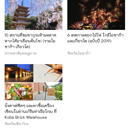
10 สถานที่ชมซากุระห้ามพลาด
6 เทศกาลดอกไม้ไฟ ใกล้โอซาก้า
หากได้มาเยือนคันไซ! (รวมโอ
และเกียวโต (ฉบับปี 2019)
ซาก้า เกียวโต)
ธรรมชาติและฤดูกาล
จังหวัดโอซาก้า
นั่งคาเฟ่ชิคๆ และหาซื้อเครื่อง
เขียนในย่านเก๋ริมท่าเรือโกเบ ที่
Kobe Brick Warehouse
จังหวัดเฮียวโกะ