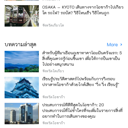
OSAKA ⇔ KYOTO เดินทางจากโอซาก้าไปเกียว
โต รถไฟ? รถบัส? วิธีไหนเร็ว วิธีไหนถูก
จังหวัดเกียวโต
บทความล่าสุด
More
สำหรับผู้ที่มาเยือนภูเขาทาคาโอะเป็นครั้งแรก: 5
สิ่งที่คุณควรรู้ก่อนขึ้นเขา เพื่อให้การปีนเขาเป็น
ไปอย่างสนุกสนาน
จังหวัดโตเกียว
เรียนรู้ประวัติศาสตร์ไปพร้อมกับการวิ่งรอบ
ปราสาทโอซาก้าด้วยไกด์เสียง "วิ่ง วิ่ง เรียนรู้"
จังหวัดโอซาก้า
ประสบการณ์ที่ดีที่สุดในโอซาก้า: 20
ประสบการณ์ที่ไม่ซ้ำใครที่จะเพิ่มในรายการสิ่งที่
อยากทำในการเดินทางของคุณ
จังหวัดโอซาก้า