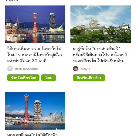
วิธีการเดินทางจากโอซาก้าไป
มารู้จักกับ "ปราสาทฮิเมจิ"
โกเบ! จากสถานีโอซาก้าสู่เมือง
พร้อมวิธีเดินทางไปจากโอซาก้
แห่งท่าเรือแค่ 30 นาที
าและเกียวโต ไปเช้าเย็นกลับก็
ยังได้
Inou masahiro
Mayu
จังหวัดเฮียวโกะ
โกเบ
จังหวัดเฮียวโกะ
หอคอยสีแดงไฉไลใต้ท้องฟ้า