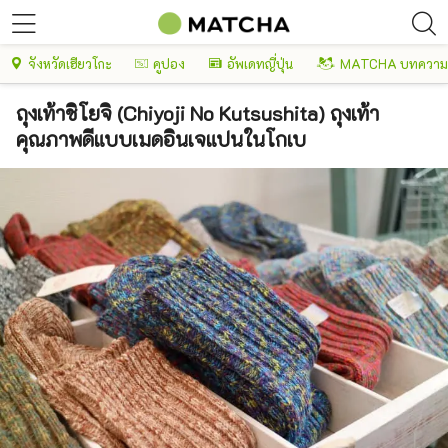
จังหวัดเฮียวโกะ
คูปอง
อัพเดทญี่ปุ่น
MATCHA บทความพ
ถุงเท้าชิโยจิ (Chiyoji No Kutsushita) ถุงเท้า
คุณภาพดีแบบเมดอินเจแปนในโกเบ