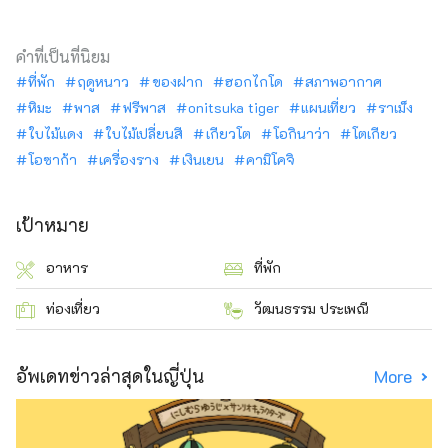
คำที่เป็นที่นิยม
ที่พัก
ฤดูหนาว
ของฝาก
ฮอกไกโด
สภาพอากาศ
หิมะ
พาส
ฟรีพาส
onitsuka tiger
แผนเที่ยว
ราเม็ง
ใบไม้แดง
ใบไม้เปลี่ยนสี
เกียวโต
โอกินาว่า
โตเกียว
โอซาก้า
เครื่องราง
เงินเยน
คามิโคจิ
เป้าหมาย
อาหาร
ที่พัก
ท่องเที่ยว
วัฒนธรรม ประเพณี
อัพเดทข่าวล่าสุดในญี่ปุ่น
More