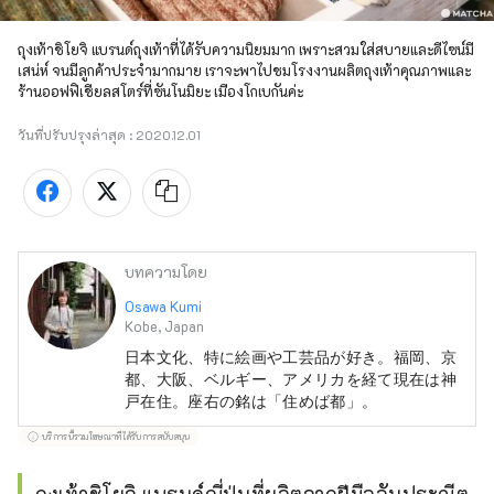
ถุงเท้าชิโยจิ แบรนด์ถุงเท้าที่ได้รับความนิยมมาก เพราะสวมใส่สบายและดีไซน์มี
เสน่ห์ จนมีลูกค้าประจำมากมาย เราจะพาไปชมโรงงานผลิตถุงเท้าคุณภาพและ
ร้านออฟฟิเชียลสโตร์ที่ซันโนมิยะ เมืองโกเบกันค่ะ
วันที่ปรับปรุงล่าสุด :
2020.12.01
บทความโดย
Osawa Kumi
Kobe, Japan
日本文化、特に絵画や工芸品が好き。福岡、京
都、大阪、ベルギー、アメリカを経て現在は神
戸在住。座右の銘は「住めば都」。
บริการนี้รวมโฆษณาที่ได้รับการสนับสนุน