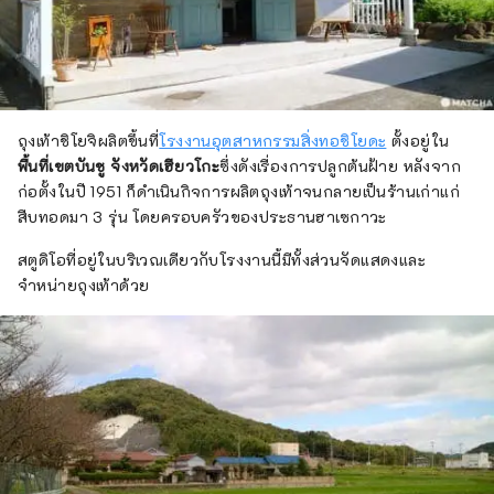
ถุงเท้าชิโยจิผลิตขึ้นที่
โรงงานอุตสาหกรรมสิ่งทอชิโยดะ
ตั้งอยู่ใน
พื้นที่เขตบันชู จังหวัดเฮียวโกะ
ซึ่งดังเรื่องการปลูกต้นฝ้าย หลังจาก
ก่อตั้งในปี 1951 ก็ดำเนินกิจการผลิตถุงเท้าจนกลายเป็นร้านเก่าแก่
สืบทอดมา 3 รุ่น โดยครอบครัวของประธานฮาเซกาวะ
สตูดิโอที่อยู่ในบริเวณเดียวกับโรงงานนี้มีทั้งส่วนจัดแสดงและ
จำหน่ายถุงเท้าด้วย