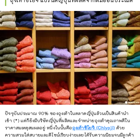
ถุงเท้าชิโยจิ แบรนด์ญี่ปุ่นที่ผลิตจากฝีมืออันประณีต
ปัจจุบันประมาณ 90% ของถุงเท้าในตลาดญี่ปุ่นล้วนเป็นสินค้านำ
เข้า (*) แต่ก็ยังมีบริษัทญี่ปุ่นที่ผลิตและจำหน่ายถุงเท้าคุณภาพดีใน
ราคาสมเหตุสมผลอยู่ หนึ่งในนั้นคือ
ถุงเท้าชิโยจิ (Chiyoji)
ด้วย
ความสวมใส่สบายและดีไซน์เรียบง่ายเลยได้รับความนิยมจนมีลูกค้า