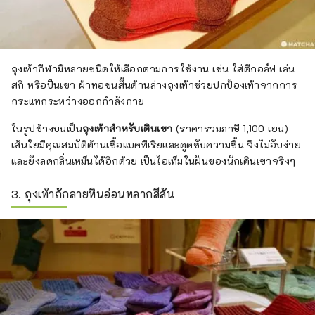
ถุงเท้ากีฬามีหลายชนิดให้เลือกตามการใช้งาน เช่น ใส่ตีกอล์ฟ เล่น
สกี หรือปีนเขา ผ้าทอขนสั้นด้านล่างถุงเท้าช่วยปกป้องเท้าจากการ
กระแทกระหว่างออกกำลังกาย
ในรูปข้างบนเป็น
ถุงเท้าสำหรับเดินเขา
(ราคารวมภาษี 1,100 เยน)
เส้นใยมีคุณสมบัติต้านเชื้อแบคทีเรียและดูดซับความชื้น จึงไม่อับง่าย
และยังลดกลิ่นเหม็นได้อีกด้วย เป็นไอเท็มในฝันของนักเดินเขาจริงๆ
3. ถุงเท้าถักลายหินอ่อนหลากสีสัน