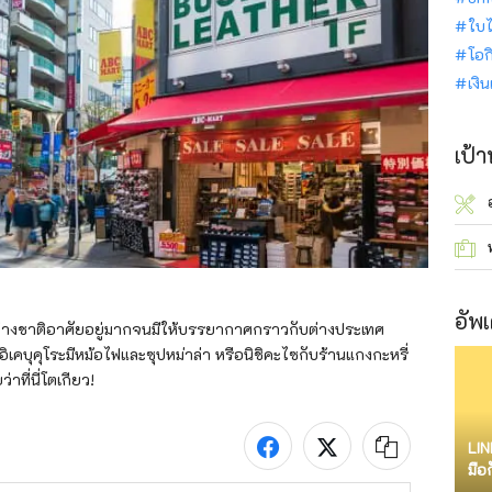
ใบไ
โอก
เงิ
เป้
อัพเ
ี่ชาวต่างชาติอาศัยอยู่มากจนมีให้บรรยากาศกราวกับต่างประเทศ
ิเคบุคุโระมีหม้อไฟและซุปหม่าล่า หรือนิชิคะไซกับร้านแกงกะหรี่
าที่นี่โตเกียว!
LIN
มือ
จำก