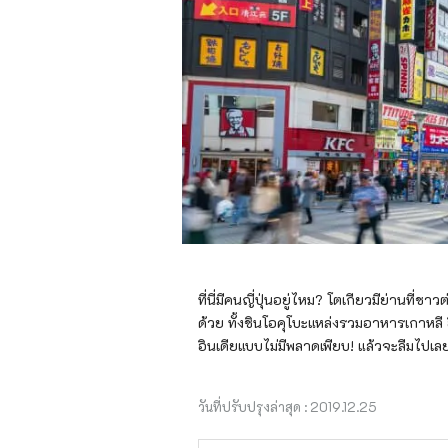
ที่นี่มีคนญี่ปุ่นอยู่ไหม? โตเกียวมีย่านท
ด้วย ทั้งชินโอคุโบะแหล่งรวมอาหารเกาหลี อ
อินเดียแบบไม่มีพลาดเพียบ! แล้วจะลืมไปเลยว่
วันที่ปรับปรุงล่าสุด :
2019.12.25