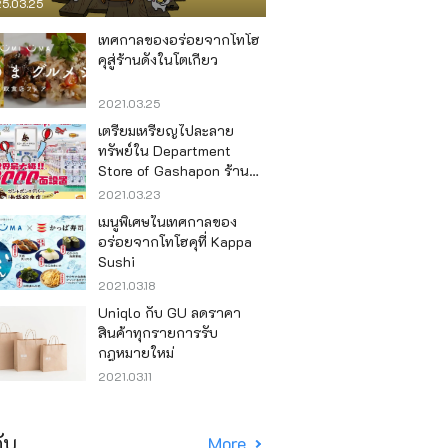
5.03.25
เทศกาลของอร่อยจากโทโฮ
คุสู่ร้านดังในโตเกียว
2021.03.25
เตรียมเหรียญไปละลาย
ทรัพย์ใน Department
Store of Gashapon ร้านที่มี
เครื่องกาชาปองเยอะที่สุดใน
2021.03.23
โลก อิเคะบุคุโระ
เมนูพิเศษในเทศกาลของ
อร่อยจากโทโฮคุที่ Kappa
Sushi
2021.03.18
Uniqlo กับ GU ลดราคา
สินค้าทุกรายการรับ
กฎหมายใหม่
2021.03.11
ับ
More