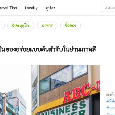
ravel Tips
Locally
คูปอง
อิเคะบุคุโระ
อาหาร
ซื้อของ
ปชิมของอร่อยแบบต้นตำรับในย่านเกาหลี
คำที่
ที่พ
สภ
oni