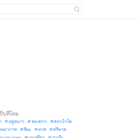
เป็นที่นิยม
ัก
ฤดูหนาว
ของฝาก
ฮอกไกโด
าพอากาศ
หิมะ
พาส
ฟรีพาส
tsuka tiger
แผนเที่ยว
ราเม็ง