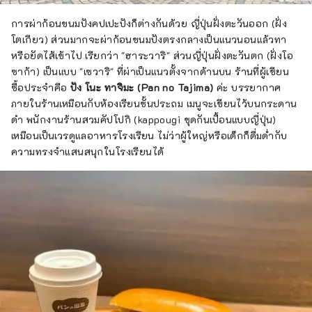
การผ่าก้อนขนมปังคปเปะปังก็ต่างกันด้วย ญี่ปุ่นฝั่งตะวันออก (ฝั่ง
โตเกียว) ส่วนมากจะผ่าก้อนขนมปังตรงกลางเป็นแนวนอนแล้วทา
หรือยัดไส้เข้าไป เรียกว่า "ฮาระวาริ" ส่วนญี่ปุ่นฝั่งตะวันตก (ฝั่งโอ
ซาก้า) เป็นแบบ "เซวาริ" ที่ผ่าเป็นแนวตั้งจากด้านบน ร้านที่ผู้เขียน
ซื้อประจำคือ
ปัง โนะ ทาจิมะ (Pan no Tajima)
ค่ะ บรรยากาศ
ภายในร้านเหมือนกับห้องเรียนชั้นประถม เมนูจะเขียนไว้บนกระดาน
ดำ พนักงานร้านสวมคัปโปกิ (kappougi ชุดกันเปื้อนแบบญี่ปุ่น)
เหมือนเป็นเวรดูแลอาหารโรงเรียน ไม่ว่าผู้ใหญ่หรือเด็กก็ดื่มด่ำกับ
ความทรงจำแสนสนุกในโรงเรียนได้