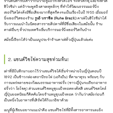
ร้านต้นตำรับเค้าว่ากันว่าอยู่แถวจังหวัดไอจิ จังหวัดกิฟุ และจังหวัด
ฮิโรชิม่า แต่ถ้าจะพูดถึงสาเหตุหลักๆ ที่ทำให้วัฒนธรรมมอร์นิ่ง
เซอร์วิสโด่งดังมีชื่อเสียงมากที่สุดก็คงจะเป็นเรื่องในปี 1955 เมื่อมอร์
นิ่งเซอร์วิสของร้าน
รูเอ้ บราซิล (Ruhe Brazil)
คาเฟ่ในฮิโรชิม่าได้
รับการแนะนำในนิตยสารรายสัปดาห์ที่มีชื่อเสียงในสมัยนั้น ร้าน
คาเฟ่อื่นๆ ทั่วประเทศจึงเริ่มบริการมอร์นิ่งเซอร์วิสกันบ้าง
สมัยนี้เรียกได้ว่าเป็นเมนูประจำร้านคาเฟ่ทั่วญี่ปุ่นแล้วล่ะค่ะ
2. แซนด์วิชไข่ความสุขท่วมท้น!
เท่าที่มีบันทึกมาบอกไว้ว่าแซนด์วิชได้เริ่มจำหน่ายในญี่ปุ่นตอนปี
1892 เป็นข้าวกล่องสถานีรถไฟ (เอกิเบ็น) ที่คามาคุระ พร้อมๆ กับ
การแพร่หลายของวัฒนธรรมอาหารฝรั่ง (ชาวญี่ปุ่นจะเรียกอาหาร
ฝรั่งว่า โยโชคุ) ส่วนแซนด์วิชหมูชุบแป้งทอดทงคัตสึ แซนด์วิชสไตล์
ญี่ปุ่นยอดนิยมก็คิดค้นโดยร้านหมูชุบแป้งทอด ว่ากันว่าสมัยก่อนก็
เป็นหนึ่งในอาหารที่เสิร์ฟให้กับเกอิชาด้วย
เมนูที่ผู้เขียนอยากแนะนำคือ แซนด์วิชไข่ที่มีทั้งสารอาหารและยัง