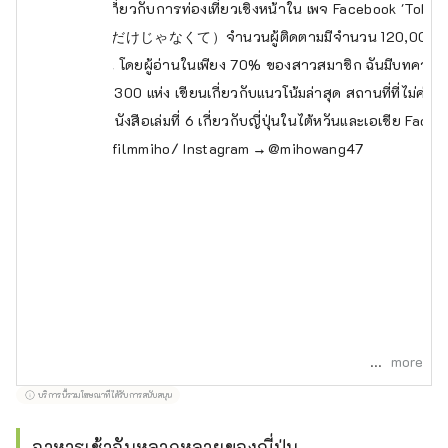
รเขียนโฆษณาเกี่ยวกับการท่องเที่ยวเชิงหน้าใน เพจ Facebook 'Tokyo
不只是留學（留学だけじゃなくて）จำนวนผู้ติดตามมีจำนวน 120,000 คน เป็น
ัน ฮ่องกง และญี่ปุ่น โดยผู้อ่านในเพียง 70% ของสาวสมาชิก ฉันมีบทความท
้าในอดีตมากกว่า 300 แห่ง เขียนเกี่ยวกับแนวโน้มล่าสุด สถานที่ที่ไม่ค่
ั้งเดิม เผยแพร่หนังสือเล่มที่ 6 เกี่ยวกับญี่ปุ่นในไต้หวันและเอเชีย Face
w.facebook.com/filmmiho/
Instagram → @mihowang47
more
บริการนี้รวมโฆษณาที่ได้รับการสนับสนุน
อาหารเช้าอันหลากหลายของญี่ปุ่น