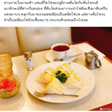
ทานง่ายในยามเช้า แซนด์วิชไข่ของภูมิภาคคันโตกับคันไซจะมี
เอกลักษณ์ที่ต่างกันหน่อย ที่คันโตส่วนมากจะนำไข่ต้มแข็งมาสับหรือ
บดหยาบๆ คลุกกับมายองเนสเหมือนเป็นสลัดไข่บด แต่ทางคันไซจะ
ทำเป็นเหมือนไข่ม้วนชิ้นหนาๆ ประกบด้วยขนมปังไปเลย