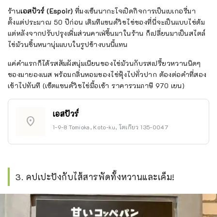
ร้าน
เอสปัวร์ (Espoir)
ที่มงเซ็นนากะโจเปิดกิจการเป็นเบเกอรี่มา
ตั้งแต่ประมาณ 50 ปีก่อน เดิมทีแซนด์วิชไข่ของที่นี่จะเป็นแบบไข่ต้ม
แต่หลังจากปรับปรุงเพิ่มส่วนคาเฟ่ขึ้นมาในร้าน ก็เปลี่ยนมาเป็นสไตล์
ไข่ม้วนชิ้นหนานุ่มแบบในรูปข้างบนนี้แทน
แค่คำแรกก็ได้รสสัมผัสนุ่มเนียนของไข่ม้วนกับรสเปรี้ยวหวานนิดๆ
ของมายองเนส พร้อมกลิ่นหอมของไข่ฟุ้งไปทั่วปาก ต้องต่อคำที่สอง
เข้าไปทันที (เซ็ตแซนด์วิชไข่มื้อเช้า ราคารวมภาษี 970 เยน)
เอสปัวร์
location_on
1-9-8 Tomioka, Koto-ku, โตเกียว 135-0047
3. คปเปะปังกับไส้สารพัดทั้งหวานและเค็ม!