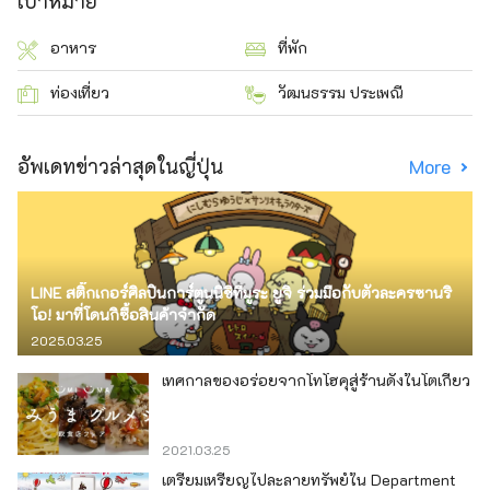
เป้าหมาย
อาหาร
ที่พัก
ท่องเที่ยว
วัฒนธรรม ประเพณี
อัพเดทข่าวล่าสุดในญี่ปุ่น
More
LINE สติ๊กเกอร์ศิลปินการ์ตูนนิชิทีมูระ ยูจิ ร่วมมือกับตัวละครซานริ
โอ! มาที่โดนกิซื้อสินค้าจำกัด
2025.03.25
เทศกาลของอร่อยจากโทโฮคุสู่ร้านดังในโตเกียว
2021.03.25
เตรียมเหรียญไปละลายทรัพย์ใน Department