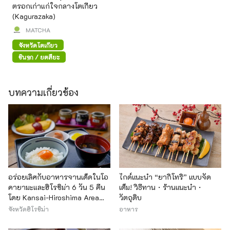
ตรอกเก่าแก่ใจกลางโตเกียว
(Kagurazaka)
MATCHA
จังหวัดโตเกียว
ชินจูกุ / ยตสึยะ
บทความเกี่ยวข้อง
อร่อยเลิศกับอาหารจานเด็ดในโอ
ไกด์แนะนำ “ยากิโทริ” แบบจัด
คายามะและฮิโรชิม่า 6 วัน 5 คืน
เต็ม! วิธีทาน・ร้านแนะนำ・
โดย Kansai-Hiroshima Area
วัตถุดิบ
Pass
จังหวัดฮิโรชิม่า
อาหาร