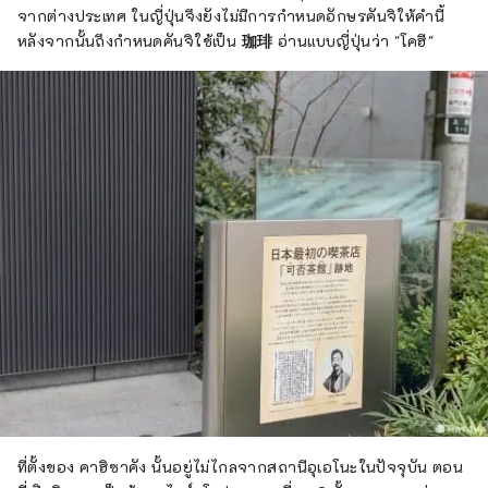
จากต่างประเทศ ในญี่ปุ่นจึงยังไม่มีการกำหนดอักษรคันจิให้คำนี้
หลังจากนั้นถึงกำหนดคันจิใช้เป็น
珈琲
อ่านแบบญี่ปุ่นว่า "โคฮี"
ที่ตั้งของ คาฮิซาคัง นั้นอยู่ไม่ไกลจากสถานีอุเอโนะในปัจจุบัน ตอน