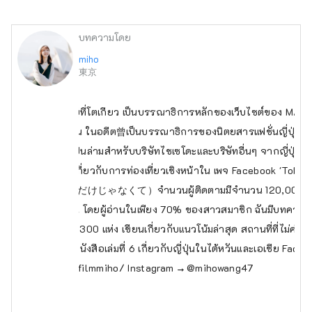
บทความโดย
miho
東京
ปัจจุบันกำลังอาศัยอยู่ที่โตเกียว เป็นบรรณาธิการหลักของเว็บไซต์ของ MATCH
วสำหรับชาวไต้หวัน ในอดีต曾เป็นบรรณาธิการของนิตยสารแฟชั่นญี่ปุ่น ติวเ
ส่วนตัวในไทเป, เป็นล่ามสำหรับบริษัทไชเซโดะและบริษัทอื่นๆ จากญี่ปุ่นแล
รเขียนโฆษณาเกี่ยวกับการท่องเที่ยวเชิงหน้าใน เพจ Facebook 'Tokyo
不只是留學（留学だけじゃなくて）จำนวนผู้ติดตามมีจำนวน 120,000 คน เป็น
ัน ฮ่องกง และญี่ปุ่น โดยผู้อ่านในเพียง 70% ของสาวสมาชิก ฉันมีบทความท
้าในอดีตมากกว่า 300 แห่ง เขียนเกี่ยวกับแนวโน้มล่าสุด สถานที่ที่ไม่ค่
ั้งเดิม เผยแพร่หนังสือเล่มที่ 6 เกี่ยวกับญี่ปุ่นในไต้หวันและเอเชีย Face
w.facebook.com/filmmiho/
Instagram → @mihowang47