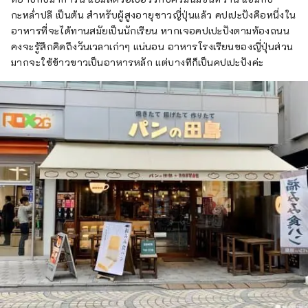
กะหล่ำปลี เป็นต้น สำหรับผู้สูงอายุชาวญี่ปุ่นแล้ว คปเปะปังคือหนึ่งใน
อาหารที่จะได้ทานสมัยเป็นนักเรียน หากเจอคปเปะปังตามท้องถนน
คงจะรู้สึกคิดถึงวันเวลาเก่าๆ แน่นอน อาหารโรงเรียนของญี่ปุ่นส่วน
มากจะใช้ข้าวขาวเป็นอาหารหลัก แต่บางทีก็เป็นคปเปะปังค่ะ