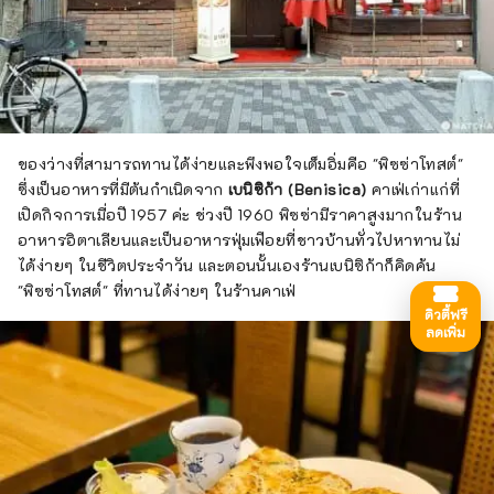
ของว่างที่สามารถทานได้ง่ายและพึงพอใจเต็มอิ่มคือ "พิซซ่าโทสต์"
ซึ่งเป็นอาหารที่มีต้นกำเนิดจาก
เบนิซิก้า (Benisica)
คาเฟ่เก่าแก่ที่
เปิดกิจการเมื่อปี 1957 ค่ะ ช่วงปี 1960 พิซซ่ามีราคาสูงมากในร้าน
อาหารอิตาเลียนและเป็นอาหารฟุ่มเฟือยที่ชาวบ้านทั่วไปหาทานไม่
ได้ง่ายๆ ในชีวิตประจำวัน และตอนนั้นเองร้านเบนิซิก้าก็คิดค้น
"พิซซ่าโทสต์" ที่ทานได้ง่ายๆ ในร้านคาเฟ่
ดิวตี้ฟรี
ลดเพิ่ม