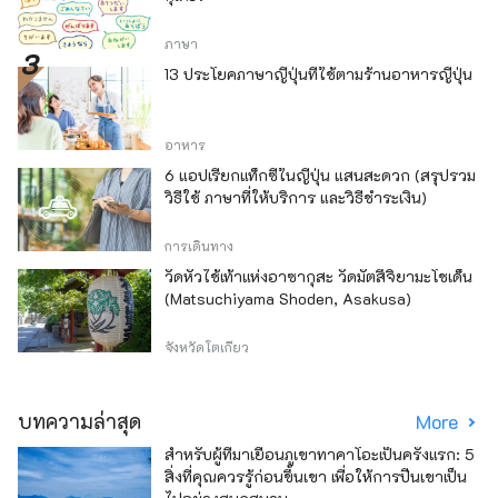
ภาษา
13 ประโยคภาษาญี่ปุ่นที่ใช้ตามร้านอาหารญี่ปุ่น
อาหาร
6 แอปเรียกแท็กซี่ในญี่ปุ่น แสนสะดวก (สรุปรวม
วิธีใช้ ภาษาที่ให้บริการ และวิธีชำระเงิน)
การเดินทาง
วัดหัวไช้เท้าแห่งอาซากุสะ วัดมัตสึจิยามะโชเด็น
(Matsuchiyama Shoden, Asakusa)
จังหวัดโตเกียว
บทความล่าสุด
More
สำหรับผู้ที่มาเยือนภูเขาทาคาโอะเป็นครั้งแรก: 5
สิ่งที่คุณควรรู้ก่อนขึ้นเขา เพื่อให้การปีนเขาเป็น