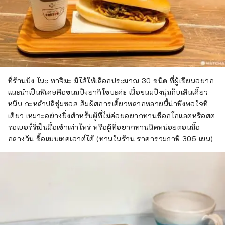
ที่ร้านปัง โนะ ทาจิมะ มีไส้ให้เลือกประมาณ 30 ชนิด ที่ผู้เขียนอยาก
แนะนำเป็นพิเศษคือขนมปังยากิโซบะค่ะ เนื้อขนมปังนุ่มกับเส้นเคี้ยว
หนึบ กะหล่ำปลีชุ่มซอส สัมผัสการเคี้ยวหลากหลายนี้น่าพึงพอใจที
เดียว เหมาะอย่างยิ่งสำหรับผู้ที่ไม่ค่อยอยากทานช็อกโกแลตหรือสต
รอเบอร์รี่เป็นมื้อเช้าเท่าไหร่ หรือผู้ที่อยากทานนิดหน่อยตอนมื้อ
กลางวัน ซื้อแบบเทคเอาต์ได้ (ทานในร้าน ราคารวมภาษี 305 เยน)