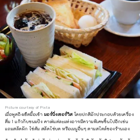
Picture courtesy of Pixta
เมื่อพูดถึงเซ็ตมื้อเช้า
มอร์นิ่งเซอร์วิส
โดยปกติมักประกอบด้วยเครื่อง
ดื่ม 1 แก้วกับขนมปัง คาเฟ่แต่ละแห่งอาจมีความพิเศษขึ้นไปอีกเช่น
แถมสลัดผัก ไข่ต้ม สลัดไข่บด หรือเมนูอื่นๆ ตามสไตล์ของร้านเอง