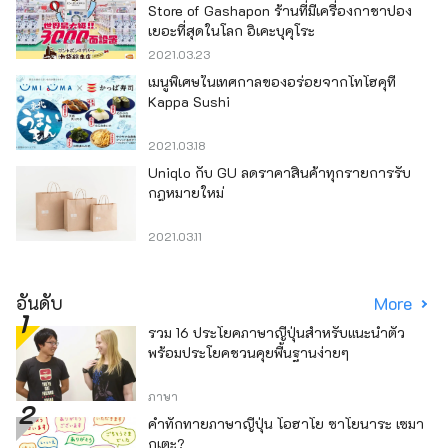
Store of Gashapon ร้านที่มีเครื่องกาชาปอง
เยอะที่สุดในโลก อิเคะบุคุโระ
2021.03.23
เมนูพิเศษในเทศกาลของอร่อยจากโทโฮคุที่
Kappa Sushi
2021.03.18
Uniqlo กับ GU ลดราคาสินค้าทุกรายการรับ
กฎหมายใหม่
2021.03.11
อันดับ
More
รวม 16 ประโยคภาษาญี่ปุ่นสำหรับแนะนำตัว
พร้อมประโยคชวนคุยพื้นฐานง่ายๆ
ภาษา
คำทักทายภาษาญี่ปุ่น โอฮาโย ซาโยนาระ เซมา
กุเตะ?