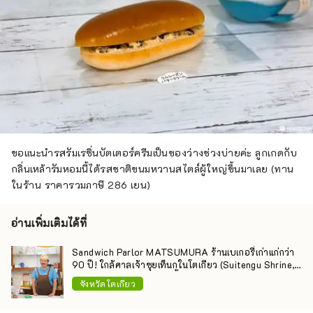
ขอแนะนำรสรัมเรซิ่นบัตเตอร์ครีมเป็นของว่างช่วงบ่ายค่ะ ลูกเกดกับ
กลิ่นเหล้ารัมหอมนี้ได้รสชาติขนมหวานสไตล์ผู้ใหญ่ขึ้นมาเลย (ทาน
ในร้าน ราคารวมภาษี 286 เยน)
อ่านเพิ่มเติมได้ที่
Sandwich Parlor MATSUMURA ร้านเบเกอรี่เก่าแก่กว่า
90 ปี! ใกล้ศาลเจ้าซุยเท็นกูในโตเกียว (Suitengu Shrine,
Tokyo)
จังหวัดโตเกียว