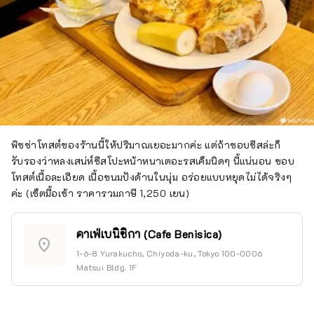
พิซซ่าโทสต์ของร้านนี้ให้ปริมาณเยอะมากค่ะ แต่ถ้าชอบชีสล่ะก็
รับรองว่าหลงเสน่ห์ชีสโปะหน้าหนาเตอะรสเค็มนิดๆ นี้แน่นอน ขอบ
โทสต์เนื้อละเอียด เนื้อขนมปังด้านในนุ่ม อร่อยแบบหยุดไม่ได้จริงๆ
ค่ะ (เซ็ตมื้อเช้า ราคารวมภาษี 1,250 เยน)
คาเฟ่เบนิซิกา (Cafe Benisica)
location_on
1-6-8 Yurakucho, Chiyoda-ku, Tokyo 100-0006
Matsui Bldg. 1F