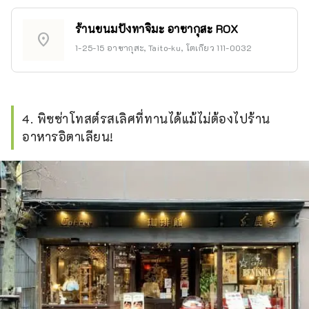
ร้านขนมปังทาจิมะ อาซากุสะ ROX
location_on
1-25-15 อาซากุสะ, Taito-ku, โตเกียว 111-0032
4. พิซซ่าโทสต์รสเลิศที่ทานได้แม้ไม่ต้องไปร้าน
อาหารอิตาเลียน!