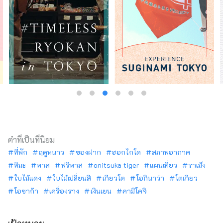
คำที่เป็นที่นิยม
ที่พัก
ฤดูหนาว
ของฝาก
ฮอกไกโด
สภาพอากาศ
หิมะ
พาส
ฟรีพาส
onitsuka tiger
แผนเที่ยว
ราเม็ง
ใบไม้แดง
ใบไม้เปลี่ยนสี
เกียวโต
โอกินาว่า
โตเกียว
โอซาก้า
เครื่องราง
เงินเยน
คามิโคจิ