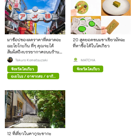
มาช็อปของลดราคาที่ตลาดอะ
20 สุดยอดขนมชาเขียวมัทฉะ
เมะโยโกะกัน ที่ๆ คุณจะได้
ที่หาซื้อได้ในโตเกียว
สัมผัสถึงบรรยากาศถนนร้าน
ค้าสมัยก่อน
Takuro Komatsuzaki
MATCHA
จังหวัดโตเกียว
จังหวัดโตเกียว
อุเอโนะ / อาซากุสะ / อากิ
ฮาบาระ
12 ที่เที่ยวในคากุระซากะ