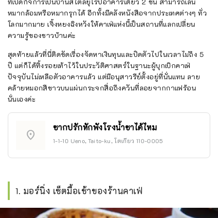
ที่เปิดกิจการเป็นบ้านสไตล์ยุโรปอาคารเดี่ยว 2 ชั้น สามารถเล่น
หมากล้อมหรือหมากรุกได้ อีกทั้งมีคลังหนังสือจากประเทศต่างๆ ทั่ว
โลกมากมาย เจิ้งหยงฉิงหวังให้คาเฟ่แห่งนี้เป็นสถานที่แลกเปลี่ยน
ความรู้ของชาวบ้านค่ะ
สุดท้ายแล้วที่นี่ติดขัดเรื่องจัดหาเงินทุนและปิดตัวไปในเวลาไม่ถึง 5
ปี แต่ก็ได้ทิ้งรอยเท้าไว้ในประวัติศาสตร์ในฐานะผู้บุกเบิกคาเฟ่
ปัจจุบันไม่เหลือตัวอาคารแล้ว แต่มีอนุสาวรีย์ตั้งอยู่ที่นั่นแทน ลาย
คล้ายหมอกสีขาวบนแผ่นกระจกสื่อถึงควันที่ลอยจากกาแฟร้อน
นั่นเองค่ะ
ซากปรักหักพังโรงน้ำชาได้ไหม
location_on
1-1-10 Ueno, Taito-ku, โตเกียว 110-0005
1. มอร์นิ่ง เซ็ตมื้อเช้าของร้านคาเฟ่