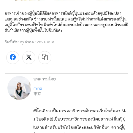
อาหารเช้าของญีปุ่่นไม่ได้มีแค่อาหารสไตล์ญี่ปุ่นประกอบด้วยซุปมิโซะ ปลา
แซลมอนย่างเกลือ ข้าวสวยเท่านั้นนะคะ! คุณรู้หรือไม่ว่าคาเฟ่แห่งแรกของญี่ปุ่น
อยู่ที่โตเกียว แซนด์วิชไข่ พิซซ่าโทสต์ และคปเปะปังหลากหลายรูปแบบล้วนแต่มี
ต้นกำเนิดจากญี่ปุ่นทั้งนั้น ไปชิมกันค่ะ
วันที่ปรับปรุงล่าสุด :
2021.02.19
บทความโดย
miho
東京
ปัจจุบันกำลังอาศัยอยู่ที่โตเกียว เป็นบรรณาธิการหลักของเว็บไซต์ของ MATCH
วสำหรับชาวไต้หวัน ในอดีต曾เป็นบรรณาธิการของนิตยสารแฟชั่นญี่ปุ่น ติวเ
ส่วนตัวในไทเป, เป็นล่ามสำหรับบริษัทไชเซโดะและบริษัทอื่นๆ จากญี่ปุ่นแล