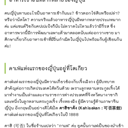
คนญี่ปุ่นทานอะไรเป็นอาหารเช้ากันนะ? ข้าวตอกไข่ดิบหรือเปล่า?
หรือว่านัตโต? ความจริงแล้วอาหารญี่ปุ่นมีหลากหลายประเภทมาก
ค่ะ แค่แซนด์วิชกับคปเปะปังก็นับไม่หวาดไม่ไหวแล้วว่ามีกี่รส ซึ่ง
อาหารพวกนี้มีการพัฒนาเฉพาะตัวมาตลอดนับแต่ออกวางขาย มา
ศึกษาเกี่ยวกับอาหารเช้าที่มีถิ่นกำเนิดในญี่ปุ่นไปพร้อมกับผู้เขียนกัน
ค่ะ!
คาเฟ่แห่งแรกของญี่ปุ่นอยู่ที่โตเกียว
คาเฟ่แห่งแรกของญี่ปุ่นมีความเกี่ยวข้องกับเจิ้งเฉิงกง ผู้มีบทบาท
สำคัญต่อการเกิดประเทศไต้หวันด้วย เพราะลูกหลานตระกูลเจิ้งได้
มาทำงานเป็นล่ามและงานราชการต่างประเทศที่จังหวัดนางาซากิ
และหนึ่งในลูกหลานตระกูลเจิ้ง เจิ้งหยงฉิง ผู้มีความรู้ด้านภาษาจีน
ญี่ปุ่น อังกฤษเป็นอย่างดีได้เปิด
คาฮิซาคัง (Kahisakan : 可否茶館)
คาเฟ่แห่งแรกของญี่ปุ่นที่โตเกียวในปี 1888
คาฮิ (可否) ในชื่อร้านแปลว่า "กาแฟ" ค่ะ ยุคนั้นกาแฟเป็นของนำเข้า