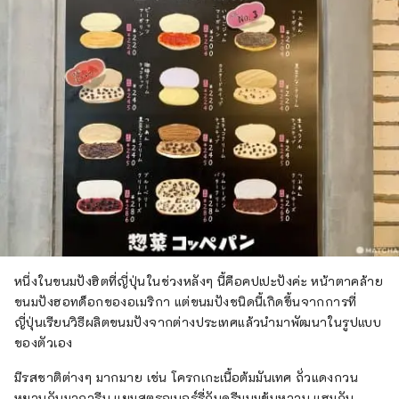
หนึ่งในขนมปังฮิตที่ญี่ปุ่นในช่วงหลังๆ นี้คือคปเปะปังค่ะ หน้าตาคล้าย
ขนมปังฮอทด็อกของอเมริกา แต่ขนมปังชนิดนี้เกิดขึ้นจากการที่
ญี่ปุ่นเรียนวิธีผลิตขนมปังจากต่างประเทศแล้วนำมาพัฒนาในรูปแบบ
ของตัวเอง
มีรสชาติต่างๆ มากมาย เช่น โครกเกะเนื้อต้มมันเทศ ถั่วแดงกวน
หยาบกับมาการีน แยมสตรอเบอร์รี่กับครีมนมข้นหวาน แฮมกับ