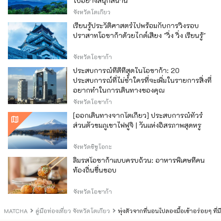
ไปอย่างสนุกสนาน
จังหวัดโตเกียว
เรียนรู้ประวัติศาสตร์ไปพร้อมกับการวิ่งรอบ
ปราสาทโอซาก้าด้วยไกด์เสียง "วิ่ง วิ่ง เรียนรู้"
จังหวัดโอซาก้า
ประสบการณ์ที่ดีที่สุดในโอซาก้า: 20
ประสบการณ์ที่ไม่ซ้ำใครที่จะเพิ่มในรายการสิ่งที่
อยากทำในการเดินทางของคุณ
จังหวัดโอซาก้า
[ออกเดินทางจากโตเกียว] ประสบการณ์ทัวร์
ส่วนตัวชมภูเขาไฟฟูจิ | วันแห่งอิสรภาพสุดหรู
จังหวัดชิซูโอกะ
ลิ้มรสโอซาก้าแบบครบถ้วน: อาหารพิเศษที่คน
ท้องถิ่นชื่นชอบ
จังหวัดโอซาก้า
MATCHA
คู่มือท่องเที่ยว จังหวัดโตเกียว
พุ่งตัวจากที่นอนไปลองมื้อเช้าอร่อยๆ ที่มี