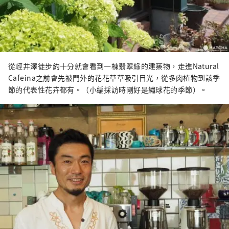
從輕井澤徒步約十分就會看到一棟翡翠綠的建築物，走進Natural
Cafeina之前會先被門外的花花草草吸引目光，從多肉植物到該季
節的代表性花卉都有。（小編採訪時剛好是繡球花的季節）。