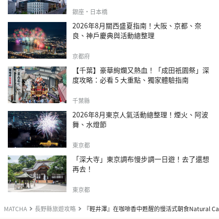
銀座・日本橋
2026年8月關西盛夏指南！大阪、京都、奈
良、神戶慶典與活動總整理
京都府
【千葉】豪華絢爛又熱血！「成田祇園祭」深
度攻略：必看 5 大重點、獨家體驗指南
千葉縣
2026年8月東京人氣活動總整理！煙火、阿波
舞、水燈節
東京都
「深大寺」東京調布慢步調一日遊！去了還想
再去！
東京都
MATCHA
長野縣旅遊攻略
『輕井澤』在咖啡香中甦醒的慢活式朝食Natural Caf