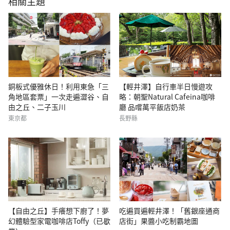
相關主題
銅板式優雅休日！利用東急「三
【輕井澤】自行車半日慢遊攻
角地區套票」一次走遍澀谷、自
略：朝聖Natural Cafeina咖啡
由之丘、二子玉川
廳 品嚐萬平飯店奶茶
東京都
長野縣
【自由之丘】手癢想下廚了！夢
吃遍買遍輕井澤！「舊銀座通商
幻體驗型家電咖啡店Toffy（已歇
店街」果醬小吃制霸地圖