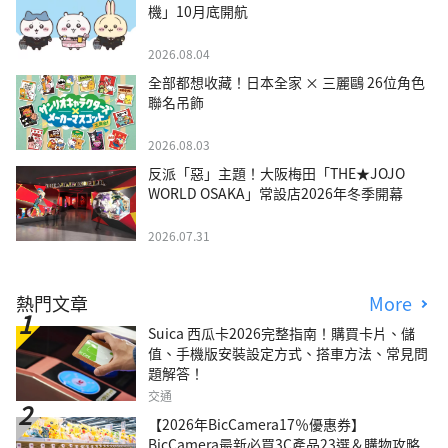
機」10月底開航
2026.08.04
全部都想收藏！日本全家 × 三麗鷗 26位角色
聯名吊飾
2026.08.03
反派「惡」主題！大阪梅田「THE★JOJO
WORLD OSAKA」常設店2026年冬季開幕
2026.07.31
熱門文章
More
Suica 西瓜卡2026完整指南！購買卡片、儲
值、手機版安裝設定方式、搭車方法、常見問
題解答！
交通
【2026年BicCamera17％優惠券】
BicCamera最新必買3C產品23選＆購物攻略