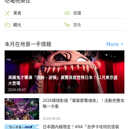
吃喝玩樂住
美食
住宿
觀光
文化
本月在地第一手情報
More
美國鬼才導演「提姆・波頓」展覽首度登陸日本！11月東京盛
大登場
2026.08.07
2026環球影城「萬聖節驚魂夜」！活動完整攻
略一次看
2026.08.06
日本國內線限定！ANA「吉伊卡哇特別塗裝