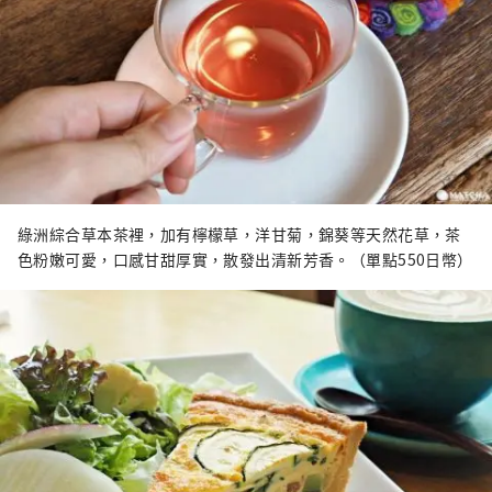
綠洲綜合草本茶裡，加有檸檬草，洋甘菊，錦葵等天然花草，茶
色粉嫩可愛，口感甘甜厚實，散發出清新芳香。（單點550日幣）