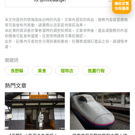
IG:@mihowang47
藥妝家電
免稅優惠
本文所提供的情報為採訪時的內容。文章內提到的商品、服務內容或是價格
等可能會有所更動，請實際以店家提供資訊為準。
本記事的資訊基於筆者當時的調查和撰寫。文章發佈後，產品或服務的內容
和價格可能會有變更，在使用時請再次事前確認。
此外，記事內可能包含分潤與廣告連結，在購買或預訂產品之前，請謹慎考
慮。
關鍵詞
長野縣
美食
咖啡店
推薦行程
熱門文章