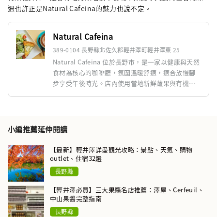
遇也許正是Natural Cafeina的魅力也說不定。
Natural Cafeina
389-0104 長野縣北佐久郡輕井澤町輕井澤東 25
Natural Cafeina 位於長野市，是一家以健康與天然
食材為核心的咖啡廳，氛圍溫暖舒適，適合放慢腳
步享受午後時光。店內使用當地新鮮蔬果與有機素
材，提供手沖咖啡、特色茶飲與季節限定甜點；餐
點強調無添加、低油低糖，並有多款素食與無麩選
擇，符合注重健康飲食的旅人。室內裝潢以木質與
綠色植物為主，光線柔和，兼具咖啡廳與小型書店
小編推薦延伸閱讀
的親切感，常有在地藝術品展示。鄰近觀光景點，
交通便利，是結束戶外行程後享用輕食與休憩的好
【最新】輕井澤詳盡觀光攻略：景點、天氣、購物
去處。
outlet、住宿32選
長野縣
【輕井澤必買】三大果醬名店推薦：澤屋、Cerfeuil、
中山果醬完整指南
長野縣