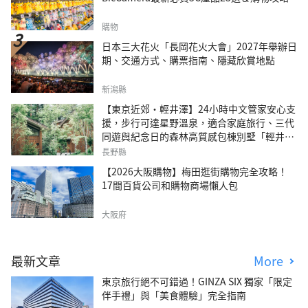
購物
日本三大花火「長岡花火大會」2027年舉辦日
期、交通方式、購票指南、隱藏欣賞地點
新潟縣
【東京近郊・輕井澤】24小時中文管家安心支
援，步行可達星野溫泉，適合家庭旅行、三代
同遊與紀念日的森林高質感包棟別墅「輕井澤
森四季VILLA」
長野縣
【2026大阪購物】梅田逛街購物完全攻略！
17間百貨公司和購物商場懶人包
大阪府
最新文章
More
東京旅行絕不可錯過！GINZA SIX 獨家「限定
伴手禮」與「美食體驗」完全指南