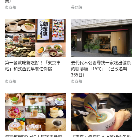
業）
東京都
長野縣
第一餐就吃飽吃好！「東京車
去代代木公園尋找一家吃出健康
站」和式西式早餐任你挑
的咖啡廳「15℃」（已改名叫
365日）
東京都
東京都
每家都想PO上IG！原宿表參道
『東京』療癒日本上班族的午後