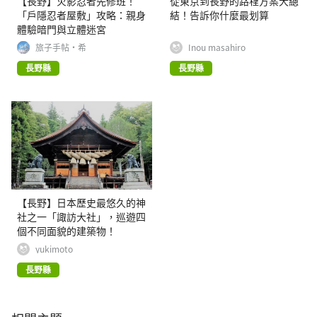
【長野】火影忍者先修班！
從東京到長野的路程方案大總
「戶隱忍者屋敷」攻略：親身
結！告訴你什麼最划算
體驗暗門與立體迷宮
旅子手帖·希
Inou masahiro
長野縣
長野縣
【長野】日本歷史最悠久的神
社之一「諏訪大社」，巡遊四
個不同面貌的建築物！
yukimoto
長野縣