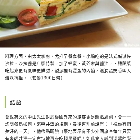
料理方面，由太太掌廚，尤推早餐套餐。小編吃的是法式鹹派佐
沙拉。沙拉醬是店家特製，加了蜂蜜，黃芥末與醬油，，讓蔬菜
吃起來更有風味更鮮甜，鹹派裡有豐盈的內餡，溫潤蛋奶香叫人
難以抗拒。（套餐1300日幣）
結語
會說英文的中山先生對於從國外來的旅客更是體貼周到，會一一
詢問餐點如何，來輕井澤的規劃，最後道別前說聲：「祝你有個
美好的一天」，他帶點靦腆自豪地表示有不少外國旅客每年只要
有來輕井澤一定會特地再來吃頓早餐呢！如此令人感到溫馨的際