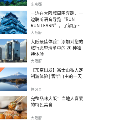
之旅。
东京都
一边在大阪城周围奔跑，一
边聆听语音导览“RUN
RUN LEARN”，了解历
史。
大阪府
大阪最佳体验：添加到您的
旅行愿望清单中的 20 种独
特体验
大阪府
【东京出发】富士山私人定
制游体验 | 奢华自由的一天
静冈县
完整品味大阪：当地人喜爱
的特色美食
大阪府