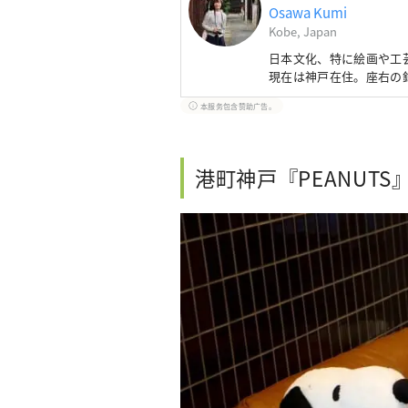
Osawa Kumi
Kobe, Japan
日本文化、特に絵画や工
現在は神戸在住。座右の
本服务包含赞助广告。
港町神戸『PEANUT