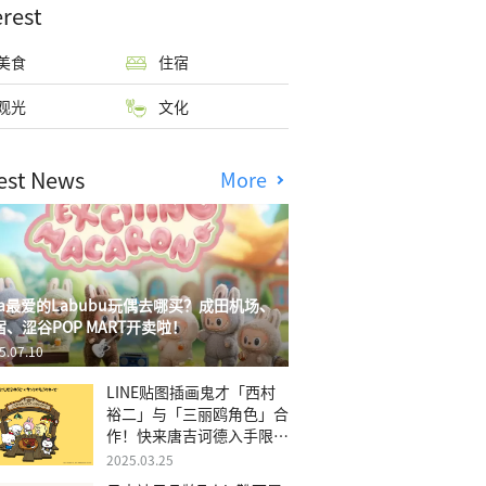
erest
美食
住宿
观光
文化
est News
More
isa最爱的Labubu玩偶去哪买？成田机场、
宿、涩谷POP MART开卖啦！
5.07.10
LINE贴图插画鬼才「西村
裕二」与「三丽鸥角色」合
作！快来唐吉诃德入手限量
商品
2025.03.25