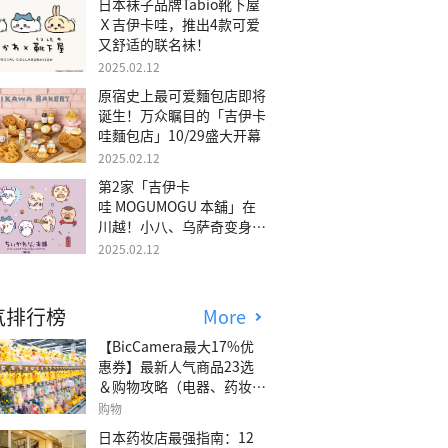
日本袜子品牌Tabio靴下屋
Ｘ吉伊卡哇，推出4款可爱
又舒适的联名袜！
2025.02.12
原宿史上最可爱麵包店即将
诞生！万众瞩目的「吉伊卡
哇麵包店」10/29盛大开幕
2025.02.12
第2家「吉伊卡
哇 MOGUMOGU 本舖」在
川越！小八、乌萨奇变身可
爱地瓜！
2025.02.12
气排行榜
More
【BicCamera最大17%优
惠券】最新人气商品23选
＆购物攻略（电器、药妆、
玩具等）
购物
日本药妆店最强指南：12