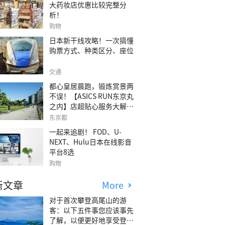
大药妆店优惠比较完整分
析！
购物
日本新干线攻略！一次搞懂
购票方式、种类区分、座位
交通
都心皇居晨跑，锻炼赏景两
不误！【ASICS RUN东京丸
之内】店超贴心服务大解
析！
东京都
一起来追剧！ FOD、U-
NEXT、Hulu日本在线影音
平台8选
购物
新文章
More
对于首次攀登高尾山的游
客：以下五件事您应该事先
了解，以便更好地享受登山