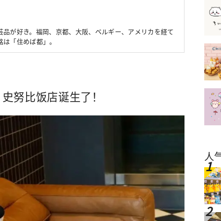
芸品が好き。福岡、京都、大阪、ベルギー、アメリカを経て
銘は「住めば都」。
S』史努比饭店诞生了！
人