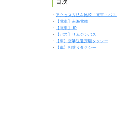
目次
・
アクセス方法を比較！電車・バス
・
【電車】南海電鉄
・
【電車】JR
・
【バス】リムジンバス
・
【車】空港送迎定額タクシー
・
【車】相乗りタクシー