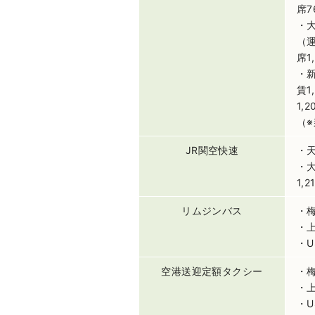
席7
・大
（運
席1
・新
賃1
1,
（
JR関空快速
・天
・
1,2
リムジンバス
・梅
・上
・U
空港送迎定額タクシー
・梅
・上
・U