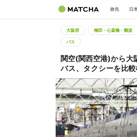
旅先
日
大阪府
梅田・心斎橋・難波
バス
関空(関西空港)から
バス、タクシーを比較