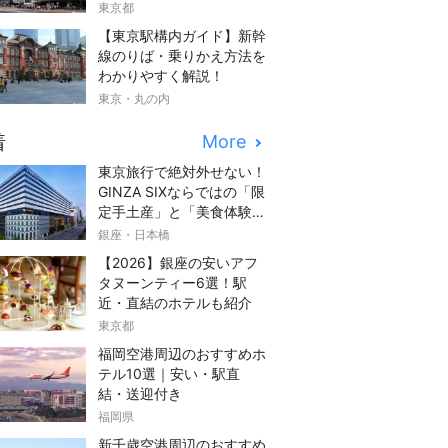
東京都
【東京駅構内ガイド】新幹
線のりば・乗りかえ方法を
わかりやすく解説！
東京・丸の内
着
More
東京旅行で絶対外せない！
GINZA SIXならではの「限
定手土産」と「美食体験」
完全ガイド
銀座・日本橋
【2026】銀座の安いアフ
タヌーンティー6選！駅
近・直結のホテルも紹介
東京都
福岡空港周辺のおすすめホ
テル10選｜安い・駅直
結・送迎付き
福岡県
新千歳空港周辺のおすすめ