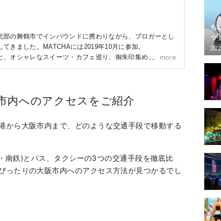
ち
ッ
北部の舞鶴市でインバウンドに携わりながら、ブロガーとし
きました。MATCHAには2019年10月に参加。

202
と、オシャレなスイーツ・カフェ巡り、御朱印集め、ミュー
more
ど。幅広過ぎて、自分でも不思議に思っています。
市内へのアクセスをご紹介
港から大阪市内まで、どのような交通手段で移動する
JR・南鉄)とバス、タクシーの3つの交通手段を徹底比
ぴったりの大阪市内へのアクセス方法が見つかるでし