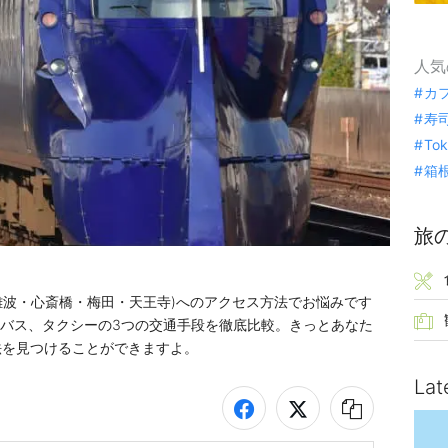
人気
カ
寿
To
箱
旅
(難波・心斎橋・梅田・天王寺)へのアクセス方法でお悩みです
)、バス、タクシーの3つの交通手段を徹底比較。きっとあなた
法を見つけることができますよ。
Lat