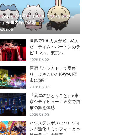
いかわが空を飛ぶ！ANA「ちいかわジェ
ト」が国内線に登場
6.08.05
世界で100万人が迷い込ん
だ「ティム・バートンのラ
ビリンス」東京へ
2026.08.03
原宿「ハラカド」で夏祭
り！よさこいとKAWAII夜
市に熱狂
2026.08.03
『薬屋のひとりごと』×東
京シティビュー！天空で猫
猫の舞を体感
2026.08.03
ハウステンボスのハロウィ
ンが進化！ミッフィーと本
格ホラーに大興奮