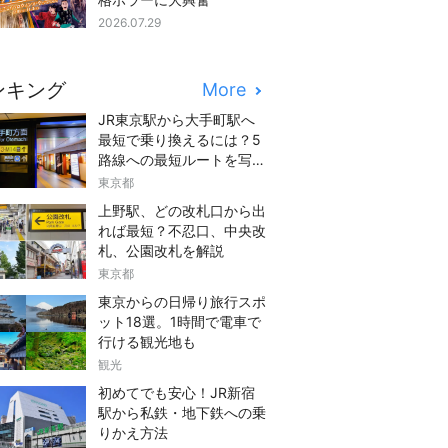
2026.07.29
ンキング
More
JR東京駅から大手町駅へ
最短で乗り換えるには？5
路線への最短ルートを写真
つきでご紹介
東京都
上野駅、どの改札口から出
れば最短？不忍口、中央改
札、公園改札を解説
東京都
東京からの日帰り旅行スポ
ット18選。1時間で電車で
行ける観光地も
観光
初めてでも安心！JR新宿
駅から私鉄・地下鉄への乗
りかえ方法