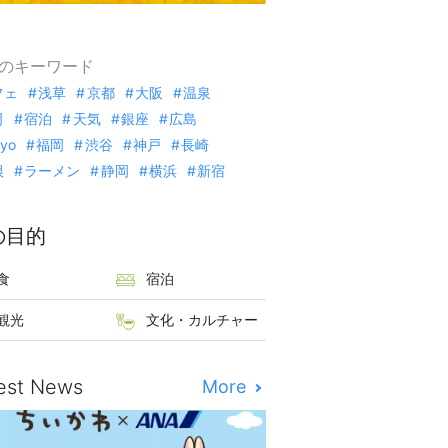
のキーワード
フェ
浅草
京都
大阪
温泉
司
宿泊
天気
銀座
広島
kyo
福岡
渋谷
神戸
長崎
根
ラーメン
静岡
横浜
新宿
の目的
食
宿泊
観光
文化・カルチャー
est News
More