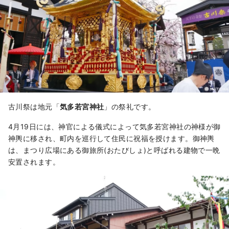
古川祭は地元「
気多若宮神社
」の祭礼です。
4月19日には、神官による儀式によって気多若宮神社の神様が御
神輿に移され、町内を巡行して住民に祝福を授けます。御神輿
は、まつり広場にある御旅所(おたびしょ)と呼ばれる建物で一晩
安置されます。