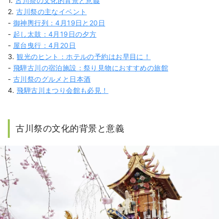
1.
古川祭の文化的背景と意義
2.
古川祭の主なイベント
-
御神輿行列：4月19日と20日
-
起し太鼓：4月19日の夕方
-
屋台曳行：4月20日
3.
観光のヒント：ホテルの予約はお早目に！
-
飛騨古川の宿泊施設：祭り見物におすすめの旅館
-
古川祭のグルメと日本酒
4.
飛騨古川まつり会館も必見！
古川祭の文化的背景と意義