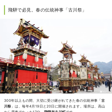
飛騨で必見。春の伝統神事「古川祭」
300年以上もの間、大切に受け継がれてきた春の伝統神事「
古
川祭
」は、毎年4月19日と20日に開催されます。場所は、高山
から電車でたった17分、
飛騨市古川町
です。