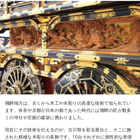
飛騨地方は、古くから木工や木彫りの高度な技術で知られてい
ます。奈良や京都が日本の都であった時代には飛騨の匠が数多
くの寺社や宮殿の建築に携わりました。
現在にその技術を伝えるのが、古川祭を彩る屋台と、そこに施
された精緻な木彫りの装飾です。10台それぞれに個性的な表情