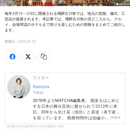
毎年4月19～20日に開催される飛騨古川祭では、地元の芸能、儀式、工
芸品が披露されます。本記事では、飛騨古川祭の見どころから、グル
メ、会場周辺のホテルまで祭りを楽しむための情報をまとめてご紹介し
ます。
更新日 :
2025.05.22
ライター
Ramona
Tokyo
2016年よりMATCHA編集者。
能楽をはじめと
する日本の舞台芸術に魅せられて2012年に来
日。同年から生け花（池坊）と茶道（表千家）
more
を習っています。 勤務時間外は短編小説や劇
評を書いていて、作品を
総合文学ウェブメディ
本サービスにはプロモーションが含まれています
ア「文学金魚」
でお読みいただけます。