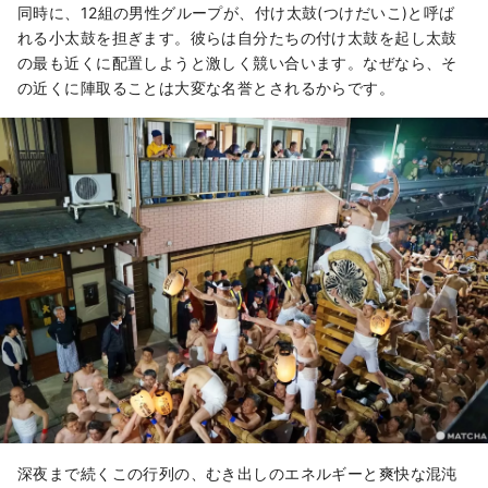
同時に、12組の男性グループが、付け太鼓(つけだいこ)と呼ば
れる小太鼓を担ぎます。彼らは自分たちの付け太鼓を起し太鼓
の最も近くに配置しようと激しく競い合います。なぜなら、そ
の近くに陣取ることは大変な名誉とされるからです。
深夜まで続くこの行列の、むき出しのエネルギーと爽快な混沌