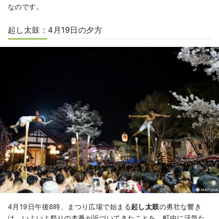
なのです。
起し太鼓：4月19日の夕方
4月19日午後8時、まつり広場で始まる
起し太鼓
の勇壮な響き
は、いよいよ祭りの本番が近づいてきたことを、町中に活気た