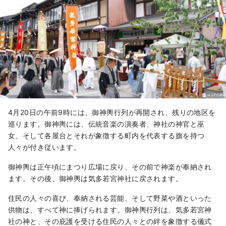
4月20日の午前9時には、御神輿行列が再開され、残りの地区を
巡ります。御神輿には、伝統音楽の演奏者、神社の神官と巫
女、そして各屋台とそれが象徴する町内を代表する旗を持つ
人々が付き従います。
御神輿は正午頃にまつり広場に戻り、その前で神楽が奉納され
ます。その後、御神輿は気多若宮神社に戻されます。
住民の人々の喜び、奉納される芸能、そして野菜や酒といった
供物は、すべて神に捧げられます。御神輿行列は、気多若宮神
社の神と、その庇護を受ける住民の人々との絆を象徴する儀式