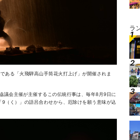
ラ
詩である「火飛騨高山手筒花火打上げ」が開催されま
協議会主催が主催するこの伝統行事は、毎年8月9日に
「9（く）」の語呂合わせから、厄除けを願う意味が込