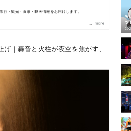
本旅行・観光・食事・映画情報をお届けします。
ち
ッ
more
202
上げ｜轟音と火柱が夜空を焦がす、