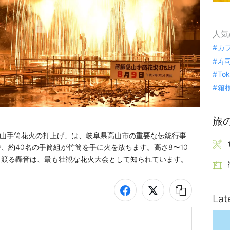
人気
カ
寿
To
箱
旅
騨高山手筒花火の打上げ」は、岐阜県高山市の重要な伝統行事
、約40名の手筒組が竹筒を手に火を放ちます。高さ8〜10
き渡る轟音は、最も壮観な花火大会として知られています。
Lat