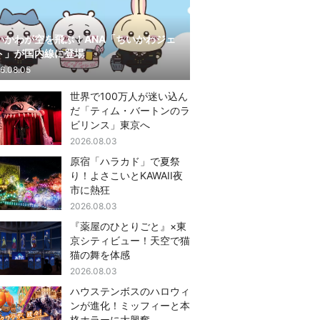
いかわが空を飛ぶ！ANA「ちいかわジェ
ト」が国内線に登場
6.08.05
世界で100万人が迷い込ん
だ「ティム・バートンのラ
ビリンス」東京へ
2026.08.03
原宿「ハラカド」で夏祭
り！よさこいとKAWAII夜
市に熱狂
2026.08.03
『薬屋のひとりごと』×東
京シティビュー！天空で猫
猫の舞を体感
2026.08.03
ハウステンボスのハロウィ
ンが進化！ミッフィーと本
格ホラーに大興奮