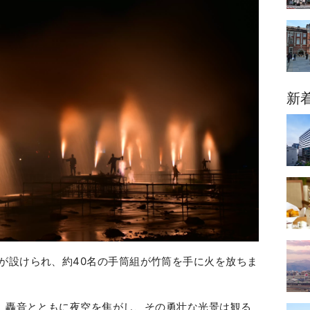
新
が設けられ、約40名の手筒組が竹筒を手に火を放ちま
は、轟音とともに夜空を焦がし、その勇壮な光景は観る