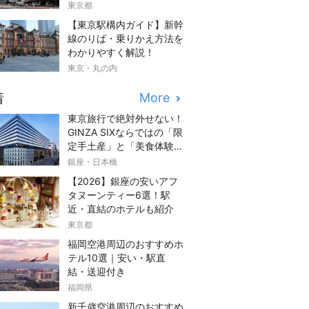
東京都
【東京駅構内ガイド】新幹
線のりば・乗りかえ方法を
わかりやすく解説！
東京・丸の内
着
More
東京旅行で絶対外せない！
GINZA SIXならではの「限
定手土産」と「美食体験」
完全ガイド
銀座・日本橋
【2026】銀座の安いアフ
タヌーンティー6選！駅
近・直結のホテルも紹介
東京都
福岡空港周辺のおすすめホ
テル10選｜安い・駅直
結・送迎付き
福岡県
新千歳空港周辺のおすすめ