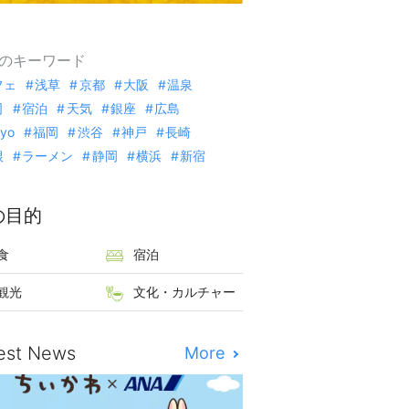
のキーワード
フェ
浅草
京都
大阪
温泉
司
宿泊
天気
銀座
広島
kyo
福岡
渋谷
神戸
長崎
根
ラーメン
静岡
横浜
新宿
の目的
食
宿泊
観光
文化・カルチャー
est News
More