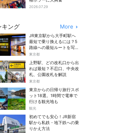
2026.07.29
ンキング
More
JR東京駅から大手町駅へ
最短で乗り換えるには？5
路線への最短ルートを写真
つきでご紹介
東京都
上野駅、どの改札口から出
れば最短？不忍口、中央改
札、公園改札を解説
東京都
東京からの日帰り旅行スポ
ット18選。1時間で電車で
行ける観光地も
観光
初めてでも安心！JR新宿
駅から私鉄・地下鉄への乗
りかえ方法