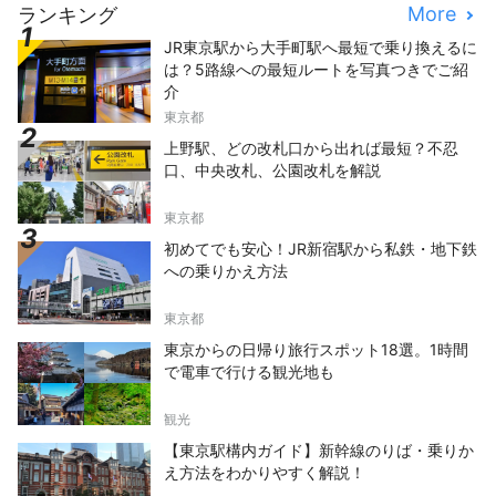
More
ランキング
JR東京駅から大手町駅へ最短で乗り換えるに
は？5路線への最短ルートを写真つきでご紹
介
東京都
上野駅、どの改札口から出れば最短？不忍
口、中央改札、公園改札を解説
東京都
初めてでも安心！JR新宿駅から私鉄・地下鉄
への乗りかえ方法
東京都
東京からの日帰り旅行スポット18選。1時間
で電車で行ける観光地も
観光
【東京駅構内ガイド】新幹線のりば・乗りか
え方法をわかりやすく解説！