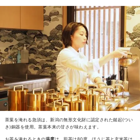
茶葉を淹れる急須は、新潟の無形文化財に認定された鎚起(つい
き)銅器を使用。茶葉本来の甘さが味わえます。
お茶を淹れるときの
温度
は、煎茶は80度、ほうじ茶と玄米茶は