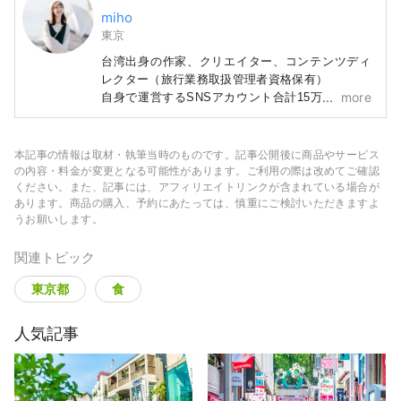
miho
東京
台湾出身の作家、クリエイター、コンテンツディ
レクター（旅行業務取扱管理者資格保有）
more
自身で運営するSNSアカウント合計15万人のファ
ン数を誇る。
300店舗以上取材経験から最新情報・穴場・伝統な
スポットを把握しており、台湾・アジアで日本に
本記事の情報は取材・執筆当時のものです。記事公開後に商品やサービス
関する本を7冊出版している。
の内容・料金が変更となる可能性があります。ご利用の際は改めてご確認
ください。また、記事には、アフィリエイトリンクが含まれている場合が
Facebookはこちら
あります。商品の購入、予約にあたっては、慎重にご検討いただきますよ
▶https://www.facebook.com/filmmiho/
うお願いします。
instagramはこちら▶@mihowang47
関連トピック
東京都
食
人気記事