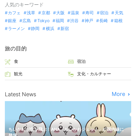
人気のキーワード
カフェ
浅草
京都
大阪
温泉
寿司
宿泊
天気
銀座
広島
Tokyo
福岡
渋谷
神戸
長崎
箱根
ラーメン
静岡
横浜
新宿
旅の目的
食
宿泊
観光
文化・カルチャー
More
Latest News
ちいかわが空を飛ぶ！ANA「ちいかわジェット」が国内線に
登場