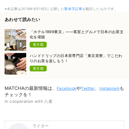
※本記事は2018年8月16日に公開した
繁体字記事
を翻訳したものです。
あわせて読みたい
「ホテル1899東京」——客室とグルメで日本のお茶文
化を堪能
東京都
ハンドドリップの日本茶専門店「東京茶寮」でこだわ
りのお茶を楽しもう！
東京都
MATCHAの最新情報は、
や
、
も
Facebook
Twitter
Instagram
チェックを！
In cooperation with 八屋
ライター