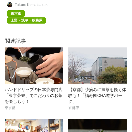
Takuro Komatsuzaki
東京都
上野・浅草・秋葉原
関連記事
ハンドドリップの日本茶専門店
【京都】茶摘みに抹茶を挽く体
「東京茶寮」でこだわりのお茶
験も！「福寿園CHA遊学パー
を楽しもう！
ク」
東京都
京都府