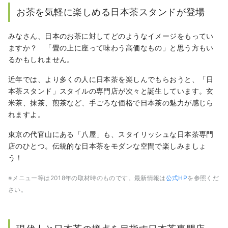
関する本を7冊出版している。
お茶を気軽に楽しめる日本茶スタンドが登場
Facebookはこちら
▶https://www.facebook.com/filmmiho/
みなさん、日本のお茶に対してどのようなイメージをもってい
instagramはこちら▶@mihowang47
ますか？ 「畳の上に座って味わう高価なもの」と思う方もい
るかもしれません。
近年では、より多くの人に日本茶を楽しんでもらおうと、「日
本茶スタンド」スタイルの専門店が次々と誕生しています。玄
米茶、抹茶、煎茶など、手ごろな価格で日本茶の魅力が感じら
れますよ。
東京の代官山にある「八屋」も、スタイリッシュな日本茶専門
店のひとつ。伝統的な日本茶をモダンな空間で楽しみましょ
う！
※メニュー等は2018年の取材時のものです。最新情報は
公式HP
を参照くだ
さい。