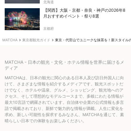
北海道
【関西】大阪・京都・奈良・神戸の2026年8
月おすすめイベント・祭り8選
京都府
MATCHA
東京都観光ガイド
東京・代官山でユニークな抹茶を！新スタイル
MATCHA - 日本の観光・文化・ホテル情報を世界に届けるメ
ディア
MATCHAは、日本の観光に関心のある日本人及び訪日外国人に向
けて、さまざまな情報を紹介するメディアです。観光スポットだ
けでなく、ホテルや温泉、グルメ、ショッピング、観光地へのア
クセス、そして理想的なモデルコースまで、多岐にわたる情報が
最大10言語で網羅されています。自治体や企業の公式情報も多言
語で掲載されており、新鮮で魅力的な情報が満載。人生に変化を
求め、新しい可能性を探求するみなさん、MATCHAを通じて、素
晴らしい日本での体験をお楽しみください。