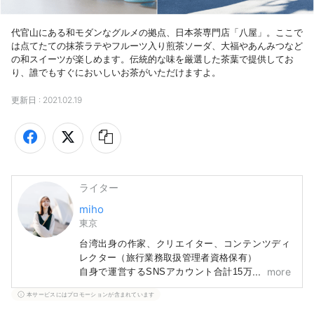
代官山にある和モダンなグルメの拠点、日本茶専門店「八屋」。ここで
は点てたての抹茶ラテやフルーツ入り煎茶ソーダ、大福やあんみつなど
の和スイーツが楽しめます。伝統的な味を厳選した茶葉で提供してお
り、誰でもすぐにおいしいお茶がいただけますよ。
更新日 :
2021.02.19
ライター
miho
東京
台湾出身の作家、クリエイター、コンテンツディ
レクター（旅行業務取扱管理者資格保有）
more
自身で運営するSNSアカウント合計15万人のファ
ン数を誇る。
本サービスにはプロモーションが含まれています
300店舗以上取材経験から最新情報・穴場・伝統な
スポットを把握しており、台湾・アジアで日本に