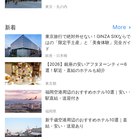
東京・丸の内
More
新着
東京旅行で絶対外せない！GINZA SIXならで
はの「限定手土産」と「美食体験」完全ガイ
ド
銀座・日本橋
【2026】銀座の安いアフタヌーンティー6
選！駅近・直結のホテルも紹介
東京都
福岡空港周辺のおすすめホテル10選｜安い・
駅直結・送迎付き
福岡県
新千歳空港周辺のおすすめホテル10選｜直
結・安い・送迎あり