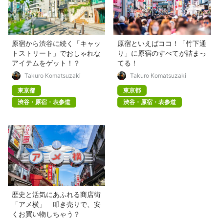
原宿から渋谷に続く「キャッ
原宿といえばココ！「竹下通
トストリート」でおしゃれな
り」に原宿のすべてが詰まっ
アイテムをゲット！？
てる！
Takuro Komatsuzaki
Takuro Komatsuzaki
東京都
東京都
渋谷・原宿・表参道
渋谷・原宿・表参道
歴史と活気にあふれる商店街
「アメ横」 叩き売りで、安
くお買い物しちゃう？