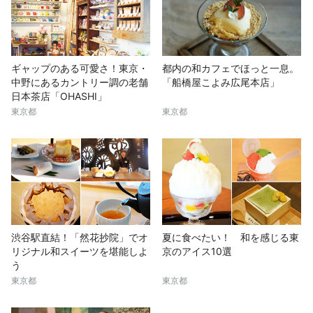
ギャップのある可愛さ！東京・
都内の和カフェでほっと一息。
中野にあるカントリー調の老舗
「船橋屋こよみ広尾本店」
日本茶店「OHASHI」
東京都
東京都
渋谷駅直結！「然花抄院」でオ
夏に食べたい！ 和を感じる東
リジナル和スイーツを堪能しよ
京のアイス10選
う
東京都
東京都