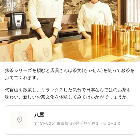
抹茶シリーズを頼むと店員さんは茶筅(ちゃせん)を使ってお茶を
点ててくれます。
代官山を散策し、リラックスした気分で日本ならではのお茶を
味わい、新しいお茶文化を体験してみてはいかがでしょうか。
八屋
location_on
〒151-0051 東京都渋谷区千駄ケ谷３丁目２−１０