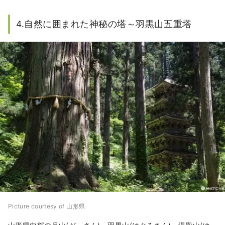
ています。また、百丈岩の岩上には納経堂や開山
堂などがならんでおり、特に舞台造りの五大堂か
4.自然に囲まれた神秘の塔～羽黒山五重塔
らの眺めは絶景です。
Picture courtesy of 山形県