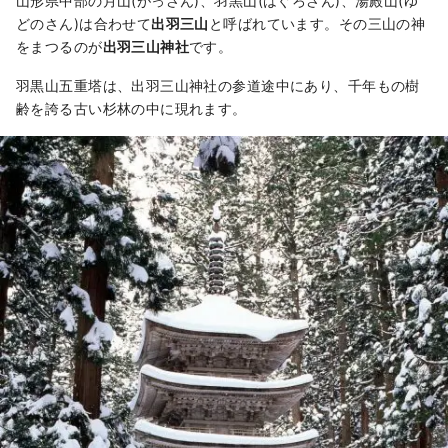
山形県中部の月山(がっさん)、羽黒山(はぐろさん)、湯殿山(ゆ
どのさん)は合わせて
出羽三山
と呼ばれています。その三山の神
をまつるのが
出羽三山神社
です。
羽黒山五重塔は、出羽三山神社の参道途中にあり、千年もの樹
齢を誇る古い杉林の中に現れます。