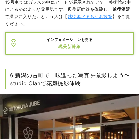
15号車ではガラスの中にアートが展示されていて、美術館の中
にいるかのような雰囲気です。現美新幹線を体験し、
越後湯沢
で温泉に入りたいという人は【
越後湯沢まちなみ散策
】をご覧
ください。
インフォメーションを見る
現美新幹線
6.新潟の古町で一味違った写真を撮影しよう〜
studio Clanで花魁撮影体験