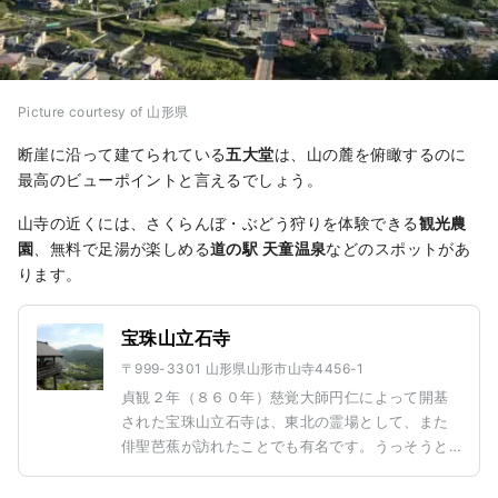
Picture courtesy of 山形県
断崖に沿って建てられている
五大堂
は、山の麓を俯瞰するのに
最高のビューポイントと言えるでしょう。
山寺の近くには、さくらんぼ・ぶどう狩りを体験できる
観光農
園
、無料で足湯が楽しめる
道の駅 天童温泉
などのスポットがあ
ります。
宝珠山立石寺
〒999-3301 山形県山形市山寺4456-1
貞観２年（８６０年）慈覚大師円仁によって開基
された宝珠山立石寺は、東北の霊場として、また
俳聖芭蕉が訪れたことでも有名です。うっそうと
した杉木立の中を続く1,015段の石段を登る途中に
は石塔婆、石仏などがあり神聖な空間を醸し出し