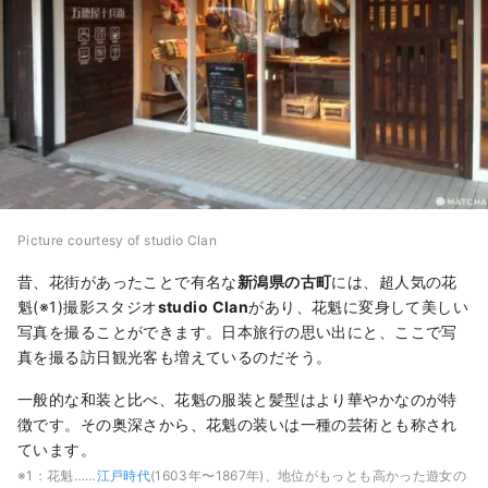
Picture courtesy of studio Clan
昔、花街があったことで有名な
新潟県の古町
には、超人気の花
魁(※1)撮影スタジオ
studio Clan
があり、花魁に変身して美しい
写真を撮ることができます。日本旅行の思い出にと、ここで写
真を撮る訪日観光客も増えているのだそう。
一般的な和装と比べ、花魁の服装と髪型はより華やかなのが特
徴です。その奥深さから、花魁の装いは一種の芸術とも称され
ています。
※1：花魁……
江戸時代
(1603年〜1867年)、地位がもっとも高かった遊女の