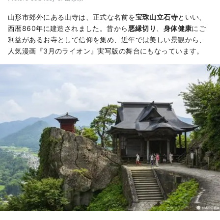
山形市郊外にある山寺は、正式な名前を
宝珠山立石寺
といい、
西暦860年に建造されました。昔から
悪縁切り
、
身体健康
にご
利益があるお寺として信仰を集め、近年では美しい景観から、
人気漫画『3月のライオン』実写版の舞台にもなっています。