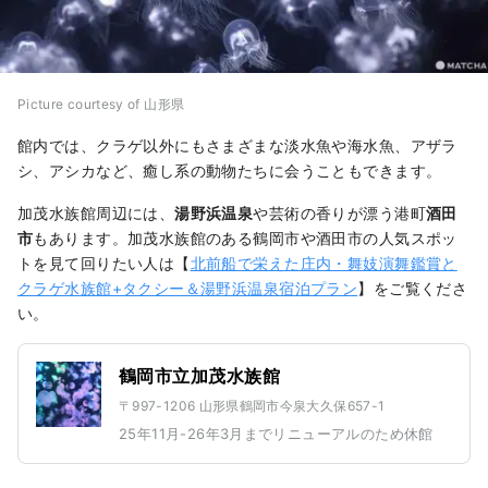
Picture courtesy of 山形県
館内では、クラゲ以外にもさまざまな淡水魚や海水魚、アザラ
シ、アシカなど、癒し系の動物たちに会うこともできます。
加茂水族館周辺には、
湯野浜温泉
や芸術の香りが漂う港町
酒田
市
もあります。加茂水族館のある鶴岡市や酒田市の人気スポッ
トを見て回りたい人は【
北前船で栄えた庄内・舞妓演舞鑑賞と
クラゲ水族館+タクシー＆湯野浜温泉宿泊プラン
】をご覧くださ
い。
鶴岡市立加茂水族館
〒997-1206 山形県鶴岡市今泉大久保657-1
25年11月-26年3月までリニューアルのため休館