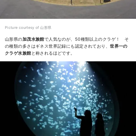
Picture courtesy of 山形県
山形県の
加茂水族館
で人気なのが、50種類以上のクラゲ！ そ
の種類の多さはギネス世界記録にも認定されており、
世界一の
クラゲ水族館
と称されるほどです。