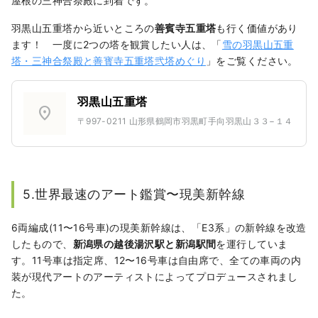
屋根の三神合祭殿に到着です。
羽黒山五重塔から近いところの
善賓寺五重塔
も行く価値があり
ます！ 一度に2つの塔を観賞したい人は、「
雪の羽黒山五重
塔・三神合祭殿と善寳寺五重塔弐塔めぐり
」をご覧ください。
羽黒山五重塔
location_on
〒997-0211 山形県鶴岡市羽黒町手向羽黒山３３−１４
5.世界最速のアート鑑賞〜現美新幹線
6両編成(11〜16号車)の現美新幹線は、「E3系」の新幹線を改造
したもので、
新潟県の越後湯沢駅と新潟駅間
を運行していま
す。11号車は指定席、12〜16号車は自由席で、全ての車両の内
装が現代アートのアーティストによってプロデュースされまし
た。