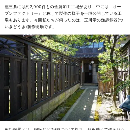
燕三条には約2,000件もの金属加工工場があり、中には「オー
プンファクトリー」と称して製作の様子を一般公開している工
場もあります。今回私たちが伺ったのは、玉川堂の鎚起銅器(つ
いきどうき)製作現場です。
鎚起銅器とは、銅板などを鎚(つち)で打ち、形を整えて作られた