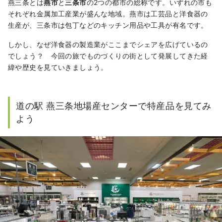
燕三条とは
燕市
と
三条市
の2つの都市の総称です。いずれの市も
それぞれ金属加工産業が盛んな地域。燕市は工芸品と洋食器の
生産が、三条市は包丁などのキッチン用品や工具が有名です。
しかし、なぜ洋食器の製造業がここまでシェアを広げているの
でしょう？ 今回の旅でものづくりの街として発展してきた経
緯や歴史を見ていきましょう。
道の駅 燕三条地場産センターで特産品を見てみ
よう