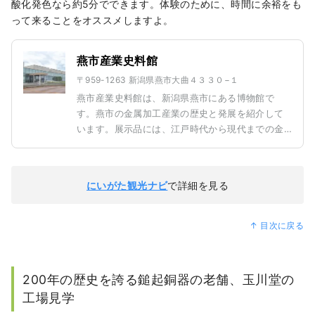
酸化発色なら約5分でできます。体験のために、時間に余裕をも
って来ることをオススメしますよ。
燕市産業史料館
〒959-1263 新潟県燕市大曲４３３０−１
燕市産業史料館は、新潟県燕市にある博物館で
す。燕市の金属加工産業の歴史と発展を紹介して
います。展示品には、江戸時代から現代までの金
属製品や工具が含まれます。和釘や洋食器、金属
洋食器などの地域の特産品も展示されています。
来館者は、燕市の伝統的な職人技術と産業の進化
にいがた観光ナビ
で詳細を見る
を学ぶことができます。地域の文化遺産を保存
し、次世代に伝える重要な役割を果たしていま
す。
↑ 目次に戻る
200年の歴史を誇る鎚起銅器の老舗、玉川堂
の
工場見学