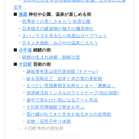
見学
■
弥彦
神社や公園、温泉が楽しめる街
・
四季折々の美しさをもつ 弥彦公園
・
日本様式の建築物が魅力の彌彦神社
・
大パノラマを見るなら弥彦山ロープウェイ
・
古きよき旅館・みのやの温泉に入ろう
■
小千谷
錦鯉の街
・
錦鯉の生まれ故郷 錦鯉の里
■
十日町
芸術の街
・
越後妻有里山現代美術館 [キナーレ]
・
鉢＆田島征三 絵本と木の実の美術館
・
まつだい雪国農耕文化村センター「農舞台」
・
清津峡渓谷トンネルのライトケーブ(光の洞窟)
・
途中で見かけた気になるアート作品
・
十日町市博物館で歴史を学ぶ
・
受け継がれてきた文化を知るきもの絵巻館
・
名物・笹団子作り体験
・ 十日町市内の宿泊所
・
十日町ふれあいの宿交流館