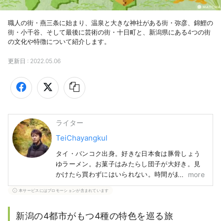
職人の街・燕三条に始まり、温泉と大きな神社がある街・弥彦、錦鯉の
街・小千谷、そして最後に芸術の街・十日町と、新潟県にある4つの街
の文化や特徴について紹介します。
更新日 :
2022.05.06
ライター
TeiChayangkul
タイ・バンコク出身。好きな日本食は豚骨しょう
ゆラーメン。お菓子はみたらし団子が大好き。見
more
かけたら買わずにはいられない。時間がある時
は、写真を撮ったりカラオケに行ったりしていま
本サービスにはプロモーションが含まれています
す。
新潟の4都市がもつ4種の特色を巡る旅