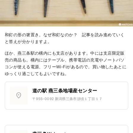
和釘の形の箸置き。なぜ和釘なのか？ 記事を読み進めていく
と答えが分かりますよ。
ほか、燕三条駅の構内にも支店があります。中には支店限定販
売の商品も。構内にはテーブル、携帯電話の充電やノートパソ
コンが使える電源、フリーWi-Fiがあるので、買い物したあとに
ゆっくり過ごしてもよいですね。
道の駅 燕三条地場産センター
location_on
〒955-0092 新潟県三条市須頃１丁目１７