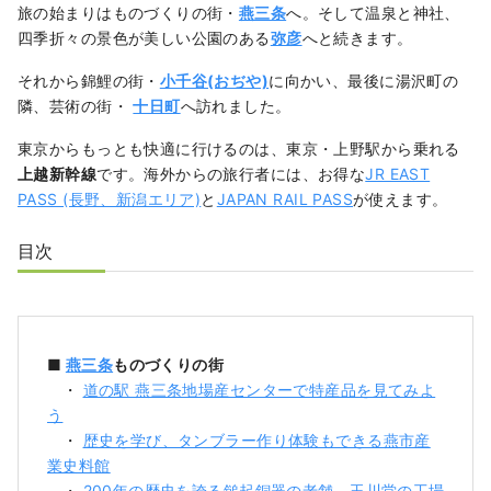
旅の始まりはものづくりの街・
燕三条
へ。そして温泉と神社、
四季折々の景色が美しい公園のある
弥彦
へと続きます。
それから錦鯉の街・
小千谷(おぢや)
に向かい、最後に湯沢町の
隣、芸術の街・
十日町
へ訪れました。
東京からもっとも快適に行けるのは、東京・上野駅から乗れる
上越新幹線
です。海外からの旅行者には、お得な
JR EAST
PASS (長野、新潟エリア)
と
JAPAN RAIL PASS
が使えます。
目次
■
燕三条
ものづくりの街
・
道の駅 燕三条地場産センターで特産品を見てみよ
う
・
歴史を学び、タンブラー作り体験もできる燕市産
業史料館
・
200年の歴史を誇る鎚起銅器の老舗、玉川堂の工場