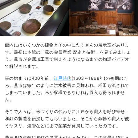
館内にはいくつかの建物とその中にたくさんの展示室がありま
す。最初に本館の「燕の金属産業 歴史と技術
」を見てみましょ
う。燕市が金属加工業で栄えるようになるまでの物語がビデオ
で解説されます。
事の始まりは400年前、
江戸時代
(1603～1868年)の初期のこ
ろ。燕市は毎年のように洪水被害に見舞われ、稲田も流されて
しまっていました。米が収穫できなければ収入も得られませ
ん。
そこで人々は、米づくりの代わりに江戸から職人を呼び寄せ、
和釘の製造を伝授してもらいました。そこから銅器や職人が使
うヤスリ、煙管などにまで産業が発展していったのです。
燕三条物産館に和釘の箸置きがあったのは、この背景を物語っ