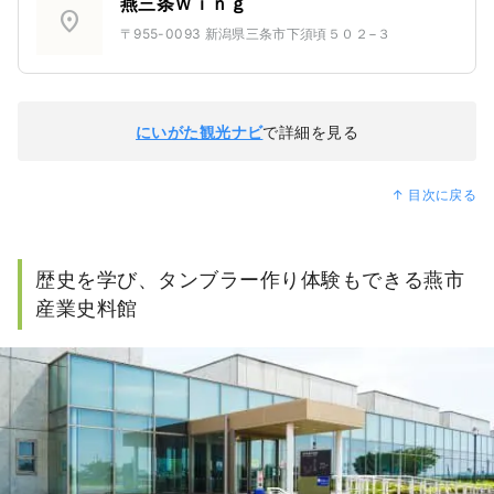
燕三条Ｗｉｎｇ
location_on
〒955-0093 新潟県三条市下須頃５０２−３
にいがた観光ナビ
で詳細を見る
↑ 目次に戻る
歴史を学び、タンブラー作り体験もできる燕市
産業史料館