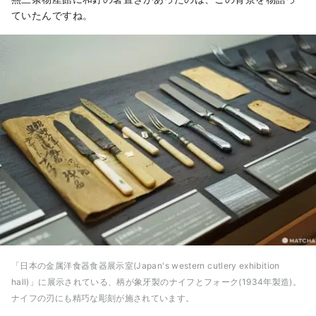
ていたんですね。
「日本の金属洋食器食器展示室(Japan's western cutlery exhibition
hall)」に展示されている、柄が象牙製のナイフとフォーク(1934年製造)。
ナイフの刃にも精巧な彫刻が施されています。